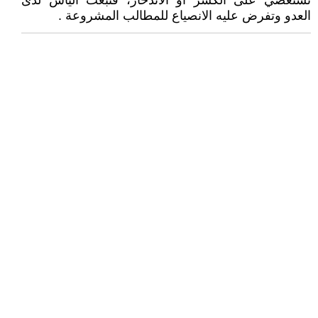
تستعصي على الكسر او الاندحار، فتبعث اليأس لدى
العدو وتفرض عليه الانصياع للمطالب المشروعة .