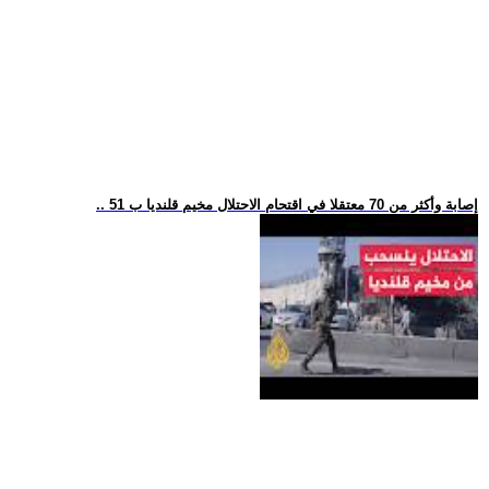
.. 51 إصابة وأكثر من 70 معتقلا في اقتحام الاحتلال مخيم قلنديا ب