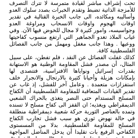
تحت إشراف مباشر لقيادة متمرسة لا تترك التصرف
للأمزجة الذاتية تضبط وتقدم الخبرات بصدد سلوك العدو
وأساليبه ومكائده، الى جانب الخبرة القتالية في تقدير
اوقات الهجوم واوقات الانسحاب ومراوغة العدو
وجواسيسه، وامور كثيرة لا مجال للخوض فيها الآن. وفي
غياب الملاذ تغدو الجماهير التي ارتفع منسوب كفاحيتها
ووعيها . وهذا جانب مغفل ومهمل من جانب الفصائل
الفلسطينية كافة.
كذلك غفلت الفصائل عن النقد ، فلم تفطن، على سبيل
المثال، أن مصدر فشل المقاومة الوطنية هو الاستهانة
بقدرات إسرائيل ونواياها الافتراسية، فتتصدى لها
بإمكانات هزيلة وأحيانا كثيرة بالارتجال والانجرار خلف
استفزازات متعمدة . وعامل آخر للفشل، إذ غاب عن
تقدير القيادات المتعاقبة للمقاومة الفلسطينية أن الكفاح
المسلح المستدام حتى النصر يتغذى بالحراك الشعبي
الديمقراطي ويغذيه؛ ان القفز الى كفاح مسلح لا تسنده
وتمده بالعناصر الثورية حركة شعبية ديمقراطية منطلقة
في حالة نهوض ثوري هو سبب فشل تجارب الكفاح
المسلح للمقاومة الفلسطينية. بدلا من المسستوى
الكفاحي الرفيع بات تقليدا أن يدخل المناضل المواجهة