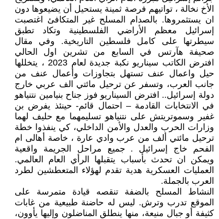
الأخ نخالة ، تواتيهم فرصة ثمينة يستحيل أن يضيعوها دون
ان يستثمروها. بالصدام المسلح غير المتكافئ اغتصبت
إسرائيل معظم الأراضي الفلسطينية وتكاد تطبق
سيطرتها على كامل فلسطين التاريخية. وفي مقال
صحيفة هآرتس في السابع من تشرين اول الحالي
افترض الكاتب سيناريو نكبة جديدة لعام 2023 ، يتخللها
حيل واعمال عنف تستهل بتجاوزات وأعمال عنف من
جانب العرب، وتسفر عن ترحيل مائتي الف عربي خارج
دولة إسرائيل.. افترض السيناريو فوز جناح بنيامين نتنياهو
في الانتخابات القادمة – احتمال قائم- حينئذ يفرض بن
غفير وسموتريتش على نتنياهو تسليمهما مع حليف لهما
وزارات الحرب والعدل والأمن الداخلي، كي ينفذوا خطة
ترحيل مائتي ألف من عرب وادي عارة ، خاصة أهالى ام
الفحم خاج إسرائيل . جميع مراحل الجريمة واقعية
ويمكن ان تحدث بأسباب يتقبلها الرأي العام العالمي.
العمليات العسكرية هدية تقدم لهؤلاء المتعطشين لطرد
العرب بالجملة.
النشاط المسلح بالضفة تنقصه قيادة متمرسة على
الموقع تدرب وترش. ليس له حاضنة طبيعية من غابات
كثيفة أو جبال منيعة، منها ينطلق المناضلون وإليها يأوون،