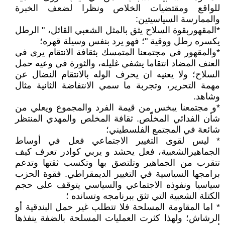
للواقع ومقتضيات الخلاص ونظرا لضعف الخبرة
والممارسة السياسيتين:
*المقهوربقوة السلاح يثق بالمثل الشعبي القائل، " الرطل
يكسره رطل ووقية "؛ فهو يرد بنفس وسيلة قهره؛
*والمقهور في مجتمعنا المتمسك بثقافة الانتقام يرى في
العنف المضاد انتقاما يشفي غليله، والثورة في وعيه حمل
السلاح؛ ولا يعنيه ان يحرف الوله بالانتقام النضال عن
مهمة التحرير، وتجربة ما سمي الانتفاضة الثانية مثال
وشاهد.
*و مجتمعنا يبخس من قيمة الفرد والمجموع ويعلي من
شأن الفدائي المخلّص. ثقافة المخلص والمهدي المنتظر
شائعة في المجتمع الفلسطيني؛
* ليس لقوى التغيير الاجتماعي فعل في أوساط
الجماهيرالشعبية، فعل يحشد و يربي كوادر تعرف كيف
تتقرب من الجماهير وتلتصق بها وتكسب ثقتها وتدعم
برامجها السياسية في التغيير الديمقراطي. فقوة الحزب
سياسيا ونفوذه الاجتماعي والسياسي يتوقف على حجم
الكتلة الشعبية التي تثق ببرنامجه وتسانده ؛
* اما المقاومة المسلحة فلا تتطلب غير حمل البندقية أو
الرشاش؛ ولهذا كثرت العمليات المسلحة بالضفة ينفذها