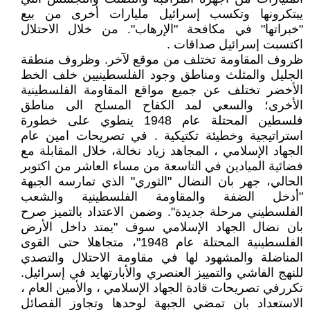
يبتكرونها وتكسب إسرائيل مليارات أخرى من بيع
"خبراتها" في مكافحة "الإرهاب". من خلال الاحتلال
اكتسبت إسرائيل صداقات .
ظروف المقاومة تختلف من موقع لآخر. وظروف منطقة
الجليل والمثلث ومناطق وجود الفلسطينيين خلف الخط
الأخضر تختلف عن جميع مواقع المقاومة الفلسطينية
الأخرى؛ والسعي لمد الكفاح المسلح الى مناطق
فلسطين المحتلة عام 1948 ينطوي على خطورة
استراتيجية وخطيئة تكتيكية . في تصريحات امين عام
الجهاد الإسلامي ، المجاهد زياد نخالة، خلال المقابلة مع
فضائية الميادين في التاسعة من مساء العاشر من اكتوبر
الحالي، جهر بان النضال "الثوري" الذي تمارسه الجبهة
"أدخل الضفة والمقاومة الفلسطينية والشعب
الفلسطيني مرحلة جديدة". وضمن الاعتداد بالتميز صرح
بان نضال الجهاد الإسلامي سوف "يمتد داخل الأرض
الفلسطينية المحتلة عام 1948"، متجاهلا حتى القوى
المناضلة والمشهود لها في مقاومة الاحتلال والتصدي
للنهج الفاشي والتمييز العنصري والأبارتهايد في إسرائيل.
تكررفي تصريحات قادة الجهاد الإسلامي ، والأمين العام ،
الاستعداد بان تمضي الجبهة لوحدها وتجاوز الفصائل