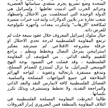
المتحدة وضع تشريع يجرم منتقدي سياساتها العنصرية
وجرائم الحرب التي ادمنت تعاطيها ؛ وإسرائيل هي
الدولة الوحيدة التي استخلصت من الاحتلال واضطهاد
شعب تجارة تدر بلايين الدولارات وابتدعت خبرات متميزة
لمكافحة "الإرهاب" وابتكرت معدات وأجهزة تكنولوجية
للغرض ذاته.
حيال سلوك إسرائيل المعروف خلال عقود سبعة خلت لم
ترتفع المقاومة الفلسطينية لدرجة تحدي الاحتلال او
عرقلة مشروعه الاقتلاعي. لم تسترشد بتفكير
استراتيجي يمرحل النضال ويخطط وينظم ، يراجع
للتقييم والنقد الذاتي . من المؤسف أن المقاومة
الفلسطينية ، وقد فشلت في الصمود بوجه النهج
التوسعي لإسرائيل، ما تزال تُستدرَج للصدام المسلح،
وتندفع مستفزة بارتجالية وعفوية ، لتواجه الهزائم
المتلاحقة في جميع المواجهات المسلحة والسلمية.
الفصائل الفلسطينية كافة لاتمارس النقد والنقد الذاتي
والمراجعة النقدية، ولا تخطط وتستشرف وبذلك تكرر
نكساتها .
طالما انخرطت المقاومة المسلحة الفلسطينية في
ائتلاف المقاومة بالمنطقة فمن الضروري إبراز الفروقات