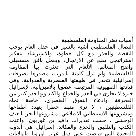
أسباب تعثر المقاومة الفلسطينية
النضال الفلسطيني أشبه بالسير في حقل الغام يوجب
اليقظة والحذر مع كل خطوة، والاسترشاد بتفكير
استراتيجي يقلع عن الارتجال، ويعمل بأفق مستقبلي
واضح المعالم. الألغام التي تعثرت بها المقاومة
الفلسطينية ولم تزل كامنة بالدرب، مصدرها تصرفات
إسرائيلية تتجذر في طبيعتها العنصرية والعدوانية، وفي
قيادتها الصهيونية المرتبطة عضويا بالامبريالية. لإسرائيل
خبرة لا تجارى في الغدر والخداع والكيد وبها قدر كبير من
العجرفة وادعاء التفوق العنصري، خاصة تجاه
الفلسطينيين ، لا ترى منهم خطرا يتهدد اطماعها
ومشروعها الاستيطاني الاقتلاعي. مشروعها أنجز بالعنف
الوحشي ، حسب تقديرات دافيد بن غوريون، واعتمد
الكذب والتلفيق والخدع والمكائد. إسرائيل هي الدولة
الوحيدة التي فرضت على دول غرب اوروبا والولايات