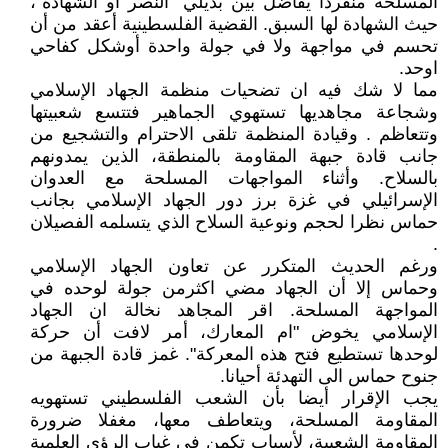
المسلحة منفردا يفاضل بين بديلي "النصر او الشهادة"،
حيث الشهادة لها السبق. القضية الفلسطينية أعقد من أن
تحسم في مواجهة ولا في جولة واحدة أوشكل كفاحي
اوحد.
مما لا شك فيه ان تضحيات منظمة الجهاد الإسلامي
وشجاعة مجاهديها تستهوي الجماهير فتتسع شعبيتها
وتتعاظم . وقيادة المنظمة تلقى الاحترام والتشجيع من
جانب قادة جبهة المقاومة بالمنطقة، الذين يمدونهم
بالسلاح. وأثناء المواجهات المسلحة مع العدوان
الإسرائيلي في غزة برز دور الجهاد الإسلامي بجانب
حماس نظرا لحجم ونوعية السلاح الذي يتسلمه الفصيلان
.
ورغم الحديث المتكرر عن تعاون الجهاد الإسلامي
وحماس إلا أن الجهاد مضي اكثرمن جولة لوحده في
المواجهة المسلحة. اقر المجاهد نخالة ان الجهاد
الإسلامي يخوض "ام المعارك، أمر لافت أن حركة
لوحدها تستطيع فتح هذه المعركة". غمز قادة الجبهة من
جنوح حماس الى التهدئة أحيانا.
يجب الإقرار أيضا بأن الشعب الفلسطيني تستهويه
المقاومة المسلحة، ويتعاطف معها، مغفلا ضرورة
المقاومة الشعبية، لأسباب تكمن في غياب الرؤى العلمية