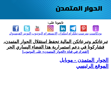
تابعونا على:
بودكاست
بنترست
تيلكرام
لينكدإن
الانستغرام
اليوتيوب
التويتر
الفيسبوك
تبرعاتكم وتبرعاتكن المالية تحفظ استقلال الحوار المتمدن،
فشاركونا في دعم استمرارية هذا الفضاء اليساري الحر
[اشترك في قناة ‫«الحوار المتمدن» على اليوتيوب]
الحوار المتمدن - موبايل
الموقع الرئيسي