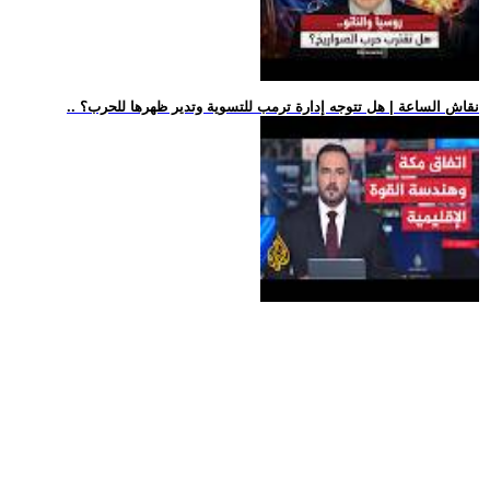
.. نقاش الساعة | هل تتوجه إدارة ترمب للتسوية وتدير ظهرها للحرب؟