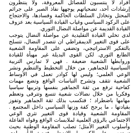
أفراد لا ينتسبون للفصائل المعروفة، ولا ينتظرون
إرشادات أحد، تضحياتهم يوجهها نفاذ الصبر على جرائم
المحتل وتخاذل السلطات الحاكمة وفسادها، والاحتجاج
على الركود السياسي وغياب القيادة السياسية بعد عزوف
القيادة القديمة عن مواصلة النضال الثوري.
لدى تخلي القيادة التقليدية عن مواصلة النضال يتوجب
على قوى التغيير الديمقراطي ان تتصدر النضال، تتسلح
بالتفكير الاستراتيجي، وتضفي على المقاومة الشعبية
الطابع الثوري. لكن القوى البديلة غير مهيأة للقيادة
وروابطها الشعبية ضعيفة . فهي لا تمارس التربية
السياسية للجماهير، من خلال التخطيط والتنظيم ونشر
الوعي العلمي؛ وليس لها كوادر تعمل في الأوساط
الشعبية تثقف وتشرح التباسات الواقع وتضع مهمات
كفاحية ترفع من ثقة الجماهير بنفسها وتربيها سياسيا
وفكريا من خلال نضالات شعبية تتسع وتترقى وتعظم
مهامها باضطراد ؛ فتكسب بذلك ثقة الجماهير وتفوز
بقيادتها ، ما يرجح كفة وزنها السياسي داخل المجتمع .
المقاومة الشعبية وقيادة قوى التغيير تثري الوعي
الاجتماعي بالرؤى العلمية لملابسات الواقع وقواه الفاعلة
وأسلوب التغيير الأمثل؛ تصلب المقاومة الوطنية بحيث