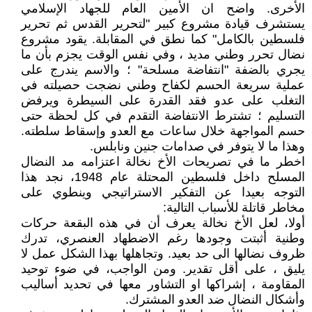
الأخرى. واضح ان الأمين العام للجهاد الإسلامي
يستشرف قيادة مشروع كبير "لتحرير القدس ثم تحرير
فلسطين بالكامل" كما نطق في المقابلة. يقود مشروع
نضال تحرر وطني مديد ، وفي نفس الوقت يجزم بأن ما
يجري بالضفة "انتفاضة مسلحة" ؛ والاسم يندرج على
عملية سريعة الحسم لكفاح وطني نضجت حصيلته في
التغلب على عدو فقد القدرة على السيطرة ويرفض
التسليم ؛ تشترط الانتفاضة التقدم في كل لحظة حتى
حسم المواجهة خلال ساعات مع العدو وإسقاط سلطته.
وهذا ما لا يتوفر في صدامات جنين ونابلس.
اخطر ما في تصريحات الأخ نخالة اعتزامه مد النضال
المسلح داخل فلسطين المحتلة عام 1948، نجد هذا
التوجه بعيدا عن التفكير الاستراتيجي وينطوي على
مخاطر قاتلة للأسباب التالية:
أولا، لعل الأخ نخالة يعرف أن في هذه البقعة حركات
وطنية أثبتت وجودها رغم الاضطهاد العنصري، تدرك
ظروف نضالها الى حد بعيد. وتجاهلها بهذا الشكل عمل لا
يليق ، على أقل تقدير. ومن الواجب، في ضوء توحيد
المقاومة ، إشراكها او التشاور معها في تحديد أساليب
وأشكال النضال ضد العدو المشترك.