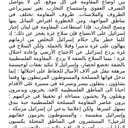
بين اوضاع المقاومة في كل موقع، كي لا يتواصل
التصرف العفوي واستنساخ التجارب بغير تمييزيراعي
الظروف والملابسات. ظروف المقاومة تختلف في
مناطق المواجهة، ومن الخطورة افتراض التماثل بينها
ونسخ التجارب: فإذا استطاعت المقاومة في لبنان إجبار
إسرائيل على الانصياع فإن سلاح غزة يعجز عن ذلك؛ إذ
كلما خطر ببال حكام إسرائيل التخلص من ازماتهم
ينهالون على غزة تدميرا وقتلا بالجملة. ولكن السلاح في
غزة يردع إسرائيل عن الاجتياح الأرضي وإعادة احتلال
غزة ؛ بينما السلاح بالضفة لا يردع . المقاومة الفلسطينية
بالضفة تخضع لحصار، وإسرائيل لا تتكبد نفقات لوجيستية
مرهقة تنقل عبر آلاف الأميال للحفاظ على احتلالها ؛ إنما
تدخل قواتها المسلحة والمستوطنون المرتبطون بها وقتما
يشاؤون ، ينتقلون بيسر وبسرعة في مسيرة على الأقدام
احيانا الى المناطق الفلسطينية كافة، يخربون ويدمرون
ويقتلون ولا يخشون مساءلة او تحقيقا في جرائمهم ؛
يرون عناصر المقاومة المسلحة الفلسطينية حبة بندق
يسهل كسرها. ولكن إعلامنا يدعي أن إسرائيل مرتبكة ،
وإسرائيل منقسمة ، والمستوطنون يحزمون حقائبهم
للرحيل!! المستثمرون في المناطق المحتلة يكسبون
المليارات من أجهزة المراقبة والتصنت والتجسس التي