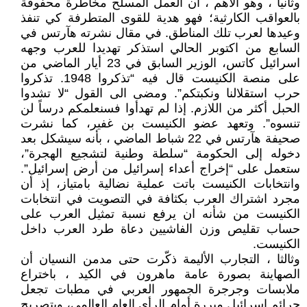
وثانيا ، وهو الأهم ، ان العمل المسلح مخاطرة محفوفة
بالعواقب الكارثية؛ فهو هدية للقوى المتطرفة كي تنفذ
وعيدها لعرب تلك المناطق. في مقال نشرته هآرتس في
السابع من اكتوبر الحالي استذكر تهديدا للعرب وجهه
اسرائيل كاتس، الوزير السابق في 23 أيار الماضي من
على منصة الكنيست قال فيه “تذكروا 1948. تذكروا
حرب استقلالنا ونكبتكم”. ومضى الى القول “لا تشدوا
الحبل أكثر من اللازم. إذا لم تهدأوا فسنعلمكم درساً لن
تنسوه”. وتعهد عضو الكنيست بن غفير، كما نشرت
صحيفة هآرتس في 22 شباط الماضي ، بأنه سيشكل بعد
دخوله إلى الحكومة “سلطة وطنية لتشجيع الهجرة”،
ستعمل على “إخراج أعداء إسرائيل من أرض إسرائيل”.
وانتخابات الكنيست باتت عملية نضالية بامتياز، إذ أن
مجرد اشتراك العرب بكثافة في التصويت في انتخابات
الكنيست من شأنه ان يرفع نسبة تمثيل العرب على
حساب تقليص وزن الفاشيين دعاة طرد العرب داخل
الكنيست.
وثالثا ، التجارب الأليمة ذكّرت حتى مدمن النسيان أن
الصهاينة بصورة عامة ماهرون في الكيد ، باختراع
ملابسات وجرجرة الجمهور العربي في مطبات تجعل
جرائم إسرائيل مبررة أمام الرأي العام العالمي، وبتصريح