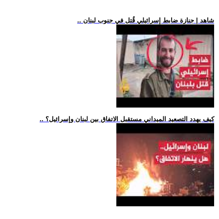
.. شاهد | جنازة ضابط إسرائيلي قُتل في جنوب لبنان
.. كيف يهدد التصعيد الميداني مستقبل الاتفاق بين لبنان وإسرائيل؟