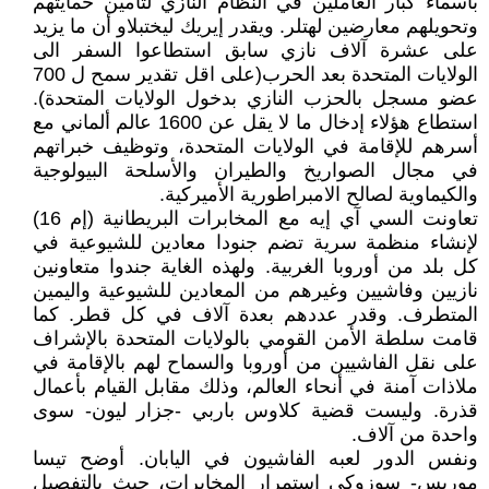
بأسماء كبار العاملين في النظام النازي لتأمين حمايتهم
وتحويلهم معارضين لهتلر. ويقدر إيريك ليختبلاو أن ما يزيد
على عشرة آلاف نازي سابق استطاعوا السفر الى
الولايات المتحدة بعد الحرب(على اقل تقدير سمح ل 700
عضو مسجل بالحزب النازي بدخول الولايات المتحدة).
استطاع هؤلاء إدخال ما لا يقل عن 1600 عالم ألماني مع
أسرهم للإقامة في الولايات المتحدة، وتوظيف خبراتهم
في مجال الصواريخ والطيران والأسلحة البيولوجية
والكيماوية لصالح الامبراطورية الأميركية.
تعاونت السي آي إيه مع المخابرات البريطانية (إم 16)
لإنشاء منظمة سرية تضم جنودا معادين للشيوعية في
كل بلد من أوروبا الغربية. ولهذه الغاية جندوا متعاونين
نازيين وفاشيين وغيرهم من المعادين للشيوعية واليمين
المتطرف. وقدر عددهم بعدة آلاف في كل قطر. كما
قامت سلطة الأمن القومي بالولايات المتحدة بالإشراف
على نقل الفاشيين من أوروبا والسماح لهم بالإقامة في
ملاذات آمنة في أنحاء العالم، وذلك مقابل القيام بأعمال
قذرة. وليست قضية كلاوس باربي -جزار ليون- سوى
واحدة من آلاف.
ونفس الدور لعبه الفاشيون في اليابان. أوضح تيسا
موريس- سوزوكي استمرار المخابرات، حيث بالتفصيل