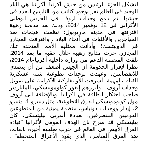
لتشكل الجزء الرئيس من جيش أكرنيا. أكرانيا هي البلد
الوحيد في العالم تقر بوجود كتائب من النازيين الجدد في
جيشها. تم دمج وحدات آزوف في الحرس الوطني
الأكراني في 12 نوفمبر 2014، وذلك بعد مذبحة رهيبة
اقترفتها في مدينة ماريوبول؛ نظمت هجمات ضد
المهاجرين والأقليات في أنحاء البلاد ، واقترفت المجازر
في الدونيتسك؛ وأدانت ممثلية الأمم المتحدة تلك
المجازر. جرت مذابح رهيبة خلال حقبة ما بعد 2014.
تلقت المنظمة الدعم من وزارة داخلية أكرنياعام 2014،
نظرا لإقرار الحكومة ان الجيش أضعف من أن يتصدى
للانفصاليين، وعهدت لوحدات تطوعية شبه عسكرية
القيام بالمهمة. أشرفت الأوليغاركية الأكرانية على تمويل
وحدات آزوف ، وأبرزهم إيغور كولومويتسكي، الملياردير
صاحب احتكار الطاقة في اكرانيا. وبالإضافة الى آزوف
مول كولومويسكي الفرق التطوعية، مثل دنيبرو 1، دنيبرو
2، إيدار ووحدات دونباس، منظمة يمينية من المتطوعين
القوميين المتطرفين، بقيادة أندريي بيليتسكي، كان
بيليتسكي قد صرح بان الهدف القومي لأكرانيا "قيادة
العرق الأبيض في العالم في حرب صليبية أخيرة بالعالم،
ضد العرق السامي، الذي يقود الأعراق المنحطة" .