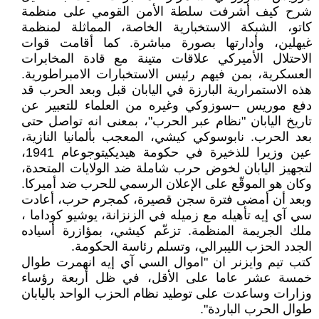
شرح كيف أشرفت سلطة الأمن القومي على منظمة
كاتو، الشبكة الاستخبارية الخاصة، المماثلة لمنظمة
غيهلين، وأدارتها بصورة مباشرة. كما أقامت قوات
الاحتلال الأميركي علاقات متينة مع قادة المخابرات
العسكرية، بمن فيهم رئيس الاستخبارات الامبراطورية.
هذه الاستمرارية البارزة في اليابان قبل وبعد الحرب قد
دفع موريس –سوزوكي وغيره من العلماء للتعبير عن
تاريخ اليابان "نظام عبر الحرب"، بمعنى انه تواصل حتى
بعد الحرب. نابوسوكي كيشي، المعجب بألمانيا النازية،
عين وزيرا للذخيرة في حكومة هيديكيتوجوعام 1941،
لتجهيز اليابان لخوض حرب شاملة ضد الولايات المتحدة،
وكان هو الموقّع على الإعلان الرسمي للحرب ضد أميركا.
وبعد أن أمضى فترة سجن قصيرة، كمجرم حرب، أعادت
سي آي إيه تأهيله مع زميله في الزنزانة، يوشيو كوداما ،
ملك الجريمة المنظمة. تزعّم كيشي، بمؤازرة أسياده
الجدد الحزب الليبرالي، وتسلم رئاسة الحكومة.
كتب تيم وايزنر ان "اموال السي آي إيه انهمرت طوال
خمسة عشر عاما على الأقل، في ظل أربعة رؤساء
وزارات وساعدت على توطيد نظام الحزب الواحد باليابان
طوال الحرب الباردة".