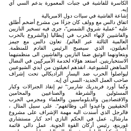
الكاسرة للفاشية في جنبات المعمورة بدعم السي آي
إيه.
إشاعة الفاشية في سياات دول الامبريالية
اتفاق دالس مع وولف كان جزءًا من مشرع أضخم أُطلق
عليه "عملية شروق الشمس"، جرى فيه تسخير النازيين
والفاشيين لإنهاء الحرب في إيطاليا (والشروع بالحرب
العالمية الثالثة عبر العالم). تعاون دالس مع جيمز
أنغيلتون، الذي سيصبح الرئيس القادم للمنظمة.
وبتعاونهما الوثيق ضما النازيين والفاشيين الى منظمتيهما
الاستخباريتين. استعد هؤلاء لخدمة الأميركيين في النضال
المناهض للشيوعية. انقذهم انغيلتون من أيدي الشيوعيين
ليواصلوا الحرب ضد اليسار الراديكالي تحت إشراف
صاحب العمل الجديد- السي آي إيه.
وكما أورد فريدريك شاربير:" تم إنقاذ الجنرالات وكبار
المسئولين والشرطة والصناعيين والمحامين
والاقتصاديين والدبلوماسيين والعلماء ومجرمي الحرب
الحقيقيين واعيدوا الى وظائفهم". على سبيل المثال ،
فالرجل الذي أسندت اليه مهمة الإشراف على مشروع
مارشال، عمل في الحكم النازي احد كبار مستشاري
غورينغ، رئيس أركان القوة الجوية. عمل دالي قائمة