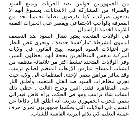
من الجمهوريين قوانين تقيد الحريات وتمنع السود
والفقراء من المشاركة في الانتخابات، بمسوغ أنهم لا
يدفعون ضرائب، كما يفرضون نظاما تعليميا يحد من
المعرفة بالواجب الاجتماعي ويقصر على الخبرات التقنية
اللازمة لخدمة الراسمال.
في الولايات المتحدة يعتبر نضال السود ضد التعسف
الدموي للشرطة "ماركسية جديدة"، ويجري غض النظر
عن اغتيالات السود اليومية. يبيح القانون في ولايات
أميركية بدهس المتظاهرين بحجة أنهم يعطلون السير،
وفي الولايات المتحدة تنشط اكثر من ثلاثمائة منظمة من
الشباب المسلح تمارس الإرهاب المنظم لصالح ترمب.
وقد سافر مراهق ينتمي لإحدى المنظمات الى ولاية حيث
تجري مظاهرات السود ضد القتل المتعمد، وأطلق النار
على المظاهرة فقتل اثنين وجرح الثالث . حظي ذلك
الشاب بثناء ترامب وهو في الحكم، برأه قاض فيدرالي
ينتمي للحزب الجمهوري بذريعة أنه اطلق النار دفاعا عن
النفس. في الولايات التي يحكمها جمهوريون تجري حرف
عملية التعليم كي تلائم التربية الفاشية للشباب.