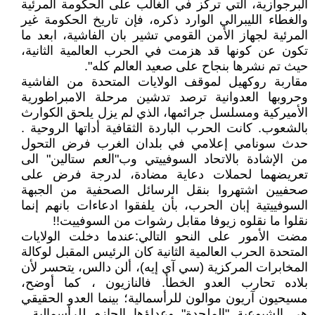
البرجوازية، التي تركز في الغالب على الحكومة المرئية
والغطاء الليبرالي الوارد ذكره، فإن تاريخ الحكومة غير
المرئية لجهاز الأمن القومي تشير بان الفاشية، ابعد ما
تكون عن كونها قد هزمت في الحرب العالمية الثانية،
حيث تم نشرها بنجاح على صعيد العالم كله".
مقاربة روكهيل لموقف الولايات المتحدة من الفاشية
وحروبها العدوانية ترصد تدشين مرحلة الامبراطورية
الأميركية ومسلسل جرائمها، الذي لم يزل يلحق الكوارث
بالشعوب. كانت الحرب الباردة الثقافية أداتها الروحية .
حدث سونامي إعلامي في بلدان الغرب فرض التحول
من الإشادة بالاتحاد السوفييتي وب"العم ستالين" الى
تعريضهما لحملات دعاية مضادة، لدرجة فرض على
صحفيين اشتهروا بنقل الرسائل الصحفية من الجبهة
السوفييتية إبان الحرب، بأن يلفقوا ادعاءات بانهم إنما
نقلوا ما نقلوه زيوفا مقابل رشوات من السوفييت!!
مضت الأمور على النحو التالي:عندما دخلت الولايات
المتحدة الحرب العالمية الثانية كان الرئيس المقبل لوكالة
المخابرات المركزية (سي آي إيه)، ألن دالس، يتحسر لأن
بلاده تحارب العدو الخطأ. فالنازيون ، كما أوضح،
مسيحيون آريون موالون للرأسمالية؛ بينما العدو الحقيقي
هي الشيوعية "الملحدة" وعداؤها الحازم للرأسمالية .