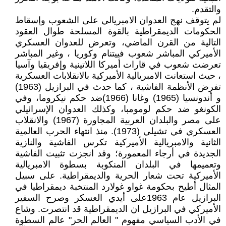
والتقدم.
لم يتوقف نهج العدوان الامبريالي على الشعوب وإسقاط
الحكومات الديمقراطية بالقوة المسلحة طوال العقود
التالية من القرن الماضي، وتعرض للعدوان العسكري
الأميركي المباشر شعوب فييتنام وكوريا ، وغير المباشر
تعرضت شعوب في قارات أميركا اللاتينية وإفريقيا وآسيا
، حيث استعانت الامبريالية الأميركية بالانقلابات العسكرية
تفرض الأنظمة الفاشية ، كما حدث في البرازيل (1963)
و أندونسيا (1965) وغانا (1966)ضد حكم نيكروما، وفي
الكونغو ضد حكم لومومبا، وكذلك العدوان الإسرائيلي
على مصر والبلدان العربية المجاورة (1967) والانقلاب
العسكري في تشيلي (1973). منذ انتهاء الحرب العالمية
الثانية والامبريالية الأميركية تكرس الفاشية والنازية
الجديدة في أرجاء المعمورة؛ وقد انجزت تثبيت الفاشية
وتعميمها في البلدان المنكوبة بسطوة الامبريالية
الأميركية تحت شعار الحرية والديمقراطية. على سبيل
المثال أطيح بحكومة غواو غولارد المنتخبة ديمقراطيا في
البرازيل عام 1963على أيدي العسكر وصرح السفير
الأميركي في البرازيل ان الديمقراطية قد انتصرت. وشاع
في الأدب السياسي مفهوم " العالم الحر" عالم السطوة