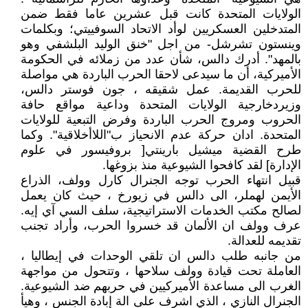
الولايات المتحدة كانت قبل عشرين عاما فقط ضمن
المتدخلين العسكريين لوأد الاتحاد السوفييتي؛ وبكلمات
وينستون تشرشل- من اجل "خنق الوليد البلشفي وهو
بالمهد". أدرك دالس، شأن عدد من زملائه في الحكومة
الأميركية، أن ما سيدعى لاحقا الحرب الباردة هي مواصلة
للحرب القديمة. عمل شقيقه ، جون فوستر دالس،
وزيردخارجية الولايات المتحدة وداعية مواقع حافة
الحروب ومروج الحرب الباردة وفرض التبعية للولايات
المتحدة. ادان حركة عدم الانحياز ب"اللاأخلاقية". وكما
طرح القضية ميشيل بارينتي[ بروفيسور في علوم
الإدارة] لقد كافحوا الشيوعية منذ بزوغها.
قبيل انتهاء الحرب توجه الجنرال كارل وولف، الذراع
الأيمن لهملر، الى دالس في زيورخ ، حيث كان يعمل
لصالح مكتب الخدمات الاستراتيجية، سلف السي آي إيه.
عرف وولف ان الألمان قد خسروا الحرب، وأراد تجنب
تقديمه للعدالة.
من جانبه طلب دالس ان تلقي الوحدات في إيطاليا ،
العاملة تحت قيادة وولف سلاحها ، وتتحول من مواجهة
الغرب الى مساعدة الأميركيين في حربهم ضد الشيوعية.
الجنرال النازي ، الذي اشرف على الة إبادة الجنس ، وهيأ