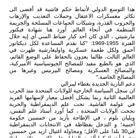
هذا التوسع الدولي لأنماط حكم فاشية قد أفضى الى
تكاثر معسكرات الاعتقال وحملات التعذيب والإرهاب
والحروب القذرة، وشبكات الجماعات المسلحة والجريمة
المنظمة في أنحاء العالم. اُورِد هنا شهادة فيكتور
مارشيتي ، الذي كان أحد كبار ضباط السي آي إيه خلال
الفترة 1955-1969: "كنا نقدم المساعدة لكل ديكتاتور
أحمق ولكل طغمة عسكرية واوليغارشية ظهرت في
العالم الثالث، طالما يعدِون بالحفاظ على الوضع القائم،
الذي هو بالطبع مفيد للمصالح الجيوسياسية الأميركية،
والمصالح العسكرية ومصالح البيزنيس وغيرها من
المصالح الخاصة."
دعم النازية الجديدة بغطاء ليبرالي
ان سجل السياسة الخارجية للولايات المتحدة منذ الحرب
العالمية الثانية ربما يشكل أفضل معيار لإسهامها الفريد
في عولمة الفاشية. تحت علم الديمقراطية والحرية
نجحت الولايات المتحدة ، كما أورد أستاذ علم النفس،
ويليان بلوم ، في الإطاحة بأزيد من خمسين حكومة
أجنبية؛ و التدخل بفظاظة في الانتخابات الديمقراطية
في30 بلدا على الأقل؛ ومحاولة اغتيال ازيد من خمسين