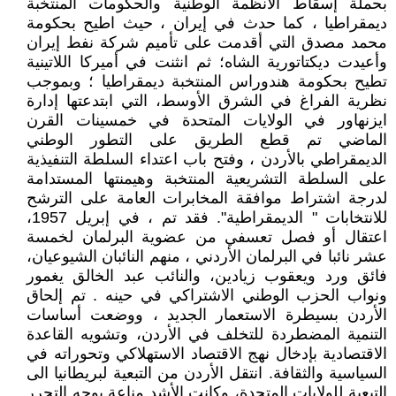
بحملة إسقاط الأنظمة الوطنية والحكومات المنتخبة
ديمقراطيا ، كما حدث في إيران ، حيث اطيح بحكومة
محمد مصدق التي أقدمت على تأميم شركة نفط إيران
وأعيدت ديكتاتورية الشاه؛ ثم انثنت في أميركا اللاتينية
تطيح بحكومة هندوراس المنتخبة ديمقراطيا ؛ وبموجب
نظرية الفراغ في الشرق الأوسط، التي ابتدعتها إدارة
ايزنهاور في الولايات المتحدة في خمسينات القرن
الماضي تم قطع الطريق على التطور الوطني
الديمقراطي بالأردن ، وفتح باب اعتداء السلطة التنفيذية
على السلطة التشريعية المنتخبة وهيمنتها المستدامة
لدرجة اشتراط موافقة المخابرات العامة على الترشح
للانتخابات " الديمقراطية". فقد تم ، في إبريل 1957،
اعتقال أو فصل تعسفي من عضوية البرلمان لخمسة
عشر نائبا في البرلمان الأردني ، منهم النائبان الشيوعيان،
فائق ورد ويعقوب زيادين، والنائب عبد الخالق يغمور
ونواب الحزب الوطني الاشتراكي في حينه . تم إلحاق
الأردن بسيطرة الاستعمار الجديد ، ووضعت أساسات
التنمية المضطردة للتخلف في الأردن، وتشويه القاعدة
الاقتصادية بإدخال نهج الاقتصاد الاستهلاكي وتحوراته في
السياسية والثقافة. انتقل الأردن من التبعية لبريطانيا الى
التبعية للولايات المتحدة، وكانت الأشد مناعة بوجه التحرر