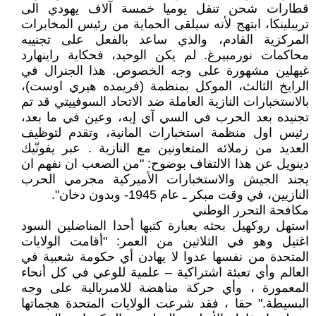
قطارات شحن تنقل يوميا خمسة آلاف يهودي الى
تريبلينكا، ابتهج لأنه سيلقى الحماية من رئيس المخابرات
المركزية القادم، والذي ساعد بالفعل على تجنيبه
محاكمات نورمبيرغ. لم يكن الوحيد، فحكاية راينهارد
غيهلين مشهورة على وجه الخصوص. هذا الجنرال في
الرايخ الثالث، الموكل بمنظمة (فريمده هيري اوست)،
بالاستخبارات النازية العاملة ضد الاتحاد السوفييتي قد تم
تجنيده بعد الحرب في السي آي إيه، وعين في ما بعد،
رئيس اول منظمة استخبارات المانية، وتقدم لتوظيف
العديد من زملائه المتعاونين مع النازية . عبر يفونّيك
دينويل عن هذا الالتفاف بوضوح: "من الصعب ان نفهم ان
يجند الجيش والاستخبارات الأميركية مجرمي الحرب
النازيين، في وقت مبكر ـ عام 1945- وبدون دخان".
مكافحة التحرر الوطني
استهل روكهيل بحثه بعبارة كتبها أحدا المناضلين السود
اغتيل وهو في الثلاثين من العمر: "أقامت الولايات
المتحدة من نفسها عدوا لا يهادن أي حكومة شعبية في
العالم وأي تعبئة اشتراكية – علمية للوعي في كل أنحاء
المعمورة ، وأي حركة مناهضة للامبريالية على وجه
البسيطة." حقا ، فقد شرعت الولايات المتحدة هجماتها