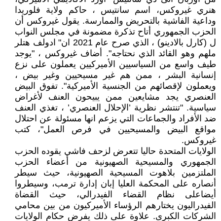
هنري غيروكس، اسم سانتيس ، حاكم ولاية فلوريدا
وداعية الفاشية بالتحريض والممارسة. يقول غيروكس أن
الحزب الجمهوري أتاح تذكرة مضمونة في مجلس النواب
ل (كارل بالادينو) ، الذي صرح عام 2021 ان" ادولف هتلر
ملهم وهو القائد الذي نحتاجه". أضاف غيروكس ، "يوجد
طيف واسع من السياسيين الأميركيين يعملون على نزع
إنسانية البشر ، ممن هم غير مسيحيين وغير بيض ،
ويعملون لإقصائهم من الجنسية الأميركية". تفوق البيض
العنصري يجد مشايعين ممن يبيحون العنف لأغراض
سياسية. "تنتشر نظرية ’الإحلال العنصري’ ، تغذي العنف
ضد الأفراد والجماعات التي يزعم انها مسئولة عن احتلال
مواقع البيض والمسيحيين في فرص العمل"، كتب
غيروكس.
الولايات المتحدة حاليا تتعرض لزحف فاشي يقوده الحزب
الجمهوري والمسيحية الصهيونية من أعضاء الحزب
الملتزمين بلاهوت المسيحية الصهيونية، حيث سيطر
أنصاره على المحكمة العليا إبان إدارة ترمب، وسيطروا
أيضاعلى نظام القضاء الفيدرالي، حيث القضاة
الفيدراليون يختارهم الرؤساء الأميركيون من بين محامي
الشركات الكبرى. علاوة على ذلك يفرض حكام الولايات