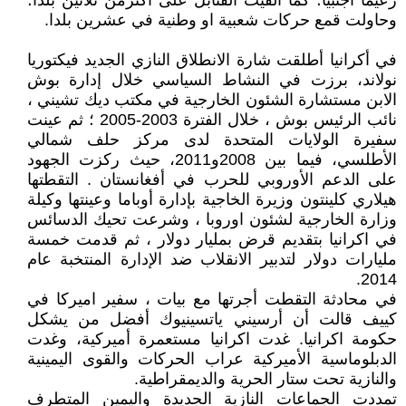
زعيما أجنبيا؛ كما ألقيت القنابل على اكثرمن ثلاثين بلدا؛
وحاولت قمع حركات شعبية او وطنية في عشرين بلدا.
في أكرانيا أطلقت شارة الانطلاق النازي الجديد فيكتوريا
نولاند، برزت في النشاط السياسي خلال إدارة بوش
الابن مستشارة الشئون الخارجية في مكتب ديك تشيني ،
نائب الرئيس بوش ، خلال الفترة 2003-2005 ؛ ثم عينت
سفيرة الولايات المتحدة لدى مركز حلف شمالي
الأطلسي، فيما بين 2008و2011، حيث ركزت الجهود
على الدعم الأوروبي للحرب في أفغانستان . التقطتها
هيلاري كلينتون وزيرة الخاجية بإدارة أوباما وعينتها وكيلة
وزارة الخارجية لشئون اوروبا ، وشرعت تحيك الدسائس
في اكرانيا بتقديم قرض بمليار دولار ، ثم قدمت خمسة
مليارات دولار لتدبير الانقلاب ضد الإدارة المنتخبة عام
2014.
في محادثة التقطت أجرتها مع بيات ، سفير اميركا في
كييف قالت أن أرسيني ياتسينيوك أفضل من يشكل
حكومة اكرانيا. غدت اكرانيا مستعمرة أميركية، وغدت
الدبلوماسية الأميركية عراب الحركات والقوى اليمينية
والنازية تحت ستار الحرية والديمقراطية.
تمددت الجماعات النازية الجديدة واليمين المتطرف