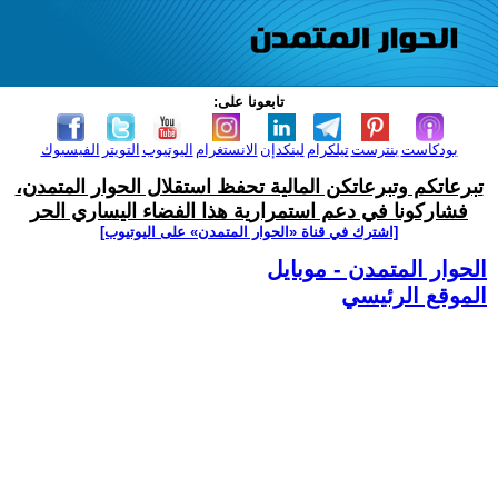
تابعونا على:
بودكاست
بنترست
تيلكرام
لينكدإن
الانستغرام
اليوتيوب
التويتر
الفيسبوك
تبرعاتكم وتبرعاتكن المالية تحفظ استقلال الحوار المتمدن،
فشاركونا في دعم استمرارية هذا الفضاء اليساري الحر
[اشترك في قناة ‫«الحوار المتمدن» على اليوتيوب]
الحوار المتمدن - موبايل
الموقع الرئيسي