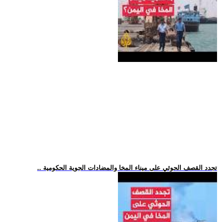
.. تجدد القصف الحوثي على ميناء المخا والمضادات الجوية الحكومية