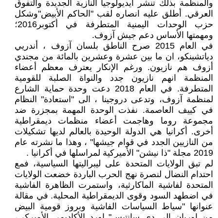
والمنظمة بذلك تنشر أيديولوجيا النازية الجديدة والتفوق
العرقي. أطلق عليه انصاره لقب "الحاكم الأبيض"وشكل
حزب الوحدات اليمنية المتطرفة في أكتوبر2016؛
ومهمتها الأساس دعم جيش آزوف.
في العام 2015 صرح الناطق بلسان آزوف ، أندريي
دياتشينكو، ان ما بين عشرة وعشرين بالمائة من مجندي
أزوف هم نازيون. ورغم الإنكار يعترف معظم أعضاء
المنظمة انهم نازيون جدد والنواة الصلبة للقومية
المتطرفة. في العام 2018 دعت وحدة حماية الشارع
لمنظمة آزوف، وتدعى دروجينا ، الى "استعادة" النظام
في كييف العاصمة. نفذت الوحدة المهمة بمجزرة ضد
مجموعة روما وهاجمت أعضاء منظمات ديمقراطية
أخرى. أكرانيا هي الدولة الوحيدة بالعالم لديها تشكيلات
من النازيين الجدد في قوام جيشها" ، وهذا ما نشرته عام
2019 مجلة "ذا نيشن" الأميركية لمراسلها في أكرانيا .
لم تبق الولايات المتحدة على ليبراليتها السياسية، فمع
احتدام النضال لنصرة نهج الحرب الباردة خضعت الولايات
المتحدة لفاشية الماكارثية، واستمرت الظاهرة الفاشية
في اضطهد السود وقوى الديمقراطية المحلية. في مقالة
عنوانها "سياط السياسات الفاشية وبروز قومية البيض
من اوربان الى دي سانتيس" اورد الأكاديمي الأميركي،