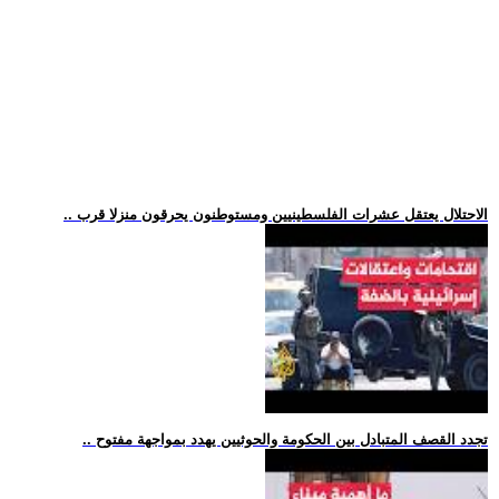
.. الاحتلال يعتقل عشرات الفلسطينيين ومستوطنون يحرقون منزلا قرب
.. تجدد القصف المتبادل بين الحكومة والحوثيين يهدد بمواجهة مفتوح