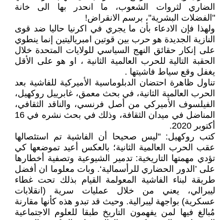
الضاري لثروات الشعوب، ما انحدر بها الى خانة
"الفضلات البشرية"، برسم الانقراض!
ولهذا فإن الادعاء بأن ما يجري في اكرنيا حاليا ضد قوى
النازية الجديدة هو حرب بين قوتين امبرياليتين إنما ينطوي
على إنكار حقائق النهج السياسي للولايات المتحدة خلال
الحقبة التالية للحرب العالمية الثانية ، او هو على الأقل
يغفل وقع سياط فاشيتها .
تناول ظاهرة احتضان الدبلوماسية الأميركية للفاشية بعد
الحرب العالمية الثانية، في بحث معمق، غابرييل روكهيل،
الفيلسوف الأميركي من أصل فرنسي، والناقد الثقافي،
المناضل في ميدان الثقافة، وذلك في بحث نشره في 16
أكتوبر 2020.
كتب روكهيل: "ليس صحيحا أن الفاشية تم استئصالها
عقب الحرب العالمية الثانية؛ بالعكس أعيد تموضعها كي
تؤدي مهمتها التاريخية: تدمير الشيوعية وتصفية أخطارها
على ’الدور الحضاري للرأسمالية‘. وبات معلوما ان أفضل
طريقة لبناء الفاشية المعولمة القيام بذلك تحت غطاء
ليبرالي، يعني من خلال عمليات سرية (انقلابات
عسكرية) بواجهة ليبرالية. وحيث قد تبدو هذه كأنها مقارنة
مُبالغ فيها لمن يفهمون التاريخ طبقا للعلوم الاجتماعية