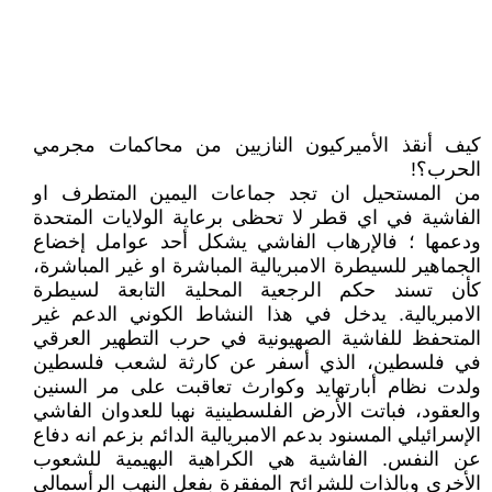
كيف أنقذ الأميركيون النازيين من محاكمات مجرمي
الحرب؟!
من المستحيل ان تجد جماعات اليمين المتطرف او
الفاشية في اي قطر لا تحظى برعاية الولايات المتحدة
ودعمها ؛ فالإرهاب الفاشي يشكل أحد عوامل إخضاع
الجماهير للسيطرة الامبريالية المباشرة او غير المباشرة،
كأن تسند حكم الرجعية المحلية التابعة لسيطرة
الامبريالية. يدخل في هذا النشاط الكوني الدعم غير
المتحفظ للفاشية الصهيونية في حرب التطهير العرقي
في فلسطين، الذي أسفر عن كارثة لشعب فلسطين
ولدت نظام أبارتهايد وكوارث تعاقبت على مر السنين
والعقود، فباتت الأرض الفلسطينية نهبا للعدوان الفاشي
الإسرائيلي المسنود بدعم الامبريالية الدائم بزعم انه دفاع
عن النفس. الفاشية هي الكراهية البهيمية للشعوب
الأخرى وبالذات للشرائح المفقرة بفعل النهب الرأسمالي