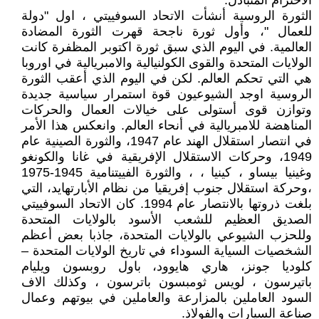
الاحترام المتبادل.
الثورة الروسية أنشأت الاتحاد السوفييتي ، اول "دولة
للعمال "، وأول ثورة ناجحة قهرت الثورة المضادة
العالمية. في اليوم الذي سبق ثورة اكتوبر المظفرة كانت
الولايات المتحدة والقوى الكولنيالية والامبريالية في اوروبا
هي التي تحكم العالم. لكن في اليوم الذي أعقب الثورة
الروسية اوجد الشيوعيون قوة استمرار سياسية جديدة
وتوازن قوى أستولى على خيالات العمال والحركات
المناهضة للامبريالية في أنحاء العالم. وانعكس هذا الأمر
في انتصار استقلال الهند عام 1947، والثورة الصينية عام
1949، وحركات الاستقلال الإفريقية في غانا والكونغو
وغينيا بيساو ، كينيا ، ، والثورة الفييتنامية 1945-1975
،وحركة استقلال جنوب إفريقيا من نظام الأبارتهايد، التي
بلغت ذروتها بالانتصار عام 1994. كان الاتحاد السوفييتي
الصديق العظيم للشعب الأسود بالولايات المتحدة
وللحزب الشيوعي بالولايات المتحدة، جاذبا بعض أعظم
الشخصيات السياية السوداء في تاريخ الولايات المتحدة –
كلوديا جونز، هاري هايوود، باول روبسون ويليام
باتيرسون ، لويس ثومبسون باترسون ، وكذلك الاف
السود العاملين بالمزارعة والعاملين في بيوتهم وعمال
صناعة السيارات والفولاذ.