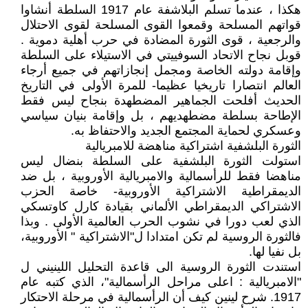
هكذا ، عندما تسلم البلاشفة عام 1917 السلطة أنشاوا
قواتهم المسلحة وقمعوا القوى المسلحة لقوى الاحتلال
والرجعية ، قوى الثورة المضادة في حرب أهلية دموية .
قوبل نجاح الاتحاد السوفييتي في الاستيلاء على السلطة
وإقامة دولته الخاصة ومجمل إنجازاتهم في جميع أرجاء
العالم انتصارا تاريخيا عظيما- للمرة الأولى في التاريخ
الحديث أفلحت الجماهير المضطهدة بنجاح ليس فقط
الإطاحة بسلطة مضطهديهم ، بل وإقامة بنيان سياسي
وعسكري لحماية المجتمع الجديد والاحتفاظ به.
الثورة البلشفية اشتراكية مناهضة للامبريالية
استولت الثورة البلشفية على السلطة بنضال ليس
مناهضا فقط للرأسمالية والامبريالية الأوروبية ، بل ضد
الديمقراطية الاشتراكية الأوروبية- خاصة الحزب
الاشتراكي الديمقراطي الألماني بقيادة كارل كاوتسكي
الذي لعب دورا في نشوب الحرب العالمية الأولى . وبذا
فالثورة الروسية لم تكن امتدادا ل"الاشتراكية " الأوروبية،
بل نفيا لها.
استندت الثورة الروسية الى قاعدة التحليل اللينيني ل
"الامبريالية : اعلى مراحل الرأسمالية"، الذي كتبه عام
1917. شرح لينين كيف أن الرأسمالية في مرحلة الاحتكار