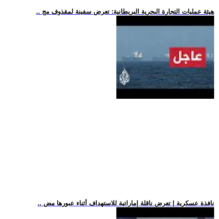
.. هيئة عمليات التجارة البحرية البريطانية: تعرض سفينة لمقذوف مج
.. نافذة عسكرية | تعرض ناقلة إماراتية للاستهداف أثناء عبورها مض