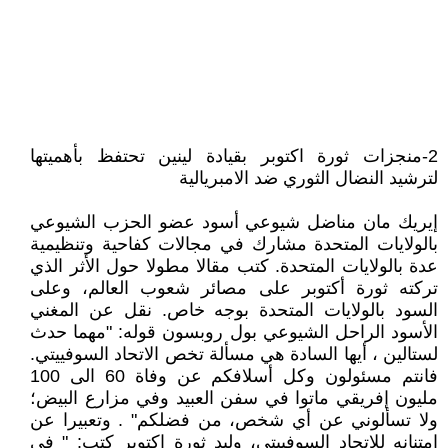
2-منجزات ثورة اكتوبر بقيادة لينين تحتفظ بأهميتها
لترشيد النضال الثوري ضد الامبريالية
إيريك مان مناضل شيوعي أسود عضو الحزب الشيوعي
بالولايات المتحدة مشارك في مجالات كفاحية وتنظيمية
عدة بالولايات المتحدة. كتب مقالا مطولا حول الأثر الذي
تركته ثورة أكتوبر على مصائر شعوب العالم، وعلى
السود بالولايات المتحدة بوجه خاص. نقل عن المغني
الأسود الراحل الشيوعي بول روبسون قوله: "مهما حدث
لستالين ، أيها السادة هي مسألة تخص الاتحاد السوفييتي.
فانتم مسئولون وكل أسلافكم عن وفاة 60 الى 100
مليون إفريقي ماتوا في سفن العبيد وفي مزارع البيض؛
ولا تسألوني عن أي شخص، من فضلكم" . وتعبيرا عن
امتنانه للاتحاد السوفييتي، وليد ثورة اكتوبر كتب: " في