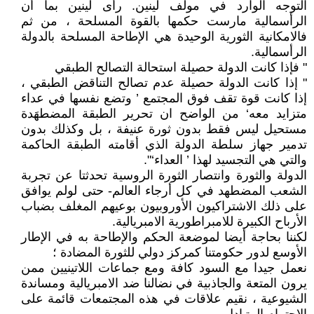
التوجه الوارد في مولف لينين. رأى لينين بما أن
الرأسمالية مارست حكمها بالقوة المسلحة ، من ثم
فالامكانية الثورية الوحيدة هي الإطاحة المسلحة بالدولة
الرأسمالية.
" فإذا كانت الدولة حصيلة استحالة التصالح الطبقي
" إذا كانت الدولة حصيلة عدم تصالح التناقض الطبقي ،
إذا كانت قوة تقف فوق المجتمع ’ وتضع نفسها في عداء
متزايد معه‘ من الواضح ان تحرير الطبقة المضطهَدة
مستحيل ليس فقط بدون ثورة عنيفة ، بل وكذلك بدون
تدمير جهاز سلطة الدولة الذي أقامته الطبقة الحاكمة
والتي هي التجسيد لهذا ’ العداء‘".
الدولة والثورة وانتصار الثورة الروسية تحدثتا عن تجربة
الشعب المضطهد في كل أرجاء العالم- حتى لولم يوافق
على ذلك الاشتراكيون الأوروبيون بوعيهم المغلف بضباب
الأرباح الكبيرة للامبراطورية الامبريالية.
لكننا بحاجة أيضا لموضعة الحكم والإطاحة به في الإطار
الأوسع لدور حكومتنا كمركز دولي للثورة المضادة ؛
نعمل جيدا مع السود كافة ومع جماعات اللاتينيين ممن
يرون المتعة والجاذبية في نضالنا ضد الامبريالية ومساندة
الشيوعية ، نقيم علاقات في هذه المجتمعات قائمة على