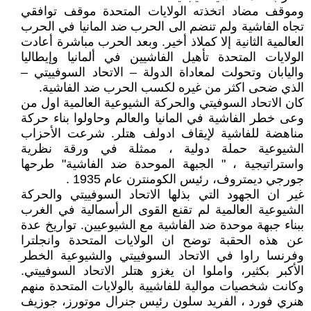
وموقف مضاد اتخذته الولايات المتحدة موقف توافقي
تجاه الفاشية ولم تنضم الى الحرب ضد المانيا في الحرب
العالمية الثانية إلا كملاذ أخير. وبعد الحرب مباشرة أعادت
الولايات المتحدة تأهيل الفاشيين في ألمانيا وإيطاليا
واليابان وتحولت لمعاداة الدولة – الاتحاد السوفييتي –
الذي ضحى اكثر من غيره لكسب الحرب ضد الفاشية.
كان الاتحاد السوفيتي والحركة الشيوعية العالمية اول من
وعى خطر الفاشية في المانيا والعالم وحاولوا بناء حركة
مناهضة للفاشية لإيقاف ادولف هتلر. شرعت الأحزاب
الشيوعية حملة دولية ، ممثلة في ورقة نظرية
واستراتيجية ، " الجبهة الموحدة ضد الفاشية" طرحها
جورجي ديمتروف، رئيس الكومنترن عام 1935 .
غير ان الجهود التي بذلها الاتحاد السوفييتي والحركة
الشيوعية العالمية لم تقنع القوى الرأسمالية في الغرب
ببناء جبهة موحدة ضد الفاشية مع الشيوعيين. تواريخ عدة
عن هذه الحقبة توضح ان الولايات المتحدة وانجلترا
وفرنسا راوا في الاتحاد السوفييتي والشيوعية الخطر
الأكبر بكثير، واملوا ان يغزو هتلر الاتحاد السوفييتي.
وكانت شخصيات موالية للفاشيية بالولايات المتحدة منهم
هنري فورد ، الفريد سلون رئيس جنرال موتورز، جوزيف