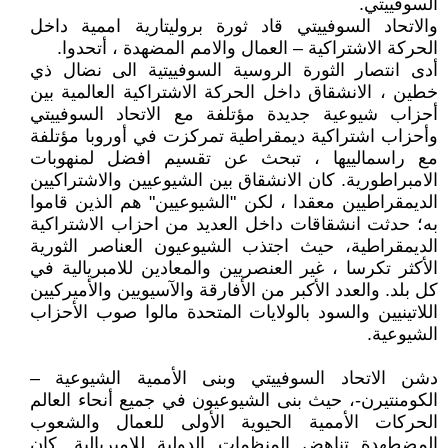
السوفييتي.
والاتحاد السوفييتي قاد ثورة بروليتارية اممية داخل
الحركة الاشتراكية – العمال والامم المضهدة ، أتحدوا.
أدى انتصار الثورة الروسية السوفييتية الى نضال ذي
خطين ، الانشقاق داخل الحركة الاشتراكية العالمية بين
أحزاب شيوعية جديدة مؤتلفة مع الاتحاد السوفييتي
وأحزاب اشتراكية ديمقراطية تمركزت في أوروبا مؤتلفة
مع راسمالييها ، تبحث عن تقسيم افضل لمنهوبات
الامبراطورية. كان الانشقاق بين الشيوعيين والاشتراكيين
الديمقراطيين معقدا ، لكن "الشيوعيين" هم الذين قاموا
به؛ حدثت انشقاقات داخل العديد من احزاب الاشتراكية
الديمقراطية، حيث اجتذب الشيوعيون العناصر الثورية
الأكثر تكرسا ، غير العنصريين والمعادين للامبريالية في
كل بلد. والعدد الأكبر من الأفارقة والآسيويين والأميركيين
اللاتينيين والسود بالولايات المتحدة مالوا صوب الأحزاب
الشيوعية.
دشن الاتحاد السوفييتي وبنى الأممية الشيوعية –
الكومنتيرن-، حيث بنى الشيوعيون في جميع أنحاء العالم
الحركات الأممية الحيوية الأولى للعمال والشعوب
المضطهدة تناهض المنظمات الدولية للامبريالية. كان