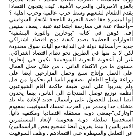
بالغزو الامبريالي والحرب الأهلية. كيف ينتجون اقتصادا
يقدم الطعام لشعبهم وسط حرب عالمية وحرب اهلية ؟
إنها لمتميزة حقا قصة التجربة الناجحة للاتحاد السوفييتي
–وأخطاء عدة في ممارسة اجتماعية غنية . يصف ستيفن
إف. كوهن في كتابه "بوخارين والثورة البلشفية"
الحوارات العظيمة بصدد كيفية دمج اقتصاد اشتراكي
جديد –رأسمالية دولة في البداية-مع آليات سوق محدودة
لكن لا بد منها في الطريق نحو نظام اقتصاد اشتراكي.
غير أن أعجوبة التجربة السوفييتية تكمن في إنجازها
مستوى ما من الاكتفاء الذاتي ، من خلال حمل العمال
على العمل وإنتاج سلع وحمل المزارعين ايضا على
زراعة وإنتاج الطعام. بصفتهم اناسا لم يحكموا من قبل
ولم يتدربوا على أيدي طبقة حاكمة أقام الشيوعيون
أنظمة توزيع توصل المنتجات الى الناس، بينما يجدون
أيضا السبل للحصول على رأسمال جديد لإعادة بناء بلد
متخلف جدا ومدمر من الحرب. تمسك السوفييت بمفهوم
"اوتاركي"-بمعنى دولة مستقلة اقتصاديا ومكتفية ذاتيا.
استخدموا سلطة دولة هجومية لإبعاد المستثمرين
الامبرياليين ( بينما يقرون أيضا تشجيع بعض الرأسماليين)
عن التغلغل والسيطرة على اقتصادهم . وظف السوفييت