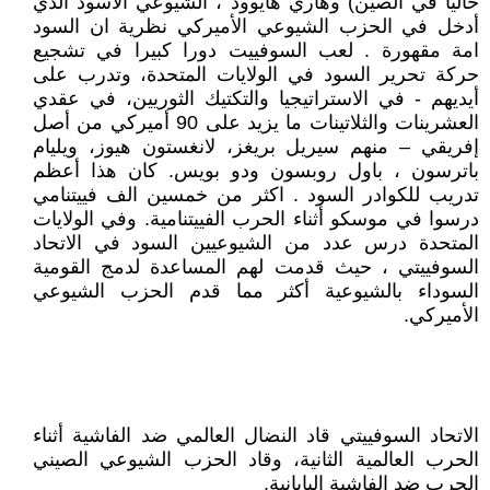
حاليا في الصين) وهاري هايوود ، الشيوعي الأسود الذي
أدخل في الحزب الشيوعي الأميركي نظرية ان السود
امة مقهورة . لعب السوفييت دورا كبيرا في تشجيع
حركة تحرير السود في الولايات المتحدة، وتدرب على
أيديهم - في الاستراتيجيا والتكتيك الثوريين، في عقدي
العشرينات والثلاتينات ما يزيد على 90 أميركي من أصل
إفريقي – منهم سيريل بريغز، لانغستون هيوز، ويليام
باترسون ، باول روبسون ودو بويس. كان هذا أعظم
تدريب للكوادر السود . اكثر من خمسين الف فييتنامي
درسوا في موسكو أثناء الحرب الفييتنامية. وفي الولايات
المتحدة درس عدد من الشيوعيين السود في الاتحاد
السوفييتي ، حيث قدمت لهم المساعدة لدمج القومية
السوداء بالشيوعية أكثر مما قدم الحزب الشيوعي
الأميركي.
الاتحاد السوفييتي قاد النضال العالمي ضد الفاشية أثناء
الحرب العالمية الثانية، وقاد الحزب الشيوعي الصيني
الحرب ضد الفاشية اليابانية.