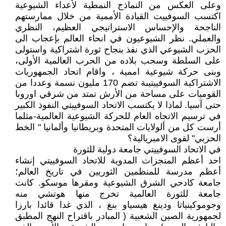
وعلى العكس من النماذج النمطية لأعداء الشيوعية
اكتسب السوفييت القيادة الأممية من خلال ممارستهم
الناجحة والإحساس الاستراتيجي العظيم، النظري
والعملي. نظر الشيوعيون في انحاء العالم بإعجاب الى
الحزب الشيوعي الذي نفذ بنجاح ثورة اشتراكية واستولى
على السلطة وسحب بلاده من الحرب العالمية الأولى،
وبنى حركة شيوعية اممية ، واقام اتحاد الجمهوريات
الاشتراكية السوفييتيىة تضم 170 مليون نسمة وعددا من
القوميات على مساحة من الأرش تمتد من شرقي اوروبا
حتى آسيا. لماذا لا يكتسب الاتحاد السوفييتي النفوذ الكبير
في ترسيم الاتجاه العام للحركة الشيوعية العالمية-مثلما
أرست كل من ألولايات المتحدة وبريطانيا وألمانيا " الخط
الحزبي" لقوى الامبريالية؟
في الاتحاد السوفييتي جامعة دولية للثورة
احد أعظم المنجزات المدوية للاتحاد السوفييتي إنشاء
أعظم مدرسة للمنظمين الثوريين في تاريخ العالم؛
جامعة كادحي الشرق الشيوعية ومقرها موسكو. كانت
جامعة للثورة العالمية تخرج منها هوتشي منه
وجوموكينياتا ودينغ هيسياو بنغ ، الذي غدا قائدا بارزا
لجمهورية الصين الشعبية ( المبادر باقتراح النهج المطبق