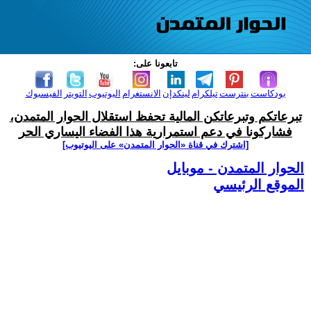
تابعونا على:
بودكاست
بنترست
تيلكرام
لينكدإن
الانستغرام
اليوتيوب
التويتر
الفيسبوك
تبرعاتكم وتبرعاتكن المالية تحفظ استقلال الحوار المتمدن،
فشاركونا في دعم استمرارية هذا الفضاء اليساري الحر
[اشترك في قناة ‫«الحوار المتمدن» على اليوتيوب]
الحوار المتمدن - موبايل
الموقع الرئيسي