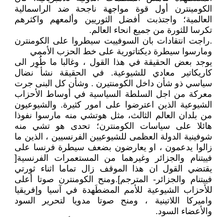
الكومينترن أول قوة مواجهة ناجحة ضد الراسمالية
العالمية؛ واجتذبت أفضل الثوريين وألمعهم واكثرهم
تكرسا للثورة من جميع انحاء العالم.
.راجت انتقادات بان السوفييت سيطروا على الكومنترن
ومارسوا سيطرة ديكتاتورية على خط الحزب الأممي
يوجد بعض الحقيقة في هذا القول ، وغالبا ما طُوِر الى
كاريكاتير معادي للشيوعية. في الحقيقة نشأ نضال
سياسي ذو شأن داخل الكومنتيرن . وشأن كل البنى جرت
معركة من اجل السلطة السياسية في أوساط الأحزاب
الشيوعية الذين اعترضوا على امور كثيرة. والشيوعيون
من بلدان العالم الثالث، مثل هوتشي منه مارسوا نفوذا
هائلا على سياسات الكومنترن؛ تحدى هو تشي منه
شوفينية الدولة العظمى للشيوعيين الفرنسيين ، الذين ما
زالوا يدعمون ، او يعارضون بضعف سيطرة فرنسا على
فييتنام والجزائر وغيرهما من المستعمرات الفرنسية[
يقتضي القول ان هذا الموقف زال تماما اثناء ثورتي
فييتنام والجزائر- المترجم].ومنح الكومنترن صوتا أعلى
للأحزاب الشيوعية للأمم المضطَهدة في آسيا وإفريقيا
واميركا اللاتينية ، ومنح صوتا مدويا لتحرير السود
والأعضاء السود.