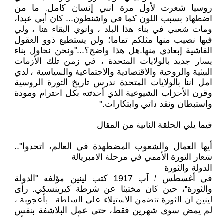
روسيا شعرت لأول مرة انني إنسان كامل. ما من
اضطهاد بسبب اللون كما في واشنطون... كان أبي عبدا،
ومات شعبي في بناء هذا البلد ، وانوي البقاء هنا ، ولي
فيها نصيب منها مثلكم تماما؛ ولن يستطيع ذوو العقول
الفاشية إبعادي منها.هل هذا واضح؟..."ونحن نحاول بناء
يسار جديد بالولايات المتحدة ، في زمن تلك الأزمات
البيئية والروحية والاقتصادية والاجتماعية والسياسية ، لدي
امل اننا بالولايات المتحدة ندرس تاريخ الثورة الروسية
وقرن الأحزاب الشيوعية الذي أحدثته بكل احترام ومودة
واستبطان ونقد ذاتي وابتكارات."
فيما يلي الحلقة الثانية من المقال
أيها العمال والشعوب المضطهدة في العالم، اتحدوا"..
شعار الثورة الأممي في مرحلة الامبريالة
الدولة والثورة
في أغسطس / آب 1917 كتب لينين مؤلفه "الدولة
والثورة"، حين كان مختبئا عن شرطة كيرينسكي. رأى
لينين ان الثورة تتضمن الاستيلاء على السلطة . بأعجوبة ،
لم يمض سوى شهرين فقط، حتى عمل البلاشفة بنفس