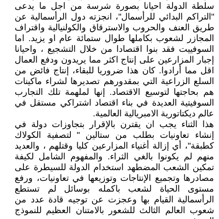
سلطة الدولة احيانا بصورة شرسة من اجل ما يدعى
"التراكم البدائي للرأسمال"، انجزته دول الرأسمالية عن
طريق العنف والحروب والاسترقاق والكولنيالية واقتراف
المجازر لشعوب بكاملها طوال ستمائة عام او يزيد. اما
السوفييت فقد بنوا اقتصادا من خلال التشجيع ، واحيانا
إجبار المزارعين على إنتاج اكثر مما يريدون ودفع العمال
اقل مما أرادوا. كان هذا ضروريا للبقاء، إنتاج فائض من
السلع الزراعية التي بمقدورهم تصديرها لشراء ماكينات
هم بحاجتها لتوسيع الاقتصاد. إنها لملهمة تلك التجارب
السوفيتية العديدة في بناء اقتصاد اشتراكي مستقل في
عالم ديكتاتورية الامبريالية العالمية.
هذا الثناء يجب ان يقترن بالإقرار بتجاوزات دولة في
إنشاء تعاونيات بطلب من ستالين " لتصفية الكولاك
كطبقة"، أي إزالة أغنياء المزارعين كليا وقتلهم ، والعديد
منهم لم يكونوا بالغي الثراء. والمفهوم الشامل لكيفة
تمكين الشعب المضطهد استخدام الدولة للسيطرة على
مصادرها وتجميع الإنتاجات وتوزيعها في تعاونيات، ورفع
مستوى الحياة لشعب باكمله بوسائل لم تستطع
الرأسمالية القيام بها وعجزت عن توجيه قادة عدد من
شعوب العالم الثالث للشعور بالامتنان العظيم للنموذج