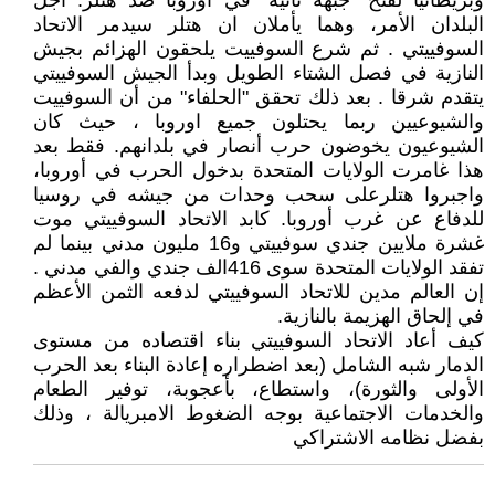
وبريطانيا لفتح "جبهة ثانية" في أوروبا ضد هتلر. ّأجّل
البلدان الأمر، وهما يأملان ان هتلر سيدمر الاتحاد
السوفييتي . ثم شرع السوفييت يلحقون الهزائم بجيش
النازية في فصل الشتاء الطويل وبدأ الجيش السوفييتي
يتقدم شرقا . بعد ذلك تحقق "الحلفاء" من أن السوفييت
والشيوعيين ربما يحتلون جميع اوروبا ، حيث كان
الشيوعيون يخوضون حرب أنصار في بلدانهم. فقط بعد
هذا غامرت الولايات المتحدة بدخول الحرب في أوروبا،
واجبروا هتلرعلى سحب وحدات من جيشه في روسيا
للدفاع عن غرب أوروبا. كابد الاتحاد السوفييتي موت
غشرة ملايين جندي سوفييتي و16 مليون مدني بينما لم
تفقد الولايات المتحدة سوى 416الف جندي والفي مدني .
إن العالم مدين للاتحاد السوفييتي لدفعه الثمن الأعظم
في إلحاق الهزيمة بالنازية.
كيف أعاد الاتحاد السوفييتي بناء اقتصاده من مستوى
الدمار شبه الشامل (بعد اضطراره إعادة البناء بعد الحرب
الأولى والثورة)، واستطاع، بأعجوبة، توفير الطعام
والخدمات الاجتماعية بوجه الضغوط الامبريالة ، وذلك
بفضل نظامه الاشتراكي