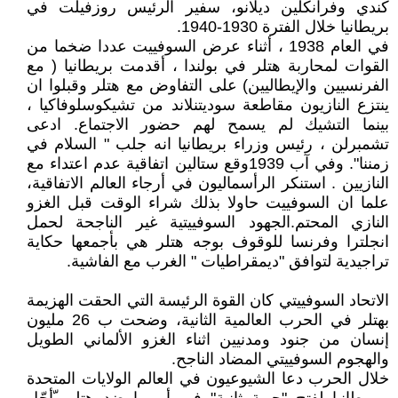
كندي وفرانكلين ديلانو، سفير الرئيس روزفيلت في
بريطانيا خلال الفترة 1930-1940.
في العام 1938 ، أثناء عرض السوفييت عددا ضخما من
القوات لمحاربة هتلر في بولندا ، أقدمت بريطانيا ( مع
الفرنسيين والإيطاليين) على التفاوض مع هتلر وقبلوا ان
ينتزع النازيون مقاطعة سوديتنلاند من تشيكوسلوفاكيا ،
بينما التشيك لم يسمح لهم حضور الاجتماع. ادعى
تشمبرلن ، رئيس وزراء بريطانيا انه جلب " السلام في
زمننا". وفي آب 1939وقع ستالين اتفاقية عدم اعتداء مع
النازيين . استنكر الرأسماليون في أرجاء العالم الاتفاقية،
علما ان السوفييت حاولا بذلك شراء الوقت قبل الغزو
النازي المحتم.الجهود السوفييتية غير الناجحة لحمل
انجلترا وفرنسا للوقوف بوجه هتلر هي بأجمعها حكاية
تراجيدية لتوافق "ديمقراطيات " الغرب مع الفاشية.
الاتحاد السوفييتي كان القوة الرئيسة التي الحقت الهزيمة
بهتلر في الحرب العالمية الثانية، وضحت ب 26 مليون
إنسان من جنود ومدنيين اثناء الغزو الألماني الطويل
والهجوم السوفييتي المضاد الناجح.
خلال الحرب دعا الشيوعيون في العالم الولايات المتحدة