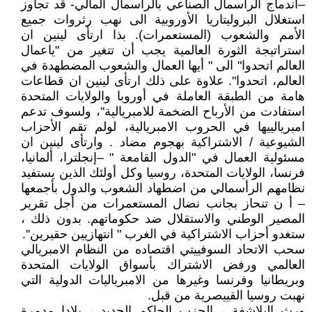
–اندماج الرأسمال الصناعي بالراسمال المالي- قد تجاوز
استغلال البروليتاريا الأوروبية الى نهب رثروات جميع
الأمم والشعوب (المستعمرات). بذا ارتأى لينين ان
استراتيجة الثورة العالمية يجب أن تتغير من "ياعمال
العالم اتحدوا" الى " أيها العمال والشعوب المضطهدة في
العالم، اتحدوا". علاوة على ذلك ارتأى لينين ان قطاعات
هامة من الطبقة العاملة في أوروبا والولايات المتحدة
استفادت من الأرباح الضخمة للامبريالية"، ولسوف تدعم
امبريالييها في الحروب الامبريالية، لولم تقم الأحزاب
الشيوعية / الاشتراكية بهجوم مضاد . وارتأى لينين ان
مسئولية العمال في "الدول القامعة " –إنجلترا، ألمانيا،
فرنسا، الولايات المتحدة، روسيا وكل أولئك الذين يستفيد
نظامهم الرأسمالي من اضطهاد الشعوب والدول بأجمعها
– أ ن تنحاز بجانب نضال المستعمرات من أجل تقرير
المصير الوطني والاستقلال ضد حكوماتهم. بدون ذلك ،
ستغدو أحزاب الاشتراكية في الغرب " انتهازيين حقيرين".
سحب الاتحاد السوفييتي اقتصاده من النظام الامبريالي
العالمي ورفض الاشتراك بأسواق الولايات المتحدة
وبريطانيا وفرنسا وغيرها من الامبرياليات الدولية التي
نهبت روسيا القييصرية من قبل.
ورث البلاشفة ، الحزب الحاكم الجديد ، بلادا مدمرة