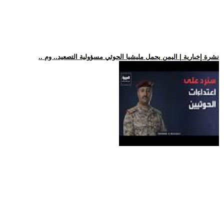
.. نشرة إخبارية | اليمن يحمل مليشيا الحوثي مسؤولية التصعيد.. وم