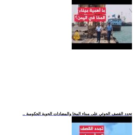
.. تجدد القصف الحوثي على ميناء المخا والمضادات الجوية الحكومية