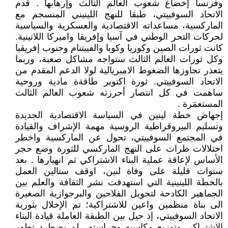
وفرنسا إخضاع شعوب العالم الثالث وإرهابها . قدم
الاتحاد السوفييتي، طبقا للنهج اللينيني المنسجم مع
الماركسية، مساعداته الاقتصادية والعسكرية والسياسية
لحركات التحر الوطني في آسيا وإفريقا واميركا اللاتينية.
كانت ثورات الصين وكوريا وكوبا والفييتنام وجنوب إفريقيا
وكل ثورات العالم الثالث ستواجه مشاكل صعبة، وربما
يتعذر تجاوزها الضغوط الامبريالية لولا الدعم المقدم من
الاتحاد السوفييتي. ثورة اكتوبر طاقةة مادية وروحية
ساهمت في كل انتصار أحرزته شعوب العالم الثالث
المستعمَرة .
إجهاض خطة لينين في السياسة الاقتصادية الجديدة
وتسليم البيروقراطية الروسية مهمة الإشراف والقيادة
في المجتمع السوفييتي، تحول عن الماركسية واخطر
اختلالات طرات على النهج الماركسي للثورة وضع حجر
الأساس لإعاقة عملية البناء الاشتراكي ثم انهيارها . بعد
سنوات قليلة على وفاة لنين، اوقف ستالين العمل
بالخطة اللينينية التي استهدفت نشر الثقافة والعلم بين
الجماهير الكادحة لتحويل الفلاحين والبرجوازية الصغيرة
الى بناة منظمين واعين للاشتراكية؛ تم الإخلال بثورية
الاتحاد السوفييتي، إذ حيل بين الطبقة العاملة قيادة البناء
الاشتراكي وتوزيع مكاسبه وحراسته.. لم يضطرد تطور