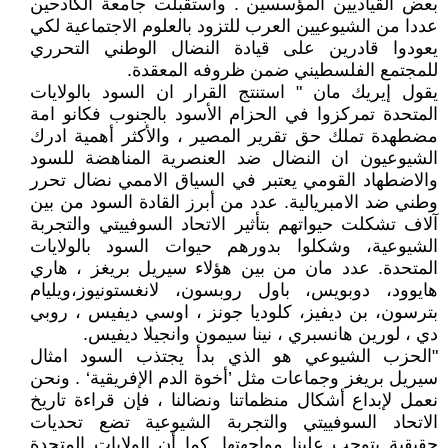
بعض القياديين المؤسسين . واستقبلت جامعة الكادحين
عددا من الشيوعيين العرب للتزود بالعلوم الاجتماعية لكي
يعودوا قادرين على قيادة النضال الوطني التحرري
للمجتمع الفلسطيني ضمن ظروفه المعقدة.
يقول إيريك مان " استنتج القرار ان السود بالولايات
المتحدة تمركزوا في الحزام الأسود بالجنوب فكانو امة
مضطهدة تملك حق تقرير المصير ، والأكثر أهمية ادرك
الشيوعيون ان النضال ضد العنصرية المناهضة للسود
والاضطهاد القومي يعتبر في السياق الاممي نضال تحرر
وطني ضد الامبريالية. عدد من أبرز القادة السود من بين
آلاف تشكلت حيواتهم بتأثير الاتحاد السوفييتي والتجربة
الشيوعية، وشكلوا بدورهم حيوات السود بالولايات
المتحدة. عدد مان من بين هؤلاء سيريل بريغز ، هاري
هايوود، دوبويس، باول روبسون، لانغستونيوز،ويليام
بترسون، بن ديفيز، كلوديا جونز ، اوسي ديفيس ، روبي
دي ، لورين هانسبري ، نينا سيمون وانجيلا ديفيس.
"الحزب الشيوعي هو الذي بدأ يجتذب السود امثال
سيريل بريغز وجماعات مثل ’أخوة الدم الإفريقية‘ . ونحن
نعمل لإبداع أشكال منظماتنا ونضالنا ، فإن قراءة تاريخ
الاتحاد السوفييتي والتجربة الشيوعية تضع تحديات
حقيقية يتوجب علينا مواجهتها. كما أن الولايات المتحدة