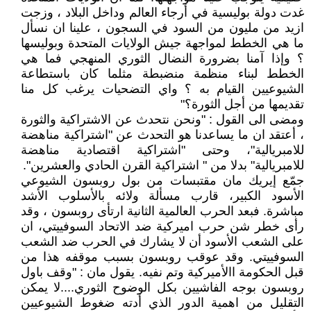
غدت دولة بوليسية في أرجاء العالم وداخل البلاد ، وزجت
ازيد من مليون من السود في السجون ، علينا ان نسأل
ما هي الخطط لمواجهة جيش الولايات المتحدة وبوليسها
؟ وإذا آمنا بضرورة النضال الثوري المنهجي فما هي
الخطط لبناء منظمة منضبطة مثلما كان باستطاعة
الشيوعيين القيام به ؟ واي التضحيات يرغب كل منا
تقديمها من أجل الثورة؟"
ومضى الى القول : "ونحن نتحدث عن الاشتراكية والثورة
، أعتقد ان ما يساعدنا هو التحدث عن "اشتراكية مناهضة
للامبريالية"، وحتى "اشتراكية اقتصادية مناهضة
للامبريالية" بدلا من " اشتراكية القرن الحادي والعشرين".
جمّع إيريك مان مقتبسات من بول روبسون الشيوعي
الأسود الكبير، قارب مسألة ولائه بالأسلوب الأشد
مباشرة. فبعد الحرب العالمية الثانية ارتأى روبسون ، وقد
رأى خطر شن حرب اميركية ضد الاتحاد السوفييتي، ان
على الشعب الأسود أن لا يشارك في الحرب ضد الشعب
السوفييتي. وقد عوقب روبسون بسبب موقفه هذا من
قبل الحكومة االأميركية وتم نفيه. يقول مان : "وقف باول
روبسون بوجه الفاشيين بكل الوضوح الثوري....لا يمكن
التقليل من اهمية الدور الذي أدته ضغوط الشيوعيين