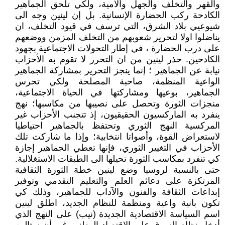
والقهر والتخلف والجهل والأمية، ولكي تلحق الجماهير
الكادحة ركب الحضارة الإنسانية. بل إن لينين وجه الى
شيوعيي بلاد الشرق، التي ترسف في قيود التخلف، ان
يناضلوا اولا لتحرير شعوبهم من التخلف المزمن ووضعهم
على درب الحضارة ، في إطار التحولات الاجتماعية بجهود
الكادحين. حذر لينين من ان التحرر لا تقوم به الأحزاب
نيابة عن الجماهير ؛ إنما ينجز التحرير بمشاركة الجماهير
الواعية المنظمة، صاحبة المصلحة ولكي تحرس
الجماهير، بوعيها ومشاركتها في الحياة الاجتماعية،
منجزات الثورة وتحصل على نصيبها من مكاسبها؛ نهج
ينفرد به الماركسيون الحقيقيون، إذ تتجنب الأحزاب غير
المركسية النهج الثوري وتحتفظ بالجماهير احتياطيا
لاستعراض القوة، وأصواتا انتخابية؛ وإذا ما شاركت تلك
الأحزاب في التغيير الثوري، فإنها تعطي الجماهير إجازة
كي تنفرد بمكاسب الثورة تحيلها الى الطبقات الاستغلالية.
حتى بالنسبة لروسيا وضع لينين خطة الثورة الثقافية
المرتكزة على دعائم العلم والتعليم التقدمي وتوفير
إبداعات الثقافة والفنون والآداب للجماهير، وذلك كي
تكون بانية واعية ومنظمة للنظام الجديد، اطلق لينين
اسم السياسة الاقتصادية الجديدة (نيب) على النهج الذي