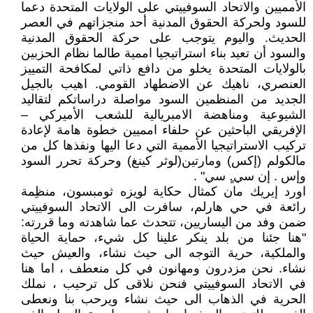
الأمميين والاتحاد السوفييتي على الولايات المتحدة دعما
للسود ولحركة الحقوق المدنية أحد منجزاتهم في العصر
الحديث. واليوم يتوجب على حركة الحقوق المدنية
والسود أن تعيد بناء استراتيجيا اممية طالما نظام الحزبين
بالولايات المتحدة يخلو من دافع ذاتي لمكافحة التمييز
العنصري، ناهيك عن الاضطهاد القومي. اهيب بالجيل
الجديد من المنظمين السود مواصلة دراساتكم لتقاليد
الشيوعية ومناهضة الامبريالية للشعب الأميركي –
الإفريقي الباحثين عن حلفاء امميين خطوة هامة لإعادة
تركيب الاستراتيجيا الأممية التي دعا اليها ونفذها كل من
مالكولم (إكس) ومارتين(لوثر كينغ) وحركة تحرر السود
وإس . إن سي.ٍ سي" .
اورد إيريك مان كمثال حكاية لويزه ثومبسون، منظِمة
رائعة في حي هارلم، سافرت الى الاتحاد السوفييتي
ضمن وفد من اليساريين، تتحدث عما شاهدته وما قررته:
"هنا جئنا من بلد ينكر علينا كل شيء، حماية الحياة
والملكية، حرية التوجه الى حيث نشاء، والعيش حيث
نشاء. نحن مزدرون ومهانون في كل منعطف ، اما هنا
في الاتحاد السوفييتي فنحن نلاقى كل ترحيب ، نملك
الحرية في الذهاب الى حيث نشاء ويرحب بنا ونعطى