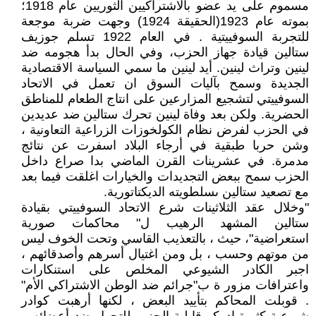
مسموم على يد عضو بالاشتراكيين الثوريين عام 1918؛
بموته عام 1923(الحقيقة 1924) وجهت ضربة موجعة
للتجربة السوفييتية . في العام 1922 تسلم جوزيف
ستالين قيادة جهاز الحزب، وفي الحال بدأ هجومه ضد
لينين وتراث لينين. أيد لينين ما سمي السياسة الاقتصادية
الجديدة وسمح بآليات السوق ان تعمل في الاتحاد
السوفييتي لتشجيع المزارعين على انتاج الطعام للمناطق
الحضرية. ولكن بعد وفاة لينين تحرك ستالين ضد عديدين
في الحزب لفرض نظام الكولخوزات الزراعية التعاونية ،
وشن حربا طبقية في أرجاء البلاد اسفرت عن نتائج
مدمرة. في عشرينات القرن الماضي بدا صراع داخل
الحزب سمح ببعض التجديدات والخيارات اغلقت فيما بعد
مع تصعيد ستالين ىسلطويته الديكتاتورية.
"وخلال عقد الثلاثينات شرع الاتحاد السوفييتي بقيادة
ستالين المشهد الرهيب ل" محاكمات صورية
استعراضية"، حيث ، بالتعذيب القاسي وتحت الخوف ليس
من موتهم وحسب ، بل ومن اغتيال أسرهم وأصدقائهم ،
اجبر الكادر الشيوعي المخلص على استنكارات
واعترافات مزور ة ب"جرائم ضد الوطن الاشتراكي الأم"
. قوبلت المحاكم بتأييد البعض ، لكنها أرهبت كوادر