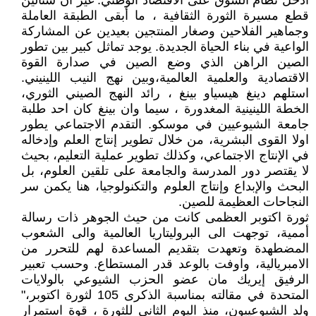
أدخل نظام السوق على الاقتصاد الوطني. غير أن ستالين
قطع مسيرة الثورة الثقافية ، ما أبقى الطبقة العاملة
وجماهير الفلاحين وصغار المنتجين بعيدين عن المشاركة
الواعية في بناء الحياة الجديدة. يوجد تماثل كبير بين تطور
الصين الراهن الذي وضع الصين في صدارة القوة
الاقتصادية والعلمية العالمية،وبين نهج النيب اللينيني.
استلهم دينغ هيسياو بينغ ، رائد النهج الصيني الثوري،
الخطة اللينينية المغدورة ، سيما وان بينغ كان احد طلبة
جامعة الشيوعيين في موسكو. التقدم الاجتماعي يطور
اولا القوى البشرية، من خلال تطوير إنتاج العلم وإدخاله
في الإنتاج الاجتماعي، وكذلك تطوير عملية التعليم، بحيث
لا يقتصر دور المدرسة والجامعة على تلقين العلوم، بل
البحث والإبداع وإنتاج العلوم والتكنولوجيا، هنا يكمن سر
النجاحات العظيمة للصين.
ثورة اكتوبر العظمى كانت من حيث الجوهر ذات رسالة
أممية، توجهت الى البروليتاريا العالمية والى الشعوب
المضطهدة وتعهدت بتقديم المساعدة لهم للتحرر من
الامبريالية، واوفت بالوعد قدر المستطاع. وحسب تعبير
الرفيق إيريك مان عضو الحزب الشيوعي بالولايات
المتحدة في مقالته بمناسبة الذكرى 105 لثورة اكتوبر،"
ولد الشيوعييون، منذ اليوم الثاني للثورة ، قوة استمرار