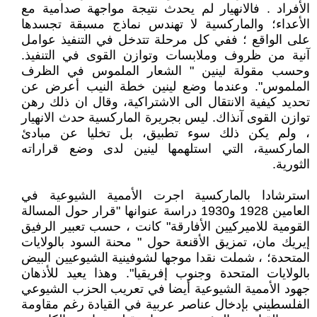
الأفراد . فالانهيار لم يحدث نتيجة مواجهة صدامية مع
الأعداء؛ والماركسية لا تهندس نماذج مسبقة تجسدها
على الواقع ؛ ففي كل مرحلة تتدخل في التنفيذ عوامل
آنية من ظروف وملابسات وتوازن القوى في التنفيذ.
وحسب مقولة لينين " الشعار الملموس في الظرف
الملموس". وعندما وضع لينين خطة النيب أعرض عن
تحديد كيفية الانتقال الى الاشتراكية، وقال ان ذلك رهن
توازن القوى آنذاك. ليس بجريرة الماركسية حدث الانهيار
، ولم يكن ذلك سوء تطبيق، بل تخليا عن مبادئ
الماركسية، التي استلهمها لينين لدى وضع قراراته
الثورية.
استرشادا بالماركسية اجرت الأممية الشيوعية في
العامين 1928 و1930 دراسة عنوانها "قرار حول المسالة
القومية للاميركيين الأفارقة" كانت ، حسب تعبير الرفيق
إيريك مان، تمزيق الأقنعة حول " محنة السود بالولايات
المتحدة؛ ، شملت نقدا موجها لشوفينية الشيوعيين البيض
بالولايات المتحدة وجنوب إفريقيا". وهذا يعيد للأذهان
جهود الأممية الشيوعية أيضا في تعريب الحزب الشيوعي
الفلسطيني بإدخال عناصر عربية في القيادة رغم مقاومة