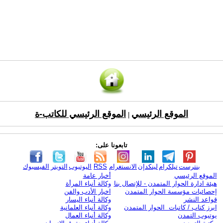
الموقع الرئيسي
الموقع الرئيسي للكاتب-ة
|
تابعونا على:
بنترست
تيلكرام
لينكدإن
الانستغرام
RSS
اليوتيوب
التويتر
الفيسبوك
الموقع الرئيسي
أخبار عامة
هيئة ادارة الحوار المتمدن - للإتصال بنا
وكالة أنباء المرأة
إحصائيات مؤسسة الحوار المتمدن
اخبار الأدب والفن
قواعد النشر
وكالة أنباء اليسار
ابرز كتاب / كاتبات الحوار المتمدن
وكالة أنباء العلمانية
يوتيوب التمدن
وكالة أنباء العمال