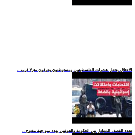
.. الاحتلال يعتقل عشرات الفلسطينيين ومستوطنون يحرقون منزلا قرب
.. تجدد القصف المتبادل بين الحكومة والحوثيين يهدد بمواجهة مفتوح