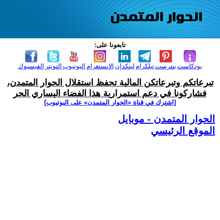
تابعونا على:
بودكاست
بنترست
تيلكرام
لينكدإن
الانستغرام
اليوتيوب
التويتر
الفيسبوك
تبرعاتكم وتبرعاتكن المالية تحفظ استقلال الحوار المتمدن،
فشاركونا في دعم استمرارية هذا الفضاء اليساري الحر
[اشترك في قناة ‫«الحوار المتمدن» على اليوتيوب]
الحوار المتمدن - موبايل
الموقع الرئيسي