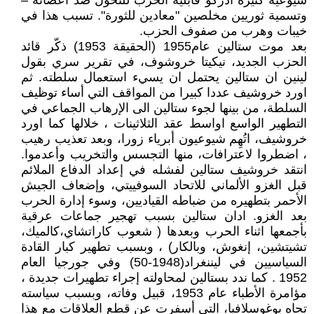
شيوعية كثيرة ادركو قابلية الحزب للتحول ضد أعضائه –
وتسمية ثوريين مخلصين "معادين للثورة". تسبب هذا في
خيبات وهرب من صفوف الحزب.
بعد موت ستالين عام1955 (الحقيقة 1953) ذكّر قائد
الحزب الجديد، نيكيتا خروشوف، في تقرير سري بقول
لينين ان ستالين يحتمل ان يسيء استعمال سلطته. ثم
اورد خروشيف عددا كبيرا من المواقف التي أساء توظيف
السلطة، من بينها لجوء ستالين الى الإرهاب الجماعي في
التطهير الواسع اواسط عقد الثلاثينات ، خلالها كما اورد
خروشيف، اتُهِم شيوعيون أبرياء زورا، وبعد تعذيب رهيب
، اضطروا لاعترافات، منها التجسس والتخريب وأعدموا.
انتقد خروشيف ستالين لفشله في إعداد الدفاع الملائم
قبل الغزو الألماني للاتحاد السوفييتي، وإضعاف الجيش
الأحمر بتطهيره من ضباطه القياديين، وسوء إدارة الحرب
بعد الغزو. ادان ستالين بسبب تهجير جماعات عرقية
بأجمعها اثناء الحرب وبعدها ( شعوب كاراتشاي،كالميك،
تشيتشين، إنغوش، وبالكار) ، وبسبب تطهير كبار القادة
السياسيين في ليننغراد(1948-50) وفي جورجيا العام
1952 . كما ندد بستالين لمحاولته إجراء تطهيرات جديدة ،
مؤامرة الأطباء عام 1953، قبيل وفاته، وبسبب سياسته
تجاه يوغوسلافيا، التي أسفرت عن قطع العلاقات مع هذا