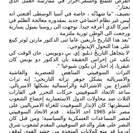
الفرص للتمتع والسفر.احرار في ممارسة العمل الذي
نختار".
تضيف، "ما شهدْتُه ، خاصة في آسيا الوسطى أقنعني انه
ليس غير نظام اجتماعي جديد بمقدوره معالجة الظلم في
أميركا الذي أعرفه جيدا. توجهت الى روسيا بميول يسارية
ورجعت الى الوطن ثورية ملتزمة .
"بعد هذا التاريخ بأربعين عاما ثنى الدكتور مارتن لوثر كينغ
على هذا التحول الإيديولوجي:.
’لا يتجاهل التاريخُ دبليو. إي. بي دوبويس . حان الوقت كي
نكف عن إخراس الحقيقة بأن الدكتور دو بويس كان
عبقريا، إذ اختار أن يكون شيوعيا‘ ".
التراث السوفييتي المناهض للعنصرية والفاشية
والامبريالية يشكل جوهر تراثه التاريخي؛ إنه تراث
الصراع بين الاشتراكية والرأسمالية بشكلها الامبريالي.
ساعد الاتحاد السوفييتي حركات التحرر في القارات
الثلاث ضد محاولات الدول الاستعمارية إخضاع الشعوب
لسيطرتها؛ كان الإنذار السوفييت للغزاة الامبرياليين على
مصر عام 1965 احد الأمثلة . قدم الاتحاد السوفييتي
لمصر المساعدات العسكرية والسياسية؛ ومن قبل كان
النصر على هتلر والدعم السوفييتي المقدم لشعوب شرق
اوروبا قد منع الولايات المتحدة من حشد القوى لوقف