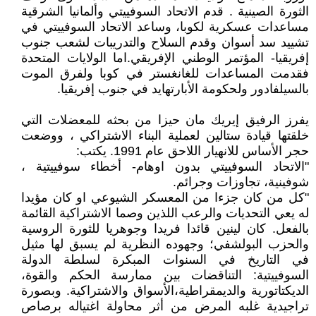
الثورة الصينية . قدم الاتحاد السوفييتي وألمانيا الشرقية
مساعدات عسكرية لكوبا، وساعد الاتحاد السوفييتي في
تشييد سد أسوان وقدم السلاح والتدريبات لشعب جنوب
إفريقيا- المؤتمر الوطني الإفريقي.اما الولايات المتحدة
فقدمت المساعدات للغانغستر في كوبا ولفرق الموت
بالسيلفادور ولحكومة الأبارتهايد في جنوب إفريقيا.
يفرز الرفيق إيريك مان حيزا من بحثه للمعضلات التي
خلقتها قيادة ستالين لعملية البناء الاشتراكي ، ووضعت
حجر الأساس للانهيار اللاحق عام 1991. يكتب:
"الاتحاد السوفييتي بدون اوهام- أخطاء سوفييتية ،
شوفينية، تجاوزات وجرائم.
"كل من كان جزءا من المعسكر الشيوعي او كان مؤيدا
له يعي التحديات والرعب اللذين وصما الاشتراكية القائمة
بالفعل. كان لينين قائدا فريدا وجوهريا للثورة الروسية
والحزب البولشفي؛ وجهوده النظرية لم يسبق لها مثيل
في التاريخ في السنوات المبكرة لسلطة الدولة
السوفييتية: التناقضات بين ممارسة الحكم والقوة،
الديكتاتورية والديمقراطية،الأسواق والاشتراكية. وبصورة
تراجيدية غلبه المرض من أثر محاولة اغتياله برصاص