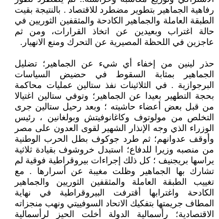
رفاهية الجماهير بتطوير مضطرد للاقتصاد . بالنتيجة بقيت
الطبقة العاملة والجماهير الكادحة والمثقفين الثوريين في
حالة اغتراب وبعيدين عن اتخاذ القرارات، ومن ثم
عاجزين في اللحظة المصيرية عن التحرك ومنع الانهيار.
حذر لينين من إخفاء أي شيء عن الجماهير؛ تضليل
الجماهير بمثابة السقوط في حضيض السياسات
البرجوازية . في الثلاثينات نفذ ستالين عمليات محاكمة
بحجة التطهير بعيدا عن الجماهير؛ وتوفي ستالين اغتيالا
من قبل بعض أعضاء حاشيته ؛ وبعد رحيل ستالين جرى
التخلص من مولوتوف وكاغانوفيتش وبولغانين ، رئيس
الوزراء الذي وجه الإنذار الشهير لقوى العدون على مصر
وأوقف عدوانهم؛ ثم طرد جوكوف بطل الحرب الوطنية
من منصبه وزيرا للدفاع؛ استبدل خروشوف بقيادة ثلاثية
يراسها بريجنيف ؛ كل ذلك إجراءات بيروقراطية فوقية لم
تشارك بها الجماهير وظلت مغيبة عن أسرارها . مع
تغييب الطبقة العاملة والمثقفين الثوريين والجماهير
الكادحة واغترابها أقترفت البيروقراطية في نهاية
المطاف جريمتها بتفكيك الاتحاد السوفييتي ونهب منجزاته
الاقتصادية؛ رأسمالية الدولة أخلت الحيز لرأسمالية