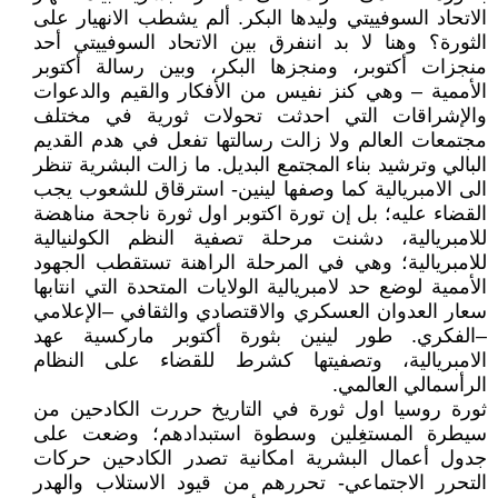
الاتحاد السوفييتي وليدها البكر. ألم يشطب الانهيار على
الثورة؟ وهنا لا بد اننفرق بين الاتحاد السوفييتي أحد
منجزات أكتوبر، ومنجزها البكر، وبين رسالة أكتوبر
الأممية – وهي كنز نفيس من الأفكار والقيم والدعوات
والإشراقات التي احدثت تحولات ثورية في مختلف
مجتمعات العالم ولا زالت رسالتها تفعل في هدم القديم
البالي وترشيد بناء المجتمع البديل. ما زالت البشرية تنظر
الى الامبريالية كما وصفها لينين- استرقاق للشعوب يجب
القضاء عليه؛ بل إن تورة اكتوبر اول ثورة ناجحة مناهضة
للامبريالية، دشنت مرحلة تصفية النظم الكولنيالية
للامبريالية؛ وهي في المرحلة الراهنة تستقطب الجهود
الأممية لوضع حد لامبريالية الولايات المتحدة التي انتابها
سعار العدوان العسكري والاقتصادي والثقافي –الإعلامي
–الفكري. طور لينين بثورة أكتوبر ماركسية عهد
الامبريالية، وتصفيتها كشرط للقضاء على النظام
الرأسمالي العالمي.
ثورة روسيا اول ثورة في التاريخ حررت الكادحين من
سيطرة المستغِلين وسطوة استبدادهم؛ وضعت على
جدول أعمال البشرية امكانية تصدر الكادحين حركات
التحرر الاجتماعي- تحررهم من قيود الاستلاب والهدر