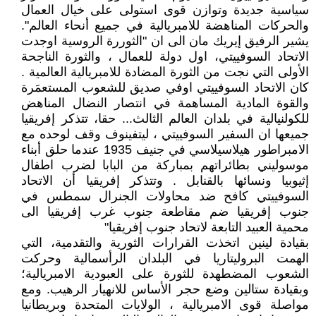
سياسية جديدة وتوازن قوى استولى على خيال العمال
والحركات المناهضة للامبريالية في جميع أنحاء العالم".
يشير الرفيق إيريك مان الى ان "الثوررة الروسية اوجدت
الاتحاد السوفييتي، اول دولة للعمال ، والثورة الناجحة
الأولى التي نجت من الثورة المضادة للامبريالية العالمية .
كان الاتحاد السوفييتي اوفي صديق للشعوب المستعمَرة
والقوة المادية المساهمة في انتصار النضال المناهض
للكولنيالية في بلدان العالم الثالث... حقا، تتذكر إفريقيا
جميعها ان السفير السوفييتي ، ليتفينوف وقف لوحده مع
الامبراطور هيلاسيلاسي في جنيف 1935 عندما حلق أبناء
موسوليني بطائراتهم بمباركة من البابا لضرب اطفال
إثيوبيا ونسائها بالقنابل . وتتذكر إفريقيا أن الاتحاد
السوفييتي كافح ضد محاولات الجنرال سمطس في
جنوب إفريقيا ضم مقاطعة جنوب غرب إفريقيا الى
محمية العبيد التابعة لاتحاد جنوب إفريقيا"
بقيادة لينين اتخذت القرارات الثورية والتقدمية، التي
الهمت البروليتاريا في البلدان الرأسمالية وحركت
الشعوب المضطهدة للثورة على العبودية الامبريالية؛
وبقيادة ستالين وضع حجر الأساس للانهيار الرهيب. ومع
مواصلة قوى الامبريالية ، الولايات المتحدة وبريطانيا