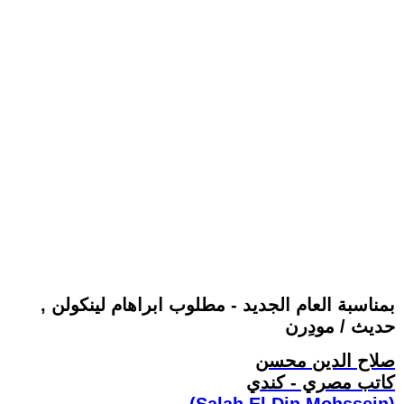
بمناسبة العام الجديد - مطلوب ابراهام لينكولن ,
حديث / مودِرن
صلاح الدين محسن
كاتب مصري - كندي
(Salah El Din Mohssein‏)