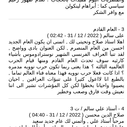
سياسي كما : أبراهام لينكولن
مع وافر الشكر
3 - العام القادم
على سالم ( 2022 / 12 / 31 - 02:42 )
اهلا استاذ صلاح وتحيتى لك , اتمنى ان يكون العام الجديد
احسن من العام المنصرم , لكن العنوان بادى وواضح ,
لقد تنبأ العراف الفرنسى الشهير نوسترادوموس بأشياء
كارثيه سوف تحدث العام القادم ومنها قيام الحرب
العالميه الثالثه ؟ هذا يعنى ربما تكون حرب نوويه مدمره
؟ اذا كانت فعلا حرب نوويه فهذا معناه فناء العالم تماما ,
بالطبع انا لااعول كثيرا على تنبؤات العرافين , احيان
يصيبوا واحيانا يخطؤا لكن كل المؤشرات تشير الى اننا
نعيش وقت فارق وصعب وخطير
4 - أستاذ علي سالم / ت 3
صلاح الدين محسن ( 2022 / 12 / 31 - 04:40 )
مرحباً أستاذ علي , وأتمني لك عام جديد سعيد