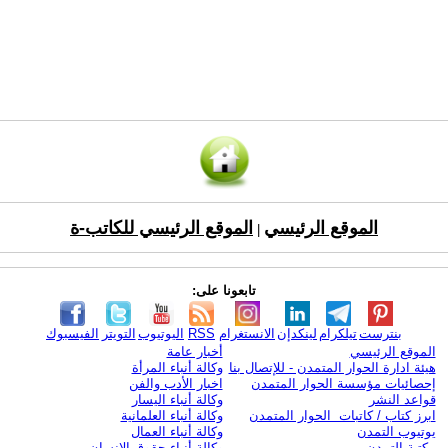
الموقع الرئيسي
الموقع الرئيسي للكاتب-ة
|
تابعونا على:
بنترست
تيلكرام
لينكدإن
الانستغرام
RSS
اليوتيوب
التويتر
الفيسبوك
الموقع الرئيسي
أخبار عامة
هيئة ادارة الحوار المتمدن - للإتصال بنا
وكالة أنباء المرأة
إحصائيات مؤسسة الحوار المتمدن
اخبار الأدب والفن
قواعد النشر
وكالة أنباء اليسار
ابرز كتاب / كاتبات الحوار المتمدن
وكالة أنباء العلمانية
يوتيوب التمدن
وكالة أنباء العمال
مكتبة التمدن
وكالة أنباء حقوق الإنسان