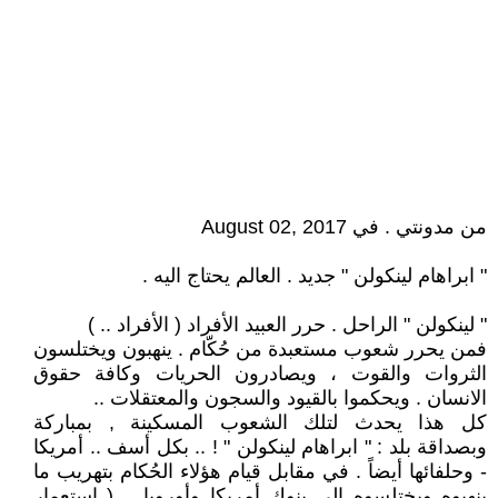
من مدونتي . في August 02, 2017
" ابراهام لينكولن " جديد . العالم يحتاج اليه .
" لينكولن " الراحل . حرر العبيد الأفراد ( الأفراد .. )
فمن يحرر شعوب مستعبدة من حُكّام . ينهبون ويختلسون
الثروات والقوت ، ويصادرون الحريات وكافة حقوق
الانسان . ويحكموا بالقيود والسجون والمعتقلات ..
كل هذا يحدث لتلك الشعوب المسكينة , بمباركة
وبصداقة بلد : " ابراهام لينكولن " ! .. بكل أسف .. أمريكا
- وحلفائها أيضاً . في مقابل قيام هؤلاء الحُكام بتهريب ما
ينهبوه ويختلسوه الي بنوك أمريكا وأوروبا .. ( استعمار