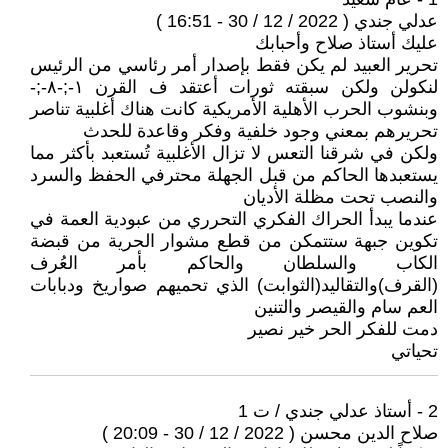
عدلي جندي ( 2022 / 12 / 30 - 16:51 )
عليك أستاذ صلاح وأحبابك
تحرير العبيد لم يكن فقط بإصدار أمر رئاسي من الرئيس
لنكولن ولكن سبقته ثورات أعتقد ف القرن ١-;-٨-;-
وبنشوب الحرب الأهلية الأمريكية كانت هناك أغلبية تناصر
تحريرهم بمعني وجود خلفية وفكر وقاعدة للحدث
ولكن في شرقنا التعس لا تزال الأغلبية تُستعبد بأكثر مما
يستعبدها الحاكم من قبل الجهلة محترفي الحفظ والسرد
والنصب تحت مظلة الأديان
عندما يبدأ الحراك الفكري التحرري من عبودية العمة في
تكوين جبهة ستتمكن من قطع مشوار الحرية من قبضة
الكاب والسلطان والحاكم بأمر العُرف
(القرف)والتقاليد(الثوابت) الذي تحميهم صواريخ ودبابات
العم سام والقيصر والتنين
دمت للفكر الحر خير نصير
تحياتي
2 - أستاذ عدلي جندي / ت 1
صلاح الدين محسن ( 2022 / 12 / 30 - 20:09 )