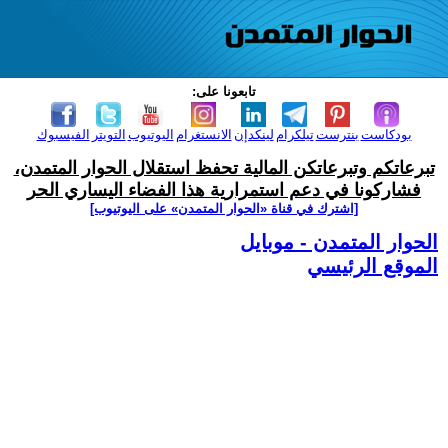
تابعونا على:
بودكاست
بنترست
تيلكرام
لينكدإن
الانستغرام
اليوتيوب
التويتر
الفيسبوك
تبرعاتكم وتبرعاتكن المالية تحفظ استقلال الحوار المتمدن،
فشاركونا في دعم استمرارية هذا الفضاء اليساري الحر
[اشترك في قناة ‫«الحوار المتمدن» على اليوتيوب]
الحوار المتمدن - موبايل
الموقع الرئيسي