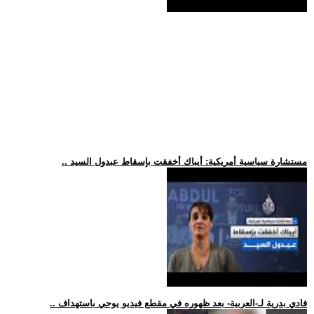
.. مستشارة سياسية أمريكية: أيباك أخفقت بإسقاط عبدول السيد
.. فادي بدرية لـ-العربية- بعد ظهوره في مقطع فيديو يوحي باستهداف