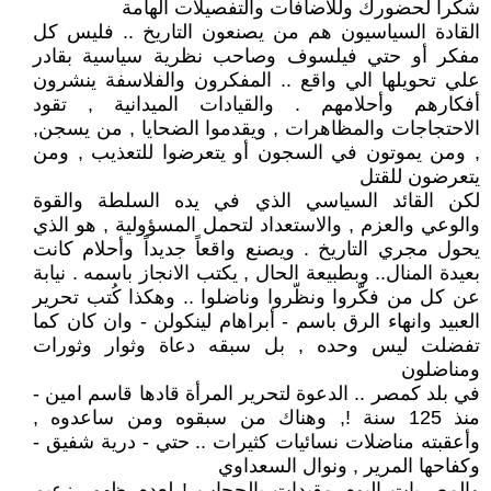
شكراً لحضورك وللاضافات والتفصيلات الهامة
القادة السياسيون هم من يصنعون التاريخ .. فليس كل
مفكر أو حتي فيلسوف وصاحب نظرية سياسية بقادر
علي تحويلها الي واقع .. المفكرون والفلاسفة ينشرون
أفكارهم وأحلامهم . والقيادات الميدانية , تقود
الاحتجاجات والمظاهرات , ويقدموا الضحايا , من يسجن,
, ومن يموتون في السجون أو يتعرضوا للتعذيب , ومن
يتعرضون للقتل
لكن القائد السياسي الذي في يده السلطة والقوة
والوعي والعزم , والاستعداد لتحمل المسؤولية , هو الذي
يحول مجري التاريخ . ويصنع واقعاً جديداً وأحلام كانت
بعيدة المنال.. وبطبيعة الحال , يكتب الانجاز باسمه . نيابة
عن كل من فكّروا ونظّروا وناضلوا .. وهكذا كُتب تحرير
العبيد وانهاء الرق باسم - أبراهام لينكولن - وان كان كما
تفضلت ليس وحده , بل سبقه دعاة وثوار وثورات
ومناضلون
في بلد كمصر .. الدعوة لتحرير المرأة قادها قاسم امين -
منذ 125 سنة !, وهناك من سبقوه ومن ساعدوه ,
وأعقبته مناضلات نسائيات كثيرات .. حتي - درية شفيق -
وكفاحها المرير , ونوال السعداوي
والمصريات اليوم مقيدات بالحجاب ! لعدم ظهور زعيم