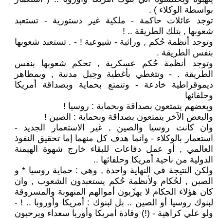
بواسطة الوكلاء ) .
توجد عائلات حاكمة - ملكية غير دستورية - تستعبد
شعوبها , بتلك الطريقة .. !
وتوجد أنظمة حُكم , وراثية - شيوعية ! - . تستعبد شعوبها
بنفس الطريقة .
وتوجد أنظمة حُكم عسكرية , تحكم شعوبها بنفس
الطريقة . - وتتغطي بأغطية وحِيل مدنية , وبمظاهر
ديموقراطية خادعة - وتتمتع بحماية وبصداقة أمريكا
وحلفائها
وبعضهم يتمتعون بصداقة وبحماية : روسيا !
والبعض الآخر يتمتعون بصداقة وبحماية : الصين !
وان كانت روسيا والصين , غير الاستعمار الجديد -
استعمار بالوكلاء - وانما هدف كل منهما إما تحقيق النفوذ
العالمي , أو عمل دفاعات للبقاء خارج شهوة الهيمنة
الدولية من ناحية أمريكا وحلفائها ..
ولكن النتيجة في النهاية واحدة , وهي : حماية روسيا * و
الصين , لحُكام ولأنظمة حُكم يستعبدون الشعوب , وان
كان هؤلاء الحكام لا يهرِّبون أموالهم المنهوبة والمسروقة
لبنوك روسيا أو الصين .. بل لبنوك : أمريكا وأوروبا .. ! -
ولو علي كراهية - (!) وقادة أمريكا وأوربا سعداء ويرحبون