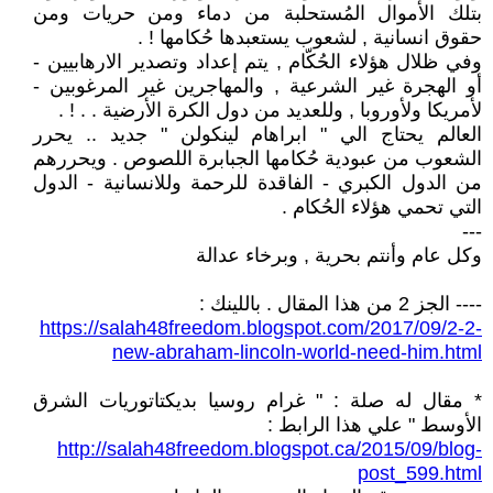
بتلك الأموال المُستحلبة من دماء ومن حريات ومن
حقوق انسانية , لشعوب يستعبدها حُكامها ! .
وفي ظلال هؤلاء الحُكّام , يتم إعداد وتصدير الارهابيين -
أو الهجرة غير الشرعية , والمهاجرين غير المرغوبين -
لأمريكا ولأوروبا , وللعديد من دول الكرة الأرضية . . ! .
العالم يحتاج الي " ابراهام لينكولن " جديد .. يحرر
الشعوب من عبودية حُكامها الجبابرة اللصوص . ويحررهم
من الدول الكبري - الفاقدة للرحمة وللانسانية - الدول
التي تحمي هؤلاء الحُكام .
---
وكل عام وأنتم بحرية , وبرخاء عدالة
---- الجز 2 من هذا المقال . باللينك :
https://salah48freedom.blogspot.com/2017/09/2-2-
new-abraham-lincoln-world-need-him.html
* مقال له صلة : " غرام روسيا بديكتاتوريات الشرق
الأوسط " علي هذا الرابط :
http://salah48freedom.blogspot.ca/2015/09/blog-
post_599.html