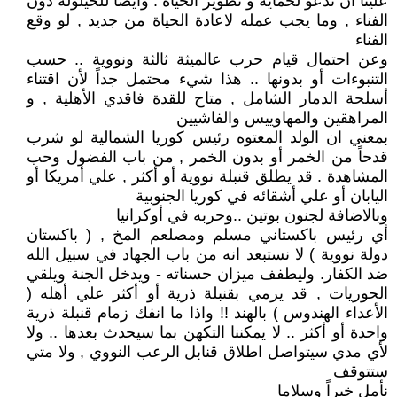
علينا أن ندعو لحماية و تطوير الحياة . وأيضاً للحيلولة دون
الفناء , وما يجب عمله لاعادة الحياة من جديد , لو وقع
الفناء
وعن احتمال قيام حرب عالميثة ثالثة ونووية .. حسب
التنبوءات أو بدونها .. هذا شيء محتمل جداً لأن اقتناء
أسلحة الدمار الشامل , متاح للقدة فاقدي الأهلية , و
المراهقين والمهاوييس والفاشيين
بمعني ان الولد المعتوه رئيس كوريا الشمالية لو شرب
قدحاً من الخمر أو بدون الخمر , من باب الفضول وحب
المشاهدة . قد يطلق قنبلة نووية أو أكثر , علي أمريكا أو
اليابان أو علي أشقائه في كوريا الجنوبية
وبالاضافة لجنون بوتين ..وحربه في أوكرانيا
أي رئيس باكستاني مسلم ومصلعم المخ , ( باكستان
دولة نووية ) لا نستبعد انه من باب الجهاد في سبيل الله
ضد الكفار. وليطفف ميزان حسناته - ويدخل الجنة ويلقي
الحوريات , قد يرمي بقنبلة ذرية أو أكثر علي أهله (
الأعداء الهندوس ) بالهند !! واذا ما انفك زمام قنبلة ذرية
واحدة أو أكثر .. لا يمكننا التكهن بما سيحدث بعدها .. ولا
لأي مدي سيتواصل اطلاق قنابل الرعب النووي , ولا متي
ستتوقف
نأمل خيراً وسلاما