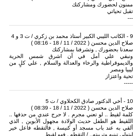
ممنون لحضورك ومشاركتك
تقبل تحياتي
---
9 - الكاتب الليبي الكبير أستاذ محمد بن زكري / ت 3 و 4
صلاح الدين محسن ( 2022 / 11 / 18 - 08:16 )
سعدنا بحضورك , وتشرفنا بمشاركتك
ونبقي علي أمل في أن اشرق شمس الحرية
والديموقراطية والرخاء والعدالة والسلام , علي كلٍ من
ليبيا ومصر
تحية واعتزاز
-----
10 - أخي الدكتور صادق الكحلاوي / ت 5
صلاح الدين محسن ( 2022 / 11 / 18 - 08:39 )
كلمة لقيط .. لو تعني مجرم . لا حرج عندي من حذفها ..
اللقيط هو الطفل حديث الولادة مجهول الأبوين , الذي
ألقي به عند باب مسجد أو كنيسة , فالتقطه فاعل خير
ليتولي تبنيه وتربيته.. / التقطه , فهو لقيط