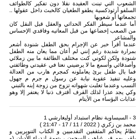
الشعوب التي تبنت العقيدة نقلا دون تفكير كالطوائف
السلفو أرثوذكسية يطفو الطغيان كالخبث داخل عقولها ..
تجمعاتها أو شعوبها
أما عندما سيطر الفكر الحداثي والعقل قبل النقل كان
من الصعب إخضاعها من قبل المعاتيه وفاقدي الإحساس
والمشاعر
عندما أقرأ خبر عن الإجرام بحق الطفل شنودة أشعر
بمرارة شديدة رغم إنني لم أعان مما يعان منه الطفل
شنودة ولكن لكوني كنت مختلف الطائفة ما بين زملائي
وأصدقائي وأسمع ما لا يرضيني نعتا في عقيدتي وطائفتي
فما بال طفل برئ يعاملونه كمجرم هارب من العدالة
وعليه تنفيذ عقوبة نيابة عن رسول م جرم م جهول
النسب وعندما تغلبت شهواته تزوج من زوجة إبنه بالتبني
وكي يجد عذرا لذلك القرف أقترف ذنبا لا يغتفر إلا وهو
عذابات البؤساء من الأيتام
3 - السيساوية نظام استبداد أوليغارشي 1
محمد بن زكري ( 2022 / 11 / 17 - 21:47 )
نظامٌ يحاكم المثقفين التقدميين و الكتاب التنويريين و
يلقي بهم في غياهب السجون ، بتهمة ازدراء الأديان (و