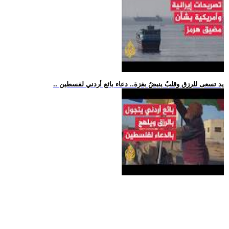
.. يد تسعى للرزق وقلبٌ ينبضُ بغزة.. دعاء بائع أردني لفسطين