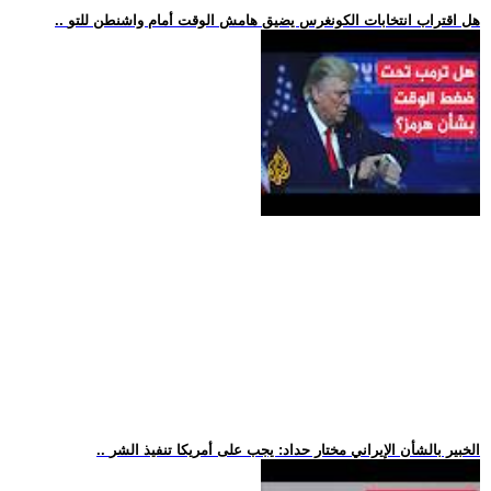
.. هل اقتراب انتخابات الكونغرس يضيق هامش الوقت أمام واشنطن للتو
.. الخبير بالشأن الإيراني مختار حداد: يجب على أمريكا تنفيذ الشر