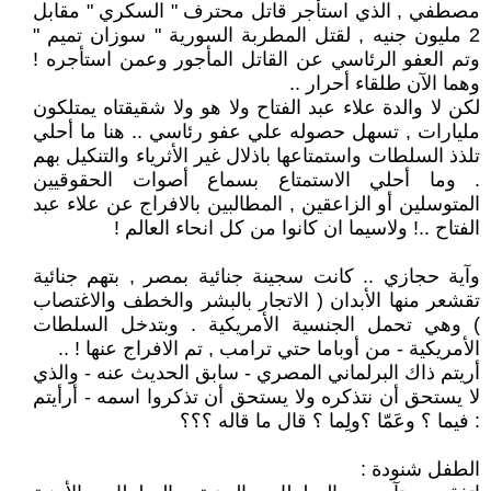
مصطفي , الذي استأجر قاتل محترف " السكري " مقابل
2 مليون جنيه , لقتل المطربة السورية " سوزان تميم "
وتم العفو الرئاسي عن القاتل المأجور وعمن استأجره !
وهما الآن طلقاء أحرار ..
لكن لا والدة علاء عبد الفتاح ولا هو ولا شقيقتاه يمتلكون
مليارات , تسهل حصوله علي عفو رئاسي .. هنا ما أحلي
تلذذ السلطات واستمتاعها باذلال غير الأثرياء والتنكيل بهم
. وما أحلي الاستمتاع بسماع أصوات الحقوقيين
المتوسلين أو الزاعقين , المطالبين بالافراج عن علاء عبد
الفتاح ..! ولاسيما ان كانوا من كل انحاء العالم !
وآية حجازي .. كانت سجينة جنائية بمصر , بتهم جنائية
تقشعر منها الأبدان ( الاتجار بالبشر والخطف والاغتصاب
) وهي تحمل الجنسية الأمريكية . وبتدخل السلطات
الأمريكية - من أوباما حتي ترامب , تم الافراج عنها ! ..
أريتم ذاك البرلماني المصري - سابق الحديث عنه - والذي
لا يستحق أن نتذكره ولا يستحق أن تذكروا اسمه - أرأيتم
: فيما ؟ وعَمّا ؟ولِما ؟ قال ما قاله ؟؟؟
الطفل شنودة :