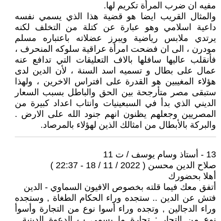
مفيه ان ضرب المرأة تكريم لها.
والمثال القريب ايضا هو قضية هذا الذي يسمي نفسه
داعية اسلامي وهو عبارة عن كتلة من التخلف لكنه
يرتدي ملابس رياضية ويبرز عضلاته باعتباره مسلم
مودرن ، الى ان فضحت امرأة عراقية سلوكه المنحرف ،
فأنقلب عاليها سافلها بالاف التعليقات التي تدافع عنه
عمال على بطال و تسميه اسد السنة ، لأن الدين لدى
هؤلاء المغيبين هو القدرة على افتراس الاخرين ، ولهذا
ستبقى مصر متأرجحة بين الحق والباطل بسبب السعار
الديني الذي بدأ في السبعينيات وانتاب اعداد كبيرة من
المصريين وجعلهم يظنون انهم جنود الله على الارض .
والبركة بالأبطال من امثالك الذين لهؤلاء بالمرصاد.
13 - أستاذ وسام يوسف / ت 11
صلاح الدين محسن ( 2022 / 11 / 18 - 22:37 )
أهلا بحضورك
أتفق معك فيما قلته بخصوص الافيون السماوي - الدين
فتش عن الدين .. ستجده وراء الحكام الطغاة , وستجده
وراء الدجالين , وتجده وراء أسوا نوع من التجارة وأسوأ
نوع من التجار : تجارة ما يسمي ب الدعوة الدينية ,