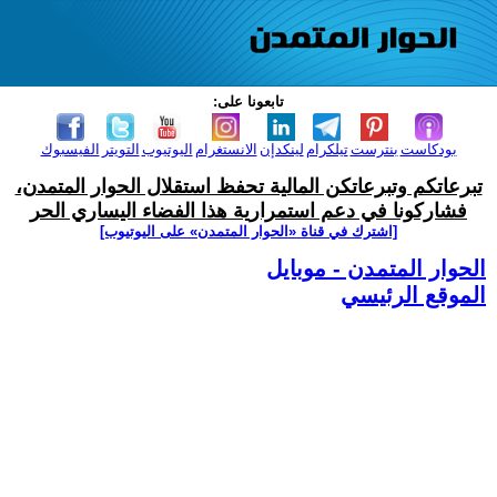
تابعونا على:
بودكاست
بنترست
تيلكرام
لينكدإن
الانستغرام
اليوتيوب
التويتر
الفيسبوك
تبرعاتكم وتبرعاتكن المالية تحفظ استقلال الحوار المتمدن،
فشاركونا في دعم استمرارية هذا الفضاء اليساري الحر
[اشترك في قناة ‫«الحوار المتمدن» على اليوتيوب]
الحوار المتمدن - موبايل
الموقع الرئيسي