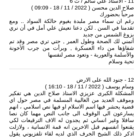
11 - الاستاذ علي سالم / ت 6
صلاح الدين محسن ( 2022 / 11 / 18 - 09:09 )
مرحباً بحضورك
رغم ان سماء مصر ملبدة بغيوم حالكة السواد .. ومع
تقدمنا في السن . لكن دعنا نعيش علي أمل في أن نري
بزوغ الشمس من جديد
أتمني لك الصحة وطول العمر , حتي تري مصر وقد تم
شفاؤها من داء العسكرة , وبرأت من جرب الأخونة
والأسلمة والعوربة - وتعود مصر لنفسها
تحية وسلام
12 - جنود الله على الارض
وسام يوسف ( 2022 / 11 / 18 - 16:10 )
المشكلة الكبرى عزيزي الاستاذ صلاح الدين هي تفكير
وموقف العديد من الغالبية المسلمة في مصر حول اي
قضية يحشر فيها اسم الاسلام او فيها نص اسلامي ، انهم
يسارعون الى الوقوف الى جانب النص مهما كان نصا
سافلا وغير انساني ثم يجدون له الاف الترقيعات لكي
يقنعوا انفسهم قبل الاخرين انه قمة الانسانية ، ولازلت
اذكر ذلك الشيخ الخرف الذي لديه لقاء تلفزيوني يقول