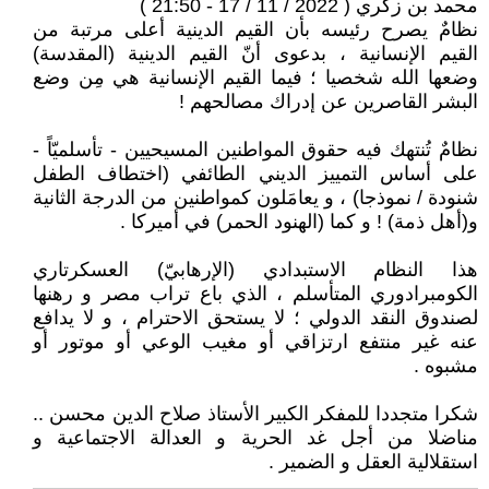
محمد بن زكري ( 2022 / 11 / 17 - 21:50 )
نظامٌ يصرح رئيسه بأن القيم الدينية أعلى مرتبة من
القيم الإنسانية ، بدعوى أنّ القيم الدينية (المقدسة)
وضعها الله شخصيا ؛ فيما القيم الإنسانية هي مِن وضع
البشر القاصرين عن إدراك مصالحهم !
نظامٌ تُنتهك فيه حقوق المواطنين المسيحيين - تأسلميّاً -
على أساس التمييز الديني الطائفي (اختطاف الطفل
شنودة / نموذجا) ، و يعامَلون كمواطنين من الدرجة الثانية
و(أهل ذمة) ! و كما (الهنود الحمر) في أميركا .
هذا النظام الاستبدادي (الإرهابيّ) العسكرتاري
الكومبرادوري المتأسلم ، الذي باع تراب مصر و رهنها
لصندوق النقد الدولي ؛ لا يستحق الاحترام ، و لا يدافع
عنه غير منتفع ارتزاقي أو مغيب الوعي أو موتور أو
مشبوه .
شكرا متجددا للمفكر الكبير الأستاذ صلاح الدين محسن ..
مناضلا من أجل غد الحرية و العدالة الاجتماعية و
استقلالية العقل و الضمير .