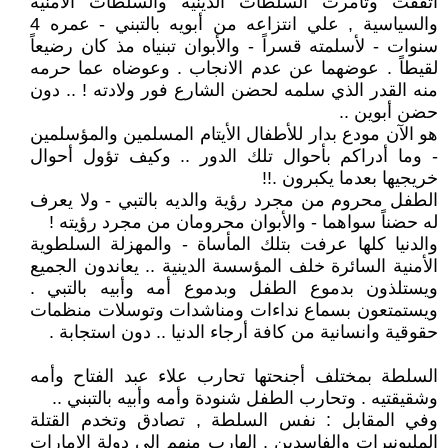
اتفقت وتآمرت السلطات الدينية والسلطات الأمنية
والسياسية , علي انتزاعه من أبويه بالتبني - عمره 4
سنوات - لأسلمته قسراً - والأبوان تبنياه مذ كان رضيعاً
لقيطاً . عوضهما عن عدم الانجاب . وعوضاه عما حرمه
منه القدر الذي سلمه لحضن الشارع فور ولادته ! .. دون
حضن أبوين ..
هو الآن مودع بدار للأطفال الأيتام المسلمين والمؤسلمين
- وما أدراكم بأحوال تلك الدور .. وكيف تؤول أحوال
خريجيها بعدما يكبرون .!!
الطفل محروم من مجرد رؤية والديه بالتبي - ولا يعرف
له حضناً سواهما - والأبوان محرومان من مجرد رؤيته !
والدنيا كلها عرفت بتلك المأساة - والمهزلة السلطوية
الأمنية السائرة خلف المؤسسة الدينية .. يعاندون الجميع
ويستلذون بدموع الطفل وبدموع أمه وأبيه بالتبي .
ويستمتعون بسماع نداءات ومناشدات وتوسلات منظمات
حقوقية وانسانية من كافة أرجاء الدنيا .. دون استجابة .
السلطة بمختلف أجنحتها تحارب علاء عبد الفتاح وأمه
وشقيقتيه . وتحارب الطفل شنودة وأمه وأبيه بالتبني ..
وفي المقابل : نفس السلطة , تصادق وتخدم القتلة
المليونيرات والفاسدين , الهارب منهم الي دولة الامارات