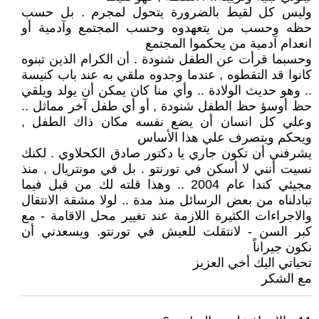
وليس كل لقيط بالضرورة يتحول لمجرم . بل حسب
حظه وحسب من يتعهدوه وحسب المجتمع وآدمية أو
انعدام آدمية من يحكموا المجتمع
وحسبما قرأت عن الطفل شنودة . أن الكرام الذين تبنوه
كانوا قد التقطوه , عندما وجدوه ملقي به عند باب كنيسة
.. وهو حديث الولادة .. وأي منا كان يمكن أن يولد ويلقي
حظ أوسؤ حظ الطفل شنودة , أو أي طفل آخر مماثل ..
وعلي كل انسان أن يضع نفسه مكان ذاك الطفل ,
ويحكم ويتصرف علي هذا الأساس
يشرفني أن تكون جاري يا دكتور صادق الكحلاوي . لكنك
نسيت أنني لا أسكن في تورنتو . بل في مونتريال , منذ
مجيئي كندا عام 2004 .. وهذا قلته لك من قبل فيما
تبادلناه من بعض الرسائل منذ مدة .. لولا مشقة الانتقال
والاجراءات الكثيرة اللازمة عند تغيير محل الاقامة - مع
كبر السن - لانتقلت للعيش في تورنتو. ويسعدني أن
نكون جيراناً
تحياتي اليك أخي العزيز
مع الشكر