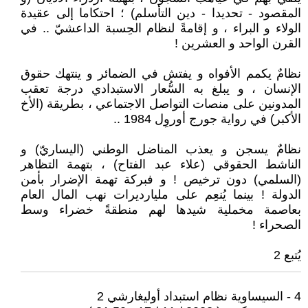
المقصود - تحديدا - دين التأسلم) ؛ احتكاما إلى عقيدة
الولاء و البراء ، و إقامةً لنظام الحِسبة الداعشيّ .. في
القرن الواحد و العشرين !
نظامٌ يكمم الأفواه و يفتش في الضمائر و ينتهك حقوق
الإنسان ، و يبلغ به السُّعار الاستبدادي درجة تعقب
المدونين على منصات التواصل الاجتماعي ، بطريقة (الأخ
الأكبر) في رواية جورج أوروِل 1984 ..
نظامٌ يسجن و يعذب المناضل الوطني (اليساريّ) و
الناشط الحقوقي (علاء عبد الفتاح) ، بتهمة التظاهر
(السلمي) دون ترخيص ! و فبركة تهمة الإضرار بأمن
الدولة ! بينما يُنعِم على مليارديرات نهب المال العام
بعاصمة مخملية شيدها لهم منطقةً خضراء وسط
الصحراء !
يُتبع 2
4 - السيساوية نظام استبداد أوليغارشي 2