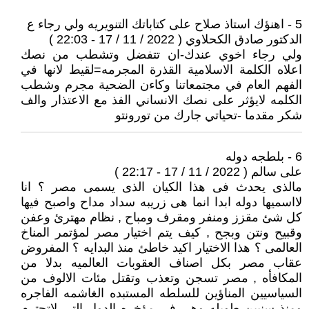
5 - اهنؤك استاذ صلاح على كتاباتك التنويريه ولي رجاء ع
الدكتور صادق الكحلاوي ( 2022 / 11 / 17 - 22:03 )
ولي رجاء اخوي عندك-ان تتفضل وتشطب من نصك
اعلاه الكلمة الاسلامية القذرة المجرمه=لقيط لانها في
الفهم العام في مجتمعاتنا وكاءن الضحية مجرم وشطب
الكلمه لايؤثر على نصك الانساني الفذ مع الاعتذار والف
شكر مقدما -تحياتي جارك من تورونتو
6 - بلطجه دوله
على سالم ( 2022 / 11 / 17 - 22:17 )
مالذى يحدث فى هذا الكيان الذى يسمى مصر ؟ انا
لااسميها دوله ابدا انما هى زريبه سداد مداح واصبح فيها
كل شئ مقزز ومنفر ومقرف ومباح , نظام مهترئ وعفن
وقبيح ونتن وبجح , كيف يتم اختيار مصر لمؤتمر المناخ
العالمى ؟ هذا الاختيار اكيد خاطئ منذ البدايه ؟ المفروض
عقاب مصر بكل اصناف العقوبات العالميه بدلا من
المكافأه , مصر تسجن وتعذب وتقتل مئات الالوف من
السياسيين المناؤين للسلطه المستبده الغاشمه الفاجره
ومنذ سنيين طويله وهى فى مؤخره الدول التى لاتحترم