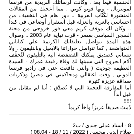
الجنسية فيما بعد . وكانت لرسائلك البريدية من فرنسا
لمونتريال - وبها فوتو كوبي , مما أعجبك من المقالات
المنشورة لكُتّاب العربية .. دور هام في التخفيف من
احساسي بالغربة والعزلة قبل استقرار أوضاعي في كندا
.. وكان لك موقف كريم معي فور خروجي من محنة
السجن السياسي بمصر - قرب نهاية عام 2003 .. وطوال
هذه المدة تتواصل تعليقاتك الكريمة علي كتاباتي
المتواضعة , كما تتواصل حواراتنا بالايميل وبالتليفون . ولا
تنساني كصديق يمكنك الفضفضة اليه بالتليفون لتُخفِّف
آلام الجروح التي سببتها لك وفاة رفيقة عمرك - السيدة
العظيمة جوديت ( والتي دافعت عني في راديو فرنسا
الدولي , وقت اعتقالي ومحاكمتي في مصر) وذكريات
صداقة عزيزة كثيرة
أما المفارقة العجيبة التي لا تُصدَّق : أننا لم نتقابل من
قبل أبداً
!!!!!
دُمتَ صديقاً عزيزاً وأخاً كريماً
8 - أستاذ عدلي جندي / ت2
صلاح الدين محسن ( 2022 / 11 / 18 - 08:04 )