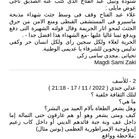
شنودة ونبيل عبد الفتاح الذى كتب عنه الصديق ناجى
عوض مايلى :
علاء عبد الفتاح وقف فى وسط جثث شهداء مذبحة
ماسبيرو فى المستشفى القبطى ومنع الامن من حرق
الجثث لمحو اثار الجريمة وقال قولته الشهيرة التى دفع
ويدفع ثمنا غاليا عليها -مع الشهداء هذا افضل جدا - .
الحرية لعلاء ولكل سجين راى ولكل انسان حر وكفى
تدليس وتخوين للشرفاء يا عديمى الوطنية.
تحياتى .مجدى سامى زكى
Magdi Sami Zaki
2 - للأسف
عدلي جندي ( 2022 / 11 / 17 - 21:18 )
لتلك الثقافة خلفية ؟
ما هي؟
وهل يشعر الطغاة بآلام العبيد من البشر؟
كيف ومتى يشعر وهو أو هم غارقون حتى الثمالة إما
داخل عف ونة جبة قائدهم الديني أو داخل كاب زعيم
إيدولوجية الإمبراطورية العظمى (بوتين مثال)
:ملاحظة وواقع