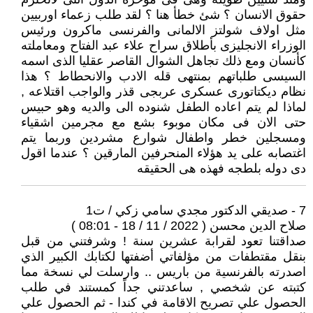
حقوق الانسان ؟ شئ خطأ هنا ؟ لقد طلب زعماء اوربيين
مثل اولاف شولتز الالمانى والفرنسى ماكرون ورئيس
الوزراء الانجليزى بأطلاق سراح علاء عبد الفتاح ومعاملته
كأنسان ومع ذلك تجاهل الشوال القاصر عقليا الذى اسمه
السيسى طلباتهم بمنتهى قله الادب والانحطاط ؟ هذا
نظام ديكتاتورى عسكرى عربجى قذر والواجب اقتلاعه ,
لماذا لم يتم اعاده الطفل شنوده الى والديه وهو حبيس
حتى الان فى مكان موبوء بشع مع مجرمين اشقياء
ومسجلين خطر واطفال شوارع مشردين وربما يتم
اغتصابه على يد هؤلاء المنحرفين المارقين ؟ عندما اقول
دى دوله بلطجه فهذه هى الحقيقه
7 - صديقي الدكتور مجدي سامي زكي / ت1
صلاح الدين محسن ( 2022 / 11 / 18 - 08:01 )
صداقتنا تعود لقرابة عشرين سنة ! وشرفتني من قبل
بنقل مقتطفات من مؤلفاتي أضفتها لكتابك الكبير الذي
اصدرته بالفرنسية من باريس .. وارسلت لي نسخة مما
كتبته عن شخصي , ساعدتني جداً كمستند في طلب
الحصول علي تصريح الاقامة في كندا - ثم الحصول علي