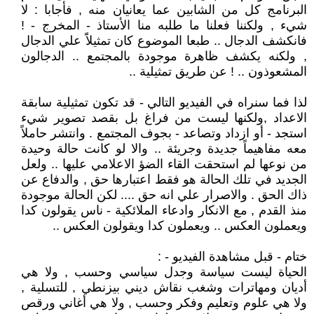
البرنامج كل من الشابين عما يعانيان منه , فأجابا : لا
شيء , ولكننا فعلنا ما طلبه منا الأستاذ - المخرج - !
فانكشف الدجال .. طبعا الموضوع كان تمثيلاًَ علي الدجال
, ولكنه يكشف ظاهرة موجودة بالمجتمع .. الدجالون
المشعوذون .. ! عن طريق تمثيلية ..
لذا فما سنراه في الفيديو التالي - قد تكون تمثيلية سابقة
الاعداد ,ولكنها ليست من فراغ بل بقصد تصوير شيء
استجد - أو ازداد وتصاعد - بجوف المجتمع . وانتشر حاملاً
معه مفاهيماً جديدة وجريئة .. والا لو كانت حالة وحيدة
من نوعها لم استحقت القاء الضؤ الاعلامي عليها .. ولعل
الجديد في تلك الحالة هو فقط اعتبارها حق , والدفاع عن
ذاك الحق . والاصرار علي انه حق .... لكن الحالة موجودة
منذ القدم , مع الانكار وادعاء الملائكية - ناس يقولون كدا
ويعملون العكس .. ويعملون كدا ويقولون العكس ..
ختام - قبل مشاهدة الفيديو - :
الحياة ليست سياسة وجدل سياسي وحسب , ولا هي
أديان ومهاترات وشغب نقاش ديني بيزنطي , للتسلية ,
ولا هي علوم وتعليم وفكر وحسب , ولا هي أغاني ورقص