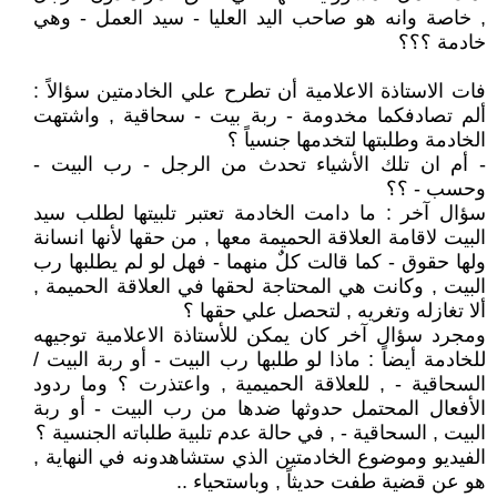
, خاصة وانه هو صاحب اليد العليا - سيد العمل - وهي
خادمة ؟؟؟
فات الاستاذة الاعلامية أن تطرح علي الخادمتين سؤالاً :
ألم تصادفكما مخدومة - ربة بيت - سحاقية , واشتهت
الخادمة وطلبتها لتخدمها جنسياً ؟
- أم ان تلك الأشياء تحدث من الرجل - رب البيت -
وحسب - ؟؟
سؤال آخر : ما دامت الخادمة تعتبر تلبيتها لطلب سيد
البيت لاقامة العلاقة الحميمة معها , من حقها لأنها انسانة
ولها حقوق - كما قالت كلٌ منهما - فهل لو لم يطلبها رب
البيت , وكانت هي المحتاجة لحقها في العلاقة الحميمة ,
ألا تغازله وتغريه , لتحصل علي حقها ؟
ومجرد سؤال آخر كان يمكن للأستاذة الاعلامية توجيهه
للخادمة أيضاً : ماذا لو طلبها رب البيت - أو ربة البيت /
السحاقية - , للعلاقة الحميمية , واعتذرت ؟ وما ردود
الأفعال المحتمل حدوثها ضدها من رب البيت - أو ربة
البيت , السحاقية - , في حالة عدم تلبية طلباته الجنسية ؟
الفيديو وموضوع الخادمتين الذي ستشاهدونه في النهاية ,
هو عن قضية طفت حديثاً , وباستحياء ..