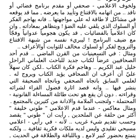
ولخوف الاعلامي - صحفي أو مقدم برنامج فضائي أو
ناقد .. من اتهامه بالاقتناع وتأييد ما يعرضه , مما قد يوقعه
في مشاكل لا طاقة له علي مواجهتها .. فانه يهاجم الفكر
أو السلوك الذي يلقي عليه الضؤ ! ويتظاهر بمعاداته , وان
كان اعلامياً بالفضائيات , قد يكون هجومياً عدوانياً وفجّاً
مع ضيف البرنامج ! ليبريء نفسه من شبهة الاقتناع
والترويج لفكر أو لسلوك مخالف للثوابت أوالأعراف ..
ومثال : في التسعينيات من القرن الماضي .. قدم أحد
الصحافيين عرضاً لكتاب جديد للباحث العلماني الراحل
خليل عبد الكريم .. وهاجم فكرة الكتاب ..لكن كان سهلاً
عليّ أن أعرف ان الصحافي يؤيد الكتاب ويروج له .
لعلمي السابق باتجاه الصحفي وباتجاه الصحيفة التي
ينشر فيها .. وانه قصد اثارة فضول القراء لشرائه
وقراءته . دون أن يقع هو تحت طائلة المساءلة القانونية -
المحتملة - ولتجنب الملامة والادانة من كثيرين بالمجتمع .
ومثال معاكس - عندما قدم الاعلامي " طوني خليفة "
أكثر من حلقة عن الملحدين , رأيت ان " طوني " يقصد
وحسب تقديم شيء غريب .. لأنه - في رأيي - اعلامي
مسيحي تقليدي وليس لديه ملكات فكرية ثقافية .. ولكنه
يتمتع بحضور كبير لامع , وباللباقة والطلاقة في الحديث ,