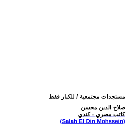
مستجدات مجتمعية / للكبار فقط
صلاح الدين محسن
كاتب مصري - كندي
(Salah El Din Mohssein‏)