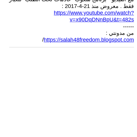
فقط . معروض منذ 21-4-2017 :
https://www.youtube.com/watch?
v=x90DqDNnBpU&t=482s
------
من مدونتي :
/
https://salah48freedom.blogspot.com