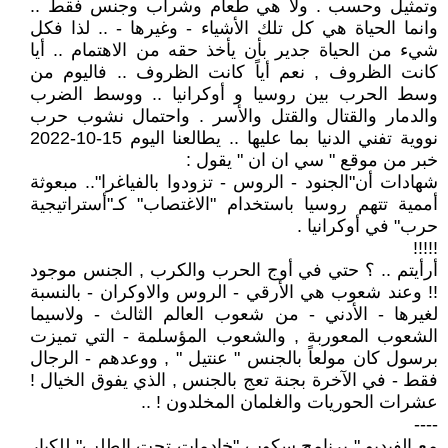
وتمثيل وحسب . ولا هي طعام وشراب وجنس فقط ..
وانما الحياة هي كل تلك الأشياء - وغيرها - .. لذا فكل
شيء من الحياة جدير بأن يأخذ حقه من الاهتمام .. أيا
كانت الظروف , نعم أياً كانت الظروف .. فاليوم من
وسط الحرب بين روسيا و أوكرانيا .. ووسط الضرب
والدمار والقتال والقتل والأسر . واحتمال نشوب حرب
نووية تفني الدنيا بما عليها .. يطالعنا اليوم 15-10-2022
خبر من موقع " سي ان ان " يقول :
شهادات أن"الجنود - الروس - تزودوا بالفياغرا".. مبعوثة
أممية تتهم روسيا باستخدام "الاغتصاب" كـ"أستراتيجية
حرب" في أوكرانيا .
!!!!!
أرأيتم .. ؟ حتي في أوج الحرب والكرب , الجنس موجود
!! وعند شعوب هي الأرقي - الروس والاوكران - بالنسبة
لغيرها - الأدني - من شعوب العالم الثالث - ولاسيما
الشعوب المعوربة , والشعوب المؤسلمة - التي تميزت
برسول كان مولعاً بالجنس " عنتيل " , ووعدهم - الرجال
فقط - في الآخرة بجنة تعج بالجنس , الذي يفوق الخيال !
عشرات الحوريات والغلمان المخلدون ! ..
----
مع الفيديو " برنامج سكوب "خادمات تحت الطلب" للكبار