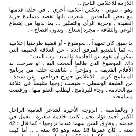
اللازمة للاعلامي الناجح ..
وهو - طوني - بعكس اعلامية أخري ,, في حلقة قدمتها
مع بعض الملحدين , شعرت بانها تقصد مساندة حرية
العقيدة , وحرية الرأي والتفكير ... بما لديها من إشعاع
الوعي والثقافة - مجرد إشعاع , وبدون افصاح - .
ما سبق كان تمهيداً .. لموضوع - أو قضية طرحتها إعلامية
..- كما بالفيديو المرفق أدناه - عن العلاقة الحميمة التي
يمكن أن تقوم بين الخادمة والسيد " رب البيت "..
ذاك الموضوع الذي طالما ألمحت اليه , او صرحت به
الأفلام القديمة .. ومؤخراً .. شاهدت حلقة من برنامج
المسامح كريم . للاعلامي جورج قرداحي , عن سيدة -
من الطبقة الوسطي - ضبطت زوجها متلبساً في علاقة
مع الخادمة . وجاء للبرنامج , ليطلب العقو منها . ورفضت
مسامحته ..
( وبالمناسبة : الزوجة الأخيرة لشاعر العامية الراحل
الكبير أحمد فؤاد نجم , كانت خادمة صغيرة , تعمل في
خدمته , وفارِق السن بينهما عندما تزوجها - كما قال : 42
سنة .. كان عمرها 18 سنة وهو 60 سنة .. .. أما كيف