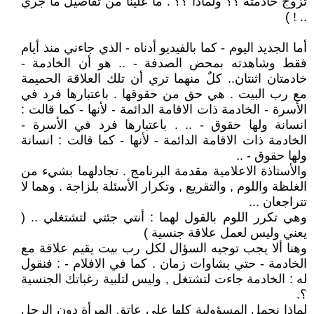
تزوج خادمته ؟؟ ولماذا ؟؟ : ما علينا من تفاصيل ما جري
.. ! )
أما الجديد اليوم - كما بالفيديو أدناه - الذي جاءني منذ أيام
فقط وشاهدته بمحض الصدفة - .. هو أن الخادمة -
خادمتان اثنتان.. كلٌ منهما تري أن تلك العلاقة الحميمة
مع رب البيت . هي حق من حقوقها . باعتبارها فرد في
الأسرة - الخادمة ذات الاقامة الدائمة - لأنها - كما قالت :
انسانة ولها حقوق - .. . باعتبارها فرد في الأسرة -
الخادمة ذات الاقامة الدائمة - لأنها - كما قالت : انسانة
ولها حقوق - ..
والأستاذة الاعلامية مقدمة البرنامج . تجادلهما بشيء من
الغلظة واللوم , والتقريع , وتكرار الأسئلة بلزاجة . وهما لا
تتراجعان ...
وهي تكرر اللوم بالقول لهما : أنتي جئتي لتشتغلي .. (
يعني وليس لعمل علاقة جنسية )
وهنا ألا يجب توجيه السؤال لكل رب بيت يقيم علاقة مع
الخادمة - حتي بشاوات زمان . كما في الافلام - : فنقول
له : الخادمة جاءت لتشتغل , وليس لتلبية رغباتك الجنسية
؟.
لماذا نحمل المسؤولية كلها علي عاتق المرأة دون الرجل