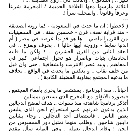
سير .. ( السائق ) , والثالث كان : زوج الصديقة ... !
الثلاثة مارسوا معها العلاقة الحميمة / المحرمة شرعاً
وعرفاً وقانوناً , والمحللة سراً !.
---
( لاحظوا : ان ما حدث في السعودية - كما روته الصديقة
- منذ قرابة نصف قرن - خمسين سنة , في السبعينيات
من القرن الماضي .. ها هو قد بدأ عرضه في مصر ( أم
الدنيا سابقاً - وزوجة أبيها حالياً ) , بخوف وبفزع .. في
العقد الثاني من القرن العشرين .. ! ولكن ما قالته
الخادمتان بثبات وباصرار هو تحول اجتماعي كبير في
المفاهيم , وليد عصر الانترنت والشفافية , حتي وان قيل
من خلف نقاب .. و يعكس ما يحدث في الواقع , بخلاف
ما يدعيه المجتمع ببغاوية الفضيلة الكاذبة ) .
أحياناً .. معد البرنامج , يستشعر ما يجري بأمعاء المجتمع ,
فيصوره بالاتفاق مع المخرج الذي يستعين بممثلين ..
أتذكر برنامجاً شاهدته منذ سنوات .. هدف لفضح الدجالين
الذين يدعون قدرتهم علي استخراج الجن الذي يتلبس
بعض الناس . فاستضاف أحد الدجالين , وجاء بشابين
ذابلين شاحبين , وطلب منهما تمثيل دور الممسوس من
الجن ! وقام الدجال بعمله , وفي النهايه سأل مقدم