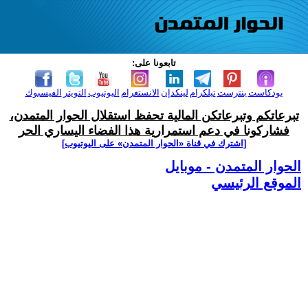
تابعونا على:
بودكاست
بنترست
تيلكرام
لينكدإن
الانستغرام
اليوتيوب
التويتر
الفيسبوك
تبرعاتكم وتبرعاتكن المالية تحفظ استقلال الحوار المتمدن،
فشاركونا في دعم استمرارية هذا الفضاء اليساري الحر
[اشترك في قناة ‫«الحوار المتمدن» على اليوتيوب]
الحوار المتمدن - موبايل
الموقع الرئيسي