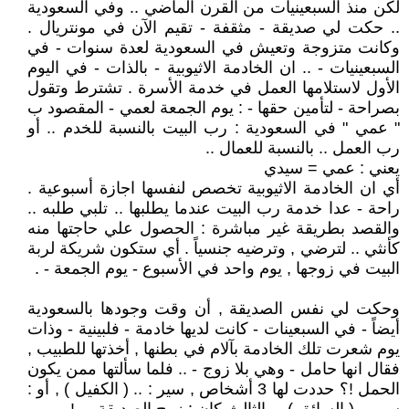
لكن منذ السبعينيات من القرن الماضي .. وفي السعودية
.. حكت لي صديقة - مثقفة - تقيم الآن في مونتريال .
وكانت متزوجة وتعيش في السعودية لعدة سنوات - في
السبعينيات - .. ان الخادمة الاثيوبية - بالذات - في اليوم
الأول لاستلامها العمل في خدمة الأسرة . تشترط وتقول
بصراحة - لتأمين حقها - : يوم الجمعة لعمي - المقصود ب
" عمي " في السعودية : رب البيت بالنسبة للخدم .. أو
رب العمل .. بالنسبة للعمال ..
يعني : عمي = سيدي
أي ان الخادمة الاثيوبية تخصص لنفسها اجازة أسبوعية .
راحة - عدا خدمة رب البيت عندما يطلبها .. تلبي طلبه ..
والقصد بطريقة غير مباشرة : الحصول علي حاجتها منه
كأنثي .. لترضي , وترضيه جنسياً . أي ستكون شريكة لربة
البيت في زوجها , يوم واحد في الأسبوع - يوم الجمعة - .
وحكت لي نفس الصديقة , أن وقت وجودها بالسعودية
أيضاً - في السبعينات - كانت لديها خادمة - فلبينية - وذات
يوم شعرت تلك الخادمة بآلام في بطنها , أخذتها للطبيب ,
فقال انها حامل - وهي بلا زوج - .. فلما سألتها ممن يكون
الحمل !؟ حددت لها 3 أشخاص , سير : .. ( الكفيل ) , أو :