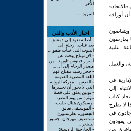
الآخر
«الاتحاد»
المزيد.....
أن أوراقه
 ويتقاضون
اخبار الأدب والفن
ا يمارسون
-
أصالة تعود إلى دمشق
بعد غياب.. رحلة إلى
معتادة في الزراعة والتجارة على مدار 24 ساعة لتلبية
البيوت التي خبأت طفو ...
-
الإرميتاج يبحث عن
أسرار فينوس تاوريد.. من
ة، والعمل
مصدر الرخام إلى أل ...
-
حجر رشيد مفتاح فهم
اللغة المصرية القديمة
دارية في
-
القدس... معركة الرواية
التي لا يجوز أن نخسرها
تباه إلى
-
بوتين يعلق على قصة
تحاد كتاب
مؤثرة من يوم النصر:
-وسيكون هناك حليب-
ا لا يطرح
-
الموسيقى تعانق
 جادون في
الجسور.. بطرسبورغ
تستضيف مهرجان -جسور
ن يقودون
لينينغر ...
ساخرة من
-
الخارجية الروسية: