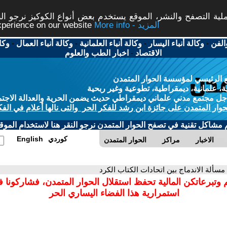
ة التصفح والنشر، الموقع يستخدم بعض أنواع الكوكيز نرجو النق
More info - المزيد
experience on our website
الفن
-
وكالة أنباء اليسار
-
وكالة أنباء العلمانية
-
وكالة أنباء العمال
-
وكا
الاقتصاد
-
اخبار الطب والعلوم
 الرئيسي لمؤسسة الحوار المتمدن
، علمانية، ديمقراطية، تطوعية وغير ربحية
ل مجتمع مدني علماني ديمقراطي حديث يضمن الحرية والعدالة الاجتم
حوار المتمدن على جائزة ابن رشد للفكر الحر والتى نالها أعلام في الفك
م مشاكل تقنية في تصفح الحوار المتمدن نرجو النقر هنا لاستخدام الموقع
كوردي
English
الاخبار
مراكز
الحوار المتمدن
 مسألة الاندماج بين اتحادات الكتاب الكرد
 وتبرعاتكن المالية تحفظ استقلال الحوار المتمدن، فشاركونا 
استمرارية هذا الفضاء اليساري الحر