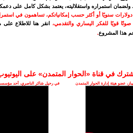
. ولضمان استمراره واستقلاليته، يعتمد بشكل كامل على دعمك
دعمكم بمبلغ 10 دولارات سنويًا أو أكثر حسب إمكانياتكم، تساهمون في استم
وتًا قويًا للفكر اليساري والتقدمي
،
انقر هنا للاطلاع على 
م هذا المشروع
.
شترك في قناة «الحوار المتمدن» على اليوتيوب
ز، عضو هيئة إدارة الحوار المتمدن
في رحيل شاكر الناصري، أحد مؤسسي 