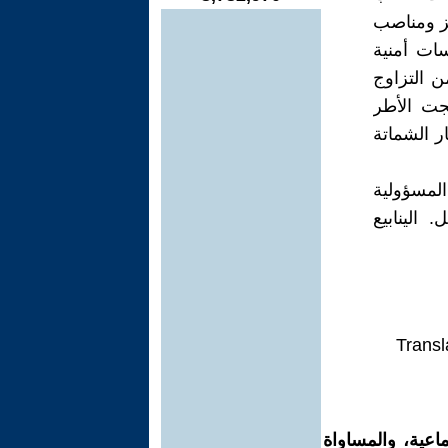
كز ومناصب
ات أمنية
ن التزاوج
جت الأطر
ر الشماتة
لمسؤولية
 الينابيع
Transl
اعية، والمساواة