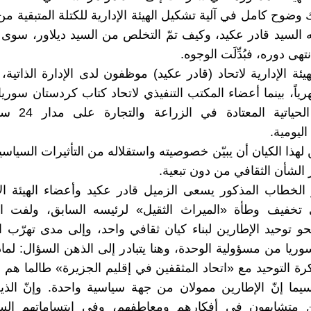
وضوح كامل في آلية تشكيل الهيئة الإدارية للكتلة المتبقية من 
 السيد قادر عكيد، وكيف تمّ التخلص من السيد ديلاور، سوى 
هى دوره، فبُدِّلَت الوجوه.
يئة الإدارية لاتحاد (قادر عكيد) موظفون لدى الإدارة الذاتية،
رياً، بينما أعضاء المكتب التنفيذي لاتحاد كتاب كردستان سوري
أنشطتهم الحياتية ال
اليومية.
لهذا الكيان أن يبيّن خصوصيته واستقلاله من التأثيرات السياسي
الشأن الثقافي من دون تبعية.
لخطاب المذكور يسعى الزميل قادر عكيد وأعضاء الهيئة الإ
 تخفيف وطأة «الميراث الثقيل» لرئيسه السابق، ولفت الان
حو توحيد الإطارين لبناء كيان ثقافي واحد، وإلى مدى تهرّب ا
ريا من مسؤولية الوحدة، وهنا يتبادر إلى الذهن السؤال: لماذ
رة التوحيد مع «اتحاد المثقفين في إقليم الجزيرة» طالما هم
ما إنّ الإطارين ممولان من جهة سياسية واحدة. وإنّ الذي
 متشابهون في أفكارهم ومعاطفهم، وفي ابتساماتهم ال