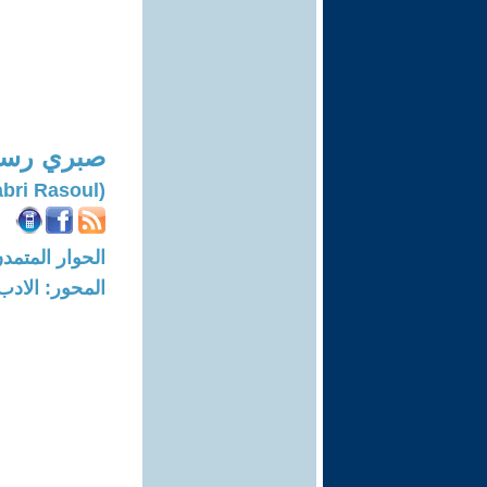
صبري رس
(Sabri Rasoul)
الحوار المتمدن-العدد: 7466 - 22
المحور: الادب