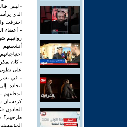
- ليس هناك 
الذي يرأسه
احترقت وانت
- أعضاء اله
رواتبهم شه
احتياجياتهم 
- كان يمكن 
على تطوير 
- في نشر ا
اتحاده إلى
اندفاعهم ن
كردستان سو
الجادون فك
طرحهم؟ سي
المؤسستين