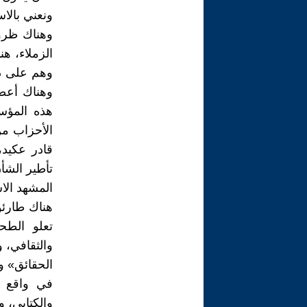
ونعني بالا
وهناك ظرو
الزملاء، ه
وهم على درا
وهناك أعضا
هذه المؤس
الأحزاب من
قادر عكيد،
تأطير الشأن
المشهد الاس
هناك طارئو
تعلو الطح
والثقافي، 
الحقائق» 
في واقع ا
والكتابي، و