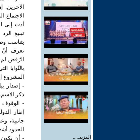
الآخرين. 
الاجتماع ا
أدت إلى ا
تبليغ الرد
يتناسب وضر
نعرف أنّ ه
الرّفض لم ي
بالنّوايا 
المشروع إذا
- إصدار ب
ذكر الاسم
- الوقوف ب
إطار الدو
جانبية، وع
الحدود أشع
المزيد.....
- أن يكون 