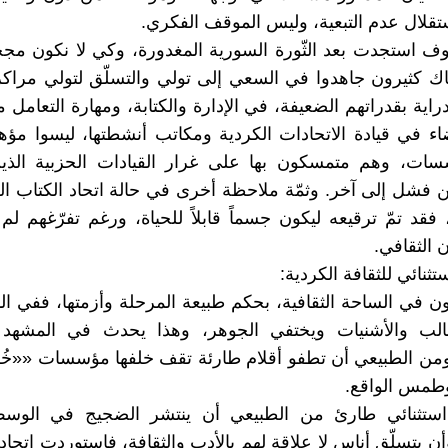
ستقلال عدم التبعية، وليس الموقف الفكري.
ف استجدت بعد الثّورة السورية المغدورة، وكي لا نكون مج
ناك كثيرون جاهدوا في السعي إلى تولي والتسلّق لتولي مرا
ية بقدراتهم الضعيفة، في الإدارة والكتابة، ومهارة التعامل م
ء في قيادة الاتحادات الكردية ومكاتب أنشطتها، ليسوا مؤهل
سات، وهم متمسكون بها على غرار القيادات الحزبية الذي
 فشل إلى آخر. وثمّة ملاحظة أخرى في حالة اتحاد الكتاب ال
 فقد تمّ ترقيعه ليكون جسماً قابلاً للحياة، ورغم تفرّغهم لم
 الثقافي.
تثنائي للثقافة الكردية:
ن في الساحة الثقافية، بحكم طبيعة المرحلة وأزمتها، ففي ا
الب والأشنيات ويختفي الجوهر، وهذا يحدث في المشهد
ومن الطبيعي أن تطفو أقلام طارئة تقف خلفها مؤسسات ««خُ
وطمس الواقع.
ستثنائي طارئ من الطبيعي أن ينتشر الضجيج في الوسط
أن يتسلّق أناس لا علاقة لهم بالأدب والثقافة، فاستوردت اتحاد