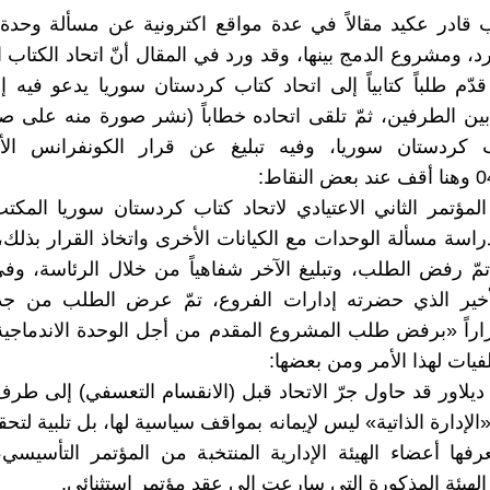
 قادر عكيد مقالاً في عدة مواقع اكترونية عن مسألة وحدة 
د، ومشروع الدمج بينها، وقد ورد في المقال أنّ اتحاد الكتاب ا
دّم طلباً كتابياً إلى اتحاد كتاب كردستان سوريا يدعو فيه إ
 بين الطرفين، ثمّ تلقى اتحاده خطاباً (نشر صورة منه على 
ب كردستان سوريا، وفيه تبليغ عن قرار الكونفرانس الأخ
نقاط:
 المؤتمر الثاني الاعتيادي لاتحاد كتاب كردستان سوريا المكتب
راسة مسألة الوحدات مع الكيانات الأخرى واتخاذ القرار بذلك
تمّ رفض الطلب، وتبليغ الآخر شفاهياً من خلال الرئاسة، وفي
أخير الذي حضرته إدارات الفروع، تمّ عرض الطلب من جدي
راراً «برفض طلب المشروع المقدم من أجل الوحدة الاندماجية
فيات لهذا الأمر ومن بعضها:
د ديلاور قد حاول جرّ الاتحاد قبل (الانقسام التعسفي) إلى طر
إدارة الذاتية» ليس لإيمانه بمواقف سياسية لها، بل تلبية لتح
ها أعضاء الهيئة الإدارية المنتخبة من المؤتمر التأسيسي
الهيئة المذكورة التي سارعت إلى عقد مؤتمر استثنائي.