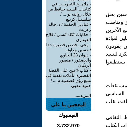
-
ملامــح التجريــب في
كتابـات السيـد حـافظ من
حفين بحق
خلال روايته يو ... /
سلسبيل كريبع
كز ومناصب
-
قناديل الحكمة / د. خالد
زغريت
ع الآخرين
-
حكاياتْ تَكاد تُنسى / فلاح
ين لقيادة
العيفاري
-
وعي ـ قصص قصيرة جدا
ن يقودون
/ حسين جداونه
كرد للسيد
-
ديوان 23 الحاوي
والعصفور / منصور
 يستطيعوا
الريكان
-
كتاب «عين على القصة
القصيرة: تأملات نقدية في
تسع رؤى قصصية م ... /
لمستنقعات
حميد عقبي
 السياسي
المزيد.....
لقت لقلب
المعجبين بنا على
الفيسبوك
 الثقافي
ات الكتاب
3,732,970