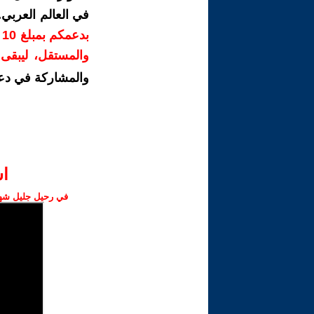
في العالم العربي
ب
والمستقل، ليبقى ص
والمشاركة في دع
ا‫
في رحيل جليل شهبا