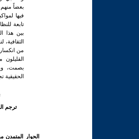
بعضاً منهم
فيها لموا
تابعة للنظ
بين هذا ا
الثقافية، 
من انكسار 
القليلون م
بصمت، ويعم
الحقيقية ت
#
ترجم ال
الحوار المتمدن م