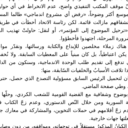
إنّ موقف المكتب التنفيذي واضح، عدم الانخراط في أي حوا
لموسع أكثر وضوحاً، «رفض أي مشروع اندماجي» طالما المسب
نشقاقهم مازالت قائمة. لكن رئاسة الاتحاد أخطأت في طريق
 «ترحيل الموضوع إلى المؤتمر»، أو لنقل: حاولتْ تهذيب ا
ورة المرحلة، اجتهدوا فأخطؤوا.
ناك زملاء مخلصين للإبداع والكتابة ورسالتها، ونقدّر مواق
كن اعتباطياً، بل كان مبنياً على المعطيات السابقة. ولا نُخف
التي تدفع إلى تقديم طلب الوحدة الاندماجية، وسنكون من الد
 تلافت الأسبابُ والخلفيات السّابقة، منها:
يان لتحميل الرئيس السابق مسؤولية التصدع الذي حصل، حت
، وطي صفحة الماضي.
وضوح وشفافية مع القضية القومية للشعب الكردي، وحلّها س
لة السورية ومن خلال النّص الدستوري، وعدم زجّ الكتاب 
دم زجّ أقلامهم في حملات التخوين، والمشاركة في معارك جا
لتها جهات خارجية.
الكيانُ المذكورُ مستقلاً في توجهاته، ومواقفه، من دون وصاي