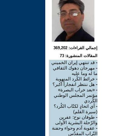
إجمالي القراءات: 369,202
المقالات المنشورة: 73
-
قد تنتهي إيران الخميني
-
مهرجان دهوك الثقافي
ما له وما عليه
-
خرائط الكُرد المنهوبة
-
هل ننتظر انفجاراً أكبر؟
-
«بعد خراب البصرة»
مؤتمر المجلس الوطني
الكُردي
-
أي اتحادٍ لكتّاب الكُرد؟
(سيرة القلم)
-
طوفان نوح: عفرين
والرّحلة البشرية الأولى
-
عقوبة آدم وحواء وحفنة
التّراب المقدّس