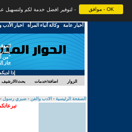
موافق - OK
لتوفير افضل خدمة لكم ولتسهيل عملي
أخبار عامة
-
وكالة أنباء المرأة
-
اخبار الأدب و
الموقع
يسارية
"من أج
حاز ال
إذا لديك
الزوار
اضافة/خدمات
بحث/الارشيف
الصفحة الرئيسية
-
الادب والفن
-
صبري رسول
-
تبرعاتكم