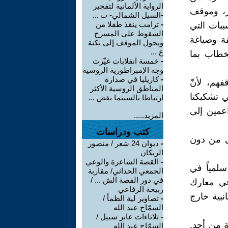
الرواية الألمانية لتفجير
ر، وموقف
-السيل الشمالي- ت ...
-
ترامب ينقذ طفلا من
بات التي
السقوط على المسرح
ة وصياغة
ويحول الموقف إلى نكتة
ع ...
لخطاب بما
-
خمسة انقلابات غيّرت
وجه الإمبراطورية الروسية
-
كاريليا في صدارة
فهم، لأنّ
المناطق الروسية الأكثر
ي تشكيكنا
ارتباطا بالسينما بفض ...
اعمين إلى
المزيد.....
كتب ودراسات
ى من دون
-
ديوان 24 شعر / منصور
الريكان
-
القصة الشاعرة والوعي
لمياً في
الجمعي الحداثي/ مقاربة
في دور القصة الش ... /
في معارك
ربيحة الرفاعي
نبية خارج
-
تصاوير لية الظمأ /
السمّاح عبد الله
-
ثلاثاءات عابر سبيل /
ة من أحد.
السمّاح عبد الله