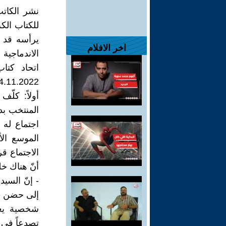
نشر الكاتب
للكتاب الكر
يرأسه قد ق
اخر الافلام
الاندماجية
اتحاد كتا
04.11.2022 وهنا أقف عند بعض ال
أولاً: كلّف
المنتخب بد
اجتماع له 
الموسع ال
الاجتماع ق
أنّ هناك خل
- إنّ السي
إلى حضن «ال
شخصية يعرف
تصدعاً في 