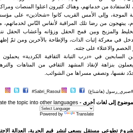
، للاستفادة من خدماتهم، وهناك كثيرون اعتلوا المنصات ومرا
كبة الموجة، وإلى الأمس القريب كانوا «شحاذين» على مؤسس
ام، يبتهجون من رضا تلك المراقبة لأنفاس النّاس لخدماتهم، م
لخليط والمزيج وبين قمح الحقل وزؤانه وأعشاب الحقل نت
لتدخل في معركة إثبات الذات، والإطاحة بالآخرين ومن ثمّ إظها
الخصم والاعتلاء على جثته.
ن السابحين في «درب التبانة الثقافية الكردية» يحملون ا
لون بنزاهة لإنقاذ المشهد الثقافي من المتاهات والترهل.
جدّد نفسها، وتصفي مسراها من الشوائب.
صبري_رسول (هاشتاغ)
Sabri_Rasoul#
موضوع إلى لغات أخرى -
ate the topic into other languages
Powered by
Translate
شروع تطوعي مستقل يسعى لنشر قيم الحرية، العدالة الاجتم