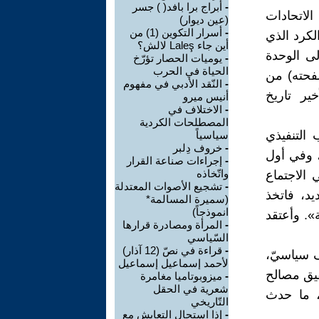
-
أبراج برا بافد( ) جسر
الاتحادات
(عين ديوار)
-
أسرار التكوين (1) من
لكرد الذي
أين جاء Laleş لالش؟
لى الوحدة
-
يوميات الحصار تؤرّخ
الحياة في الحرب
صفحته) من
-
النّقد الأدبي في مفهوم
ير تاريخ
أنيس ميرو
-
الاختلاف في
المصطلحات الكردية
 التنفيذي
سياسياً
-
خروف دِلبر
، وفي أول
-
إجراءات صناعة القرار
واتّخاذه
 الاجتماع
-
تشجيع الأصوات المعتدلة
د، فاتخذ
(سميرة المسالمة*
انموذجاً)
». وأعتقد
-
المرأة ومصادرة قرارها
السّياسي
-
قراءة في نصّ (12 آذار)
ف سياسيّ،
لأحمد إسماعيل إسماعيل
قيق مصالح
-
ميزوبوتاميا مغامرة
شعرية في الحقل
، ما حدث
التّاريخي
-
إذا استحال التعايش مع