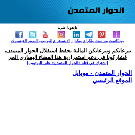
تابعونا على:
بودكاست
بنترست
تيلكرام
لينكدإن
الانستغرام
اليوتيوب
التويتر
الفيسبوك
تبرعاتكم وتبرعاتكن المالية تحفظ استقلال الحوار المتمدن،
فشاركونا في دعم استمرارية هذا الفضاء اليساري الحر
[اشترك في قناة ‫«الحوار المتمدن» على اليوتيوب]
الحوار المتمدن - موبايل
الموقع الرئيسي