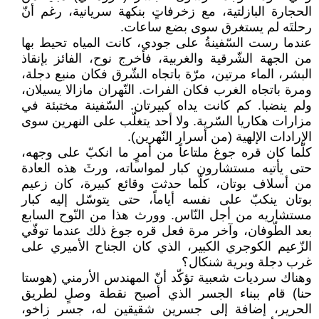
الحجارة البازلتية، مع زخرفاتٍ بنكهة سريانية، رغم أنّ
رحلتَه لم يستغرق سوى بضع ساعات.
عندما رست السّفينةُ على جودي، كانت المياه تحيط بها
من الجهة الشّرقية والغربية، فأخرج نوح، الفائز بإنقاذ
البشر، الماء مرتين، مرّة باتجاه الشّرق فكان منبع دجلة،
ومرة باتجاه الغرب فكان الفرات. النّهران مازالا يسيلان،
ولم ينضبا. كم كانت يداه كبيرتان. السّفينة مختبئة في
مزارات هكاريا السّرية. ولا أحد يتغلّب على النهرين سوى
الإرادات الإلهية (من أسرار النّهرين).
كلّما كان قره جوغ ملتاعاً من أمرٍ ما انكبّ على وجهه،
حتى يأتيه مستشارون كبار لمواساته، ورثَ هذه العادة
من أسلاف بوتان، كلّما حدثت وقائع كبيرة، كان زعيم
بوتان ينكبّ على نفسه أياماً، حتى يتوسّل إليه كبار
مستشاريه من أجل النّاس. وورث هذا من النّوح السابع
بعد الطّوفان، وآخر مرة فعل قره جوغ ذلك عندما توفّي
الزّعيم الكوجري الكبير، الذي كان الجناح الأميري على
غرب دجلة وبرية شنكال؟
وهناك سرديات شعبية تؤكّد أنّ المهندس الأرمني (هوستا
حنا) قام ببناء الجسر الذي أصبح نقطة وصلٍ لطريق
الحرير، إضافة إلى جسرين شقيقين له، جسر زاخو،