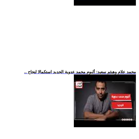
.. محمد علام وهيثم سعيد: ألبوم محمد عدوية الجديد استكمالا لنجاح