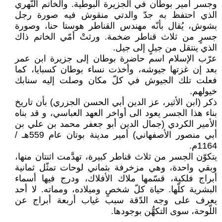
وجسر أمير بوطان في الجزيرة البوطية. والخاتم النّهري
الذي احتفظ به جدّ والدتي منقوش فيه صورة رجل
بشوش، يُقال بأنّه مهندس القناطر هوستا حنا، وصورة
جسرٍ من ثلاث قناطر ضخمة. ورثتْ أمّي الخاتم ذاك
الذي ينتقل من جيلٍ إلى جيل.
عرّب الإسلام اسم حاضرة بوطان إلى جزيرة ابن عمر
بعد إن غزتها جيوشه، وأخذت نساء بوطان كسبايا، كما
فعلت تلك الجيوش في كلّ مكان وصلت إليه سنابك
خيولهم.
ذكر (ابن الأثير، عز الدين أبي الحسن الجزري) بأن تاريخ
بناء هذا الجسر يعود الی أواخر العهد العباسي، و قد بناه
الأمير الكردي (جمال الدين أبو جعفر محمد بن علي بن
أبي منصور الأصفهاني) أمير مدينة بوتان عام 559هـ /
1164م.
يتكوّن الجسر من ثلاث قناطر كبيرة، تهدَّمت اثنتان منها،
وبقي واحدة، وهي مزخرفة بثماني لوحات تمثّل ثمانية
أبراج فلكية، قسّمها ملاك الأفلاك، ودرج فيها أسماء
البشرية كلّها. حياة كلّ شخصٍ وميلاده، ومماته. لا أحد
يعرف على وجه الدّقة سبب غياب أربعة أبراج عن
اللّوحة، سوى التكهُّن بوجودها.