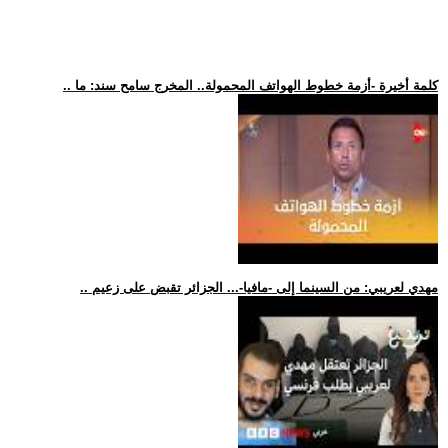
.. كلمة أخيرة -أزمة خطوط الهواتف المحمولة.. المخرج سامح سند: ما
.. مهدي لعريبي: من السينما إلى -مافيا-... الجزائر تقبض على زعيم