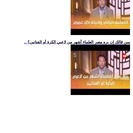
.. مين قالك إن بره مصر العلماء أشهر من لاعبي الكرة أو الفنانين؟