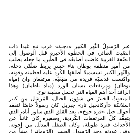
عبر الرّسولُ النَّهر الكبير «دجلة» قرب نبع غيدا ذات
الصّيت الطائر، في الخطوة الأخيرة قبل الوصول إلى
الضّفة الغربية غاصَت أصابعُه في الطّين، ما جعله يطلب
من أمير منطفة بوطان بناء جسرٍ يربط ضفَّتَي دجلة،
والنّهر الكبير تسسميةٌ أطلقها الكُرد عليه لعظمته وقوته،
واكتسب قدسيّة فريدة من منبَعَيْه: مرتفعان وان (مياه
بوطان) ومرتفعات بستان الورد (مياه باطمان) وهذا
الرافد أحد أهم المياه التي تحمل سفينة نوح.
المبعوثُ الخبيرُ في شؤون الجبال، المُرسَل من كبير
الملائكة «أركانجيل تار» جبريل كان رسولاً خاصّاً لتفقد
أحوال جبل «قره جوخ»، بعد القلق الذي ساور أباه، الذي
يتفقّد كلّ المرتفعات الكُردية، وصغيره كان غائباً عن
الأحداث فترة طويلة، وكان الطّفل المدلّل بين إخوته.
وفي عودته وجد الرّسول الجسر (الرّوماني) مبنياً من