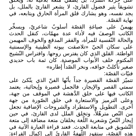
على حركة السّرد، بل يضفي متعة بلاغية له، ويخلق
تشويقاً يثير فضول القارئ، لا يشعر القارئ بالملل، بل
يجد نفسه، وهو يشارك قلق المرأة الحارق ويتابعه، في
نهاية القصّة.
يهيمنُ على صياغةِ القصّة أسلوبٌ شاعريّ، ويسخِّر
الكاتب الوصفَ فيه لأداء عدة مهمّات، كنقل الحدث
والحالة النّفسية للمرأة، والفقر المدقع والخوف المهيمن
على سكان الحيّ «تلاصقت بيوته الطينية والإسمنتية
الواطئة. القلق الذي كان يفترس روحها. وافتراس النّشيج
المكتوم خلف الأبواب الموصدة. كان ثمة باب حديدي
صغير تآكلتْ حوافه، ونخر الصّدأُ إطاره»
فنيّات القصّة:
تتميّز القصّة القصيرة جداً بأنّها الفنّ الذي يتّكئ على
سمتي القصر والإيجاز، فالجمل قصيرة وإيحائية، يعتمد
الكاتب فيها على خلق الدَّهشة في الموقف من جهة،
وعلى الترميز والاستعارة في خلق الصّورة من جهة
أخرى. التطويل والاستطراد والشروحات الإضافية تجعل
من النّص مترهّلاً، وتخلق الملل لدى القارئ، في حين
إيجاز النّصّ وشعرية اللّغة يخلقان متعة مضافة إلى متعة
التّشويق في متابعة الحدث. فعند قراءة العبارة الآتية في
هذه القصّة، ستقود اللّهفةُ القارئَ إلى إكمال القراءة: