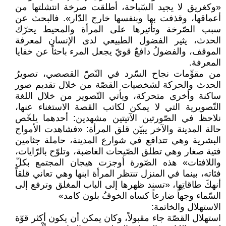
«وكغريق لا يجيد السّباحة، أطلقت صرخة انتشلتها من
أعماقها، وقذفت بها وبنفسها خارج الدّار». فالبحث عن
سبب الصّرخة وتأثيرها على المرأة والمحيط يحرّك
الحدث، يثير الفضول الطبيعي لدى الإنسان لمعرفة
الموقف، والفضولُ دافعٌ قويّ يجعل المرء باحثاً عن خفايا
المعرفة.
من مقوِّمات نجاح السّرد في النّصّ القصصي، تصويرُ
الحدث والحركة لشخصيات القصّة من خلال تقديم صور
ساكنة وأخرى متحركة، ويأتي التّصوير من خلال اللغة
التّصويرية التي لا يمكن لكاتب القصة الاستغناء عنها،
نلاحظ في الصّورتين الآتيتين مشهدين: أحدهما يلخّص
حالة المدينة والآخر يبيّن قلق المرأة: «فشاهدت الأمواج
البشرية وهي تتدافع في شوارع المدينة، حاملة جثامين
فتية صغار وهي تطلق الصّيحات الغاضبة، وتلوّح بالرّايات،
واللافتات» هذه الصّورة أوجزت هيجان المجتمع بكلّ
فئاته، بينما في المنزل تنتظر المرأة ابنها وهي تعاني قلقاً
أنهكَ طاقاتِها، «تسند ظهرها إلى الباب المغلق وترفع إلى
السّماء وجهاً ضارعاً كساه الخوفُ بلون كامد»
الاستهلال والخاتمة:
استهلال القصّة جاء مقبولاً، وكان يمكن أن يكون أكثر قوّة