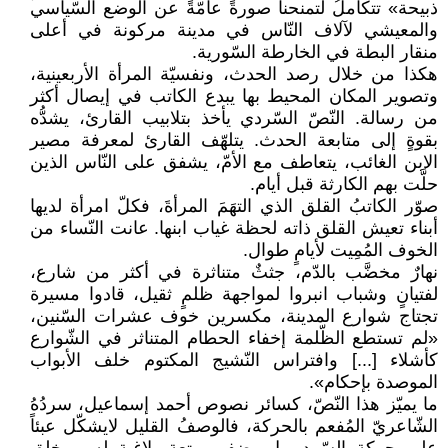
ذبيحة» تتكاملُ لتمنحنا صورةً عامّةً عن الوضع السّياسي
والمعيشي لآلاف النّاس في مدينة مركونة في أعلى
منقار البطة في الخارطة السّورية.
هكذا من خلال رصد الحدث، ونفسيّة المرأة الأربعينية،
وتصوير المكان المحيط بها يبدع الكاتب في إيصال أكثر
من رسالة. النّصّ السّردي يأخذ بتلابيب القارئ، يشدُّه
بقوةٍ إلى متابعة الحدث. يتلهّف القارئ لمعرفة مصير
الابن الغائب، يتعاطف مع الأمّ، يشفق على النّاس الذين
حلَّت بهم الكارثة قبل أيام.
صوّر الكاتبُ القلق الذي التهَمَ المرأةَ، فكلّ امرأة لديها
أبناء تعيش القلق ذاته لحظة غياب ابنها. عانت النّساء من
الخوف المُمِيت لأيامٍ طوال.
نهارٌ مخضَّب بالدّم، جثثٌ متناثرة في أكثر من شارع،
لفتيانٍ وشباب انبروا لمواجهة ظلمٍ ثقيل، قادوا مسيرة
تجتاج شوارع المدينة، مكسرين خوف عشرات السّنين،
«لم تستطع الظّلمة إخفاء الحطام المتناثر في الشّوارع
كأشلاء [...] وافتراس النّشيج المكتوم خلف الأبواب
الموصدة بإحكام».
ما يميّز هذا النّصّ، كسائر نصوص أحمد إسماعيل، سردُهُ
الشّاعريّ المُفعم بالحركة، فالوصفُ القليل لايشكّل عبئاً