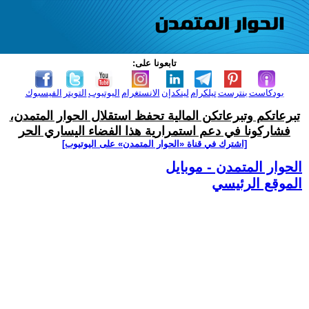
تابعونا على:
بودكاست
بنترست
تيلكرام
لينكدإن
الانستغرام
اليوتيوب
التويتر
الفيسبوك
تبرعاتكم وتبرعاتكن المالية تحفظ استقلال الحوار المتمدن،
فشاركونا في دعم استمرارية هذا الفضاء اليساري الحر
[اشترك في قناة ‫«الحوار المتمدن» على اليوتيوب]
الحوار المتمدن - موبايل
الموقع الرئيسي