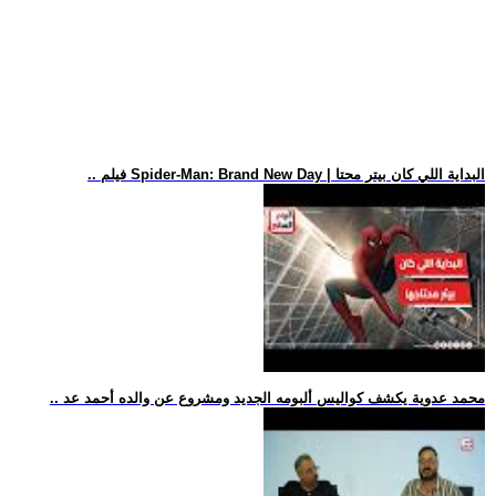
.. فيلم Spider-Man: Brand New Day | البداية اللي كان بيتر محتا
.. محمد عدوية يكشف كواليس ألبومه الجديد ومشروع عن والده أحمد عد