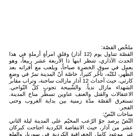
ملخّص القصّة:
القصّة تتناول يوم (12 آذار) وقلق امرأةٍ أرملةٍ في هذا
الحدث الآذاري، تتنظر ابنها ذا الأربعة عشر ربيعاً، وهو
يعمل في سوق الخضرة صباحاً، ويلعب مع أقرانه بعد
الظّهر، لكنّه، تأخّر كثيراً، خاصّة أنّ المدينة تمرّ في وضعٍ
كارثي، حيث أحداث 12 آذار مازالت ساخنة، وتراب مقابر
الشهداء مازال ندياً. والشّبيحة تجوب كلّ النّواحي.
الاعتقالات والقتل والعنف عناوين تسطّر مناخ المدينة.
تستغرق القصّة مدّة زمنية بين بداية الغروب وحتى
الفجر.
مناخات النّصّ:
النّصّ يرصد جوّ الرّعب المخيّم على المدينة ليلة الثاني
عشر من آذار، حيث الانتفاضة الكردية اجتاحت كبركان
غير موعود كامل الجغرافية الكردية في سوريا، والهلع