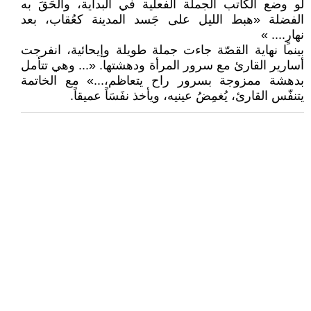
لو وضع الكاتب الجملة الفعلية في البداية، وألْحَقَ به
الفضلة «هبط الليل على جَسد المدينة كعُقاب، بعد
نهارٍ.... »
بينما نهاية القصّة جاءت جملة طويلة وإيحائية، انفرجت
أسارير القارئ مع سرور المرأة ودهشتها. «... وهي تتأمل
بدهشة ممزوجة بسرور راح يتعاظم،...» مع الخاتمة
يتنفّس القارئ، يُغمِضُ عينيه، ويأخذ نفَسَاً عميقاً.