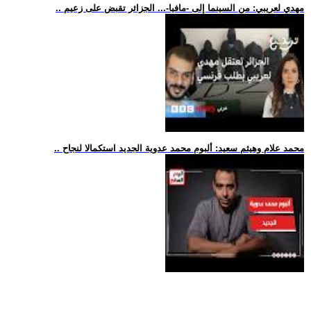
.. مهدي لعريبي: من السينما إلى -مافيا-... الجزائر تقبض على زعيم
.. محمد علام وهيثم سعيد: ألبوم محمد عدوية الجديد استكمالا لنجاح