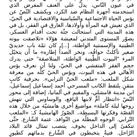
في عيون النّاس، يدلّ على العنف المفرض الذي
استخدمته أجهزة النظام ضد الكرد، ويكشف النّصّ عن
بؤس الحياة الاجتماعية والسّياسية والاقتصادية في الحيّ،
الذي تعيش فيه المرأة وأولادها، الغارق في الفقر، بل في
هذه المدينة التي استحالت جثّة تحت أقدام العسكر،
يصوّر المستوى المتدني لمعيشة هؤلاء «تلاصقت بيوته
الطينية والإسمنتية الواطئة، [...]، كان ثمّة باب حديديّ
صغير تآكلتْ حوافُه، ونخر الصدأُ إطاره» ما أن يتخيّل
المرء "البيوت الطّينية الواطئة، المتلاصقة" حتى يدرك
حجم الفقر المتفشي في الحيّ، ولنا أن نعرف بؤس
الأهالي في هذه البيوت، وبؤس الحيّ كلّه من معرفة
شكل الملعب: «ملعب الحيّ الترابي». بحرفية كاتبٍ
متقنٍ يلتقط الكاتب المسرحي أحمد إسماعيل إسماعيل،
ابن مدينة قامشلي، والمقيم في ألمانيا، إضافة إلى محور
النّصّ «انتظار أمٍّ لابنها اليافع، والوساوس التي تنهش
روحها ليلة كاملة» مواضيعَ أخرى هامشيّة من خلال هذه
القصّة وفكرتها البسيطة،. الصّورُ الهامشيةُ كـ: «الملعب
التّرابي. الوجوه المطلّة من النّوافذ. عتمة الشّارع. حتَّى
تنكفئَ إلى الداخل بخوف. ينتصب تمثال قائد البلاد
الرّاحل. فتيةٌ يتخبطون في الشّارع بدمائهم كطيورٍ