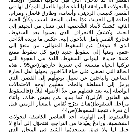
القصر أم لم تدخل، أكان قبل دخولها القصر، أوبعده،
والتحولات المرافقة لها أثناء قيامها بالعمل الموكل لها في
القصر، كعيسى الرديني، وأسامة، وطارق فاضل، ومرام،
إضافة إلى الحديث عمّا يجلب المتعة للسيد، وكأنَّ العتبةَ
الثانية كشفٌ لأبعاد الشّخصية التي تنتقل من الجهنم إلى
الجنة، وكشفٌ للانحرافِ الذي يصيبها بعد السقوط،
فخارجُ القصرِ يأمل بالدّخول إليه، عكس ما يريده الدّاخل
الذي لا يتوقفُ عن السقوط المتوالي، من متعةٍ إلى
عتمةٍ، ومنها إلى سقوطٍ جديد ((مع كل سقوط ممتع
عتمة جديدة، ليتوالى السقوط، اللذة هي الفجوة التي
تركتها الحياة متسعة كي تسربنا خارجها.))ص95 . هذه
الحالة التي تطغى على حياة الدّاخلين يجهلها أهل الحارة
الساعين والباحثين عن سبيلٍ يوصلّهم إلى القصر، الذي
يرمزُ إلى السلطة والجاه، مقلّبين أوجه الاحتمالات
الواصلة إليه بعد فشلهم من عدِّ الأضواء ليلاً. ((فالسقوط
هو القانون الأزلي)) كما يبدو لمَن يعيش هناك، وأثناء
مراحل السقوط((هناك تدرّج يُقاس بالمعيار الزمني قبل
أن تعرف نتيجة السقوط))ص44
فالسقوط إلى الهاوية، أحد العناصر الكاشفة لتحولات
الشخصية، ورادعٌ يقيّدها من التراجع، فتتحوّل إلى أداةٍ لا
حول لها ولا قوة، يستخدمُها السّيد في المجال الذي