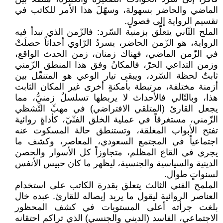
الماضي والحاضر بسهولة، وسهّلَ هذا الأمر للكاتب في
تقسيم الرواية إلى فصولٍ.
الملح الثّاني يتعلّق بزمنية السّرد: فالزّمن الذي تبدأ فيه
الرواية، هو الزّمن الحاضر، يسردُ الرّاوي أحداثاً حصلَتْ
في الزّمن الماضي، فهناك زمنان، زمن الحدث الواقع،
وزمن التداعي الحرّ، فالمكانُ وفق هذا المنطق الزّمني
ثابتٌ لحظة السّرد، ويبقى تيار الوعي هو المتنقّل بين
أزمنة مختلفة، مرتبطة بأمكنةٍ أخرى غير المكان الثابت
هذا، وبالتّالي فالأحداث لا يربطها تسلسلٌ زمنيٌّ، مما
يجعل القارئ (المتلقي الافتراضي) في مهبِّ التَّشظي
الزّمني، مستغرقاً في عملية الخلق الفنّيّ، كأداةٍ روائية
تفتح الأبواب المغلقة، وتستنطق حالة المسكوت عنه
اجتماعياً في المجتمع السعودي، المعاصر، وكشف ما
يجري في القاع المظلم، متجاوزاً كل الأسوار والحصن
الدينية والسياسية والجنسية، ليظهر ما كان حبيس الأنفس
لسنواتٍ طوال.
الملمح الفني الثالث يتعلق بقدرة الكاتب على استخدام
العناصر الروائية ليقول ما يريد إيصاله للقارئ. عبده خال
بلغت جرأته أعلى المستويات في كشف المحظور
الاجتماعي، الفاسد (الديني والجنسي) الذي تراكم احتقانه