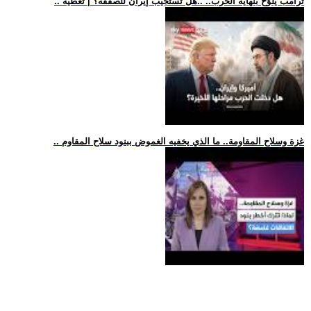
.. ترامب يلوّح بنهاية الحرب.. ..هل تستجيب إيران للصفقة؟ | تغطية
.. غزة وسلاح المقاومة.. ما الذي يخفيه الغموض ببنود سلاح المقاوم