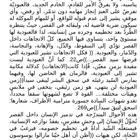
يناسبه، ولا يفرقُ الأمر للقادمِ، الخادم الجديد، فالعبوديّة
تفرضُ على العبدِ إنجاز مهامه دون تذمّر، أو رفض، وأي
موقفٍ يشير إلى عدم قبوله للواقع، أو للمهام الموكلة له
سيكون ضربة قاضية له، ولبقائه في القصر، حيثُ ينتظره
الطّردُ بعد تحطيمه وجرده من إنسانيته، لذا فالعبودية لها
مستوىً واحد، يتساوى فيها الجميع، كلّ الاتجاهات داخل
القصر تؤدّي إلى السقوط، والذّل، والإهانة، والنجاسة،
والدّمار، والعبودية. (( فكل الاتجاهات تشير للعبودية التي
فرضها سيد القصر...))ص22. كما أنَّ العبودية ليست
مقيدة بزمنٍ معيّن، فّإذا كانت(الاتجاهات) كدلالة مكانية
تشير إلى العبودية، فالزمان هو الحاضن لها، وفيهما
يمارس السّيد رغبتَه في سحق البشر ليبقى سيداً((زمن
العبودية لن ينتهي، هو زمن زئبقي، يتخفى في ملابس
وهيئات مختلفة.... القوة لا تضع لشهوتها سقفاً محدداً،
تغدو شهوات السادة جسورة مترامية الأطراف، شعارها:
اسحق لتبقَ سيداً.))ص269
هذه الأحوال المتدرّجة في تدمير الإنسان داخل القصر
تُحوِّلُ الإنسانَ إلى وحشٍ مفترسٍ، يفقدُ نوازعه الإنسانية،
فيستغلّه السَّيد أداةً في تحطيم خصومه، فيرغبُ في
النّجاة، لكن هيهات ((أظن أن أهل حيّنا مازالوا يوسوسون