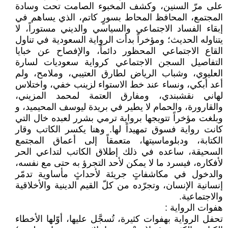
على مرّ السنين، وكشف المخبوء الصامت تحت وسادة
المجتمع، المحافظ المحاط بسورٍ كاتم، الذي يساهم في
إبقاء الفساد الاجتماعي والسياسي والديني مستوراً، لا
يتناوله الحديث؛ ومؤخراً بدأت الرواية السعودية في تناول
القاع الاجتماعي المحظور دائماً، والإفصاح عن خبايا
التفاصيل السجن الاجتماعي كرواية سعوديات لسارة
العليوي، وشباب الرياض لطارق العتيبي، وملامح، ولم
أعد أبكي، ونساء عند خط الاستواء لزينب خفي، واختلاس
لهاني نقشبندي، ومفارق العتمة لمحمد المزيني،
والقارورة، والحمام لا يطير في بريدة ليوسف المحيميد، و
وبلغت مؤخراً تتويجها برواية ترمي بشرر لعبده خال التي
كانت رواية فسوق تمهيداً لها. وهنا يكسر الكاتب وقار
الكتابة، ودبلوماسيتها، متعمقاً إلى أعماق المجتمع
السحيقة، ساعده في ذلك إطلاق الكاتب لتداعي الحر
لأفكاره، فيسرد ما لا يمكن لأحد التجرؤ به حتى مع نفسه،
والدخول في مكاشفاتٍ جريئة لأحداثٍ مأساوية تدمّر
إنسانية الإنسان، وتجرّده من كلّ القيم الدينية والأخلاقية
والاجتماعية.
هفوات الرواية :
تحفل الرواية بهفوات كثيرة، تُسجَّل عليها، أوّلها الأخطاء