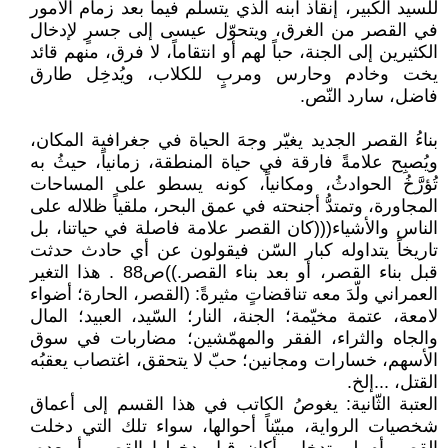
للسيد الكبير، إنقاذ ابنه الذي يتسلَّم فيما بعد زمام الأمور
في القصر من الغرق، ويتحوّل عيسى إلى جسرٍ لإدخال
الكثيرين إلى الجنة، حباً لهم أو انتقاماً، لا فرق، منهم قائد
يخت وخادم وحارس ومربٍ للكلاب، ويُدخِل طارق
فاضل، سارد النّص.
بناءُ القصر الجديد يغيّر وجهَ الحياة في جغرافية المكان،
ويُصبِح علامةً فارقة في حياة المنطقة، زمانياً، حيثُ به
تُؤرَّخُ الحوادثُ، ومكانياً، كونه يسطو على المساحات
المجاورة، وتمتدُّ أجنحته في عمق البحر، ملقياً ظلاله على
الناس والأشياء(((كان القصر علامة فاصلة في حياتنا، بل
تاريخاً يتداوله كبار السّن فيقولون عن أي حادث حدثت
قبل بناء القصر، أو بعد بناء القصر.))ص88 . هذا التغير
العمراني ولّدَ معه تناقضاتٍ مثيرةً: (القصر، الحارة؛ أضواء
لامعة، عتمة مخيّمة؛ الجنة، النار؛ السّيد، العبيد؛ المال
والجاه والثراء، الفقر والمهمّشين؛ مضاربات في سوق
الأسهم، خسارات ومجانين؛ حبّ لا يتحقق، اغتصاب يعقبُه
القتل، ...إلخ.
العتبة الثّانية: يغوصُ الكاتب في هذا القسم إلى أعماق
شخصيات الرواية، مبيّناً أحوالها، سواء تلك التي دخلت