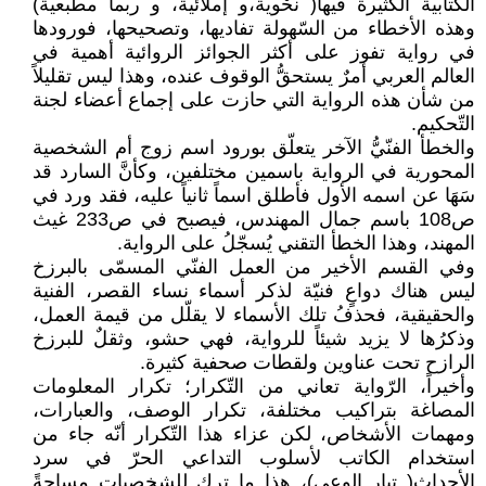
الكتابية الكثيرة فيها( نحْوية،و إملائية، و ربما مطبعية)
وهذه الأخطاء من السّهولة تفاديها، وتصحيحها، فورودها
في رواية تفوز على أكثر الجوائز الروائية أهمية في
العالم العربي أمرٌ يستحقُّ الوقوف عنده، وهذا ليس تقليلاً
من شأن هذه الرواية التي حازت على إجماع أعضاء لجنة
التّحكيم.
والخطأ الفنّيُّ الآخر يتعلّق بورود اسم زوج أم الشخصية
المحورية في الرواية باسمين مختلفين، وكأنَّ السارد قد
سَهَا عن اسمه الأول فأطلق اسماً ثانياً عليه، فقد ورد في
ص108 باسم جمال المهندس، فيصبح في ص233 غيث
المهند، وهذا الخطأ التقني يُسجّلُ على الرواية.
وفي القسم الأخير من العمل الفنّي المسمّى بالبرزخ
ليس هناك دواعٍ فنيّة لذكر أسماء نساء القصر، الفنية
والحقيقية، فحذفُ تلك الأسماء لا يقلّل من قيمة العمل،
وذكرُها لا يزيد شيئاً للرواية، فهي حشو، وثقلٌ للبرزخ
الرازح تحت عناوين ولقطات صحفية كثيرة.
وأخيراً، الرّواية تعاني من التّكرار؛ تكرار المعلومات
المصاغة بتراكيب مختلفة، تكرار الوصف، والعبارات،
ومهمات الأشخاص، لكن عزاء هذا التّكرار أنّه جاء من
استخدام الكاتب لأسلوب التداعي الحرّ في سرد
الأحداث( تيار الوعي)، هذا ما ترك للشخصيات مساحةً