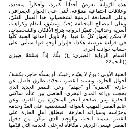
هذه الرّواية تعرضُ أحداثاً كثيرة، وأفكاراً متعددة،
وعلاقات اجتماعية متنوّعة، تُبنى على الجوار الجغرافي،
وعلى المصادفة الزمنية لشخصياتٍ هذا العمل الفنّيّ،
وعلى المصالح المختلفة (حبّ وعشق، انتقام وكراهية،
أسرية وعدائية). تتميّز الرواية بثراءٍ الأفكار، والشخصيات،
لا يمكن إظهار كلّ ما فيها، ولا تأويل أحداثها الفنية كلّها
في قراءة عرضية هكذا، فإبراز أوجهٍ فيها سيأتي على
حساب جوانب أخرى.
أقسام الرواية الضِيزى: ِ(( تِلْكَ إِذاً قِسْمَةٌ ضِيزَى
))النجم22
العتبة الأولى : بوحٌ لا يقيّده رقيبٌ، أو يسدُّه حاجز، يكشفُ
أحوال الحارة، وتشييد القصر، يتحدّث طارق فاضل عن
حارته "الحفرة" أو "جهنم"، وعن القصر الجديد الذي
يحجب وراءه المدى البحري- الفاصل بين عالَم ساكني
الحفرة وبين صفحة البحر المتحرّرة من القيود- وعن
عالم القصر المهيب بأضوائه المستعصية على العدّ وخدمه
وحرّاسه وسياراته الفارهة، فيطلق أهل الحارة على
القصر تسمية الجنة، والوحيد الذي تمكّن من دخول
القصر عيسى الرديني، مكافأة له على الخدمة التي قدّمها