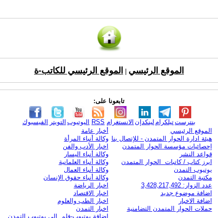
الموقع الرئيسي
الموقع الرئيسي للكاتب-ة
|
تابعونا على:
بنترست
تيلكرام
لينكدإن
الانستغرام
RSS
اليوتيوب
التويتر
الفيسبوك
الموقع الرئيسي
أخبار عامة
هيئة ادارة الحوار المتمدن - للإتصال بنا
وكالة أنباء المرأة
إحصائيات مؤسسة الحوار المتمدن
اخبار الأدب والفن
قواعد النشر
وكالة أنباء اليسار
ابرز كتاب / كاتبات الحوار المتمدن
وكالة أنباء العلمانية
يوتيوب التمدن
وكالة أنباء العمال
مكتبة التمدن
وكالة أنباء حقوق الإنسان
عدد الزوار: 3,428,217,492
اخبار الرياضة
اضافة موضوع جديد
اخبار الاقتصاد
اضافة الاخبار
اخبار الطب والعلوم
حملات الحوار المتمدن التضامنية
اخبار التمدن
إضافة يوتيوب-فلم إلى يوتيوب التمدن