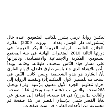
تعكسُ روايةُ ترمي بشرر للكاتب السّعودي عبده خال
(منشورات دار الجمل، بغداد – بيروت، 2009) الفائزة
بالجائزة العالمية للرواية العربية" البوكر العربية" في
دورتها الثالثة 2010 المتغيراتِ الهائلةَ في بنية المجتمع
السعودي، الفكرية والاجتماعية والاقتصادية، وتأثيراتها
على مسار حياة النّاس بمختلف طبقاته، وفئاته، ويبدأ
النَّص بالإهداء الذي جاء باسم طارق فاضل، لإيهام القارئ
بأنّ السّاردَ هو هذه الشخصية وليس كاتب النّص في
استخدامه للضمير الأول، المتكلم(أنا) وتنقسم الرواية إلى
أجزاءٍ مُعنْوَنةٍ، الجزء الأول معنون بـ(عتبة أولى) ويحتل
263صفحة والثاني ب_(عتبة ثانية) ويحتل 114 صفحة،
والثالث بـ(البرزخ) في 14 صفحة، إضافة إلى ملحق عن
بغايا القصر سُمي بـ(نساء) القصر في 15 صفحة ثم
مجموعة من الأحداث العابرة في ست صفحات.