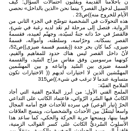
ن بأحلامنا القديمة ويقلبون احتمالات السؤال: كيف
السبيل لدخول القصر؟ بينما نحن «الذين بالداخل» نحصي
الأيام للخروج منه))ص23 .
هذه التحولات في الشخصية تتوضّح في الجزء الثاني من
الرواية، فتصل إلى مرحلة لم تعُد لديه رغبة في شيءٍ،
فالقصرُ في حدّ ذاته جنةٌ لسيّده، وجهنّم لعبيده، فقسمةُ
القصرِ بسكانه، وحرّاسه، وسلطته، وأمواله، قسمةٌ
ضيزى، كما كان بحر جدة ((يقسم قسمة ضيزى))ص52،
لأنّ داخل القصر ليس هناك حدود للمفاهيم والقيم،
كونهما مرسومين وفق مقاس مزاج السّيد، والقسمة
قسمة ضيزى بين السّيد وأتباعه و بين المهشّمين
المهمَّشين الذين لا اختيارات لديهم (( الاختيارات تكون
متساوية عندما لا ترغب في شيء.))ص315
الملامح الفنيّة:
الملمح الفني الأول: من أبرز الملامح الفنية التي أجاد
الكاتبُ فيها السّرد الرّوائي، فاعتماد الكاتب على التداعي
الحرّ (تيار الوعي) في سرده للأحداث فتح أمامه المجال
واسعاً ليتنقّلَ بين الأحداث والشخصيات، وينسج العلاقات
فيما بينها، ويمنحها حرية الحركة والحكي، كما ساعد هذا
الأسلوبُ السّرديُّ الكاتبَ على كسر القوالب الزمنية،
قافزاً إلى سرد الحوادث الصغيرة والكبيرة، متنقلاً بين