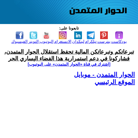
تابعونا على:
بودكاست
بنترست
تيلكرام
لينكدإن
الانستغرام
اليوتيوب
التويتر
الفيسبوك
تبرعاتكم وتبرعاتكن المالية تحفظ استقلال الحوار المتمدن،
فشاركونا في دعم استمرارية هذا الفضاء اليساري الحر
[اشترك في قناة ‫«الحوار المتمدن» على اليوتيوب]
الحوار المتمدن - موبايل
الموقع الرئيسي