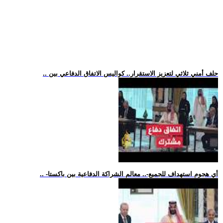
.. حلف أمني ثلاثي لتعزيز الاستقرار.. كواليس الاتفاق الدفاعي بين
.. -أي هجوم استهداف للجميع-.. معالم الشراكة الدفاعية بين باكستا