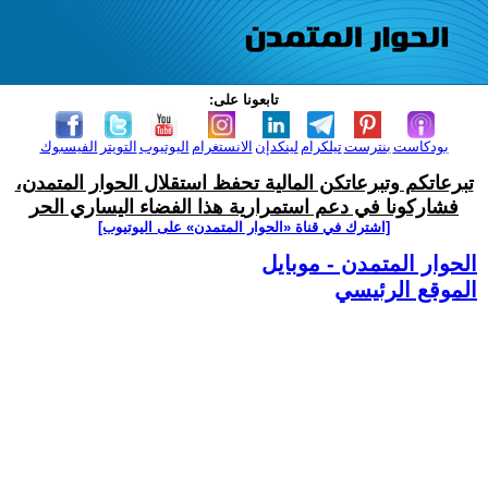
تابعونا على:
بودكاست
بنترست
تيلكرام
لينكدإن
الانستغرام
اليوتيوب
التويتر
الفيسبوك
تبرعاتكم وتبرعاتكن المالية تحفظ استقلال الحوار المتمدن،
فشاركونا في دعم استمرارية هذا الفضاء اليساري الحر
[اشترك في قناة ‫«الحوار المتمدن» على اليوتيوب]
الحوار المتمدن - موبايل
الموقع الرئيسي