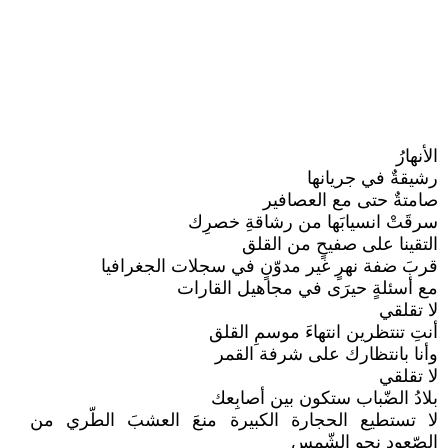
الأنهارُ
رشيقةٌ في جريانها
صامتةٌ حتى مع العصافير
سرقَتْ انسيابَها من رشاقةِ خصرِك
التقينا على صفيحٍ من القلق
قربَ ضفة نهرٍ غير مدوّنٍ في سجلات الجغرافيا
مع أسئلةٍ حيرَى في مجاهيل القارات
لا تقلقي
أنتِ تنتظرين انتهاءَ موسمِ القلق
وأنا بانتظارك على شرفة القمر
لا تقلقي
بلادُ الضّباب ستكون بين أصابِعك
لا تستطيع الحجارة الكبيرة منعَ العشبَ الطّري من
الصّعود نحو الشّمس