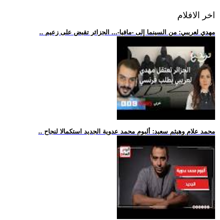
اخر الافلام
.. مهدي لعريبي: من السينما إلى -مافيا-... الجزائر تقبض على زعيم
.. محمد علام وهيثم سعيد: ألبوم محمد عدوية الجديد استكمالا لنجاح