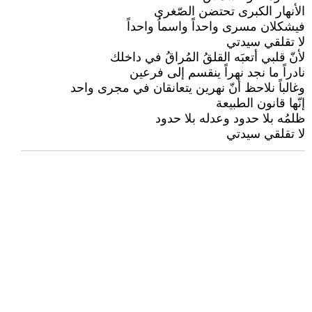
الأنهار الكبرى تحتضن الصّغرى
فيشكلان مسرى واحداً واسماُ واحداً
لا تقلقي سيدتي
لأنّ قلبي أتعبَه القلقُ المُراقُ في داخلك
نادراً ما نجد نهراً ينقسم إلى فرعين
وغالباً نلاحظ أنّ نهرين يتعانقان في مجرى واحد
إنّها قانون الطبيعة
ظلمُه بلا حدود وعدله بلا حدود
لا تقلقي سيدتي