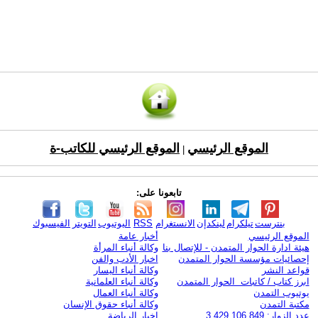
الموقع الرئيسي
الموقع الرئيسي للكاتب-ة
|
تابعونا على:
بنترست
تيلكرام
لينكدإن
الانستغرام
RSS
اليوتيوب
التويتر
الفيسبوك
الموقع الرئيسي
أخبار عامة
هيئة ادارة الحوار المتمدن - للإتصال بنا
وكالة أنباء المرأة
إحصائيات مؤسسة الحوار المتمدن
اخبار الأدب والفن
قواعد النشر
وكالة أنباء اليسار
ابرز كتاب / كاتبات الحوار المتمدن
وكالة أنباء العلمانية
يوتيوب التمدن
وكالة أنباء العمال
مكتبة التمدن
وكالة أنباء حقوق الإنسان
عدد الزوار: 3,429,106,849
اخبار الرياضة