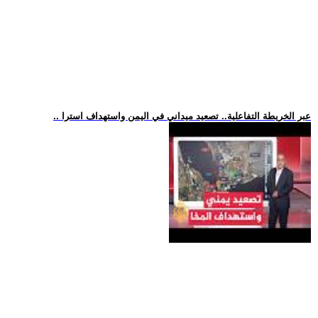
.. عبر الخريطة التفاعلية.. تصعيد ميداني في اليمن واستهداف استرا