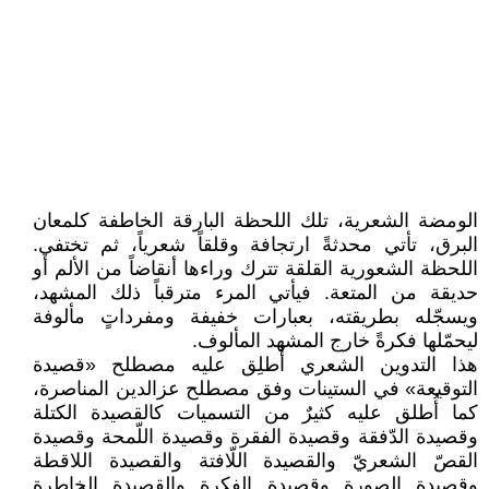
الومضة الشعرية، تلك اللحظة البارقة الخاطفة كلمعان
البرق، تأتي محدثةً ارتجافة وقلقاً شعرياً، ثم تختفي.
اللحظة الشعورية القلقة تترك وراءها أنقاضاً من الألم أو
حديقة من المتعة. فيأتي المرء مترقباً ذلك المشهد،
ويسجّله بطريقته، بعبارات خفيفة ومفرداتٍ مألوفة
ليحمّلها فكرةً خارج المشهد المألوف.
هذا التدوين الشعري أُطلِق عليه مصطلح «قصيدة
التوقيعة» في الستينات وفق مصطلح عزالدين المناصرة،
كما أُطلق عليه كثيرٌ من التسميات كالقصيدة الكتلة
وقصيدة الدّفقة وقصيدة الفقرة وقصيدة اللّمحة وقصيدة
القصّ الشعريّ والقصيدة اللّافتة والقصيدة اللاقطة
وقصيدة الصورة وقصيدة الفكرة والقصيدة الخاطرة