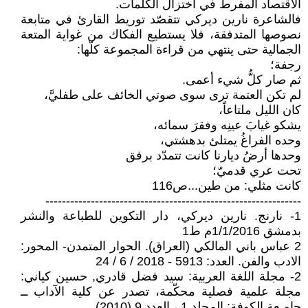
الاقتصاد المفرط في اختزال الكلمات.
فالشاعرة نارين ديركي تتقصّد توريط القارئ في متابعة
نصوصها المتدفقة، فلا يستطيع الفكاك من غواية المتعة
الجمالية حتى ينتهي من قراءة المجموعة كلّها:
رجفة؛
ثم صار كلُّ شيء أعمى.
لم تكن العتمة ترى سوى صوتي الخائف على طفليَّ،
كان الليل ملتاعاً،
يشكو غيابَ عينِه وفقرَ سمائه،
وحده الفراغُ يمتلئ بدهشتي،
وحدها أرضُ ديارنا كانت تتمدّد برفق
تحت عري قدميّ؛
كانت مثلي: من طين...ص116
--------------------------------------------------------------
1- نارنج. نارين ديركي، دار التكوين للطباعة والنشر
بدمشق 1/1/2016م ط1
2 عباس باني المالكي (العراق). الحوار المتمدن- المحور:
الادب والفن. العدد: 5913 - 2018 / 6 / 24
2- مجلة اللغة العربية: سيد فضل قادري, حسين کياني:
مجلة علمية فصلية محكّمة، تصدر عن كلية الآداب ــ
جامـعة الكوفة: المجلد 1 ، العدد 9 (2010)