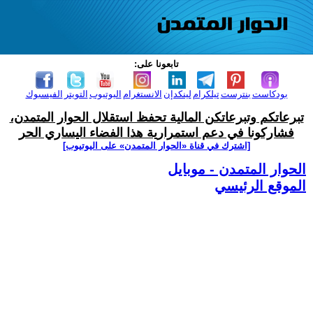
تابعونا على:
بودكاست
بنترست
تيلكرام
لينكدإن
الانستغرام
اليوتيوب
التويتر
الفيسبوك
تبرعاتكم وتبرعاتكن المالية تحفظ استقلال الحوار المتمدن،
فشاركونا في دعم استمرارية هذا الفضاء اليساري الحر
[اشترك في قناة ‫«الحوار المتمدن» على اليوتيوب]
الحوار المتمدن - موبايل
الموقع الرئيسي