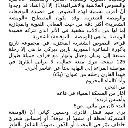
والنصوص الفلاشية والاشراقية(1). إلا أنّ النقاد قد وجدوا
أنّ أقرب تسمية لهذه النصوص هي قصيدة التوقيعات
والومضة الشعرية. وقد يكون المصطلح «الومضة
الشعرية» أكثر دقة من حيث المعاني اللغوية والمجازية
لِما لها من دلالات مخفية في الأثر الذي تتركه قصيدة
الومضة. ما هي (الومضة – التوقيعة) الشعرية.
قراءة النصوص الشعرية المختزلة في مجموعة نارنج
باكورة الشاعرة السورية نارين ديركي ما هي إلا رحلة
ممتعة إلى وديان وجبال وأنهار مع خراف جميلة طوال
125 صفحة تترك متعة جمالية، لا يتوانى القارئ في
مواصلة القراءة إلى النهاية بحثاً عن عناصر أخرى.
فيبدأ القارئ رحلته من عنوان: (بِدْء)
وأنا كالماء المحروم
من البحر،
أغار من السمكة العمياء في قاعه،
وأهمس لزبده:
البدء كان من مائي...ص5
يرى سيد فضل قادري, وحسين کياني أنّ (الومضة
الشعريّة لحظة أو مشهدٌ أو موقفٌ أو إحساس شعريّ
خاطف يمّر في المخيلة أو الذّهن يصوغُهُ الشاعرُ بألفاظٍ