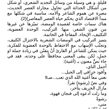
قليلةٍ. و هي وسيلة من وسائل التجديد الشعري، أو شکل
من أشکال الحداثة التي تحاول مجاراة العصر الحديث،
معبرة عن هموم الشاعر وآلامه، مناسبة في شکلها مع
مبدأ الاقتصاد الذي يحکم حياة العصر المعاصر)(2).
هناك سمات خاصة لقصيدة الومضة، تميّزها عن غيرها
من فنون الشعر، منها: الترکيب، الوحدة العضوية،
التكثيف، الإيحاء، المفاجأ في الخاتمة.
يتميز التركيب في الومضات الشعرية بالاختزال الكثيف،
وتجنّب الإسهاب مع الاحتفاظ بالوحدة العضوية للفكرة،
حيث يمكن للشاعر أو القارئ أنْ يتفنّن في زيادة جملة او
جملٍ، لكن يبقى المعنى محافظاً على وحدته. فقد في
جاء نصٍّ معنون بـ (أغنية):
أحمل الناي،
وأقود خرافي إلى الجبل...
نغني معاً أغنية الله الذي تعب...صـ9
وفي نصّ (رشوة) نقرأ:
مازال الخريف يتأخر،
وما زلت أدعوه إلى فنجان قهوة،
رشوةً
مني،