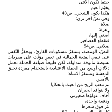
حيثما تكون الأنثى
يخيّم الغيم
هكذا يكون الشجر... ص43
وفي نصّ آخر نرى:
صلاة
زهرة:
أُصغي إليها،
فتقطع العصافير
صلاتي...ص54
النصّ، الومضة، يستفزّ مسكونات القارئ، ويحفزُّ النّفس
على تلقي المتعة الجمالية في تعبيرٍ مؤثّث على مفردات
بسيطة مألوفة متداولة، لكن طبيعة صياغة الجملة تحمل
دلالاتٍ أوسع من الجملة الاعتيادية باستخدام مفردة تخلق
الدهشة وتستفزّ الانتباه:
بالأمس
لم تتعب الريح من العبث بالحكايا
ولا بنوافذ الجيران
أخاف عواؤها صغيرتي
ودفعة واحدة،
نثر فوق شعرها،