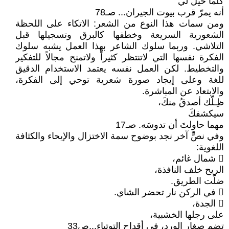
كلما خُيِّلَ لي
أنه يمرّ قرب بيوت الجيران... صـ78
ومن سمات هذا النوع من الشعر: الاتكاء على اللحظة
الشعورية السريعة وخطفها كالبرق وتسجيلها قبل
التلاشي. وربما سلوك الشاعر بهذا العمل يشبه سلوك
الفكرة نفسها التي لاتنتظر كثيراً ولاتمنح مجالاً للتفكير
والتخطيط. لكن العمل نفسه يعتمد الاستخدام الدقيق
للغة وعلى إيجاد صورة شعرية توحي إلى الفكرة،
والابتعاد عن المباشرة.
ظِـلّك أصدقُ منكَ،
سيكشفكَ
مهما حاولتَ أن تدوسَه. صـ17
وفي نصٍّ آخر نجد بوضوح سمة الاختزال والإيحاء والكثافة
اللغوية:
 شمال غائم،
الريح خلف النافذة،
ضلّت الطريق.
 في الركن نار تحضر الشاي.
 الجدة،
على رجلها الخشبية،
تضم صغار الورد، في أقداح التوتياء...ص33