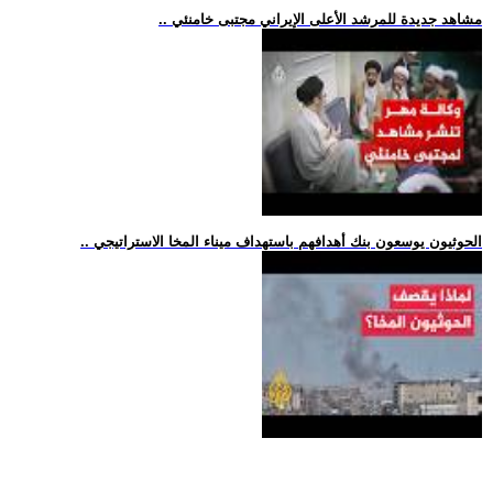
.. مشاهد جديدة للمرشد الأعلى الإيراني مجتبى خامنئي
.. الحوثيون يوسعون بنك أهدافهم باستهداف ميناء المخا الاستراتيجي