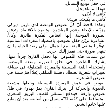
في حفل توديع السنابل.
هوذا المساء يحلُّ
كأنني لا أبكي،
كأنني ما بكيتُ...ص61
وهكذا نلاحظ أنّ كلّ نصوص الومضة لدى نارين ديركي
مزيّنة بالإيحاء وعدم المباشرة، وتنفرد بالاقتصاد وتدفق
الصورة الموحية. إنها اقتناص لفكرة طائرة. وكأنّ
الشاعرة تزيّن حقل نصوصها باصطياد المفردات المناسبة
لتوفّر للمتلقي المتعة مع الجمال. وفي رصد الحياة ما إن
تنتهي صورة حتى تقفز إليك أخرى.
من سمات هذه النّصوص أنها تجعل القارئ جزءاً منها،
يشارك الشاعرة في خلق الصورة ومتعة الومضة،
واستخدام اللغة البسيطة والمفردة المتداولة في صياغة
تعبيراتٍ شعرية تصطاد دهشة المتلقي يُعدّ أهمّ سمة في
نصوص الشاعرة.
الغوص في عمق المفردة البسيطة وجعلها مشبعة
بالحيوية والحركة لن يترك القارئ يمرّ بهدوء في ظلّ
نصوصٍ وارفة، فيندفع المتلقي لقطف البريق الشعري
المتساقط على كفّه، لكنّه ينسلّ بين أصابعه بعد أن يطبع
عليها خاتم الشعر.