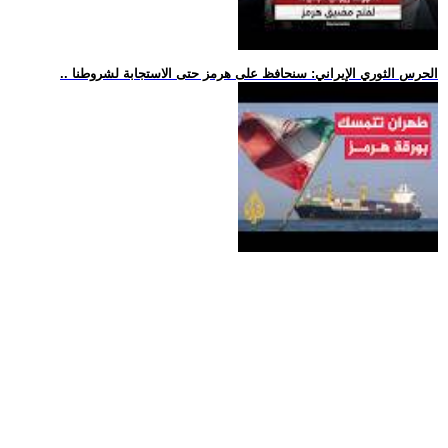
.. الحرس الثوري الإيراني: سنحافظ على هرمز حتى الاستجابة لشروطنا