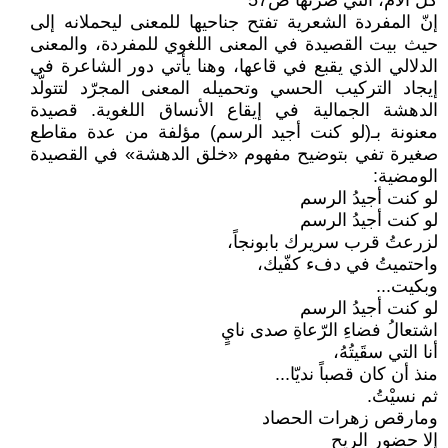
كل الأم، التي صرتها ص57
إنّ المفردة الشعرية تفتح جناحيها للمعنى ليحملانه إلى
حيث بيت القصيدة في المعنى اللغوي للمفردة، والمعنى
الدلالي الذي يقبع في قاعها، وهنا يأتي دور الشاعرة في
إيجاد التركيب الحسي وتحميله المعنى المجرّد لتتولّد
الدهشة الجمالية في إيقاع الأنساق اللغوية. قصيدة
معنونة بـ(لو كنت أجيد الرسم) مؤلفة من عدة مقاطع
صغيرة تفي بتوضيح مفهوم «خلق الدهشة» في القصيدة
الومضية:
لو كنت أجيدُ الرسم
لو كنت أجيدُ الرسم
لزرعتُ قرب سريرك بابونجاً،
واحتميتُ في دفء كفّيك،
وبكيت...
لو كنت أجيدُ الرسم
اشتعالُ فضاءِ الرّعاةِ صدى نايٍ
أنا التي سقَيتُهُ،
منذ أن كان قصباً نديّا...
ثم نسيْتُ.
ومارقص زهرات الحصاد
إلا حضور الريح