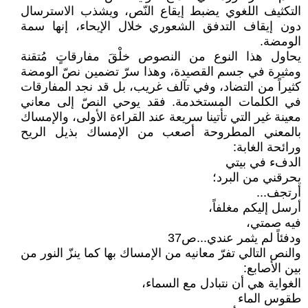
التكثيف اللغوي يضبط إيقاع النّص، ويشذب الاسترسال
دون إيقاف التدفق الشعوري خلال الإيحاء، إنها سمة
الومضة.
يحاول هذا النوع من النصوص خلْقَ مفارقاتٍ مُتقنة
ومثيرة في جسم القصيدة، وهذا سرّ تضمين نصّ الومضة
كثيراً من التضاد، وفي تآلف غريب، بل قد نجد المفارقات
في الكلمات المستخدمة. فقد يوحي النصّ إلى معاني
معينة غير التي تأتينا سريعة عند القراءة الأولى، والإمساك
بالمعني المطروحة أصعب من الإمساك بذيل الريح
ورائحة الغابة:
الدفء في بيتي
يحرقني من البرد؛
أرتجف...
أرسل إليكم مغلفاً،
فيه صمتي،
ودفئاً لم يثمر عندي...ص37
والنص التالي تفرّ معانيه من الإمساك بها كما ينزّ النور من
بين الأصابع:
الغواية هي أن نتبادل مع السماء،
طقوس الماء