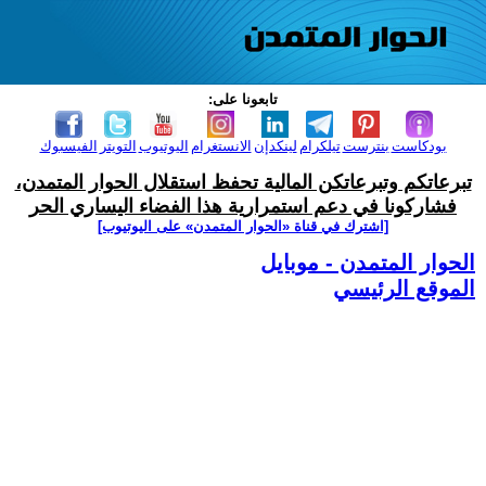
تابعونا على:
بودكاست
بنترست
تيلكرام
لينكدإن
الانستغرام
اليوتيوب
التويتر
الفيسبوك
تبرعاتكم وتبرعاتكن المالية تحفظ استقلال الحوار المتمدن،
فشاركونا في دعم استمرارية هذا الفضاء اليساري الحر
[اشترك في قناة ‫«الحوار المتمدن» على اليوتيوب]
الحوار المتمدن - موبايل
الموقع الرئيسي