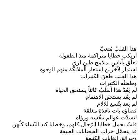
هذا القلبُ مُتعبٌ
ارتكب خطايا متراكمة منذ الطفولة
تعلّق بأناسٍ بملامح طينٍ لزقٍ
استدار لآخرين استعار الملائكة منهم الوجوه
هذا القلب طعنَ الكثيرات
وطعنتْه الكثيرات
لم يَعُدْ هذا القلبُ كائناً يستحق الحياة
لم يعُد يستحق الاهتمام
لم يعد يتّسع للآلام
فضاؤه بات نافذة مغلقة
انسدّت عوالم تنفّسه ورؤاه
قلبٌ يحمل خطايا الرّجال كلهم، وخطايا كيد النّساء كلّهن
قد يتحمّل خراب الفيضانات العنيفة
وحرائق الغابات الكثيفة