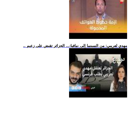
.. مهدي لعريبي: من السينما إلى -مافيا-... الجزائر تقبض على زعيم