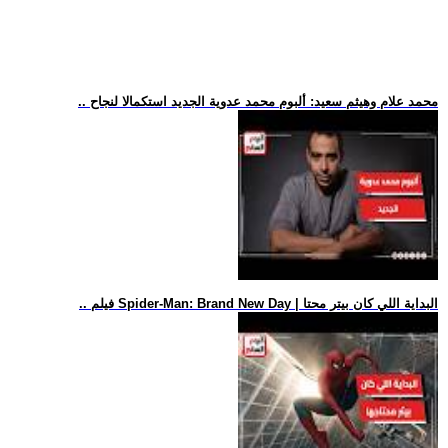
.. محمد علام وهيثم سعيد: ألبوم محمد عدوية الجديد استكمالا لنجاح
.. فيلم Spider-Man: Brand New Day | البداية اللي كان بيتر محتا