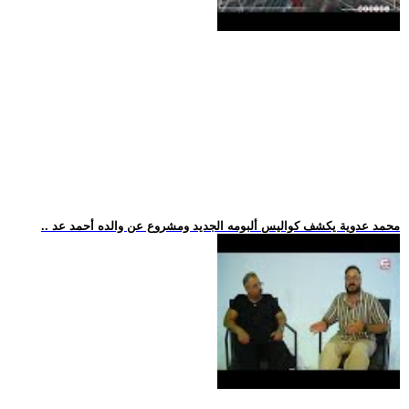
.. محمد عدوية يكشف كواليس ألبومه الجديد ومشروع عن والده أحمد عد