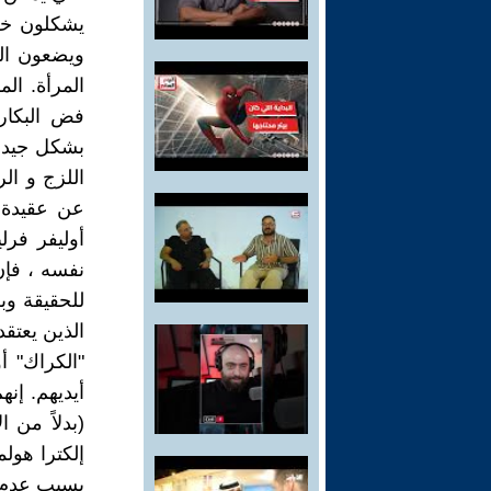
يشكلون خطر
ويضعون ال
المرأة. ال
فض البكارة
بشكل جيد ل
اللزج و ال
عن عقيدة ا
أوليفر فر
نفسه ، فإن
للحقيقة وبط
الذين يعتق
"الكراك" أ
أيديهم. إن
(بدلاً من ا
إلكترا هول
بسبب عدم ا