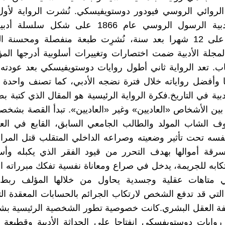
الروائي الروسي فيودور دوستويفيسكي. نُشرت الرواية لأو
المجلة الأدبية الرسول الروسي عام 1866 على شكل س
متسلسلة على 12 شهرا بعد سنة، نُشرِت طبعة منفصلة ومحسنة
لمجلة الأدبية ضمت اختصارات وتغييرات أسلوبية أدرجها ال
اب. تعد الرواية ثاني أطول روايات دوستويفيسكي بعد عودته
ا وأفضل رواياته خلال فترة نضجه الأدبي، كما تصنف واحدة
دبية في التاريخ.فكرة الرواية الرئيسية هو المقال الذي كتبة ب
ين الأشخاص «العاديين» وغير «العاديين». تبدأ القصة بشخص
ف الشاب المولد والطالب الجامعي السابق، القابع في العو
سه تحت تأثير وضعيته وصراعه الداخلي المتقلب قتل المراب
وسرقة أموالها بهدف التحرر من قيود الفقر الذي يكبله وأس
كابه للجريمة، يدخل في صراع ومعاناة نفسية تفكك مبرراته الأو
 متاهات عقلية وجسدية يحاول من خلالها المؤلف ربط
 التي قد تدفع الشخص لارتكاب الجرائم بالحسابات المعقدة ال
ة العقل البشري.كانت خصوصية تطور الشخصية الرئيسية ب
روايات دوستويفسكي انفتاحا على الحداثة الأدبية وقطيعة 