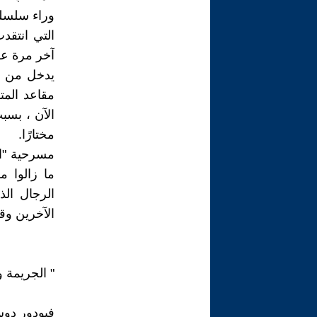
وراء سلسلة 
التي انتقد
آخر مرة على
يدخل من ا
مقاعد المت
الآن ، بسبب
مختارًا.
مسرحية "ال
ما زالوا 
الرجال الذ
الآخرين وقو
" الجريمة و
فيودور دو