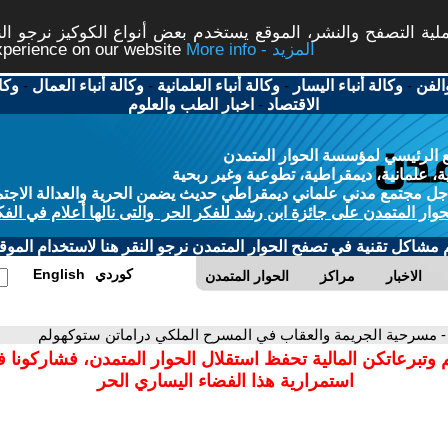
ة التصفح والنشر، الموقع يستخدم بعض أنواع الكوكيز نرجو النق
More info - المزيد
experience on our website
الفن
-
وكالة أنباء اليسار
-
وكالة أنباء العلمانية
-
وكالة أنباء العمال
-
وكا
الاقتصاد
-
اخبار الطب والعلوم
 الرئيسي لمؤسسة الحوار المتمدن
، علمانية، ديمقراطية، تطوعية وغير ربحية
ل مجتمع مدني علماني ديمقراطي حديث يضمن الحرية والعدالة الاجتم
حوار المتمدن على جائزة ابن رشد للفكر الحر والتى نالها أعلام في الفك
م مشاكل تقنية في تصفح الحوار المتمدن نرجو النقر هنا لاستخدام الموقع
كوردي
English
الاخبار
مراكز
الحوار المتمدن
- مسرحية الجريمة والعقاب في المسرح الملكي دراماتن ستوكهولم
 وتبرعاتكن المالية تحفظ استقلال الحوار المتمدن، فشاركونا 
استمرارية هذا الفضاء اليساري الحر