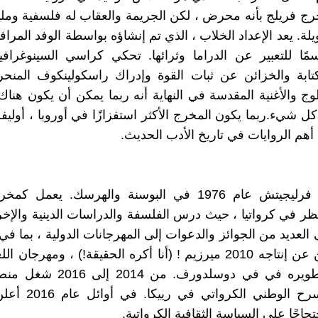
رج فريلج بأنه محرض ، لكن الجريمة والعقاب له فلسفية ومل
لة. يعد الإعداد الخلاب ، الذي تم إنشاؤه بواسطة الوفد المرا
سمًا للتعبير عن الدراما وثرائها. تحكي كراسي السينوغراف
كتابة والخزائن عن ثبات القوة وإدراك راسكولينكوف المنح
وج والأغنية المقدسة في النهاية أنه ربما يمكن أن يكون هناك
ل شيء.ربما يكون المخرج الأكثر استفزازًا في أوروبا ، أوليفر
أهم الروايات في تاريخ الأدب الحديث.
ولد أوليفر فرليجيتش عام 1976 في البوسنة والهرسك. يعم
ر في كرواتيا ، حيث درس الفلسفة والدراسات الدينية والإخ
العديد من الجوائز والدعوات إلى المهرجانات الدولية ، بما في 
فيستيوشين عن إنتاجه 2010 ميرزيم ! (أنا أكره الحقيقة!) ، ومهرجا
الذي تم تطويره في في دوسلدورف. من
الفني للمسرح الوطني الك
تجاجًا على السياسة الثقافية الكرواتية.