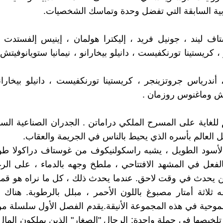
لأدبية السابقة التي تفضل وحدة وتماسك الشخصيات.
اف ليند ، جونيل فريد ، إليكترا هولمان ، إينيس إلفستدت 
 كريستينا تورنكفيست ، دانيلو بيخارانو ، نيمانيا ستويانوفيت
أندرياس جروتزينجر ، كريستينا تورنكفيست ، دانيلو بيخارانو 
ش وماغنوس روزمان .
للغاية على المسرح الملكي دراماتن . الجدران الصناعية السو
ثل العالم بأسره الذي يحيط بالناس في الجريمة والعقاب.
لأسود الطويل ، يشبه راسكولنيكوف من غوستاف دراكولا طوي
فعل في المشهد الافتتاحي ، ملطخ وجهه بالدماء ، على الر
ن يحدث في وقت لاحق. عندما يحدث ذلك ، كل ما نراه هو ق
عه ثلاثة أمتار مصبوغ باللون الأحمر ، مبلل بالرطوبة. هناك 
موحية في هذه المجموعة الأنيقة.يقدم الفصل الأول سلسلة م
تلخيصها في جملة واحدة: الرجال "الصغار" الذين يملكون الما