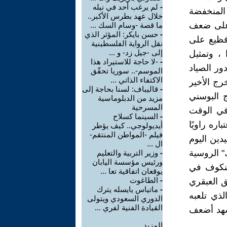
-
لم يرغب أحد في نيله
 المنخفضة
خلال عهد بطرس الأكبر..
 على ضعف
ما قصة -وسام السك ...
-
حسن بايكر: المؤثر الذي
 فظيع على
نقل الرواية الفلسطينية
إلى -جيل زد- و ...
 ، وتمثيل
-
-لا حاجة للاستيراد هذا
ور الصياد
الموسم-.. سوريا تحقّق
الاكتفاء الذاتي ...
رج الأخير
-
قاليباف: لسنا بحاجة إلى
ج البوسني
مزيد من الدبلوماسية
المسرحية
في الوقت
-
السينما كسلاح
ره راويًا
أيديولوجي.. كيف يؤطر
فيلم -المواطن المنتقم-
يدين اليوم
ال ...
" الروسية
-
وزير التربية والتعليم
ورئيس مؤسسة اليابان
لينكوف في
يوقعان اتفاقية تعا ...
-
الطاغوت
ق العبقري
-
ماتياس يايسله يترك
لذي تلعبه
الدوري السعودي ويتولى
القيادة الفنية لفري ...
مشهد أضعف
المزيد.....