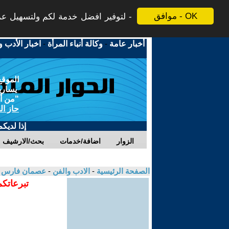
موافق - OK
لتوفير افضل خدمة لكم ولتسهيل عملي
أخبار عامة
-
وكالة أنباء المرأة
-
اخبار الأدب و
الموقع
يسارية
"من أج
حاز ال
إذا لديك
الزوار
اضافة/خدمات
بحث/الارشيف
الصفحة الرئيسية
-
الادب والفن
-
عصمان فارس
تبرعاتكم