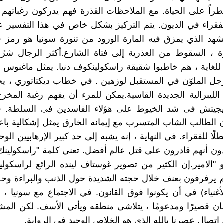
اً على الحياة. مع الملاحظات القذرة فهم يدركون رغباتهم
فقراء في الديون. يتم التركيز بشكل خاص في هذا التفسير
مشهد الذي يمزق فيه المارة الورود من تنورة سونيا هو رمز
 ، السقوط من العذرية إلى فتاة الشارع.أكثر الرجال شرًا
لغاية ، هم خاطبوا شقيقة راسكولينكوف دنيا. يمثل ماغنوس د
رجل الملوّن في المستقبل لوزهين . في خطاب ديكتاتوري ، يخ
لليبرالية الجديدة القاسية.يمكن للمرء أن يفهم رغبة المخر
ليجيتش في شد الخيوط على هؤلاء الفاسدين في السلطة. 
 الطالب الشاب المتسرب مع إيمانه الخارق يمثل إشكالية باعتبا
لًا للفقراء. في النهاية ، إنه يشبه إلى حد كبير الإرهابيين الوح
دون أنهم قادرون على قتل عالم أفضل. تعني كلمة "راسكولينك
و "الامير.إن الكثير من تصوير غوستاف لينده الرائع لراسكو
هم يرفرفون بعنف خلال حجته الشديدة حول الذنب والبراءة وح
لأغنياء) في أن يكونوا فوق القانون. في الاجتماع مع سونيا ، ا
مان قصيرًا ومدعومًا ، يتلاشى منطقه ويأتي الأسف. لكن ال
تصال عصرنا بالله الذي هو الخلاص الوحيد في الرواية.