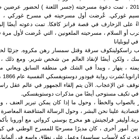
في عام 2017 ، تمت دعوة مسرحيته (جسر اللعنة ) لحضور عرضين
يم غوركي. عُرضت أول مسرحيته في مسرح غوركي ، أعق
اءً على الزخارف في قصة فرانز كافكا. تمت دعوته أيضًا إ
ب أو السلام ، مسرحيته الملعونين ، التي عُرضت لأول مرة
ي ليوبليانا
لب راسكولينكوف سرقة وقتل سمسار رهن مكروه. جزئيًا لخل
فسك ، ولكن أيضًا لإنقاذ العالم من شخص شرير. ومع ذلك ،
مته ، ينهار ، ويبدأ في الشك في منطقه السابق ويعاني م
بالذنب و
توقف عن الإعجاب. الآن يتم إلقاء الجمهور في عالم عقل را
 في تكيف مستوحى أيضًا من مذكرات دوستويفسكي.
ر بالصواب والخطأ ، وحول ما إذا كان يمكن تبرير العنف ، وب
اقتصادية علينا نحن البشر ، وحول الرسالة المتناقضة المعاصرة
شرية.أوليفر فرلجيتش هو مخرج بوسني كرواتي مع أوروبا بأكم
ين أمور أخرى ، كان مديرًا مسرحيًا للمسرح الوطني في كرو
ذي تركه لأسباب سياسية) وعمل على نطاق واسع في ألمانيا.