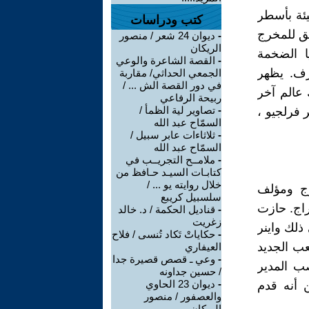
يئة بأسطر
كتب ودراسات
فق للمخرج
-
ديوان 24 شعر / منصور
الريكان
يا الضخمة
-
القصة الشاعرة والوعي
رف. يظهر
الجمعي الحداثي/ مقاربة
في دور القصة الش ... /
 عالم آخر
ربيحة الرفاعي
-
تصاوير لية الظمأ /
 فرلجيو ،
السمّاح عبد الله
-
ثلاثاءات عابر سبيل /
السمّاح عبد الله
-
ملامــح التجريــب في
كتابـات السيـد حـافظ من
خلال روايته يو ... /
ل كمخرج ومؤلف
سلسبيل كريبع
راج. حازت
-
قناديل الحكمة / د. خالد
زغريت
ذلك واينر
-
حكاياتْ تَكاد تُنسى / فلاح
ن اللعب الجديد
العيفاري
-
وعي ـ قصص قصيرة جدا
 2014 إلى 2016 شغل منصب المدير
/ حسين جداونه
-
ديوان 23 الحاوي
رواتي في رييكا. في أوائل عام 2016 أعلن أنه قدم
والعصفور / منصور
الريكان