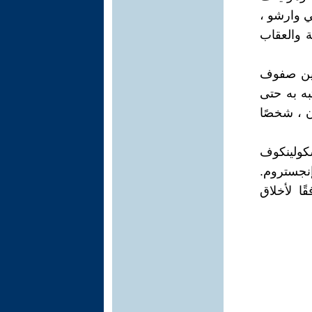
ي وارشو ،
ة والعقاب
بين صفوف
ه به حتى
ن ، شخصًا
سكولينكوف
نجستروم.
ًا لأخلاق