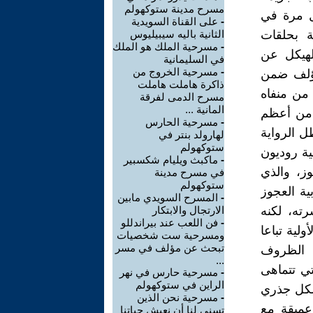
مسرح مدينة ستوكهولم
ل مرة في
-
على القناة السويدية
لسلة أدبية بحلقات
الثانية باليه سيبيليوس
-
مسرحية الملك هو الملك
 الهيكل عن
في السليمانية
-
مسرحية الخروج من
مؤلف ضمن
ذاكرة هاملت هاملت
 من منفاه
مسرح الدمى لفرقة
المانية ...
 من أعظم
-
مسرحية الحارس
طل الرواية
لهارولد بنتر في
ستوكهولم
ية روديون
-
ماكبث ويليام شكسبير
ز، والذي
في مسرح مدينة
ستوكهولم
ية العجوز
-
المسرح السويدي مابين
رته، لكنه
الارتجال والابتكار
-
فن اللعب عند بيراندللو
لية تباعا
ومسرحية ست شخصيات
تبحث عن مؤلف في مسر
 الظروف
...
تي تتماهى
-
مسرحية حارس في نهر
الراين في ستوكهولم
شكل جذري
-
مسرحية نحن الذين
عميقة مع
تسنى لنا أن نعيش حياتنا