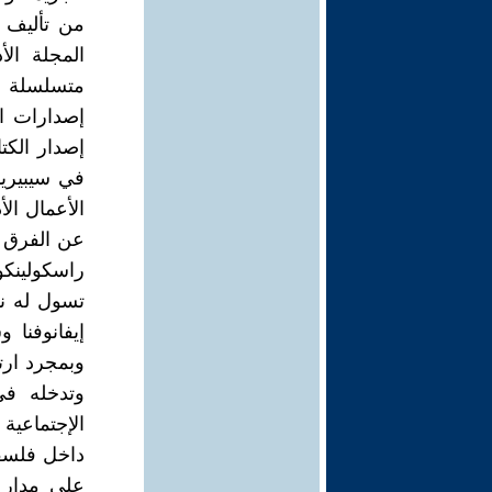
من تأليف 
إصدارات ا
إصدار الكت
في سيبيري
الأعمال الأ
عن الفرق ب
راسكولينكو
تسول له نف
إيفانوفنا 
وبمجرد ارت
وتدخله في
الإجتماعية
داخل فلسف
على مدار 