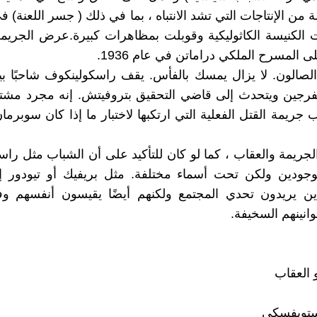
من الإنتاجات التي تشد الانتباه ، بما في ذلك ( جسر اللعنة) ف
ت الكنيسة الكاثوليكية وقوبلت بمظاهرات كبيرة.عرض الجريم
 المسرح الملكي دراماتن في عام 1936.
لصالون. لا يزال يمسك بالفأس. يقف راسكولينكوف شاحبًا 
فرجين ويتحدث إلى قاضي التحقيق بتروفيتش. إنه مجرد مشتب
 جريمة القتل الفعلية التي ارتكبها لاختبار ما إذا كان سوبرما
جريمة والعقاب ، كما لو كان للتأكيد على أن الشباب مثل را
موجودين ولكن تحت أسماء مختلفة. مثل بريفيك أو تيودور إ
ين يريدون تحدي المجتمع ولكنهم أيضًا يقيسون أنفسهم وفق
انينهم السخيفة.
 العقاب
ستويفسكي