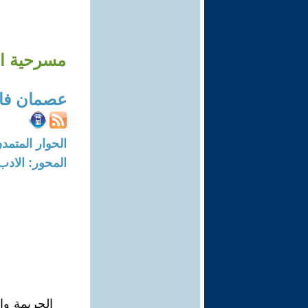
مسرحية ال
عصمان ف
الحوار المتمدن-العدد: 7448 - 22
المحور: الادب
الجريمة وا