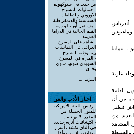
من جديد في ستوكهولم
-
جماليات المسرح
الاوروبي والتطلعات
السياسية والديمقراطية
، أندرياس
-
مستقبل أوروبا وازمة
القيم الحالية في الدراما
ش وماغنوس
القديمة
-
شاهد على المسرح
العراقي في الثمانينات
، نيمانيا
بيته وطنه المسرح
-
المرأة في المسرح
السويدي صوتها مدوي
وقوي
داء عارية
المزيد.....
ل القامة
غم من أن
اخبار الأدب والفن
-
رئيس اللجنة الأمريكية
ماش قطني
للفنون الجميلة: من
العديد من
المقرر الانتهاء من ...
-
اكتشافات أثرية جديدة
ن المشاهد
في ألتاي تكشف أسرار
ل والسلطة
حضارتي بازيريك وأفا ...