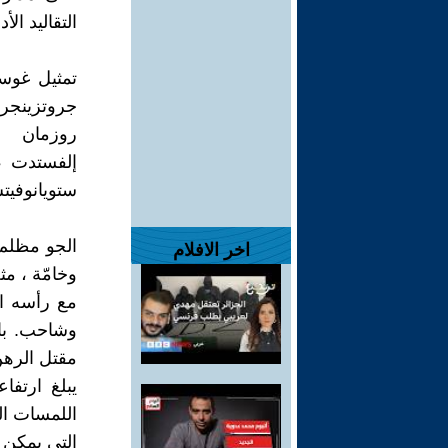
التقاليد ا
تمثيل غوست
جروتزينجر ،
روزمان
إلفستدت ، 
ستويانوفيت
الجو مظلم 
اخر الافلام
وخامّة ، م
مع رأسه ا
وشاحب. بال
مقتل الره
يبلغ ارتفا
اللمسات ال
التي يمكن 