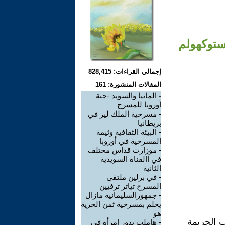
ستوكهولم
إجمالي القراءات: 828,415
المقالات المنشورة: 161
-
المانيا والسويد -جنة
أوروبا للمسرح
-
مسرحية الملك لير في
بريطانيا
-
البيئة الثقافية وثيمة
المسرحية في أوروبا
-
موزارت قداس مختلف
في االقناة السويدية
الثانية
-
في برلين ملتقى
المسرح تياتر ترفيين
-
جمهورالسليمانية مازال
يحلم بمسرحية ثمن الحرية
هو
ب الجريمة
-
هاملت يدور امرأة في