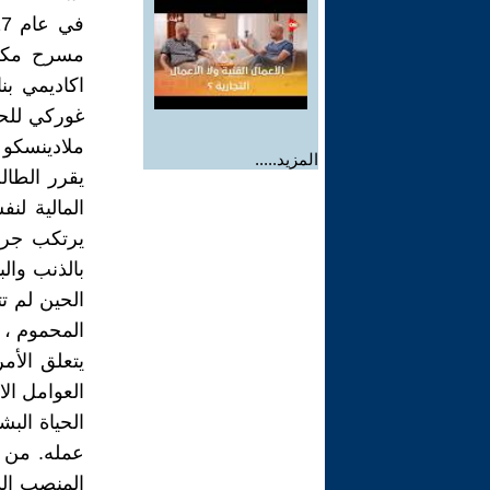
مسرح مكس
اكاديمي بن
غوركي للحر
ملادينسكو ف
المزيد.....
يقرر الطا
المالية لن
يرتكب جري
الحين لم ت
المحموم ،
يتعلق الأم
العوامل ال
الحياة الب
عمله. من ب
المنصب ال