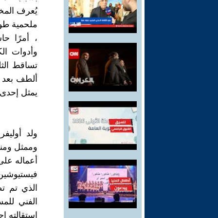
يُعرف المخ
ملحمية طوي
، أمرًا حا
وأدوات ال
تساقط الثل
ألطف بعد ك
يمثل إحدى 
وممثل ومنظ
أعماله على 
استقالته اح