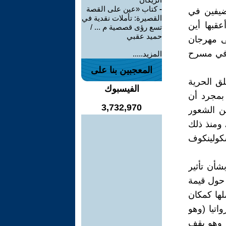
-
كتاب «عين على القصة
 ضيفين في
القصيرة: تأملات نقدية في
بها أين
تسع رؤى قصصية م ... /
حميد عقبي
لى مهرجان
 في مسرح
المزيد.....
المعجبين بنا على
ق الحرية
الفيسبوك
 بمجرد أن
3,732,970
ن الشعور
البارانويا.نُشرت رواية فيودور دوستويفسكي النفسية عام 1866 ، ومنذ ذلك
سكولينكوف
شأن تأثير
 حول قيمة
لها كمكان
اتيا (وهو
 وهو يقف