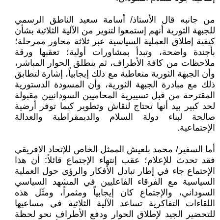
من جانبه قال الأستاذ/ أسامة سعيد الناطق الرسمي
للجبهة الثورية أنهم إستمعوا لتنوير من الآلية الثلاثية بشأن
كيفية إطلاق العملية السياسية عبر ثلاثة محاور ممرحلة؛
بأجندة واضحة، وتبدأ بمشاورات أولية؛ تعقبها ورقة
ملاحظات من كافة الأطراف، ثم ينطلق الحوار المباشر،
وأن الجبهة الثورية متعاطية مع ذلك إيجابياً، إشارة لتطابق
ذلك مع مبادرة الجبهة الثورية، وأن المسودة الدستورية
المقترحة من قبل تسييرية المحاميين السودانيين مقبولة
لحد كبير بيد أنها تحتاج لنقاش وتطوير كيما توفر أرضية
صالحة لبناء دولة السلام والديمقراطية والعدالة
الإجتماعية.
أما السفير/ محمد بلعيش الممثل الخاص للإتحاد الافريقي
فقد تحدث للإعلام؛ عقب إنتهاء الإجتماع قائلاً: أن هذا
الإجتماع جاء في إطار تبادل الأفكار والرؤى حول العملية
السياسية مع الفرقاء الفاعليين في المشهد السياسي
السوداني، والإجتماع كان إيجابياً ومثمراً، ومثّل هذه
اللقاءات التفاكرية تساعد الآلية الثلاثية في مساعيها
للتحضير الجيد لإطلاق الحوار ودفع الأطراف نحو لحظة