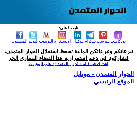
تابعونا على:
بودكاست
بنترست
تيلكرام
لينكدإن
الانستغرام
اليوتيوب
التويتر
الفيسبوك
تبرعاتكم وتبرعاتكن المالية تحفظ استقلال الحوار المتمدن،
فشاركونا في دعم استمرارية هذا الفضاء اليساري الحر
[اشترك في قناة ‫«الحوار المتمدن» على اليوتيوب]
الحوار المتمدن - موبايل
الموقع الرئيسي