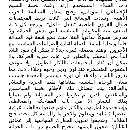
ذات السلاح المستخدم إرتد وفتك لحمة النسيج
الإجتماعي السوداني، وفتح ميدان السياسة للحرب
الأهلية، وتبددت الوشائج التي كانت تربط المجتمعات
طوال القرون الماضية "بفعل فاعل"، ويرجع كل ذلك
لضعف بنية المكونات السياسية التي تدعي الحداثة ولا
تمارس سلوكاً حداثوياً البتة؛ حيث تضع قبعة قيم الحداثة
جانباً وتبدلها بإمامة القبيلة لقيادة الصراعات السياسية مع
الآخريين، وهذه معضلة كبيرة جداً؛ لا يمكن أن تقود البلاد
أبداً نحو التحضُر والتطور في عالم سريع الحركة، ولا
يمكن أن تُقَاد المجتمعات بالعُكاز الطويل، ولا تتوقف
الشعوب المتحضرة عند لون ودين وجهة وخلاف ذلك مما
يفرق الناس، وأعتقد أن ثورة ديسمبر المجيدة جسدت
معانٍ الوحدة الشعبية لمناداتها بقيم الحرية والسلام
والعدالة؛ بينما تتضائل تلك الأحلام بخيبة السياسيين
والمثقفيين، الذين لم يكونوا قدر المسؤلية ولم يعملوا
بذلك الشعار إلا من باب المماحكة والمغالطة،
وإستخدموهُ لمأربهم، والكثير منهم صنعوا تحالفات عرقية
"بعضها مُشاهد ومعلوم والآخر ما زال يتشكل تحت جنح
الظلام"، وشجعوا تحويل المعارك السياسية إلي عمائق
القبائل؛ فتحول المشهد ليخرج الجميع من باب الحداثة