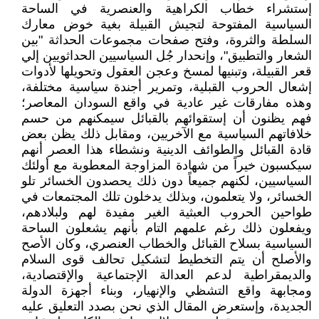
إستشراء خطاب الكراهية والعنصرية في الساحة
السياسية المفتوحة لتجيش القبيلة بغية خوض معارك
السلطة والثروة، وفتح صفحات مجموعات الحداثة "بين
الشعار والتطبيق"، وإنحدار جُل السياسيين الحداثويين إلي
قعر القبيلة، وتبنيها لمسخ وعجن العقول وتحويلها لأدوات
إشعال الحروب القبلية، وتمرير أجندة سياسية مختلفة،
وهذه مفارقات غير عادية في واقع السودان المعاصر؛
فهم يظنون أن إستقوائهم بالقبائل سيمكنهم من حسم
خلافاتهم السياسية مع الآخريين، ومقابل ذلك يظن بعض
قادة القبائل والطوائف الدينية ونشطاء هذا العصر أنهم
سيكسبون خيراً من شهادة المزاوجة المعطوبة مع أولئك
السياسيين، لكنهم جميعاً دون ذلك يحصدون الخسائر تلو
الخسائر، ولا يتعلمون، وبذلك يدخلون تلك المجتمعات في
طواحين الحروب العبثية الغير مفيدة لهم ولبلادهم،
ويفعلون ذلك رغم علمهم التام بأنهم يشعلون الساحة
السياسية بسلاح القبائل والخطاب العنصري، وكان الأصح
والأصلح أن يتم التخطيط لتشكيل تحالف قوى السلام
والديمقراطية لدعم العدالة الإجتماعية والإقتصادية،
ومجابهة واقع التشظي والإنهيار، وبناء أجهزة الدولة
الجديدة، وإستعرض المقال الذي نحن بصدد التعليق عليه