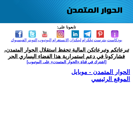
تابعونا على:
بودكاست
بنترست
تيلكرام
لينكدإن
الانستغرام
اليوتيوب
التويتر
الفيسبوك
تبرعاتكم وتبرعاتكن المالية تحفظ استقلال الحوار المتمدن،
فشاركونا في دعم استمرارية هذا الفضاء اليساري الحر
[اشترك في قناة ‫«الحوار المتمدن» على اليوتيوب]
الحوار المتمدن - موبايل
الموقع الرئيسي