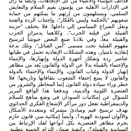
قذائف البُؤّساء والأغبياء من كل الإتجاهات، وأيضاً ما زال
في الإدارات الأهلية من يؤمنون بقيم السلام والتعايش
السلمي، ويستلهمون من إرثهم ما يمكنهم من حماية
شعوبهم "بالحكمة وليس بالعُكاز"، وإجتناب الردة والفتنة
ونقل الصراع السياسي إلي داخلها؛ فلا يختلف "حزبنة
القبيلة عن قبلنة الحزب"، وكلاهما يدمران الحزب
والقبيلة معاً، وفي بلادنا صنع البعض جيوشاً لترسيخ
مفهوم القبلية تحت مسمى "أمن القبائل"، وتلك بدعة
إنقاذية بامتياز، وهذه التشكلات الإنقاذية تحمل في طياتها
عناصر رِدة وتفكك أجهزة الدولة وإنهيارها، والإنتماء
والإحتماء بالقبيلة بدلاً عن الدولة والقانون يُعد من مظاهر
إنهيار الدولة وغياب القانون، والإنتماء والإحتماء بالدولة
والقانون لا يمنع إحتفاء الشعوب بثقافاتها وتاريخها؛ فلا
خطر وراء سيادة دولة القانون إنما المخاطر والشرور من
العنصرة اللونية والدينية، ويدفعنا هذا الواقع المرير
للسؤال عن إمكانيات السودان في وضع مناهج للسلام
والديمقراطية تفعل دور مراكز الإشعاع الفكري الحداثوي
بهدف ترسيخ قيم ومبادئ مشتركة ومتعددة الأشكال
والألوان لسودنة الهوية؟، وأيضاً إمكانية سن قانون حازم
يجرم مظاهر العنصرية بكل أنواعها لفك الإرتباط بين
السياسة والقبيلة؟، وكيفية ضمان إلتزام الجميع بتطبيق