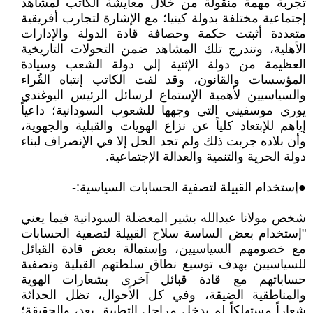
تجربة مهمة منقولة من خلال معايشة الكاتب لمشاهد
إجتماعية مختلفة بدولة كينيا؛ مع الإشارة لتجارب أفريقية
متعددة أثبتت حكمة وحصافة قادة الدولة والإدارات
الأهلية، وتندرج تلك المشاهد ضمن التحولات التاريخية
العظيمة من دولة الإثنية إلي دولة الشعب وسيادة
المؤسسات والقانون، وقد لفت الكاتب إنتباه القُراء
والسياسيين لأهمية الإستماع لرسائل الرئيس اليوغندي
يوري موسفيني التي وجهها للشعوب السودانية؛ داعياً
إياهم للإبتعاد كلياً عن نزاع الهويات والقبلية والجهوية،
وأن بلاده جربت ذلك ولم تجد الحل إلا في الإنصراف لبناء
دولة الحرية والتنمية والعدالة الإجتماعية.
●إستخدام القبيلة لتصفية الحسابات السياسية:-
شخص مولانا عبدالله بشير المعضلة السودانية فيما يعني
"إستخدام بعض الساسة سلاح القبيلة لتصفية الحسابات
مع خصومهم السياسيين، وإستمالة بعض قادة القبائل
للسياسيين بهدف توسيع نطاق سلطتهم القبلية وتصفية
حساباتهم مع قادة قبائل آخرى بشعارات الهوية
والمناطقية الضيقة، وفي كل الأحوال، تظل الحداثة
شعاراً مستهلكاً لم يدخل مراحل التطبيق بعد، والحقيقة؛