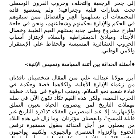
إلي جحر الرجعية والتخلف وحروب القرون الوسطى
تحت شعارات قبلية وجغرافية؛ ولم يستطيع قادة
المجتمعات أن يستلهموا العِبر والفضائل ممن سبقوهم
في الحكم والإدارة بحكمتهم وشجاعتهم، ونحن في حاجة
لطرح مشروع وطني جديد يستلهم القيم الطيبة وخصال
الأجداد ومبادئ الديمقراطية والسلام لإجتزاز أسباب
الحروب العشائرية المسيسة والحفاظ علي الإستقرار
والأمن الوطني.
●أسئلة الحداثة بين أثننة السياسة وتسيس الإثنية:-
أبرز مولانا عبدالله علي متن المقال شخصيتان نافذتان
من زعماء الإدارة الأهلية، ولكلاهما قصة وحكمة في
قيادة شعبهِ نحو السلام، وتجنب الوقوع في شِبَاك خطيئة
الحرب اللعينة، ولكن هذه القيم تكاد تكون الآن في سلة
مهملات التاريخ لمن يبصرون الحياة بعيون التملق
والإنتهازية؛ إلا عند المبصريين العقلاء "ذاكرة التاريخ غير
قابلة للمسح"، والقصتان مؤثرتان، وما زال في هذه البلاد
من يعملون من أجل الحداثة بعقول مستنيرة ترفض
الخنوع والإنزواء العنصري والجهوي، ولكنهم يواجهون