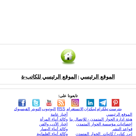
الموقع الرئيسي
الموقع الرئيسي للكاتب-ة
|
تابعونا على:
بنترست
تيلكرام
لينكدإن
الانستغرام
RSS
اليوتيوب
التويتر
الفيسبوك
الموقع الرئيسي
أخبار عامة
هيئة ادارة الحوار المتمدن - للإتصال بنا
وكالة أنباء المرأة
إحصائيات مؤسسة الحوار المتمدن
اخبار الأدب والفن
قواعد النشر
وكالة أنباء اليسار
ابرز كتاب / كاتبات الحوار المتمدن
وكالة أنباء العلمانية