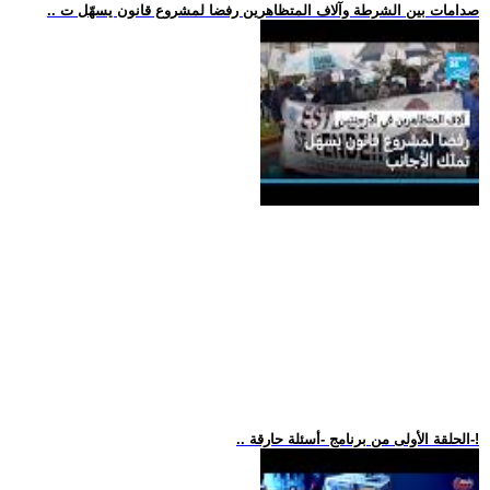
.. صدامات بين الشرطة وآلاف المتظاهرين رفضا لمشروع قانون يسهّل ت
.. الحلقة الأولى من برنامج -أسئلة حارقة-!