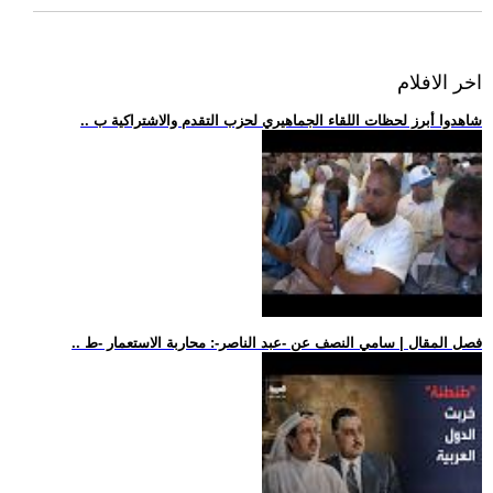
اخر الافلام
.. شاهدوا أبرز لحظات اللقاء الجماهيري لحزب التقدم والاشتراكية ب
.. فصل المقال | سامي النصف عن -عبد الناصر-: محاربة الاستعمار -ط