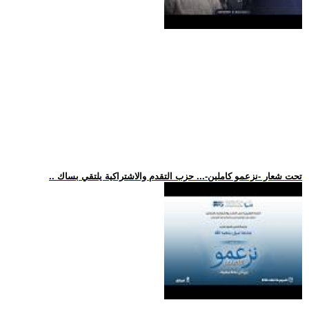
.. تحت شعار -نزعمو كاملين-... حزب التقدم والاشتراكية يلتقي بساك