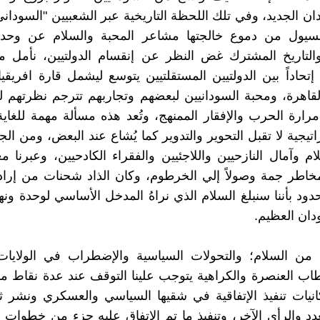
ان الجديد، وفي تلك اللحظة التاريخية عبر الشعبيين "السودان
سيول من دموع خالجتها مشاعر المحبة والسلام عن وحدة
التاريخ المشترك غض النظر عن إنقسام الدولتيين، نأمل مس
إتحاداً بين الدولتيين المستقلتيين يتوسع ليشمل قارة افريق
لقاهرة، ومحبة السودانيين لبعضهم وتجاربهم تترجم نظرتهم ل
رارة الحرب والإفقار الممنهج، وتُعد هذه مسألة مهمة للغاية
يجية لا تقبل التحوير والتدوير كما يُشاع عند البعض، ومن الج
ام وآمال النازحيين واللاجئيين والفقراء الكادحيين، وعبرنا م
اطر جمة وصولاً إلي الخرطوم، وكان الذاد شحنات من إرادتنا
حدود بأننا سنبلغ السلام الذي نراهُ المدخل الأساسي لوحدة ون
ان العظيم.
من السلام؛ والتحولات السياسية والإضطراب في الولايات و
اب العنصرة والكراهية يتوجب علينا التوقف عند عدة نقاط م
انيات تنفيذ الإتفاقية في شقيها السياسي والعسكري ونشر ث
عدد والرأي الآخر، وتنفيذ ما تم الإتفاق عليه جزء من خطوات إن