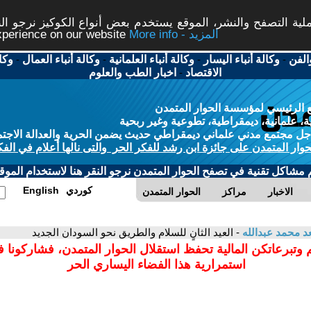
ة التصفح والنشر، الموقع يستخدم بعض أنواع الكوكيز نرجو النق
More info - المزيد
experience on our website
الفن
-
وكالة أنباء اليسار
-
وكالة أنباء العلمانية
-
وكالة أنباء العمال
-
وكا
الاقتصاد
-
اخبار الطب والعلوم
 الرئيسي لمؤسسة الحوار المتمدن
، علمانية، ديمقراطية، تطوعية وغير ربحية
ل مجتمع مدني علماني ديمقراطي حديث يضمن الحرية والعدالة الاجتم
حوار المتمدن على جائزة ابن رشد للفكر الحر والتى نالها أعلام في الفك
م مشاكل تقنية في تصفح الحوار المتمدن نرجو النقر هنا لاستخدام الموقع
كوردي
English
الاخبار
مراكز
الحوار المتمدن
 محمد عبدالله
- العيد الثانٍ للسلام والطريق نحو السودان الجديد
 وتبرعاتكن المالية تحفظ استقلال الحوار المتمدن، فشاركونا 
استمرارية هذا الفضاء اليساري الحر