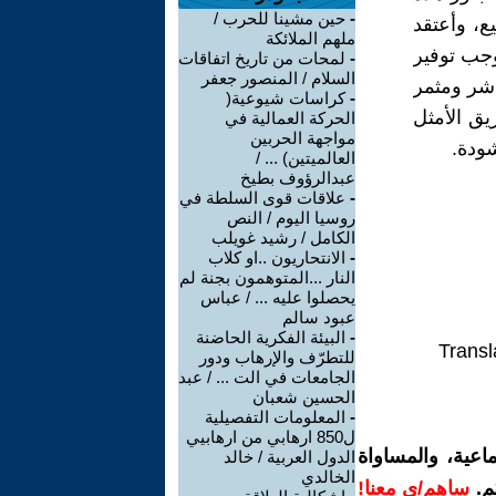
-
حين مشينا للحرب /
ع، وأعتقد
ملهم الملائكة
وجب توفير
-
لمحات من تاريخ اتفاقات
السلام / المنصور جعفر
اشر ومثمر
-
كراسات شيوعية(
يق الأمثل
الحركة العمالية في
مواجهة الحربين
شودة.
العالميتين) ... /
عبدالرؤوف بطيخ
-
علاقات قوى السلطة في
روسيا اليوم / النص
الكامل / رشيد غويلب
-
الانتحاريون ..او كلاب
النار ...المتوهمون بجنة لم
يحصلوا عليه ... / عباس
عبود سالم
-
البيئة الفكرية الحاضنة
Transl
للتطرّف والإرهاب ودور
الجامعات في الت ... / عبد
الحسين شعبان
-
المعلومات التفصيلية
ل850 ارهابي من ارهابيي
اعية، والمساواة
الدول العربية / خالد
الخالدي
م.
ساهم/ي معنا!