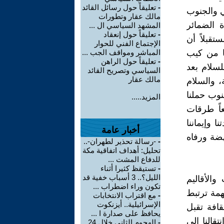
-
تعليقاً حول رسائل القائد
ي والجنوب
مالك عقار وتطورات
 الضمائر
المشهد السياسي ال ...
-
تعليقاً حول إنعقاد
تقبلاً أن
الإجتماع الفني للحوار
يا من كيب
المباشر ومواقف الجب ...
-
تعليقاً حول الراهن
لسلام بعد
السياسي وتصريح القائد
مالك عقار
، والسلام
نوب حملنا
المزيد.....
عاً طرقات
 وإيماننا
أخبار عامة
هضة ورفاه
-
-رسالة تحذير لطهران-..
تحليل: أهداف اتفاقية مكة
للدفاع المشت ...
-
تستيقظ كثيرا أثناء
الليل؟.. 3 أسباب خفية قد
الأقاليم
تكون وراء اضطراب ...
همة ترتبط
-
مع اقتراب الانتخابات
الإسرائيلية.. أيزنكوت
قافة تقبل
يحافظ على صدارة ا ...
تقالنا إلي
-
الهجوم الثاني خلال 24