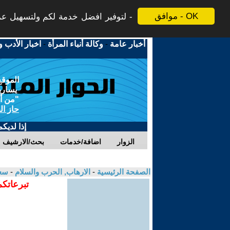
موافق - OK
لتوفير افضل خدمة لكم ولتسهيل عملي
أخبار عامة
-
وكالة أنباء المرأة
-
اخبار الأدب و
الموقع
يسارية
"من أج
حاز ال
إذا لديك
الزوار
اضافة/خدمات
بحث/الارشيف
الصفحة الرئيسية
-
الارهاب, الحرب والسلام
-
سعد
تبرعاتكم