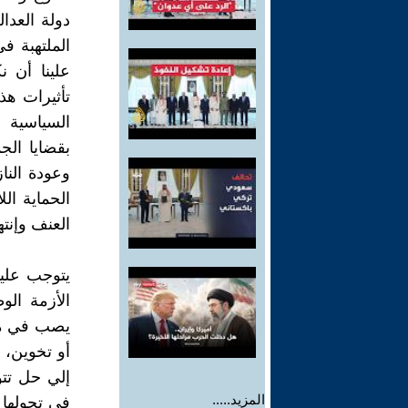
دولة العدال
الملتهبة ف
علينا أن ن
تأثيرات هذ
السياسية 
بقضايا الجم
وعودة الناز
الحماية ال
العنف وإنت
يتوجب علين
الأزمة ال
يصب في مس
أو تخوين، 
إلي حل تتو
المزيد.....
في تحولها 