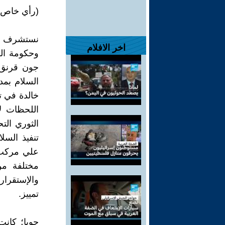
(رأي خاص)
نستشرف الع
اخر الافلام
وحكومة الس
جون قرنق د
السلام بم
خالدة في ت
اللحظات لا
الثوري الت
تنفيذ السل
علي مركب ا
مختلفة من
والإستقرار 
تمييز.
جوبا؛ كان