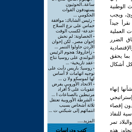
ساعة..الحوثيون
اث الوطنية
يستهدفون القوات
روئ، ويجب
الحكومي ...
-
رئيس الشاباك: موافقة
قرأ جيداً
حماس على نزع السلاح
ت العملية
-خدعة- لكسب الوقت
-
الخصاونة: لم نخش
اق الضرر
إخوان مصر.. لكن إخوان
الأردن حاولوا التنمر ...
لإقتصادية
-
زاخاروفا: هجوم الرئيس
 بما يحقق
البولندي على روسيا نتاج
-عقد تاريخية- ...
وكل أشكال
-
روسيا: باريس دأبت على
توجيه اتهامات لا أساس
لها لموسكو ولا ن ...
-
الاتحاد الأوروبي يفرض
نها إنهاء
عقوبات على 5 أفراد
مرتبطين بالصناعات ا ...
ستراتيجي
-
الشرطة الأوروبية تعتقل
ون إقصاء
ثلاثة أشخاص بسبب
انتمائهم إلى شبكتي ت ...
ية للنفاذ
المزيد.....
لبلاد تمر
تجاوز هذه
كتب ودراسات