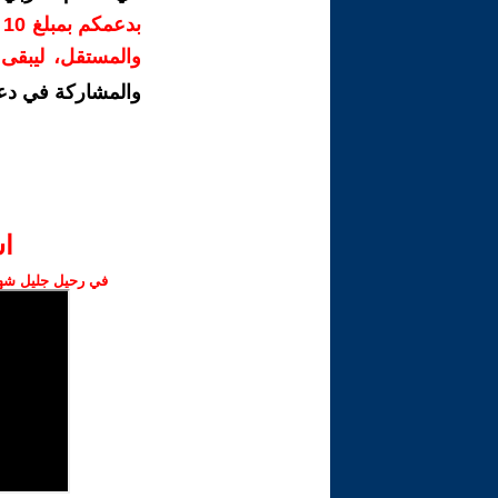
ب
والمستقل، ليبقى ص
والمشاركة في دع
ا‫
في رحيل جليل شهبا