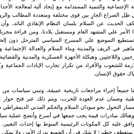
ة الإجتماعية والتنمية المستدامة مع إيجاد آلية لمعالجة الأحد
ي ظِل الصراع الجارٍ بين قوى مختلفة ومتعددة المطالب وال
كف الحديث عن السلام بلسان النظام الإنقاذي البائد، وأن ن
ا الأمر علي المشهد العام ومستقبل بلادنا، ومن قراءة مجريا
نستطيع التموضع علي المسرح السياسي المترحل دون إلح
اهير في الريف والمدينة وبناء السلام والعدالة الإجتماعية وا
حيين واللاجئيين وهيكلة الأجهزة العسكرية والمدنية والقضائية
لازمة للشعوب والأفراد من تكرار تجارب الإبادات الجماعية 
هاك حقوق الإنسان.
ا جميعاً إجراء مراجعات تاريخية عميقة، وتبني سياسات من شأ
وطنية وضمان عدم العودة للحرب، ويتم ذلك عبر فتح حوار إ
ار التحول نحو سودان السلام والحكم المدني الديمقراطي د
وهنالك مبادرات قيمة يجب جمعها في أسرع وأنضج عملية سياس
افق عليه كل المكونات الرئيسية المنوط بها إحداث التغيير، وا
بمنعطف خطير؛ لا شك في أن الجميع يدرك الأمر، ولا يمكن 