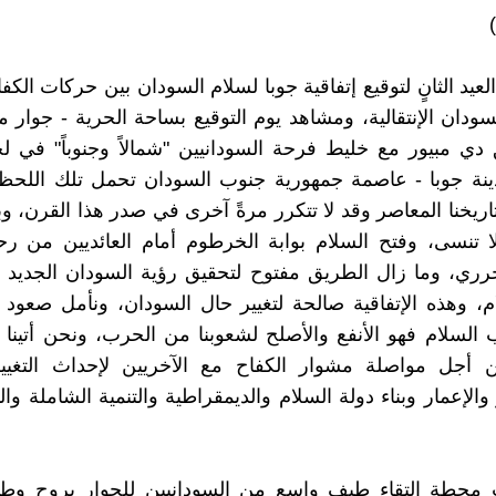
يد الثانٍ لتوقيع إتفاقية جوبا لسلام السودان بين حركات الكف
ودان الإنتقالية، ومشاهد يوم التوقيع بساحة الحرية - جوار مر
ي مبيور مع خليط فرحة السودانيين "شمالاً وجنوباً" في ل
دينة جوبا - عاصمة جمهورية جنوب السودان تحمل تلك اللحظ
اريخنا المعاصر وقد لا تتكرر مرةً آخرى في صدر هذا القرن، وب
 تنسى، وفتح السلام بوابة الخرطوم أمام العائديين من رح
حرري، وما زال الطريق مفتوح لتحقيق رؤية السودان الجديد 
ام، وهذه الإتفاقية صالحة لتغيير حال السودان، ونأمل صعود ا
لسلام فهو الأنفع والأصلح لشعوبنا من الحرب، ونحن أتينا
 أجل مواصلة مشوار الكفاح مع الآخريين لإحداث التغيير
والإعمار وبناء دولة السلام والديمقراطية والتنمية الشاملة وال
ت محطة إلتقاء طيف واسع من السودانيين للحوار بروح وطن