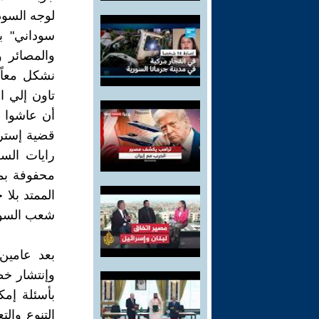
لوجه السود
سوداني" ب
والمصائر و
نشكل معاً 
تاون إلي ا
أن عاشوا م
قضية إسترات
رايات السل
محفوفة بمخ
الممتد بلا 
شعب السود
بعد عامين 
وإنتشار خط
بأسئلة إمك
التنوع والت