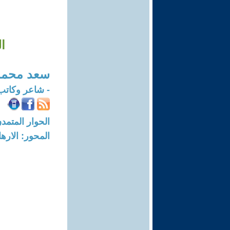
ا
سعد محمد 
- شاعر وكات
الحوار المتمدن-العدد: 7391 - 22
المحور: الاره