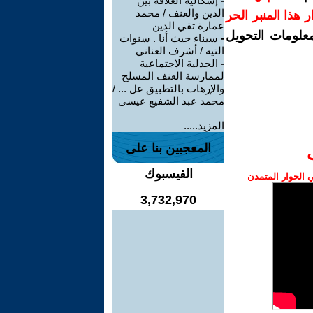
-
إشكالية العلاقة بين
الدين والعنف / محمد
رار هذا المنبر الحر
عمارة تقي الدين
معلومات التحويل
-
سيناء حيث أنا . سنوات
التيه / أشرف العناني
-
الجدلية الاجتماعية
لممارسة العنف المسلح
والإرهاب بالتطبيق عل ... /
محمد عبد الشفيع عيسى
المزيد.....
المعجبين بنا على
الفيسبوك
الحوار المتمدن
3,732,970