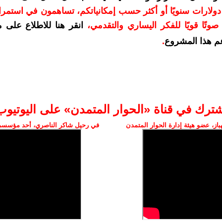
دعمكم بمبلغ 10 دولارات سنويًا أو أكثر حسب إمكانياتكم، تساهمون في استم
وتًا قويًا للفكر اليساري والتقدمي
،
انقر هنا للاطلاع على 
م هذا المشروع
.
شترك في قناة «الحوار المتمدن» على اليوتيوب
ز، عضو هيئة إدارة الحوار المتمدن
في رحيل شاكر الناصري، أحد مؤسسي 