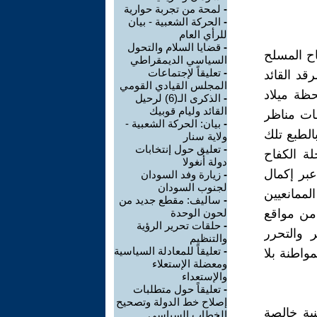
-
لمحة من تجربة حوارية
-
الحركة الشعبية - بيان
للرأي العام
-
قضايا السلام والتحول
اح المسلح
السياسي الديمقراطي
-
تعليقاً لإجتماعات
قد القائد
المجلس القيادي القومي
حظة ميلاد
-
الذكرى الـ(6) لرحيل
القائد وليام قوبيك
ات مناظر
-
بيان: الحركة الشعبية -
الطبع تلك
ولاية سنار
-
تعليق حول إنتخابات
لة الكفاح
دولة أنغولا
عبر إكمال
-
زيارة وفد السودان
لجنوب السودان
لممانعيين
-
ساليف: مقطع جديد من
 من مواقع
لحون الوحدة
-
حلقات تحرير الرؤية
 والتحرر
والتنظيم
-
تعليقاً للمعادلة السياسية
مواطنة بلا
ومعضلة الإستعلاء
والإستعداء
-
تعليقاً حول متطلبات
إصلاح خط الدولة وتصحيح
ية خالصة
الخطاب السياسي