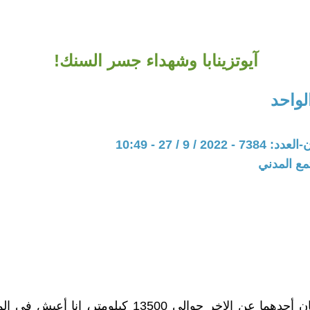
آيوتزينابا وشهداء جسر السنك!
لواحد
20 / 9 / 27 - 10:49
مع المدني
يبعدُ المكانانِ أحدهما عن الاخر حوالي 13500 كيلومتر، انا