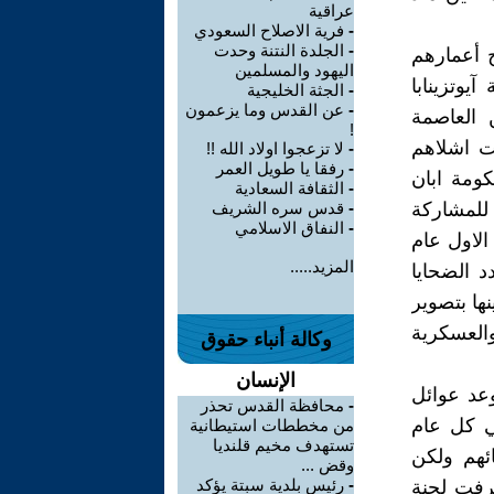
عراقية
-
فرية الاصلاح السعودي
-
الجلدة النتنة وحدت
تم اختطاف 43 طالبا تتراوح أعمارهم
اليهود والمسلمين
آيوتزينابا
-
الجثة الخليجية
-
عن القدس وما يزعمون
 العاصمة
!
ورميت اشلاهم
-
لا تزعجوا اولاد الله !!
-
رفقا يا طويل العمر
ومة ابان
-
الثقافة السعادية
 للمشاركة
-
قدس سره الشريف
-
النفاق الاسلامي
تلاتيلولكو التي وقعت في 2 تشرين الاول عام
المزيد.....
د الضحايا
ة لم تسمح حينها بتصوير
والعسكرية
وكالة أنباء حقوق
الإنسان
الرئيس اندريس مانويل لوبيز الى الرئاسة في عام 2018 وعد عوائل
-
محافظة القدس تحذر
في كل عام
من مخططات استيطانية
تستهدف مخيم قلنديا
ئهم ولكن
وقض ...
-
رئيس بلدية سبتة يؤكد
ترفت لجنة