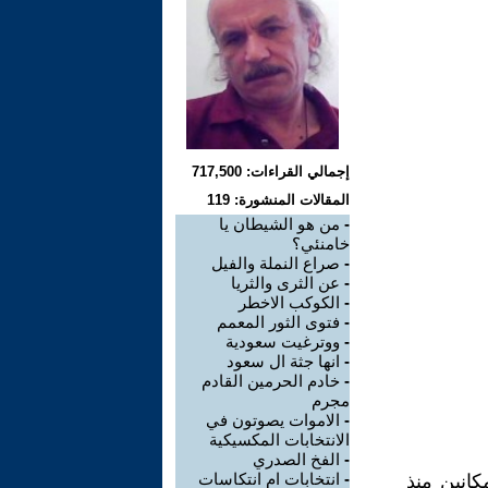
إجمالي القراءات: 717,500
المقالات المنشورة: 119
-
من هو الشيطان يا
خامنئي؟
-
صراع النملة والفيل
-
عن الثرى والثريا
-
الكوكب الاخطر
-
فتوى الثور المعمم
-
ووترغيت سعودية
-
انها جثة ال سعود
-
خادم الحرمين القادم
مجرم
-
الاموات يصوتون في
الانتخابات المكسيكية
-
الفخ الصدري
-
انتخابات ام انتكاسات
 أعيش في المكانين منذ