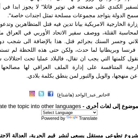
سفير الكندي على صفحته في توتير قائلا" لا يجوز ابدا في 
سمح الدولة بتواجد مجموعات مسلحة تمثل اجندات خاصة".
رة الخارجية الامريكية بيانا تدين فيه قتل المتظاهرين وتدع
لمحاسبة القتلة، ووصف سفير الاتحاد الأوربي في العراق م
لاني وجسر السنك بجرائم قتل. هذا بالإضافة الى شجب 
فرنسا وبريطانيا لما حدث، ولكن حتى هذه اللحظة لم تس
تقول كلمتها التي يجب ان تقال، فالبلاد عمليا تحت احتلالات
ارجية المتنافسة على إدارة الملف العراقي لها مصالحها 
ن منهجها، والويل والثبور لمن ينطق بكلمة بلادي.
#حاتم_عبد_الواحد (هاشتاغ)
موضوع إلى لغات أخرى -
ate the topic into other languages
Powered by
Translate
شروع تطوعي مستقل يسعى لنشر قيم الحرية، العدالة الاجتم