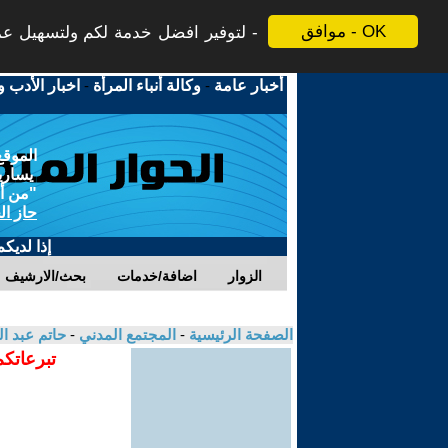
موافق - OK
لتوفير افضل خدمة لكم ولتسهيل عملي
أخبار عامة
-
وكالة أنباء المرأة
-
اخبار الأدب و
الموقع
يسارية
"من أج
حاز ال
إذا لديك
الزوار
اضافة/خدمات
بحث/الارشيف
الصفحة الرئيسية
-
المجتمع المدني
-
حاتم عبد ا
تبرعاتكم