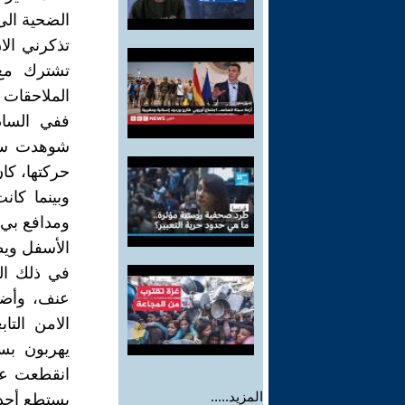
الضحية الى 
تذكرني الا
تشترك مع 
الملاحقات ا
شوهدت سبع
حركتها، كا
وبينما كا
ومدافع بي
الأسفل ويطل
في ذلك ال
عنف، وأضا
الامن الت
يهربون بس
انقطعت عن
المزيد.....
يستطع أحد 