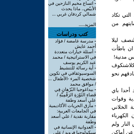
-
اتساع مخيم النازحين في
الأبيّض.. ماذا يحدث
شمالي كردفان غربي ...
التي تكاد
ايتهم من
المزيد.....
كتب ودراسات
سابعة والنصف ليلا
-
مدرسة غامضة / فؤاد
أحمد عايش
ان باطأت
-
أسئلة خيارات متعددة
س مدنية!
في الاستراتيجية / محمد
عبد الكريم يوسف
كلاشنكوف
-
أية رسالة للتنشيط
دقهم نحو
السوسيوثقافي في تكوين
شخصية المرء -الأطفال ...
/ موافق محمد
-
بيداغوجيا البُرْهانِ فِي
أحدا باي
فَضاءِ الثَوْرَةِ الرَقْمِيَّةِ /
ية وقوات
علي أسعد وطفة
-
مأزق الحريات الأكاديمية
 الخلاني
في الجامعات العربية:
الكهرباء
مقاربة نقدية / علي أسعد
وطفة
لنار ولم
-
العدوانية الإنسانية في
عن أماكن
سيكولوجيا فرويد / علي