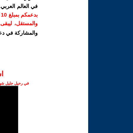
في العالم العربي
ب
والمستقل، ليبقى ص
والمشاركة في دع
ا‫
في رحيل جليل شهبا