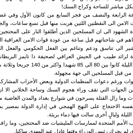
كل مباشر للساحة وكراج السنك!
عة الرابعة والنصف من فجر السابع من كانون الأول وفي غض
الامن الى النقطتين اللتين هربت منها قبل تسع ساعات، والجد
 الشهود الى ان المسلحين الذين أطلقوا النار على المحتجين
م في شاحناتهم قبل ساعة من عودة قوات الامن العراقية الى
ير الى تناسق ودعم وتناغم بين الفعل الحكومي والفعل الم
لرائد طبيب في الجيش العراقي لصحيفة ذا تايمز البريطاني
ضحايا تلك الليلة كانوا بين 80 الى 85 شهيدا واكث
من قبل المسلحين الى جهة مجهولة.
وات ورغم دعوات المنظمات الدولية وبعض الأحزاب المشاركة
 الجهات التي تقف وراء هجوم السنك وساحة الخلاني الا ان
ث وما زال القتلة يسرحون في شوارع بغداد والمدن الغاضبة 
فسه الاحتجاج على النهج الهمجي في إدارة الدولة بمصير ي
لليلة وليالٍ أخرى سالت فيها دماء بريئة.
الأمم المتحدة لممارسات المليشيات ضد المحتجين، وما راف
ء، لم يحرك رئيس الوزراء وقتها عادل عبد المهدي ساكنا.