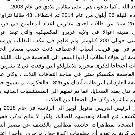
د الله ـ كما يدعون هم ـ على مقادير بلادي في عام 2003.
في مثل هذه الليلة 26 أيلول من عام 2014 
بين 17 و 25 سنة من طلاب احدى مدارس اعداد المعلمين في قرية 
ي مدينة اغوالا في ولاية غريرو المكسيكية والتي تبعد عن
مكسيكو ستي حوالي 200 كيلومتر وتم قتلهم في مكب للنفايات 
ثهم في نهر قريب، أسباب الاختطاف كانت حسب مصادر الحك
مة ان هؤلاء الطلاب أرادوا السفر الى العاصمة في تلك الليلة
في تظاهرات احتجاجا لذكرى مجزرة 
في العاصمة مكسيكو ستي في ساحة الثقافات الثلاث ، وكان عد
حسب صحيفة الغارديان البريطانية آنذاك هو 325 . فالحكوم
م تدل بعدد الضحايا، انما تم نقلهم الى المستشفيات المدنية 
هم مباشرة، وكان جل الضحايا من الطلاب.
ومنذ وصول 
لكشف عن الجناة وتقديمهم للعدالة، ولكن لا نتائج تذكر، ف
الضحايا بمظاهرات حاشدة مطالبين بالكشف عن مصير أبنا
مركزية لم تقدم أي معلومات اكيدة حول ما جرى، وأخيرا اع