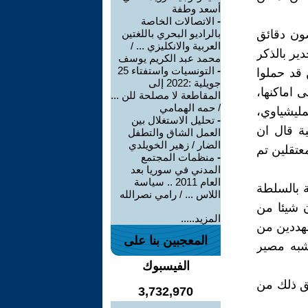
أسعد وطفة
-
الاتصالات الخاصة
ون دقائق
بالراديو البحري باللغتين
العربية والانكليزي ... /
ير بالذكر
محمد عبد الكريم يوسف
-
التونسيات واستفتاء 25
 قد حملوا
جويلية :2022 إلى
 اماكنها،
المقاطعة لا مصلحة للن ...
/ حمه الهمامي
ليشياوي،
-
تحليل الاستغلال بين
ة قال ان
العمل الشاق والتطفل
الضار / زهير الخويلدي
ر من 140 جريحا وثلاثة معتقلين تم
-
منظمات المجتمع
المدني في سوريا بعد
العام 2011 .. سياسة
 بالسلطة
اللاس ... / رامي نصرالله
 شيئا من
المزيد.....
مهددين من
المعجبين بنا على
شبه مصير
الفيسبوك
ق ذلك من
3,732,970