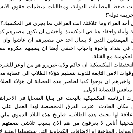
ت ضغط المطالبات الدولية، ومطالبات منظمات حقوق الانسا
ريمة دولة"!
 أحد القراء وما علاقتك انت العراقي بما يجري في المكسيك؟
ة وأبناء واحفاد هنا في المكسيك وأخشى ان يكون مصيرهم ك
 المهمشين الذين لا يسال احد عن مصيرهم ان عاشوا وان ما
ك في بغداد واخوة واحباب اخشى أيضا ان يصيبهم مكروه بس
حكومية مع القتلة.
التحقيقات المكسيكية ان حاكم ولاية غيريرو هو من اوعز للشرط
وقوات الامن التابعة للدولة بتسليم هؤلاء الطلاب الى عصابة مح
واخبرهم ان يوحوا كذبا لعناصر هذه العصابة ان هؤلاء الط
نافس للعصابة الاولى.
ت الرئاسة المكسيكية بالبحث عن بقايا الضحايا في الاحراش
علاقة لها بجثث هذه الطلاب، فتاريخ هذه البلاد الدموي مليء
حيتها أناس لا يعرفون من هم الان بسبب تلاشي بصمتهم الر
لعوامل المناخية او الإضافات الكيماوية التي يستعملها القتلة ل