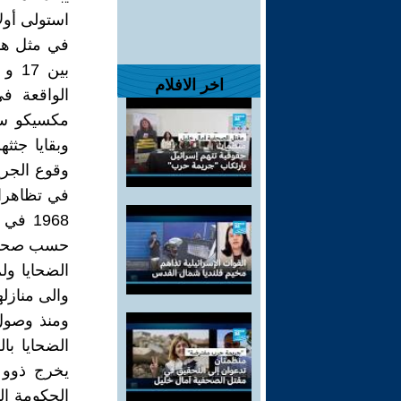
استولى أولا
اخر الافلام
الواقعة ف
وبقايا جث
وقوع الجري
1968 
الضحايا ول
والى منازل
الضحايا با
يخرج ذوو 
الحكومة ال