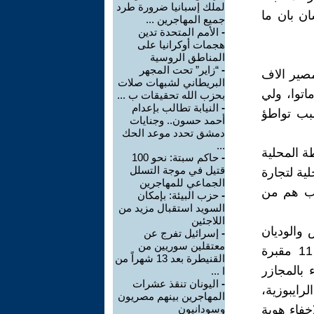
لملك إسبانيا ضرورة طرد
ن بان ما
جميع المهاجرين ...
-
الأمم المتحدة تدين
هجمات أوكرانيا على
المناطق الروسية
-
“زاير” تحت المجهر
مصير الاف
البريطاني لشبهات صلات
توا، ولي
بحزب الله تحقيقات ب ...
-
النيابة تطالب بإعدام
بب تواطؤ
أحمد حسون.. وجنايات
دمشق تحدد موعد الحك
...
ة المحلية
-
حاكم سبتة: نحو 100
قتيل في موجة التسلل
لية لتجارة
الجماعي للمهاجرين
لاب هم من
-
حزب البيئة: بإمكان
السويد استقبال مزيد من
اللاجئين
 والوديان
-
إسرائيل تفرج عن
معتقلين سوريين من
القريبة من مكان الحادث، عثرت الفرق المخصصة لهذا العمل على 11 مقبرة
القنيطرة بعد 13 شهراً من
 بالمجازر
ا ...
-
اليونان تنقذ عشرات
ايبوزية،
المهاجرين بينهم مصريون
إخفاء هوية
وسودانيون