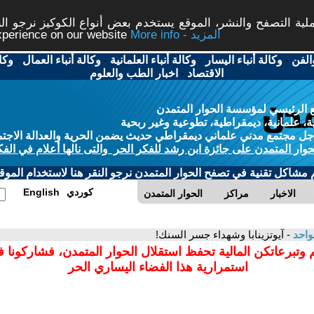
ة التصفح والنشر، الموقع يستخدم بعض أنواع الكوكيز نرجو النق
More info - المزيد
experience on our website
الفن
-
وكالة أنباء اليسار
-
وكالة أنباء العلمانية
-
وكالة أنباء العمال
-
وكا
الاقتصاد
-
اخبار الطب والعلوم
 الرئيسي لمؤسسة الحوار المتمدن
، علمانية، ديمقراطية، تطوعية وغير ربحية
ل مجتمع مدني علماني ديمقراطي حديث يضمن الحرية والعدالة الاجتم
حوار المتمدن على جائزة ابن رشد للفكر الحر والتى نالها أعلام في الفك
م مشاكل تقنية في تصفح الحوار المتمدن نرجو النقر هنا لاستخدام الموقع
كوردي
English
الاخبار
مراكز
الحوار المتمدن
لواحد
- آيوتزينابا وشهداء جسر السنك!
 وتبرعاتكن المالية تحفظ استقلال الحوار المتمدن، فشاركونا 
استمرارية هذا الفضاء اليساري الحر