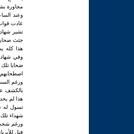
مجاورة بش
وعند السا
عادت قوات 
تشير شهادة
جثث ضحاياه
هذا كله يش
وفي شهادة 
اصطحابهم 
ورغم السن
بالكشف عن
هذا لم يحد
تسول له ن
شهداء تلك ا
ورغم شجب 
قتل للأبريا