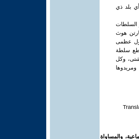
أي بلد ذي
و السلطات
ارتن هوث
دول عظمى
تطع سلطة
 شتى، وكل
ومريدوها
Transl
اعية، والمساواة