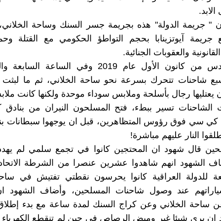
الابد.
ن " جريمة الدولة" هذه بجريمة جسر السنك وساحة الخلاني، 
جريمة آيوتزينابا بحجم التواطؤ الحكومي مع القتلة وحم
لقانونية والعقوبات الجنائية.
ففي السادس من كانون الأول عام 2019 وفي الساعة ال
 شاحنات تتحرك بسرعة نحو ساحة الخلاني، ثم ما لبثت 
ن يعتليها رجال بأسلحة وملابس سوداء موحدة ولكنها كانت ملاب
نت الشاحنات تسير ببطء، فتح المسلحون النيران من بنادق 
 كي سي فوق رؤوس المتظاهرين، قبل ان يوجهوا سبطانات بنا
قوا النار عليهم مباشرة!
حين قال شهود ان المحتجين كانوا في تجمع سلمي لم يهدد 
ف الشهود انهم شاهدوا عشرين عنصرا من الشرطة الاتحاد
ابعة للدولة العراقية كانوا يحرسون نقطتي تفتيش في ساحة
ياراتهم عند وصول شاحنات المسلحين، وأضاف الشهود ان 
 ساحة الخلاني وعن كراج السنك لمدة ساعة مع بدء إطلاق ا
ان يرى شيئا غير وميض الرصاص في حين لم تنقطع الكهرباء 