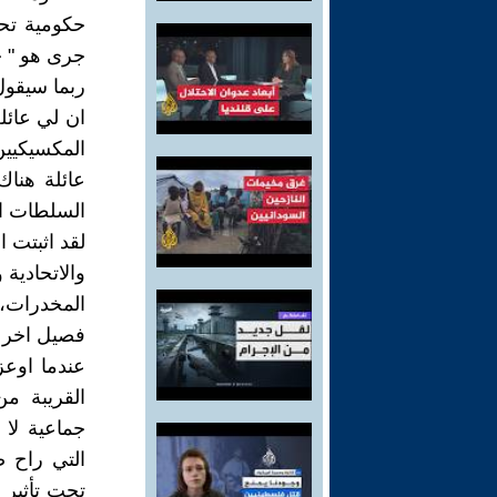
حكومية تح
جرى هو " ج
ربما سيقول
ان لي عائل
المكسيكيين
عائلة هنا
السلطات ال
لقد اثبتت 
والاتحادية 
المخدرات، 
فصيل اخر م
عندما اوعز
جماعية لا 
التي راح ض
تحت تأثير ا