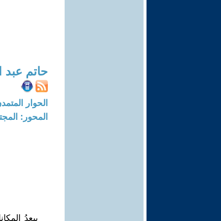
حاتم عبد ا
الحوار المتمدن-العدد: 7384 - 22
المحور: المجت