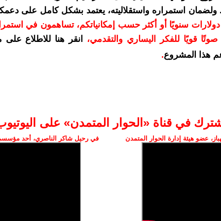
. ولضمان استمراره واستقلاليته، يعتمد بشكل كامل على دعمك
دعمكم بمبلغ 10 دولارات سنويًا أو أكثر حسب إمكانياتكم، تساهمون في استم
وتًا قويًا للفكر اليساري والتقدمي
،
انقر هنا للاطلاع على 
م هذا المشروع
.
شترك في قناة «الحوار المتمدن» على اليوتيوب
ز، عضو هيئة إدارة الحوار المتمدن
في رحيل شاكر الناصري، أحد مؤسسي 