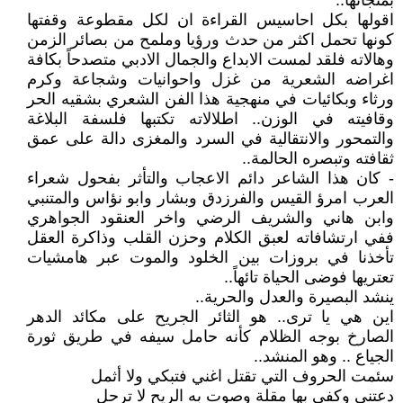
بمنجاتها..
اقولها بكل احاسيس القراءة ان لكل مقطوعة وقفتها
كونها تحمل اكثر من حدث ورؤيا وملمح من بصائر الزمن
وهالاته فلقد لمست الابداع والجمال الادبي متصدحاً بكافة
اغراضه الشعرية من غزل واحوانيات وشجاعة وكرم
ورثاء وبكائيات في منهجية هذا الفن الشعري بشقيه الحر
وقافيته في الوزن.. اطلالاته تكتبها فلسفة البلاغة
والتمحور والانتقالية في السرد والمغزى دالة على عمق
ثقافته وتبصره الحالمة..
- كان هذا الشاعر دائم الاعجاب والتأثر بفحول شعراء
العرب امرؤ القيس والفرزدق وبشار وابو نؤاس والمتنبي
وابن هاني والشريف الرضي واخر العنقود الجواهري
ففي ارتشافاته لعبق الكلام وحزن القلب وذاكرة العقل
تأخذنا في بروزات بين الخلود والموت عبر هامشيات
تعتريها فوضى الحياة تائهاً..
ينشد البصيرة والعدل والحرية..
اين هي يا ترى.. هو الثائر الجريح على مكائد الدهر
الصارخ بوجه الظلام كأنه حامل سيفه في طريق ثورة
الجياع .. وهو المنشد..
سئمت الحروف التي تقتل اغني فتبكي ولا أثمل
دعتني وكفي بها مقلة وصوت به الريح لا ترحل