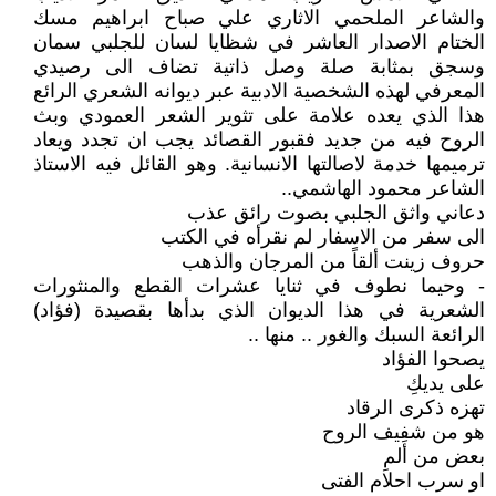
والشاعر الملحمي الاثاري علي صباح ابراهيم مسك
الختام الاصدار العاشر في شظايا لسان للجلبي سمان
وسجق بمثابة صلة وصل ذاتية تضاف الى رصيدي
المعرفي لهذه الشخصية الادبية عبر ديوانه الشعري الرائع
هذا الذي يعده علامة على تثوير الشعر العمودي وبث
الروح فيه من جديد فقبور القصائد يجب ان تجدد ويعاد
ترميمها خدمة لاصالتها الانسانية. وهو القائل فيه الاستاذ
الشاعر محمود الهاشمي..
دعاني واثق الجلبي بصوت رائق عذب
الى سفر من الاسفار لم نقرأه في الكتب
حروف زينت ألقاً من المرجان والذهب
- وحيما نطوف في ثنايا عشرات القطع والمنثورات
الشعرية في هذا الديوان الذي بدأها بقصيدة (فؤاد)
الرائعة السبك والغور .. منها ..
يصحوا الفؤاد
على يديكِ
تهزه ذكرى الرقاد
هو من شفيف الروح
بعض من أَلمِ
او سرب احلام الفتى