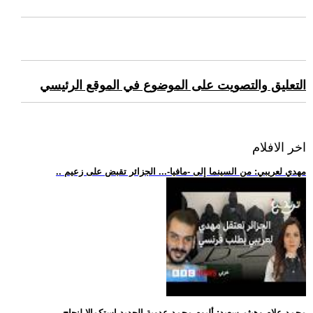
التعليق والتصويت على الموضوع في الموقع الرئيسي
اخر الافلام
.. مهدي لعريبي: من السينما إلى -مافيا-... الجزائر تقبض على زعيم
.. محمد علام وهيثم سعيد: ألبوم محمد عدوية الجديد استكمالا لنجاح