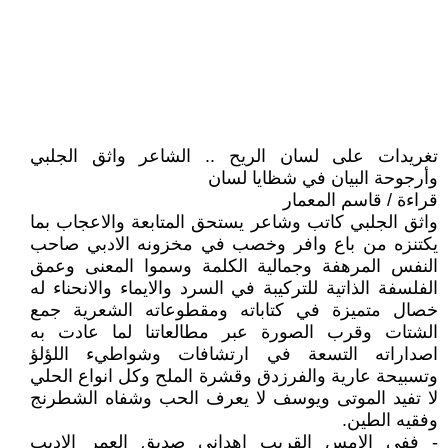
تغريدات على لسان الريح .. الشاعر واثق الجلبي
وأرجوحة البيان في شظايا لسان
قراءة / قاسم المعمار
واثق الجلبي كاتب وشاعر يستحق المتابعة والاعجاب بما
يكتنزه من باع وافر وخصب في مخزونه الادبي صاحب
النفس المرهفة وجمالية الكلمة وسموا المعنى وعمق
الفلسفة الذاتية للتركيبة في السرد والايماء والانحناء له
خصال متميزة في كتاباته ومقطوعاته الشعرية جمع
الشتات وقرب الصورة عبر مطالعاتنا لما عادت به
اصداراته التسعة في ارتشافات وشواطيء اللؤلؤ
وتسبيحة عارية والفرزدق وقشرة الملح وكل انواع الحلي
لا تفيد الموتى ويوسف لا يعرف الحب وشفاه الشطرنج
وفقيه الطين.
- ففي الامس القريب اهداني صديق العمر الاديب