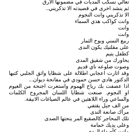
تعالي نسكب المديات في مضمونها الارق
ثم ينشد اخرى في قصيدته الا تذكريني..
الا تذكريني وانت النجوم
وانت كواكب هذي السماء
وانت
وانت
ربيع التمني وبوح الثمار
على مقلتيك يكون الندى
كطفل يتيم
يحاورك من شقيق المدى
وصوت ضلوعه ناي قديم
وقد اثارت اعجابي اطلالة على شظايا واثق الجلبي كتبها
الدكتور هادي حسن حمودي في مفاتحة ديوان...
اذا عصفت بك رياح الهموم واستعرت اجنحة من الغيوم
او النجوم. صنعت شظايا اللسان المجروح الكلمات
والساعي وراء اللاهثين في عالم الصياغات الانيقة.
من الف جيل يقتفي
مرآك صانعة الندى
تلك المحاجر كالصقيع المر ينحتها الصدى
وعلى يديك حمامة
ماتت كأصداء الردى