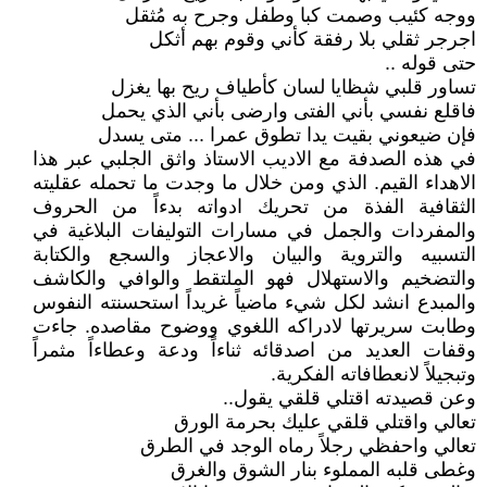
ووجه كئيب وصمت كبا وطفل وجرح به مُثقل
اجرجر ثقلي بلا رفقة كأني وقوم بهم أثكل
حتى قوله ..
تساور قلبي شظايا لسان كأطياف ريح بها يغزل
فاقلع نفسي بأني الفتى وارضى بأني الذي يحمل
فإن ضيعوني بقيت يدا تطوق عمرا ... متى يسدل
في هذه الصدفة مع الاديب الاستاذ واثق الجلبي عبر هذا
الاهداء القيم. الذي ومن خلال ما وجدت ما تحمله عقليته
الثقافية الفذة من تحريك ادواته بدءاً من الحروف
والمفردات والجمل في مسارات التوليفات البلاغية في
التسبيه والتروية والبيان والاعجاز والسجع والكتابة
والتضخيم والاستهلال فهو الملتقط والوافي والكاشف
والمبدع انشد لكل شيء ماضياً غريداً استحسنته النفوس
وطابت سريرتها لادراكه اللغوي ووضوح مقاصده. جاءت
وقفات العديد من اصدقائه ثناءاً ودعة وعطاءاً مثمراً
وتبجيلاً لانعطافاته الفكرية.
وعن قصيدته اقتلي قلقي يقول..
تعالي واقتلي قلقي عليك بحرمة الورق
تعالي واحفظي رجلاً رماه الوجد في الطرق
وغطى قلبه المملوء بنار الشوق والغرق