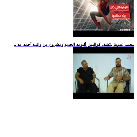
.. محمد عدوية يكشف كواليس ألبومه الجديد ومشروع عن والده أحمد عد