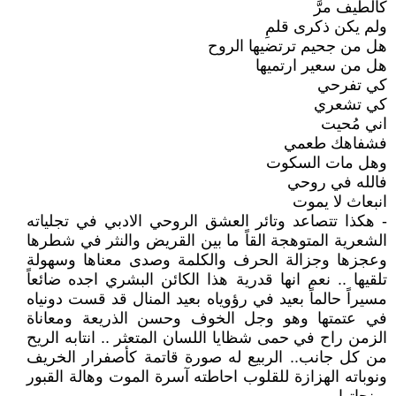
كالطيف مرَّ
ولم يكن ذكرى قلمِ
هل من جحيم ترتضيها الروح
هل من سعير ارتميها
كي تفرحي
كي تشعري
اني مُحيت
فشفاهك طعمي
وهل مات السكوت
فالله في روحي
انبعاث لا يموت
- هكذا تتصاعد وتائر العشق الروحي الادبي في تجلياته
الشعرية المتوهجة القاً ما بين القريض والنثر في شطرها
وعجزها وجزالة الحرف والكلمة وصدى معناها وسهولة
تلقيها .. نعم انها قدرية هذا الكائن البشري اجده ضائعاً
مسيراً حالماً بعيد في رؤوياه بعيد المنال قد قست دونياه
في عتمتها وهو وجل الخوف وحسن الذريعة ومعاناة
الزمن راح في حمى شظايا اللسان المتعثر .. انتابه الريح
من كل جانب.. الربيع له صورة قاتمة كأصفرار الخريف
ونوباته الهزازة للقلوب احاطته آسرة الموت وهالة القبور