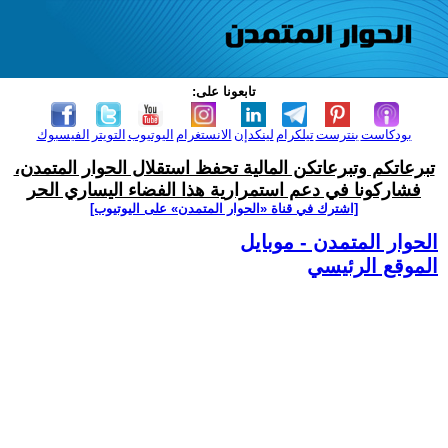
تابعونا على:
بودكاست
بنترست
تيلكرام
لينكدإن
الانستغرام
اليوتيوب
التويتر
الفيسبوك
تبرعاتكم وتبرعاتكن المالية تحفظ استقلال الحوار المتمدن،
فشاركونا في دعم استمرارية هذا الفضاء اليساري الحر
[اشترك في قناة ‫«الحوار المتمدن» على اليوتيوب]
الحوار المتمدن - موبايل
الموقع الرئيسي