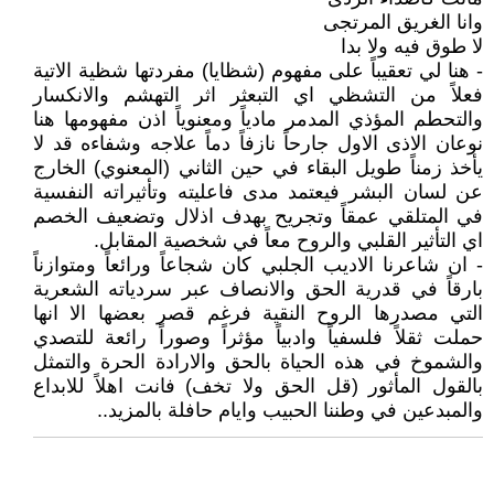
وانا الغريق المرتجى
لا طوق فيه ولا بدا
- هنا لي تعقيباً على مفهوم (شظايا) مفردتها شظية الاتية
فعلاً من التشظي اي التبعثر اثر التهشم والانكسار
والتحطم المؤذي المدمر مادياً ومعنوياً اذن مفهومها هنا
نوعان الاذى الاول جارحاً نازفاً دماً علاجه وشفاءه قد لا
يأخذ زمناً طويل البقاء في حين الثاني (المعنوي) الخارج
عن لسان البشر فيعتمد مدى فاعليته وتأثيراته النفسية
في المتلقي عمقاً وتجريح بهدف اذلال وتضعيف الخصم
اي التأثير القلبي والروح معاً في شخصية المقابل.
- ان شاعرنا الاديب الجلبي كان شجاعاً ورائعاً ومتوازناً
بارقاً في قدرية الحق والانصاف عبر سردياته الشعرية
التي مصدرها الروح النقية فرغم قصر بعضها الا انها
حملت ثقلاً فلسفياً وادبياً مؤثراً وصوراً رائعة للتصدي
والشموخ في هذه الحياة بالحق والارادة الحرة والتمثل
بالقول المأثور (قل الحق ولا تخف) فانت اهلاً للابداع
والمبدعين في وطننا الحبيب وايام حافلة بالمزيد..