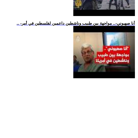
.. -أنا صهيوني-.. مواجهة بين طبيب وناشطين داعمين لفلسطين في أمر