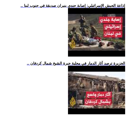
.. إذاعة الجيش الإسرائيلي: إصابة جندي بنيران صديقة في جنوب لبنا
.. الجزيرة ترصد آثار الدمار في محلية جبرة الشيخ شمال كردفان