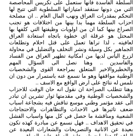
السلطة الفاسدة فانها ستعمل على تكريس المحاصصة
التي من دونها ستفقد امتيازاتها السلطوية التي تتيح لها
التحكم بمقدرات العراق ونهب المال العام .. ان مصلحة
احزاب السلطة مهما بدا بينها من اختلافات هو تجنب
الصراع بينها كما ان من اولويات وظيفتها التي كلفها بها
المحتل هو عرقلة اي خطوة باتجاه استعادة العراق
لعافيته ، لذا تراها تعمل على قتل احلام وتطلعات
الجماهير بكل وسيلة ونشر التخلف والتضليل في محاولة
لزرع اليأس لديها من امكانية تطهير العراق من الفساد
والفاسدين .. وهنا نصل الى السؤال المهم
والخطيروالاخير المتعلق بمراجعة القوى والشخصيات
الوطنية مواقفها وهو ما نسمع عنه باستمرار من دون ان
نلمس له نتائج على ارض الواقع مع الاسف ..
وهنا تتطلب الصراحة ان نقول انه حان الوقت للاحزاب
والشخصيات الوطنية وفي مقدمتها ثوار تشرين ان تبادر
الى عقد مؤتمر وطني موسع تناقش فيه بشجاعة اسباب
ضعف تاثيرها في الاحداث والتظاهرات والاحتجاجات
الشعبية ومناقشة ما حصل في كل منها واسباب الفشل
في تحقيق الاهداف .. فهل نسمع عن مبادرة كهذه تكون
بعيدة عن الانانية والتصريحات والشعارات البعيدة عن