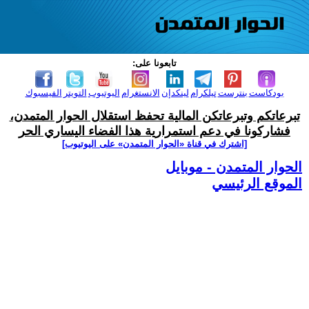
تابعونا على:
بودكاست
بنترست
تيلكرام
لينكدإن
الانستغرام
اليوتيوب
التويتر
الفيسبوك
تبرعاتكم وتبرعاتكن المالية تحفظ استقلال الحوار المتمدن،
فشاركونا في دعم استمرارية هذا الفضاء اليساري الحر
[اشترك في قناة ‫«الحوار المتمدن» على اليوتيوب]
الحوار المتمدن - موبايل
الموقع الرئيسي