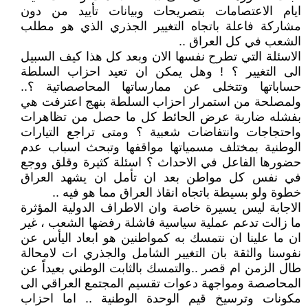
ايام الاعتصامات بتصريحات وبيانات تأييد من دون
مشاركة فاعلة باتجاه التغيير الجذري الذي هو مطلب
الشعب في كل العراق ..
الاسئلة التي تطرح نفسها الان وبعد كل هذا كيف السبيل
الى التغيير ؟ ! وهل يمكن ان تعيد احزاب السلطة
حساباتها وتتخلى عن ممارساتها المحاصصاتية ؟..
ولمصلحة من استمرار احزاب السلطة بنهج اعترفت هي
بفشله ضاربة عرض الحائط كل ما حصل من تظاهرات
واحتجاجات وانتفاضات شعبية ؟ ومتى تراجع التيارات
الوطنية بمختلف مسمياتها مواقفها وتبحث اسباب عدم
حضورها الفاعل في الاحداث ؟ اسئلة كثيرة وقلق ووجع
في نفس كل مواطن بعد ان تأمل ان يشهد العراق
خطوة ولو بسيطة باتجاه انقاذ العراق مما هو فيه ..
الاجابة ليس يسيرة خاصة وان الاطراف الدولية المؤثرة
ما زالت تدعم عملية سياسية فاشلة رفضها الشعب ، غير
ان ما علينا ان نتمسك به كمواطنين هو ابعاد اليأس عن
نفوسنا والثقة بان التغيير الشامل والجذري ات لامحالة
طال الزمن ام قصر ..والتمسك بالثابت الوطني بعيداً عن
المحاصصة ومواجهة دعوات تقسيم المجتمع العراقي الى
مكونات وترسيخ قيم الوحدة الوطنية .. اما احزاب