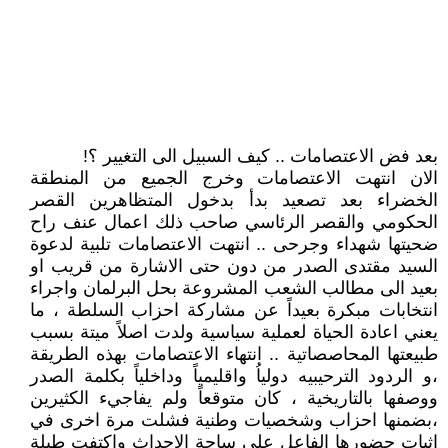
بعد فض الاعتصامات .. كيف السبيل الى التغيير ؟!
الان انتهت الاعتصامات وخرج الجميع من المنطقة
الخضراء بعد تصعيد بدأ بدخول المتظاهرين القصر
الحكومي والقصر الرئاسي صاحب ذلك اعمال عنف راح
ضحيتها شهداء وجرحى .. انتهت الاعتصامات تلبية لدعوة
السيد مقتدى الصدر من دون حتى الاشارة من قريب او
بعيد الى مطالب الشعب المشروعة بحل البرلمان واجراء
انتخابات مبكرة بعيداً عن مشاركة احزاب السلطة ، ما
يعني اعادة الحياة لعملية سياسية ولدت اصلاً ميتة بسبب
طبيعتها المحاصصاتية .. انتهاء الاعتصامات بهذه الطريقة
،و الردود الترحيبيه دولياُ واقليمياً وداخلياً بكلمة الصدر
ووصفها بالتاريخية ، كان متوقعاً ولم يفاجيء الكثيرين
،بضمنها احزاب وشخصيات وطنية فشلت مرة اخرى في
اثبات حضورها الفاعل على ساحة الاحداث واكتفت طيلة