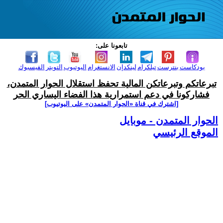
تابعونا على:
بودكاست
بنترست
تيلكرام
لينكدإن
الانستغرام
اليوتيوب
التويتر
الفيسبوك
تبرعاتكم وتبرعاتكن المالية تحفظ استقلال الحوار المتمدن،
فشاركونا في دعم استمرارية هذا الفضاء اليساري الحر
[اشترك في قناة ‫«الحوار المتمدن» على اليوتيوب]
الحوار المتمدن - موبايل
الموقع الرئيسي