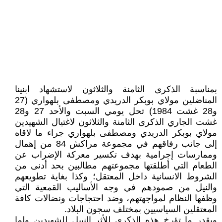
بمناسبة الذكرى الثامنة والثلاثون لاستشهاد ابنينا
المناضلين مولاي بوبكر الدريدي ومصطفى بلهواري (27
و28 غشت 1984) تحل يومي السبت والأحد 27 و28
غشت الجاري الذكرى الثامنة والثلاثون لاغتيال الشهيدين
مولاي بوبكر الدريدي ومصطفى بلهواري جراء ما لاقاه
إلى جانب رفاقهم في مجموعة مراكش 84 من إهمال
وممارسات إجرامية بهدف تكسير معركة الإضراب عن
الطعام التي أطلقتها مجموعتهم مطالبين بحد أدنى من
الشروط الانسانية داخل المعتقل؛ وكذا بغاية تطويعهم
والنيل من صمودهم في وجه الأساليب القمعية التي
وظفها النظام لمواجهتهم، وضد احتجاجات ونضالات كافة
المعتقلين السياسيين بمختلف سجون البلاد.
وبقدر ما تؤرخ هذه الذكرى للأثر النبيل للشهيدين ولما