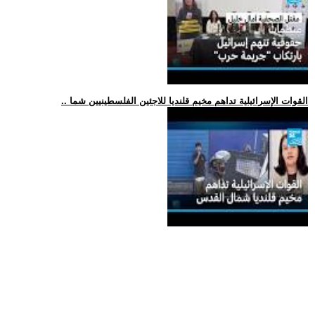
.. القوات الإسرائيلية تداهم مخيم قلنديا للاجئين الفلسطينيين شما