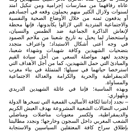
عاناه رفاقهما من ممارسات إجرامية ومن تنكيل امتد
لسنوات ولازال الكثير منهم يحملون وقعه في أجسادهم
أو يدفعون ثمنه من خلال الأوضاع الصحية والنفسية
والاجتماعية المتردية التي لازالوا يكابدونها، فإنها محطة
لإنعاش الذاكرة الجماعية ضد الطمس والنسيان،
واستحضار لما يحبل به تاريخ شعبنا من ملاحم الصمود
في وجه أعتى أشكال الاستبداد؛ واعتراف متجدد
بتضحيات الشهيدين وكافة شهيدات وشهداء شعبنا،
وتجديد لعهد مواصلة السعي من أجل سيادة القيم
والمبادئ التي حمل الشهيدين، كما من أجل الأهداف التي
استرخصا حياتهما في سبيلها؛ المتمثلة في بناء مغرب
الديمقراطية والحرية والكرامة والعدالة الاجتماعية
والمساواة.
وبهذه المناسبة؛ فإننا في عائلة الشهيدين الدريدي
وبلهواري:
– نجدد إدانتنا لكافة الأساليب القمعية التي تسخرها الدولة
لضرب النضالات الشعبية المشروعة بهدف العيش الكريم
والديمقراطية، ولكسر معنويات مناضلات ومناضلي
الشعب المغربي داخل السجون وخارجها؛ ونجدد مطالبتنا
بإطلاق سراح كافة المعتقلين السياسيين والاستجابة