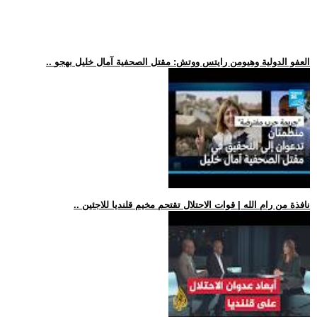
.. العفو الدولية وهيومن رايتس ووتش: مقتل الصحفية آمال خليل بهجو
.. نافذة من رام الله | قوات الاحتلال تقتحم مخيم قلنديا للاجئين