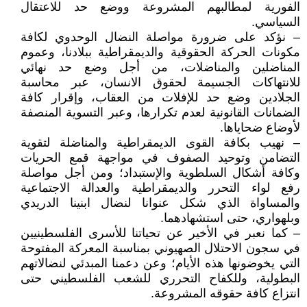
الفورية لمطالبهم المشروعة ووضع حد للاعتقال
السياسي.
– نؤكد على ضرورة مواصلة النضال الوحدوي لكافة
مكونات الحركة الحقوقية والديمقراطية ببلادنا، وعموم
المناضلين والمناضلات، من أجل وضع حد نهائي
للانتهاكات الجسيمة لحقوق الانسان، عبر محاسبة
الجلادين وضع حد للإفلات من العقاب، وإقرار كافة
الضمانات القانونية لعدم تكرارها، وعبر التسوية المنصفة
لأوضاع ضحاياها.
– نهيب بكافة القوى الديمقراطية والمناضلة لتقوية
التضامن وتوحيد الصفوف في مواجهة قمع الحريات
وكافة أشكال السلطوية والإستبداد؛ ومن أجل مواصلة
رفع لواء التحرر والديمقراطية والعدالة الاجتماعية
والمساواة الذي شكل عنوانا لنضال ابنينا الدريدي
وبلهواري، حتى استشهادهما.
– كما نعبر في الأخير عن تحياتنا للأسرى الفلسطينيين
في سجون الاحتلال الصهيوني بمناسبة المعركة المفتوحة
التي يخوضونها هذه الأيام؛ وعن دعمنا المبدئي لنضالاتهم
البطولية، وللكفاح التحرري للشعب الفلسطيني حتى
انتزاع كافة حقوقه المشروعة.