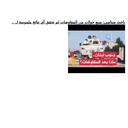
.. باحث سياسي: سبع جولات من المفاوضات لم تحقق أي نتائج ملموسة ل