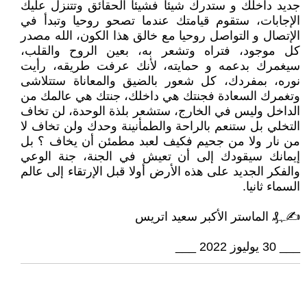
جديد داخلك و ستدرك شيئا فشيئا الحقائق وتتنزل عليك
الإجابات، ستقوم قيامتك عندما تصحو روحيا وتبدأ في
الإتصال و التواصل روحيا مع خالق هذا الكون، الله مصدر
كل موجود، فتراه وتشعر به، بعين الروح والقلب،
سيغمرك بدعمه و حمايته، لأنك عرفت طريقه، رأيت
نوره، بمفردك، كل شعور بالضيق والمعاناة ستتلاشى
وتغمرك السعادة فجنتك هي داخلك، جنتك هي عالمك من
الداخل وليس في الخارج، ستشعر بلذة الوحدة، لن تخاف
التخلي بل ستنعم بالراحة والطمأنينة وحدك ولن تخاف لا
من نار ولا من جحيم فكيف لعبد مطمئن أن يخاف ؟ بل
إيمانك سيقودك إلى أن تعيش في الجنة، جنة الوعي
والفكر الجديد على هذه الأرض أولا قبل الإرتقاء إلى عالم
السماء ثانيا.
✍ﮩ₰ الماستر الأكبر سعيد اتريس
___ 30 يوليوز 2022 ___