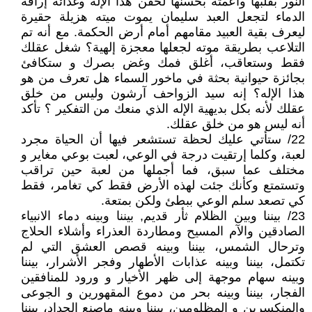
النور بقلبها وأعمته بحسنها لحقن هذا الإله وغذائه إراقه
الدماء لتجعل العبد سليمان يموت ميته هزيلة حقيرة
ليعرف بقية العبيد مقامهم أمام أرض الحكمة. مع أنه تم
التلاعب بطريقة موته لجعلها معجزة إلهية؟ شغل عقلك
فقط وستعاقب، أغلق فمك وغض بصرك و ستكافئ
بجائزة حيوانية بحثة في ماخور السماء هل تعرف من هو
هذا الإله؟ إنه سيد الزواحف آرشون وليس من خلق
عقلك لأنه بكل بديهية الإله الذي منعك من التفكير ؟ تأكد
أنه ليس هو من خلق عقلك.
22/ ستأتي عليك لحظة تستشعر فيها أن الحياة مجرد
لعبة، وكلما إرتقيت درجة في الوعي، لعبت بوعي مغاير و
مختلف عما سبق، فما أجملها من لعبة حين تراقب
وتستمتع وكأنك جئت لهذه الأرض فقط كي تغامر، فقط
كي تصعد سلم الوعي ببطئ ولكن بمتعة.
23/ بيننا وبين الظلام ثأر قديم, بيننا وبينه دماء الانبياء
الصادقين والآم المسيح ومطاردة العذراء وأشلاء الحلاج
وترحال الشمس، بيننا وبينه قصص العشق التي لم
تكتمل، بيننا وبينه عذابات الأطهار وفجر الأشرار، بيننا
وبينه سهام موجهة إلى ظهر الأخيار و ورود للمنافقين
الفجار، بيننا وبينه بحر من دموع المقهورين و الجوعى
والمنكسرين و المظلومين، بيننا وبينه ماصنع الحداد، بيننا