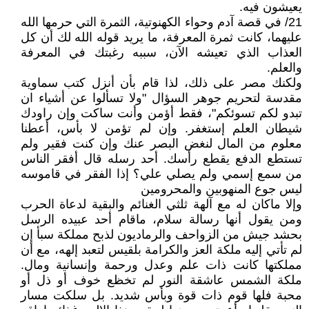
يعيشون فيه.
21/ في قصة آدم وحواء الكهنوتية، الثمرة التي حرمها الله
عليهما، كانت ثمرة المعرفة، ما يريد قوله الله لك أن كل
العذاب الذي تعيشه الآن، سببه رغبتك في المعرفة
والعلم.
ولكنك مصر على ذلك، لذا قام بأن أنزل كتب سماوية
مقدسة لتحريم جوهر السؤال "ولا تسألوا عن أشياء ان
تبدو لكم تسوئكم"، فقط أؤمن وأنت ساكت وإن راودك
شيطان العلم إستغفر. وإن لم تؤمن لا بأس، أعطنا
معلوم من المال لنغض البصر عنك وإن كنت فقير ولم
تستطع الدفع يقطع رأسك. أحد رسله قال أفقر الناس
من سمع إسمي ولم يصلي علي؟ إذا الفقر في قاموسه
ليس جوع المنهوبين والمحرومين
وإلا ماكان له مع آلهة ثلثي الغنائم والبقية لدعاة الحرب
ومن يقول أنها رسالة سلام، ماقام أحد عبيده الرسل
بحشد جيش من الزواحف والرماديون لذبح مملكة سبأ إن
لم تأتي إليه ملكة العز والكرامة بلقيس لتعبد إلهه، مع أن
مملكتها كانت ذات علم وعدل ورحمة وإنسانية ومال.
ملكة الشمس عاشقة النور لم تخظع خوف أو ذل أو
محبة فلها قوم ذات قوة وبأس شديد. بل سلكت مسار