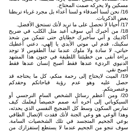
مسكين ولا يحركه صمت المحتاج.
16/ نحن لسنا أصدقاء و لسنا أعداء بل مجرد غرباء تربطنا
بعض الذكريات.
17/ أحيانا لا تحصل على ما تريد لأنك تستحق الأفضل.
18/ من أخبرك أني سوف أعبد مثل الكلب في ضريح
أكاذيبك و أني سأخبرك خطاياي حتى تتمكن من شحذ
سكينك، قدم لي موتي الأبدي يا إلهي، دعني أعطيك
حياتي، لا سادة ولا ملوك عندما تبدأ الطقوس لا توجد
براءة أنقى من خطيئتنا اللطيفة في جنون هذا المشهد
الدنيوي الرديء عندها فقط أصبح إنسان عندها فقط
أصبح نقي.
19/ الميت لايحتاج إلى رحمة منكم، كل ما يحتاجه قد
حصل عليه وهو عدم رؤية قباحاتكم وحقدكم
وعنصريتكم.
20/ ومن أعظم رسائل الشخص السام النرجسي أو
السيكوباتي إلى آخره أنه صمم خصيصاً ليعلمك كيف
تمارس السكون وسط كل الضجيج النفسي الذي يحدثه،
وهذا الوعي هو وعي الجنة لأنك فقدت الإتصال الطاقي
بوعي الجحيم المتجسد في تلك الشخصيات السامة.
سوف تنجو من الجحيم عندما لا يستطع إستفزازك من