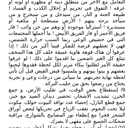
التعامل مع الآخر من منطلق دينه أو مظهره أو لونه أو
عرقه ! التفوق في تحريم أو إحلال الكذب و الفساد !
طبيعة الجنة و النار، من سيدخل و من سيخرج و من
سيأخذ برحة بينهم ! الأرض مسطحة أو مكعبة أو
مستديرة ! أستراليا موجودة أو وهم من جن واثب ! فاز
فريق الأحمر أو فاز الفريق الأبيض ! ما أجملها المجتمعات
التي في حضيض الوعي ربما السبب حرارة الشمس،
فهي لا تعطيهم فرصة للتفكر فيما أكبر من ذلك ! إذا
عرفوا أن هناك فوهة هاوية عميقة خلف كل هذا السخف
تبتلع كل الغير ناضجين ما اقدموا على ذلك ! لو عرفوا
حقيقة الأمر لطلبوا ببكاء مرير لكل لحظة فقدوها ليحبوا
بعضهم و يبنوا بيوتهم و يتلمسوا فيض الفيض قبل أن تأتي
لحظة نهاية تجربتهم. ما سيأتي من درجات وعي و تجربة
يحتاج من رضعوا بحق من حليب البركة.
9/ إستقطاع بعض الوقت، في تقليب الأرض، و جمع
الخرز، تشذيب الأشجار، تحضير ديدان الصيد مع خبز،
جمع قطع البازل، إحصاء عدد نوافذ البيوت حولك، مكوث
ليلا تحت النجوم، تعقب الرياح في تحريكها لبعض أوراق
الشجر فجرا مع إنطفاء نور المصابيح بالشوارع، مراقبة
ضحكات الجميع على مقهى لا يضرك.
10/ لتفعيل أي أمر و جعله يحمل شكل أعظم من وجوده