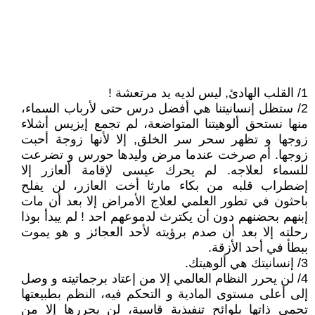
1/ القلب الهادئ, ليس لديه يد مرتعشة !
2/ ستظل إنسانيتنا هي أفضل درس حتى لأرباب السماء،
منها نستحق ألوهيتنا المتواضعة، لم تجمع إيزيس أشلاء
زوجها و تظهر سحر سر الخلق, إلا لأنها زوجة أحبت
زوجها. أم صرخت عندما مرض وليدها حورس و تضرعت
للسماء لعلاجه. لم يحرك عيسى لإقامة ألعازر إلا
إضطراب قلبه من بكاء مارثا أخت العازر، لن يفلح
باحثون في تطور العلمي لعلاج الأمراض إلا بعد أن مات
إبنهم بحضنهم دون أن يكترث لدموعهم احد ! لم يبدأ بوذا
رحلته إلا بعد أن صدم برؤيته لأحد العجائز و هو يموت
ببطأ في أحد الأزقة.
3/ إنسانيتك هي ألوهيتك.
4/ لن يحرر النظام العالمي إلا من إعتاد برجماتيته و وصل
إلى أعلى مستوى المادية و التحكم فيه، النظم بطبيعتها
تحمي ذاتها بلوائح تنفيذية قاسية، لن يحررها إلا من