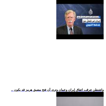
.. واشنطن تترقب اتفاق إيران وعمان وترى أن فتح مضيق هرمز قد يكون