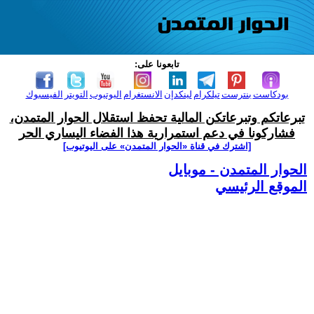
تابعونا على:
بودكاست
بنترست
تيلكرام
لينكدإن
الانستغرام
اليوتيوب
التويتر
الفيسبوك
تبرعاتكم وتبرعاتكن المالية تحفظ استقلال الحوار المتمدن،
فشاركونا في دعم استمرارية هذا الفضاء اليساري الحر
[اشترك في قناة ‫«الحوار المتمدن» على اليوتيوب]
الحوار المتمدن - موبايل
الموقع الرئيسي