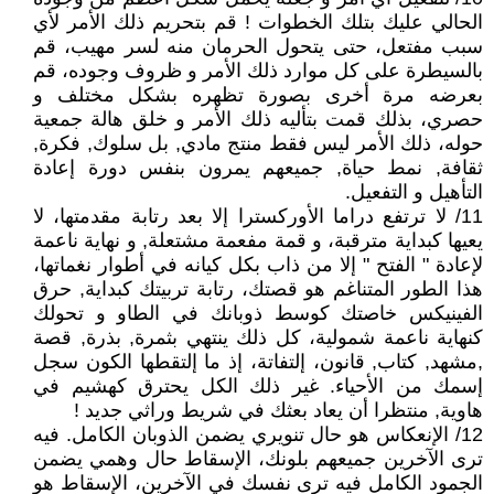
الحالي عليك بتلك الخطوات ! قم بتحريم ذلك الأمر لأي
سبب مفتعل، حتى يتحول الحرمان منه لسر مهيب، قم
بالسيطرة على كل موارد ذلك الأمر و ظروف وجوده، قم
بعرضه مرة أخرى بصورة تظهره بشكل مختلف و
حصري، بذلك قمت بتأليه ذلك الأمر و خلق هالة جمعية
حوله، ذلك الأمر ليس فقط منتج مادي, بل سلوك, فكرة,
ثقافة, نمط حياة, جميعهم يمرون بنفس دورة إعادة
التأهيل و التفعيل.
11/ لا ترتفع دراما الأوركسترا إلا بعد رتابة مقدمتها، لا
يعيها كبداية مترقبة، و قمة مفعمة مشتعلة, و نهاية ناعمة
لإعادة " الفتح " إلا من ذاب بكل كيانه في أطوار نغماتها،
هذا الطور المتناغم هو قصتك، رتابة تربيتك كبداية, حرق
الفينيكس خاصتك كوسط ذوبانك في الطاو و تحولك
كنهاية ناعمة شمولية، كل ذلك ينتهي بثمرة, بذرة, قصة
,مشهد, كتاب, قانون، إلتفاتة، إذ ما إلتقطها الكون سجل
إسمك من الأحياء. غير ذلك الكل يحترق كهشيم في
هاوية, منتظرا أن يعاد بعثك في شريط وراثي جديد !
12/ الإنعكاس هو حال تنويري يضمن الذوبان الكامل. فيه
ترى الآخرين جميعهم بلونك، الإسقاط حال وهمي يضمن
الجمود الكامل فيه ترى نفسك في الآخرين، الإسقاط هو