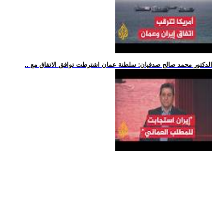
.. الدكتور محمد صالح صدقيان: سلطنة عمان اشترطت توافق الاتفاق مع