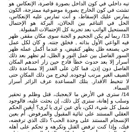
تيه داخلي في كون الداخل بصورة قاصرة، الإنعكاس هو
تشتت في كون الخارج بصورة موضوعية ممتزجة، الكون
يمارس عليك الإسقاط، و أنت تمارس عليه الإنعكاس،
الحل في التناغم بين الحالان، البركة هو الإحتمال
المستحيل الواثب بعد تجربة كل الإحتمالات المقبولة.
13/ ربما لم يكن الجحيم و الجنة سوى مكان مقفر, ظهر
فيه الواعي الأول بذاته , فخلق جنته. و كان لكل عمل
حي يصنعه ظل يظهر كنقيض، و عندما أكمل عمله ظهر
السور الفاصل بين عمل النور و الظل، لم تظهر بعد ذلك
أسرار إلا بعد حدوث خطأ فادح حين زار احدهم المكان
الفاصل دون إذن, فما كان على القدر إلا مساعدة ذلك
الضيف الغير مرتب لوجوده, ليخرج من ذلك المكان حتى
لا تتخبط الأقدار. بتلك المساعدة عرف الزائر أسرار
السماء.
14/ سترى في الأرض ما لايعجبك، قتل وظلم و تحقير
وسلب و إهانة، سترى كل ذلك، إن بحثت عليه، فالوجود
شمل كل شيء، لكن، بأي عين تَرى يا تُرى؟ أبِعَين الحكم
العقلي المستند على ثنائية المقبول والمرفوض. أم بعين
الإنسجام المستند على وحدة الحب؟ ذلك الذي ترفضه،
فيك، وإذا كنت ترفض القتل وتكرهه و تحكم على أهله