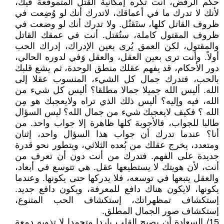
حكم الرفض، أنت تكره إمكانية القتل المتموقعة فيك،
لأنك لا تدرك ما في أعماقك، لاتدرك أنك لو وُضِعت في
ظروف القاتل كلها، ستَقتُل. ولا تدرك أنك لو وضعت في
ظروف المقتول كاملة، ستُقتل. أنت في عمقك القاتل
والمقتول، لكن العمق يُرى بعين الإدراك، إدراك الحب
أولاً. وأنت ترى بعين العقل، والعقل وَفي لدوره الحالي،
دور الأحكام، قد يفهم عقلك منطق الوحدة، ثم يشع قلبك
بالحب، فتدرك جمال كل الشيء، المنسوب عقلا إلى
الله. أليس الله جميلا جمالا مطلقا؟ أليس كل شيء من
الله، فيه وإليه؟ أليس ذلك الذي تراه ولايعجبك هو مِن
الله ؟ فكيف لايعجبك شيء من جمال الله؟ ليس السؤال
طالبا للجواب، فالأجوبة كلها ظاهرة إلا جواب واحد. من
أنا؟ عندما تدرك أن جواب هذا السؤال واحد، إثنان
ومتعدد، يخرج عقلك من بُعده الثلاثي، ويتطور نحو قدرة
جديدة على الفهم. فتدرك من أنت دون أن تعرف من
أنت، لأن هويتك لا يستطيعها عقل. هي تتوسع في أبعاد،
والعقل يتبعها في توسعه، فلا يدركها حتى يكونها. وعندما
يكونها، لايكون هناك دافع للمعرفة، ويكون دافع جديد.
إستكشاف تمظهراتك، إستكشاف الحب المتنوع،
إستكشاف صور الجمال المطلق.
15/ السعادة أن يصبح القلب باردا متجمدا لا تذوبه دمعة