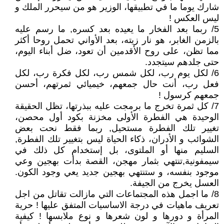
شارك يوما ما في تطبيقها، الوزير هو من سيحرر الملك و
ليس العكس !
5/ ربما بعد الفخار ما يعيده بعد كسره, ما رسم عليه
بالزمن الغابر، هو نار زيته، بعد الأواني تحمل روحا أكثر
مما تظن، على روح الأقدمين أن تعود، ضل أبناء اليوم،
حتى جلدهم سيتجدد.
6/ لكل يوم رب، لكل شمس رب، لكل فكرة رب، لكل
فعل رب، أنت حال جمعهم، خيميائي ثمرتهم، أحسن
جمعهم كرسول !
7/ كل ثمرة تخرج ما برمجت عليه ببذرتها، تظل الحقيقة
الوحيدة هي الفطرة الأولى مخزنة بكود أول محصن،
تغيير تلك الفطرة مستحيل, ربما فقط نحت بعض
الشوائب و الأدران، ذكاء الحياة ليس بتغيير تلك الفطرة,
السليم منها أو الملتوى، بل إستخدام كل ذلك في
سيمفونية,تنتهي بثمار مهجن، القصة بدأت بهجين وعي
موجود بنفسه، و ستنتهي بهجين جديد يعي وجود الكون.
العسل يخرج من الجيفة.
8/ ما اجمل هذه المجتماعات التي مازالت تقاتل من اجل
تعريف ماهيات في درجة الاساسيات المتفق عليها ! حرية
المرأة و دورها و لون شعرها و نوع ملابسها ! كيفية