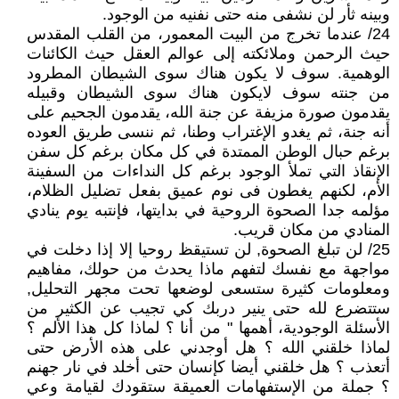
وبينه ثأر لن نشفى منه حتى نفنيه من الوجود.
24/ عندما تخرج من البيت المعمور، من القلب المقدس
حيث الرحمن وملائكته إلى عوالم العقل حيث الكائنات
الوهمية. سوف لا يكون هناك سوى الشيطان المطرود
من جنته سوف لايكون هناك سوى الشيطان وقبيله
يقدمون صورة مزيفة عن جنة الله، يقدمون الجحيم على
أنه جنة، ثم يغدو الإغتراب وطنا، ثم ننسى طريق العوده
برغم حبال الوطن الممتدة في كل مكان برغم كل سفن
الإنقاذ التي تملأ الوجود برغم كل النداءات من السفينة
الأم، لكنهم يغطون فى نوم عميق بفعل تضليل الظلام،
مؤلمه جدا الصحوة الروحية في بدايتها، فإنتبه يوم ينادي
المنادي من مكان قريب.
25/ لن تبلغ الصحوة, لن تستيقظ روحيا إلا إذا دخلت في
مواجهة مع نفسك لتفهم ماذا يحدث من حولك، مفاهيم
ومعلومات كثيرة ستسعى لوضعها تحت مجهر التحليل,
ستتضرع لله حتى ينير دربك كي تجيب عن الكثير من
الأسئلة الوجودية، أهمها " من أنا ؟ لماذا كل هذا الألم ؟
لماذا خلقني الله ؟ هل أوجدني على هذه الأرض حتى
أتعذب ؟ هل خلقني أيضا كإنسان حتى أخلد في نار جهنم
؟ جملة من الإستفهامات العميقة ستقودك لقيامة وعي