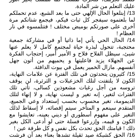
عليك التعلم من شر المادة.
13/ إبتلعوا الحال الإلهي حتى ما بعد الشبع، عدم تحملكم
لما بلعتموه سيفجر كل ثبات فيكم، فيجمع شتاتكم مرة
أخرى على صورتكم بوميض مختلف ! فتتلمسوه في نار
العظام !
14/ الحال الحي يأتي إما ذاتيا أو في مشاركة جمعية
محتجبة، تتحول لبذرة حياة لمجتمع كامل لا يعلم عنها
شيئ، سيظل الفلاح فلاح و الأمير أمير، إحتجاب الفكرة
عن الجهلاء يزيد فاعليتها و يحميهم من أتون جهل
أنفسهم. مازال الخمير يعمل في بيوت الدافئة.
15/ كثيرون يتحدثون في تلك الفترة عن علامات النهاية،
الكون لا يلتفتت لتلك الخزعبلات و الثرثرة، لن يوقف
تروسه من أجل رغبات مشعوذين كسالى، تأتي تلك
الفترات لتغير، إنه تغير و ليست نهاية، و لا إنهاء لتلك
الديمومة، تغير محسوب بحسب إستعداد وعي الجميع،
المتقدم سينعم و المتأخر سيتم إقصائه، لا إسقاط لذلك
التغير على مفهوم أسطوري أو ديني بعينه، تعايشوا مع
الكون و قيمه، وإزرعوا فسلة حتى لو أدعى الكل بغير
ذلك ! قيامتك الحق تحدث بكل نفس و كل طرفة عين !
16/ الحق كشبكة صيد ثقيلة تشدها بعناء بعد أن فرشت