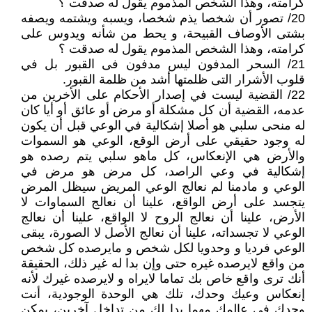
كرامته، وهذا الشخص المذموم يقول له صدقت ؟
20/ تصور أن شخصا يذم شخصا، ويسبه ويشتمه ويصفه
بشتى الأوصاف القبيحة، و يحط من شأنه ويدوس على
كرامته، وهذا الشخص المذموم يقول له صدقت ؟
21/ السحر المدفون ليس مدفون فى القبور بل في
قلوب الأشرار التى ظلمتها أشد من ظلمة القبور.
22/ القضية ليست في إصدار الأحكام على الأخرين من
عدمه، القضية أن كل مشكلة أو مرض أو عائق أو أيا كان
له منحى سلبي هو أصلا إشكالية في الوعي قبل أن يكون
له وجود حقيقي على أرض الوقع، الوعي هو السموات
والأرض هي الإنعكاس، كل ماهو سلبي يتم رصده هو
إشكالية في وعي الراصد، كل مرض هو مرض في
الوعي و مادمنا لم نعالج الوعي المريض سيظل المرض
يتجسد على أرض الواقع، علينا أن نعالج السماوات لا
الأرض، علينا أن نعالج الروح لا الواقع، علينا أن نعالج
الوعي لا تجسداته، علينا أن نعالج الأصل لا الصورة، يبقى
الوعي فرديا و وحدويا لكل شخص و مايرصده كل شخص
من واقع لايرصده غيره حتى وإن بدا له غير ذلك، الحقيقة
أنك ترى واقع خاص بك تماما لايراه و لايرصده غيرك لأنه
إنعكاس وعيك وحدك، تلك هي الوحدة الوجودية، أنت
وحدك في عالمك مهما بدا لك من تداخل آخرين، يمكن