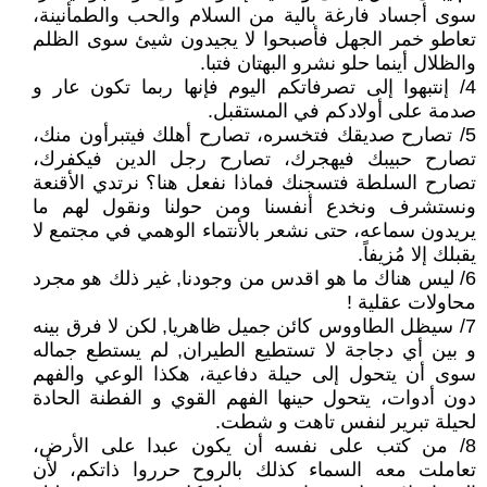
سوى أجساد فارغة بالية من السلام والحب والطمأنينة،
تعاطو خمر الجهل فأصبحوا لا يجيدون شيئ سوى الظلم
والظلال أينما حلو نشرو البهتان فتبا.
4/ إنتبهوا إلى تصرفاتكم اليوم فإنها ربما تكون عار و
صدمة على أولادكم في المستقبل.
5/ ‏تصارح صديقك فتخسره، تصارح أهلك فيتبرأون منك،
تصارح حبيبك فيهجرك، تصارح رجل الدين فيكفرك،
تصارح السلطة فتسجنك فماذا نفعل هنا؟ نرتدي الأقنعة
ونستشرف ونخدع أنفسنا ومن حولنا ونقول لهم ما
يريدون سماعه، حتى نشعر بالأنتماء الوهمي في مجتمع لا
يقبلك إلا مُزيفاً.
6/ ليس هناك ما هو اقدس من وجودنا, غير ذلك هو مجرد
محاولات عقلية !
7/ سيظل الطاووس كائن جميل ظاهريا, لكن لا فرق بينه
و بين أي دجاجة لا تستطيع الطيران, لم يستطع جماله
سوى أن يتحول إلى حيلة دفاعية، هكذا الوعي والفهم
دون أدوات، يتحول حينها الفهم القوي و الفطنة الحادة
لحيلة تبرير لنفس تاهت و شطت.
8/ من كتب على نفسه أن يكون عبدا على الأرض،
تعاملت معه السماء كذلك بالروح حرروا ذاتكم، لأن