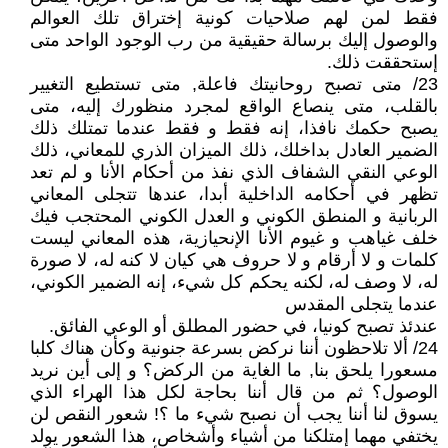
فقط لمن لهم صلاحيات كونية إختراق تلك العوالم
والوصول إليك برسالة حقيقية من رب الوجود الواحد متى
إستحققت ذلك.
23/ متى تصبح روحانيتك فاعلة, متى تستطيع التغيير
بالقلب، متى ينصاع الواقع لمجرد منظورك إليه، متى
يصبح حكمك نافذا، إنه فقط و فقط عندما تمتلك ذلك
الضمير العادل بداخلك، ذلك الميزان الذري للمعاني، ذلك
الوعي النقي الشفاف الذي نفذ من أحكام اﻷنا و لم تعد
تظهر في أحكامه الداخلية أبدا، عندها تتجلى المعاني
الربانية و المنطق الكوني و العدل الكوني المحتجب فيك
خلف غياهب و غيوم اﻷنا الإنحيازية، هذه المعاني ليست
كلمات و لا أرقام و لا حروف هي كيان لا كنه له، لا صورة
له، لا وصف له، لكنه يحكم كل شيء، إنه الضمير الكوني،
عندما يتجلى المقدس
عندئذ تصبح كونيا، في حضور المطلق أو الوعي الفائق.
24/ ألا تلاحظون أننا نركض بسرعة جنونية وكأن هناك كلبا
مسعورا يلحق بنا, ما الغاية من الركض؟ و إلى أين نريد
الوصول؟ ثم من قال أننا بحاجة لكل هذا الهراء الذي
يسوق لنا أننا يجب أن نصبح شيء ما ؟! شعور النقص لن
يختفي مهما إمتلكنا من أشياء وأشخاص، هذا الشعور يولد