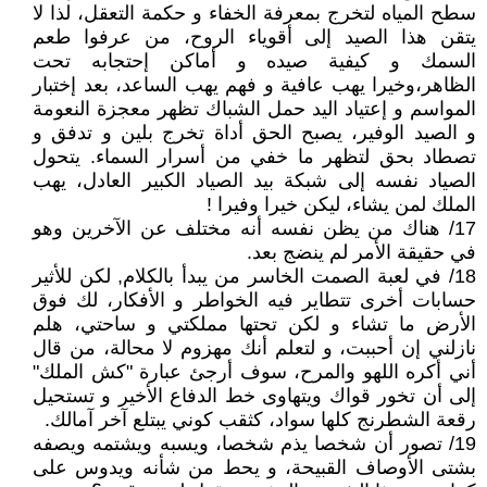
سطح المياه لتخرج بمعرفة الخفاء و حكمة التعقل، لذا لا
يتقن هذا الصيد إلى أقوياء الروح، من عرفوا طعم
السمك و كيفية صيده و أماكن إحتجابه تحت
الظاهر،وخيرا يهب عافية و فهم يهب الساعد، بعد إختبار
المواسم و إعتياد اليد حمل الشباك تظهر معجزة النعومة
و الصيد الوفير، يصبح الحق أداة تخرج بلين و تدفق و
تصطاد بحق لتظهر ما خفي من أسرار السماء. يتحول
الصياد نفسه إلى شبكة بيد الصياد الكبير العادل، يهب
الملك لمن يشاء، ليكن خيرا وفيرا !
17/ هناك من يظن نفسه أنه مختلف عن الآخرين وهو
في حقيقة الأمر لم ينضج بعد.
18/ في لعبة الصمت الخاسر من يبدأ بالكلام, لكن للأثير
حسابات أخرى تتطاير فيه الخواطر و الأفكار، لك فوق
الأرض ما تشاء و لكن تحتها مملكتي و ساحتي، هلم
نازلني إن أحببت، و لتعلم أنك مهزوم لا محالة، من قال
أني أكره اللهو والمرح، سوف أرجئ عبارة "كش الملك"
إلى أن تخور قواك ويتهاوى خط الدفاع الأخير و تستحيل
رقعة الشطرنج كلها سواد، كثقب كوني يبتلع آخر آمالك.
19/ تصور أن شخصا يذم شخصا، ويسبه ويشتمه ويصفه
بشتى الأوصاف القبيحة، و يحط من شأنه ويدوس على