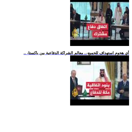
.. -أي هجوم استهداف للجميع-.. معالم الشراكة الدفاعية بين باكستا