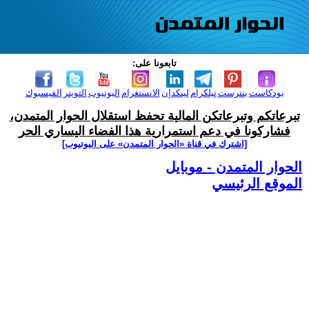
تابعونا على:
بودكاست
بنترست
تيلكرام
لينكدإن
الانستغرام
اليوتيوب
التويتر
الفيسبوك
تبرعاتكم وتبرعاتكن المالية تحفظ استقلال الحوار المتمدن،
فشاركونا في دعم استمرارية هذا الفضاء اليساري الحر
[اشترك في قناة ‫«الحوار المتمدن» على اليوتيوب]
الحوار المتمدن - موبايل
الموقع الرئيسي