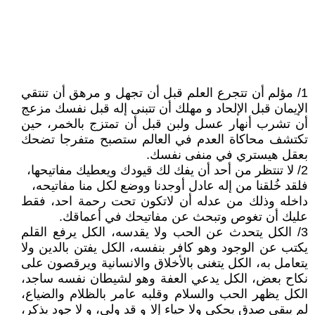
1/ مؤلم أن تتجرع العلم قبل أن تجهل و مرهق أن تنتقي
الإيمان قبل الإلحاد و مهلك أن تتبنى إله قبل نفسك مزعج
أن تشرب أنهار عسل ولبن قبل أن تمتزج بالخمر، حين
تكتشف محاكاة العدم في العالم ستصبح متفرجا تضحك
بعقل هيستري في منفى نفسك.
2/ لا تنتظر من أحد أن يفك لك قيودك ويعطيك مفاتيحها،
فلقد خُلقنا من إله عادل أوجدنا ووضع لكل منا مفاتيحه،
داخله وذلك من عدله أن لاتكون تحت رحمة احد، فقط
عليك أن تغوص وتبحث عن مفاتيحك في أعماقك.
3/ الكل يتحدث عن الحب ولا يقدسه، الكل يرفع القلم
يكتب عن الوجود وهو كافر بنفسه، الكل يفتن بالدين ولا
يتعامل به، الكل يتغنى بالأخلاق والانسانية ويرقصون على
نكاح بعض، الكل يدعي العفة وهو لشيطان نفسه ساجد،
الكل يظهر الحب والسلام وقلبه عامر بالظلام والضياع،
لم يبقى صدق يحكى ولا حياء إلا و قد ولى، و لا جود يذكر،