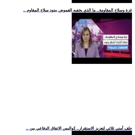
.. غزة وسلاح المقاومة.. ما الذي يخفيه الغموض ببنود سلاح المقاوم
.. حلف أمني ثلاثي لتعزيز الاستقرار.. كواليس الاتفاق الدفاعي بين