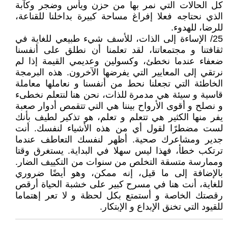
كل الحالات التي نمر بها من حزن ويأس وضجر وكآبة
الذي نحتاجه فعلا إفراغ مساحة كبيرة بداخلنا للقناعة،
للرضا، للهدوء.
25/ الإساءة إلى الذات، للأسف شيء طبيعي للغاية في
ثقافتنا و مجتمعاتنا، لقد تعلمنا أن نطلق على أنفسنا
ضعفاء عندما نخطئ، وكسولين وعديمي القيمة إذا لم
نرتقي إلى المعايير التي يفرضها الآخرون. هذه البرمجة
الخاطئة التي تجعلنا نحط من أنفسنا و نعاملها معاملة
قاسية و سيئة هي مدمرة للذات، نحن هنا لنتعلم نخطىء
و نصلح و أقوى الأرواح بيننا هي التي تتقمص أدوار صعبة
يفر منها الكثير هي تتعلم و تعلم، هو تذكير لطيف بأنك
لست مضطرًا لقول أي من هذه الأشياء لنفسك. أنت
جدير ومشاعرك صحية. أظهر لنفسك التعاطف عندما
ترتكب خطأ، فهذا ليس سهلا في البداية. يستغرق وقتا
وممارسة متسقة التخلص من سنوات من التكييف الضار.
بالإضافة إلى ما قيل، إنه ممكن، وهو أيضًا ضروري
للغاية، أنت هنا في مسرح كبير على خشبة الحياة أرقص
رقصتك الخاصة و أستمتع بكل لحظة و لا تعر إهتماما
للقيود التي تخنق الإبداع و الإبتكار.