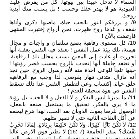
السماء لا تدخل عبيدا بين بيوتها. كل من يفرض عليك
العبودية هو لا يهدر حقك وحسب ! بل يسلب منك أبدية
روحك.
9/ و يرزقكم النور بالحب حياة، ماضيها ذكرى وأناها
شغف و غدها روح ظهرت، نحن أرواح إختبرت المنتهى
فآرتضت بالآن !
10/ كل مستوى رفاهية يصنع سلطان و واجبات و مجال
هيمنة، تلك بيئة عمل النفس ! تعتقد فيه النفس بغفلة أنها
تحررت أو عادت إلى المعين بسبب مجال تلك الرفاهية.
أو تعتقد جاهلة أنها إتحدت بالروح بحسب قصر رؤيتها !
حينها تلجأ للوعي آخذة منه لأنه رسول الروح. حين تجد
أنه مازال متدنى تنهار بفوضى. لذا وجب مع الرفاهية
خلق حياة, إكتساب وعي لتطمئن النفس عدا ذلك تسقط
النفس في هوة سحيقة للعدم !
11/ ما يميزنا ليس التفكر و لا الفعل و لا الحب، بل رؤية
ما لا يرى بالفكر، تحقيق ما يستحيل صنعه بالفعل،
الوصول للرضا بموت الذوبان بعد الحب، لهذا هرع ليمنعه
عن أكل التفاحة الثانية حتى لا نصير مثلهم.
12/ لاَ تَكُنْ بَارًّا كَثِيرًا، وَلاَ تَكُنْ حَكِيمًا بِزِيَادَةٍ. لِمَاذَا تَخْرِبُ
نَفْسَكَ؟ سفر الجامعة (7 :16) لا تطير فوق الارض عاليا
فتفقد تجربتك، فتخرب نفسك، كما تتمسك بخير النور