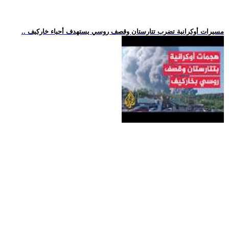
.. مسيرات أوكرانية تضرب تتارستان وقصف روسي يستهدف أحياء خاركيف