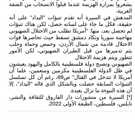
يشعروا بمرارة الهزيمة عندما قبلوا الانسحاب من الضفة
الغربية.
المدهش في السيرة أنه تقدم تنبؤات "البداد" على أنه
حقيقة، فكل ما جاء على لسانه حصل، لكن هناك تنبؤات
لم تحصل بعد، منها: "أمريكا تطلب من الاحتلال الصهيوني
مهاجمة سوريا وتكاد دمشق تسقط حيث تحاصرها قوات
الاحتلال قادمة من شمال الأردن، وحمص وحماة وحلب
يتم تدميرها من قبل الطيران الصهيوني، لكن الأمور
تتطور ويتم هزيمة الاحتلال
الصهيوني وتصبح دولة فلسطينية بالكامل واليهود يعيشون
في ظل الدولة الفلسطينية مكرمين ومنعمين، علما أن
أمريكا لا تتدخل في القتال" ص89، رغم أن كل تسلسل
التنبؤات السابقة حصلت وبالشكل الذي قاله "البداد"، إلا
أن هذه النبوءة ما تزال بعيدة.
[*] السيرة من منشورات دار الفاروق للثقافة والنشر،
نابلس، فلسطين، الطبعة الأولى 2022.