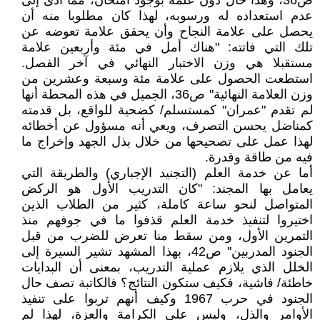
ص36، وهذا حال دون علمه بوجود امتحان، مما أدى إلى
عدم استعداده له ورسوبه، لهذا كان مطلوبا منه أن
يحصل على علامة النجاح وأن يحقق علامة تعوضه عن
تلك التي فاتته: "هناك أمل في مئة وأربعين علامة
مستقبلا هي وزن الاختبار النهائي في آخر الفصل.
استطعت الحصول على علامة مئة وسبعة وعشرين من
وزن العلامة النهائية" ص36، الجميل في هذه المحطة أنها
لم تقدم "عمران" كمستسلم/ كضحية للواقع، بل قدمته
كمناضل يحسن التصرف، ويعي أنه مسؤول عن أخطائه
لهذا عمل على تصحيحها من خلال بذل الجهد وإخراج ما
فيه من طاقة وقدرة.
أما عن خدمة العلم (التجنيد الإجباري) والطريقة التي
يعامل بها المجند: "كان التدريب الأول هو الركض
المتواصل لنحو ساعة كاملة، كثير من الطلاب الذين
اختيروا لتنفيذ خدمة العلم قذفوا ما في جوفهم منذ
التمرين الأول، ومن سقط منا تعرض للضرب من قبل
الجنود المدربين" ص42، بهذا المشهد تشير السيرة إلى
الخلل الذي يلازم عملية التدريب، بمعنى أن البدايات
خاطئة/ فاشية، فكيف ستكون النتائج؟ فالكاتبة تصف حال
الجنود في حرب 1967 وكيف أنهم تربوا على تنفيذ
الأوامر والذل، وليس على الكرامة والعزة، لهذا لم