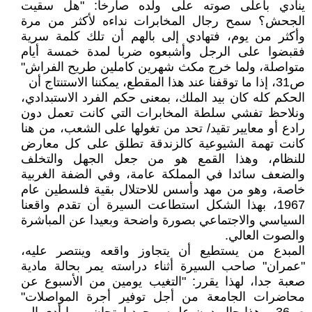
ينادي بأعلى صوته على ولده صارخا: "هل سقيت
الجحش؟ سمح رجال المخابرات نداءه لأكثر من مرة
وأكثر من يوم، فتهادي إلى بالهم أن تلك كلمة سرية
فقبضوا على الرجل وأشبعوه ضربا لمدة خمسة أيام
متواصلة، ولما خرج مكث شهرين كاملين طريح الفراش"
ص31، إذا ما توقفنا عند هذا المقطع، يمكننا الاستنتاج أن
الحكم كله كان بيد الملك، بمعنى حكم الفرد الاستبدادي،
ونلاحظ تفشي سلطة المخابرات التي كانت تعمل دون
رادع أو معايير تقيد/ تحد من تغولها على الشعب، من هنا
كانت تهمة الشيوعية كالزندقة تطلق على كل معارض
للنظام، وهذا القمع هو من جعل الجهل والتخلف
والضعف سائدا في المملكة عامة، وفي الضفة الغربية
خاصة، وهو من مهد وأسس للاحتلال بقية فلسطين عام
1967، بهذا الشكل استطاعت السيرة أن تقدم واقعنا
السياسي والاجتماعي بصورة واضحة وبعيدا عن المباشرة
والصوت العالي.
المبدع من يستطيع أن يتجاوز واقعه وينتصر عليه،
"عمران" صاحب السيرة أثناء دراسته يمر بحالة مادية
صعبة جدا، لهذا يقرر: "التغيب يومين من الأسبوع عن
محاضرات الجامعة من أجل توفير أجرة المواصلات"