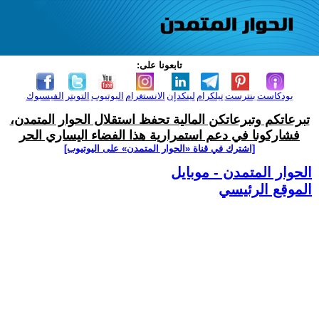
تابعونا على:
بودكاست
بنترست
تيلكرام
لينكدإن
الانستغرام
اليوتيوب
التويتر
الفيسبوك
تبرعاتكم وتبرعاتكن المالية تحفظ استقلال الحوار المتمدن،
فشاركونا في دعم استمرارية هذا الفضاء اليساري الحر
[اشترك في قناة ‫«الحوار المتمدن» على اليوتيوب]
الحوار المتمدن - موبايل
الموقع الرئيسي