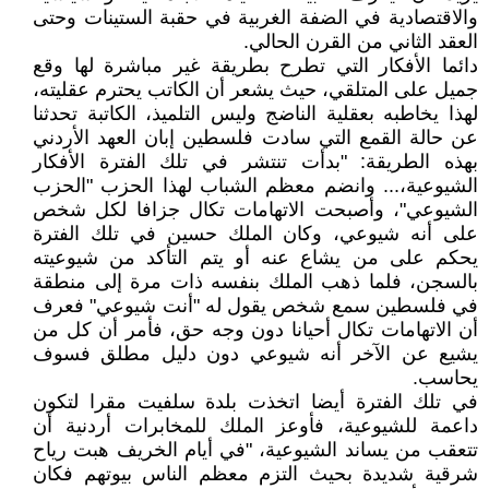
والاقتصادية في الضفة الغربية في حقبة الستينات وحتى
العقد الثاني من القرن الحالي.
دائما الأفكار التي تطرح بطريقة غير مباشرة لها وقع
جميل على المتلقي، حيث يشعر أن الكاتب يحترم عقليته،
لهذا يخاطبه بعقلية الناضج وليس التلميذ، الكاتبة تحدثنا
عن حالة القمع التي سادت فلسطين إبان العهد الأردني
بهذه الطريقة: "بدأت تنتشر في تلك الفترة الأفكار
الشيوعية،... وانضم معظم الشباب لهذا الحزب "الحزب
الشيوعي"، وأصبحت الاتهامات تكال جزافا لكل شخص
على أنه شيوعي، وكان الملك حسين في تلك الفترة
يحكم على من يشاع عنه أو يتم التأكد من شيوعيته
بالسجن، فلما ذهب الملك بنفسه ذات مرة إلى منطقة
في فلسطين سمع شخص يقول له "أنت شيوعي" فعرف
أن الاتهامات تكال أحيانا دون وجه حق، فأمر أن كل من
يشيع عن الآخر أنه شيوعي دون دليل مطلق فسوف
يحاسب.
في تلك الفترة أيضا اتخذت بلدة سلفيت مقرا لتكون
داعمة للشيوعية، فأوعز الملك للمخابرات أردنية أن
تتعقب من يساند الشيوعية، "في أيام الخريف هبت رياح
شرقية شديدة بحيث التزم معظم الناس بيوتهم فكان