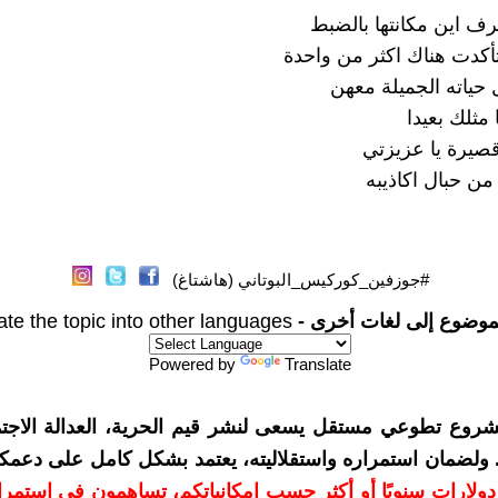
رف اين مكانتها بالضبط
 تأكدت هناك اكثر من واحدة
 حياته الجميلة معهن
مثلك بعيدا
قصيرة يا عزيزتي
ن حبال اكاذيبه
#جوزفين_كوركيس_البوتاني (هاشتاغ)
موضوع إلى لغات أخرى -
ate the topic into other languages
Powered by
Translate
شروع تطوعي مستقل يسعى لنشر قيم الحرية، العدالة الاجتم
. ولضمان استمراره واستقلاليته، يعتمد بشكل كامل على دعمك
دعمكم بمبلغ 10 دولارات سنويًا أو أكثر حسب إمكانياتكم، تساهمون في استم