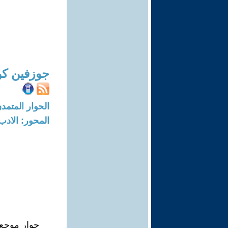
جوزفين كو
الحوار المتمدن-العدد: 7273 - 2
المحور: الادب
حوار موجع