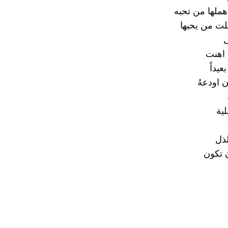
هملها من تحبه
لت من يحبها
ى
 اهنت
عيداً
 اودعهُ
لية
لذل
 تكون