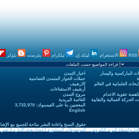
RSS
الانستغرام
لينكد إن
تيلكرام
بنترست
بلوكر
ث الماركسية واليسار
اخبار التمدن
ة
حملات الحوار المتمدن التضامنية
حاث العلمانية في العالم
الارشيف
أرشيف الاستفتاءات
اهضة عقوبة الاعدام
مروج التمدن
الحركة العمالية والنقابية
القائمة البريدية
المعجبين بنا على الفيسبوك: 3,732,970
English
حقوق النسخ واعادة النشر متاحة للجميع مع الإشا
ا بواسطة البريد الكتروني
الموضوعات المنشورة لاعضاء هيئة الادارة لا تعبر