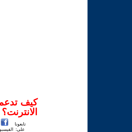
كيف تدعم-
الانترنت؟
تابعونا
على:
الفيسب