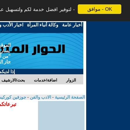
موافق - OK
لتوفير افضل خدمة لكم ولتسهيل عملي
أخبار عامة
-
وكالة أنباء المرأة
-
اخبار الأدب و
الموقع
يسارية
"من أج
حاز ال
إذا لديك
الزوار
اضافة/خدمات
بحث/الارشيف
الصفحة الرئيسية
-
الادب والفن
-
جوزفين كوركيس
تبرعاتكم