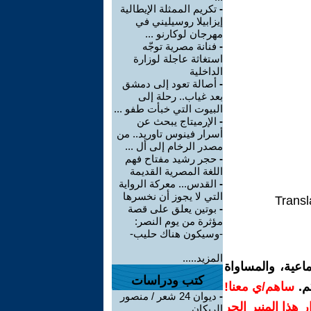
-
تكريم الممثلة الإيطالية
إيزابيلا روسيليني في
مهرجان لوكارنو ...
-
فنانة مصرية توجّه
استغاثة عاجلة لوزارة
الداخلية
-
أصالة تعود إلى دمشق
بعد غياب.. رحلة إلى
البيوت التي خبأت طفو ...
-
الإرميتاج يبحث عن
أسرار فينوس تاوريد.. من
مصدر الرخام إلى أل ...
-
حجر رشيد مفتاح فهم
اللغة المصرية القديمة
-
القدس... معركة الرواية
التي لا يجوز أن نخسرها
Transl
-
بوتين يعلق على قصة
مؤثرة من يوم النصر:
-وسيكون هناك حليب-
المزيد.....
اعية، والمساواة
كتب ودراسات
م.
ساهم/ي معنا!
-
ديوان 24 شعر / منصور
رار هذا المنبر الحر
الريكان