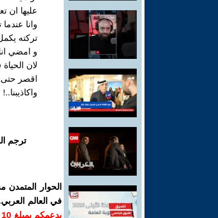
عليها ان تع
وانا عندما
تركته يكمل
و امضي انا 
لان الحياة 
اقصر حتى م
واكاذيبنا..!
ترجم ال
الحوار المتمدن م
في العالم العربي
ب