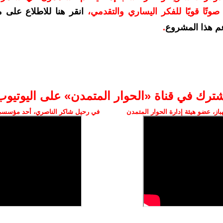
وتًا قويًا للفكر اليساري والتقدمي
،
انقر هنا للاطلاع على 
م هذا المشروع
.
شترك في قناة «الحوار المتمدن» على اليوتيوب
ز، عضو هيئة إدارة الحوار المتمدن
في رحيل شاكر الناصري، أحد مؤسسي 