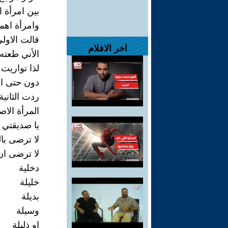
بين امرأة ا
وامرأة اهم
قالت الاول
اخر الافلام
الأني طعته
لذا تواريت ب
دون حتى ان
ردت الثانية
المرأة الاص
يا صديقتي
لا ترضى با
لا ترضى ان
دخلية
خليلة
بديلة
وسيلة
او ذليلة