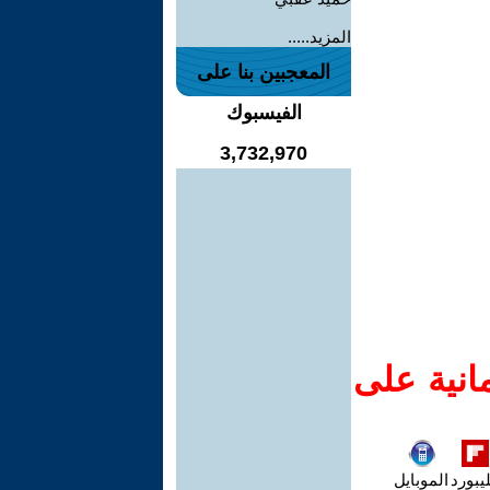
المزيد.....
المعجبين بنا على
الفيسبوك
3,732,970
انية على
يبورد
الموبايل