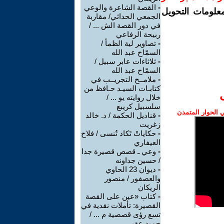
-
القصة الشاعرة والوعي
معلومات التحويل
الجمعي الحداثي/ مقاربة
في دور القصة الش ... /
ربيحة الرفاعي
-
تصاوير لية الظمأ /
السمّاح عبد الله
-
ثلاثاءات عابر سبيل /
السمّاح عبد الله
-
ملامــح التجريــب في
كتابـات السيـد حـافظ من
خلال روايته يو ... /
سلسبيل كريبع
الحوار المتمدن
-
قناديل الحكمة / د. خالد
زغريت
-
حكاياتْ تَكاد تُنسى / فلاح
العيفاري
-
وعي ـ قصص قصيرة جدا
/ حسين جداونه
-
ديوان 23 الحاوي
والعصفور / منصور
الريكان
-
كتاب «عين على القصة
القصيرة: تأملات نقدية في
تسع رؤى قصصية م ... /
حميد عقبي