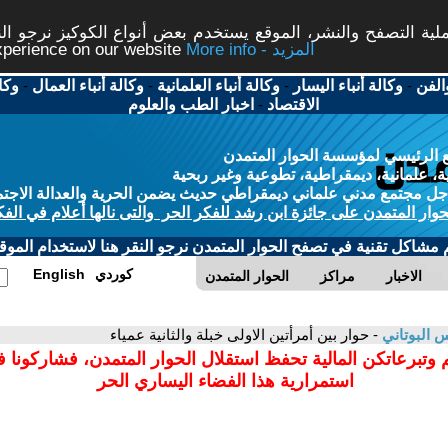
ة التصفح والنشر، الموقع يستخدم بعض أنواع الكوكيز نرجو النق
More info - المزيد
experience on our website
الفن
-
وكالة أنباء اليسار
-
وكالة أنباء العلمانية
-
وكالة أنباء العمال
-
وكا
الاقتصاد
-
اخبار الطب والعلوم
 الرئيسي لمؤسسة الحوار المتمدن
، علمانية، ديمقراطية، تطوعية وغير ربحية
ل مجتمع مدني علماني ديمقراطي حديث يضمن الحرية والعدالة الاجتم
حوار المتمدن على جائزة ابن رشد للفكر الحر والتى نالها أعلام في الفك
م مشاكل تقنية في تصفح الحوار المتمدن نرجو النقر هنا لاستخدام الموقع
كوردي
English
الاخبار
مراكز
الحوار المتمدن
 البوتاني
- حوار بين أمرأتين الاولى خبلة والثانية عمياء
 وتبرعاتكن المالية تحفظ استقلال الحوار المتمدن، فشاركونا 
استمرارية هذا الفضاء اليساري الحر