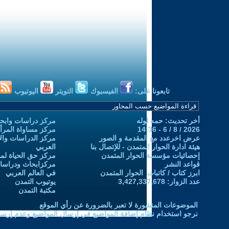
تابعونا على:
الفيسبوك
التويتر
اليوتيوب
أخر تحديث: حمه لوله
مركز دراسات وابحا
2026 / 8 / 6 - 14:36
مركز مساواة المرأ
عرض اخرعدد مع المقدمة و الصور
مركز الدراسات والاب
هيئة ادارة الحوار المتمدن - للإتصال بنا
العربي
إحصائيات مؤسسة الحوار المتمدن
مركز حق الحياة لمن
قواعد النشر
مركزابحاث ودراسات 
ابرز كتاب / كاتبات الحوار المتمدن
في العالم العربي
عدد الزوار: 3,427,337,678
يوتيوب التمدن
مكتبة التمدن
الموضوعات المنشورة لا تعبر بالضرورة عن رأي الموقع
نرجو استخدام نظام إضافة المواضيع في إرسال المواضيع وعدم إرساله