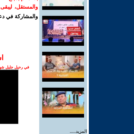
والمستقل، ليبقى ص
والمشاركة في دع
ا‫
في رحيل جليل شهبا
المزيد.....