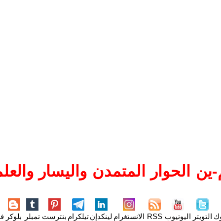
ين الحوار المتمدن واليسار والعلم
وك
التويتر
اليوتيوب
RSS
الانستغرام
لينكدإن
تيلكرام
بنترست
تمبلر
بلوكر
فل