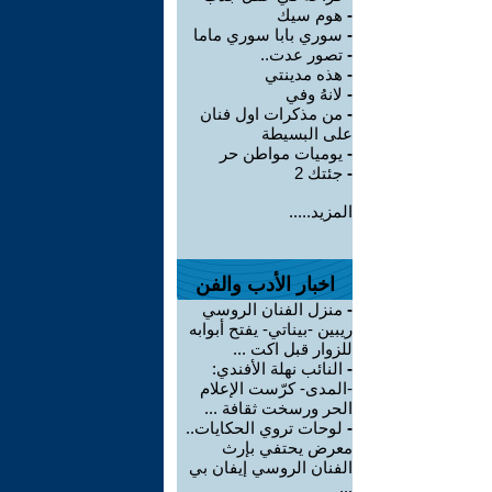
-
هوم سيك
-
سوري بابا سوري ماما
-
تصور عدت..
-
هذه مدينتي
-
لانهُ وفي
-
من مذكرات اول فنان
على البسيطة
-
يوميات مواطن حر
-
جئتك 2
المزيد.....
اخبار الأدب والفن
-
منزل الفنان الروسي
ريبين -بيناتي- يفتح أبوابه
للزوار قبل اكت ...
-
النائب نهلة الأفندي:
-المدى- كرّست الإعلام
الحر ورسخت ثقافة ...
-
لوحات تروي الحكايات..
معرض يحتفي بإرث
الفنان الروسي إيفان بي
...