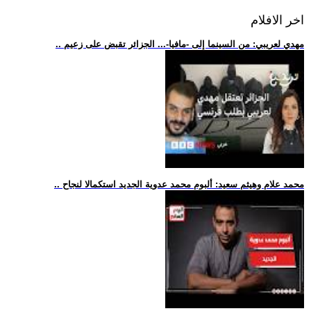
اخر الافلام
.. مهدي لعريبي: من السينما إلى -مافيا-... الجزائر تقبض على زعيم
.. محمد علام وهيثم سعيد: ألبوم محمد عدوية الجديد استكمالا لنجاح