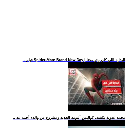
.. فيلم Spider-Man: Brand New Day | البداية اللي كان بيتر محتا
.. محمد عدوية يكشف كواليس ألبومه الجديد ومشروع عن والده أحمد عد