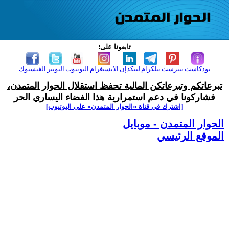
تابعونا على:
بودكاست
بنترست
تيلكرام
لينكدإن
الانستغرام
اليوتيوب
التويتر
الفيسبوك
تبرعاتكم وتبرعاتكن المالية تحفظ استقلال الحوار المتمدن،
فشاركونا في دعم استمرارية هذا الفضاء اليساري الحر
[اشترك في قناة ‫«الحوار المتمدن» على اليوتيوب]
الحوار المتمدن - موبايل
الموقع الرئيسي