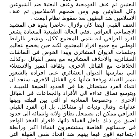
البعثيين ثم عنف القومجية وعنف البعثية ضد الشيوعين
وكل المناوئين لهم ومن ضمنهم الاسلاميين ثم عنف
الاسلامين ضد البعثيين بعد سقوط نظام البعث .
العنف القبلي ايضا كان ولازال ،حاضرا بقوة في المشهد
الاجتماعي العراقي .ففي الحالة الطبيعية المعتادة يشعر
الفرد العراقي انه ينتمي للمجتمع ككل، ويشعر بالرابط
الوطني مع جميع افراد المجتمع، لكنه حين يخضع لتعاليم
وجلسات الديوان العشائري ويبدا الخوض في النقاشات
العشائرية والاحلاف العشائرية مع بعض القبائل ،وكذلك
الخلافات مع القبائل الاخرى، وثقافة التميز والاستعلاء
التي يمارسها الديوان العشائري على افراده بالشعور
بتميز القبيلة ورفعة شأنها عن القبائل الاخرى، ستجد ان
انتماء الفرد سيتضائل هنا في الحدود الضيقة للقبيلة ،
ويتوسع نطاق عداءه الى الأفراد والجماعات في القبائل
الاخرى ، وخصوصا المعادية او التي بين قبيلته وبينها
عداوات وقتال وديات او مشاكل، بل ان الفرد القبلي
العراقي ممكن ان يضمحل نطاق ولائه وانتمائه الى حدود
اضيق من ذلك داخل القبيلة ذاتها، فافراد الفخذ الواحد
في جلساتهم الخاصة يستشعرون انتماءا اكبر ورابطة
اجتماعية اقوى فيما بينهم ضد افخاذ نفس القبيلة التي