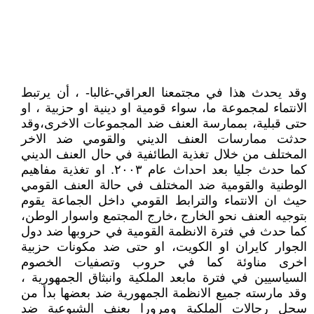
وقد يحدث هذا في مجتمعنا العراقي-غالبا- ، أن يرتبط
الانتماء لمجموعة ما، سواء قومية او دينية او حزبية ، او
حتى قبلية، بممارسة العنف ضد المجموعات الاخرى،وقد
حدثت ممارسات العنف الديني والقومي ضد الاخر
المختلف من خلال تغذية الطائفية في حال العنف الديني
كما حدث جليا بعد احداث عام ٢٠٠٣. او تغذية مفاهيم
الوطنية والقومية ضد المختلف في حالة العنف القومي
حيث ان الانتماء والترابط القومي داخل الجماعة يقوم
بتوجيه العنف نحو الخارج ،خارج المجتمع واسوار الوطن،
كما حدث في فترة الانظمة القومية في حروبها ضد دول
الجوار كايران او الكويت، او حتى ضد مكونات حزبية
اخرى مناوئة كما في حروب وتصفيات الخصوم
السياسيين في فترة مابعد الملكية وانبثاق الجمهورية ،
وقد مارسته جميع الانظمة الجمهورية ضد بعضها بدأ من
سحل رجالات الملكية ومرورا بعنف الشيوعية ضد