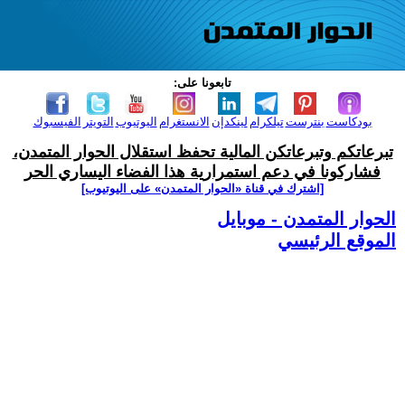
تابعونا على:
بودكاست
بنترست
تيلكرام
لينكدإن
الانستغرام
اليوتيوب
التويتر
الفيسبوك
تبرعاتكم وتبرعاتكن المالية تحفظ استقلال الحوار المتمدن،
فشاركونا في دعم استمرارية هذا الفضاء اليساري الحر
[اشترك في قناة ‫«الحوار المتمدن» على اليوتيوب]
الحوار المتمدن - موبايل
الموقع الرئيسي