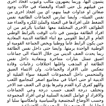
ينتمون اليها، وربما يضهرون مثالب وعيوب افخاذ اخرى
من قبيلتهم بل حتى العداء والبغضاء في حالات وجود
ضغائن او عداوات فيما بينهم- اي بين افخاذ اخرى من
نفس القبيلة-. وايضا تمارس الجماعات الطائفية نفس
الضغط على افرادها في التعبئة والملئ للكره والعداء ضد
الطوائف الاخرى المختلفة معها عقائديا بالرغم من ان
افراد الطائفة مؤمنين في ذات الوقت بالترابط الوطني
العام و الرابط القومي مع ابناء الطائفة الدينية المعادية
حين يكون الرابط عاما ووطنيا ويخص الجماعة القومية او
الوطنية الواحدة برمتها. وايضا حتى داخل نفس الطائفة
ربما يحدث العنف الديني من خلال الانتماء الى جماعات
اضيق تتمثل بتيارات متناحرة ومتعادية داخل نفس
الطائفة او المذهب واغلبها اختلافات زعامات وقادة
تنعكس على الافراد والجماعات. وان الانتماء الضيق
والمتحمس داخل المجموعات الضيقة سواء القبلية او
الدينية او حتى احيانا في مجاميع اصغر كمجاميع اللعب
واللهو كفرق كرة القدم وغيرها يؤدي الى العنف ضد الاخر
وتختلف درجة العنف حسب درجة وعي الجماعات
والافراد او عوامل التغذية السلبية لوعي افراد المجموعة
وحسب الأوضاع المجتمعية والسياسية وانعكاسها سلبا او
ايجابا على المجتمع وعلى المجموعات الاجتماعية.