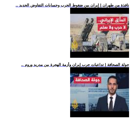
.. نافذة من طهران | إيران بين ضغوط الحرب وحسابات التفاوض الجديد
.. جولة الصحافة | تداعيات حرب إيران وأزمة الهجرة بين مدريد وروم