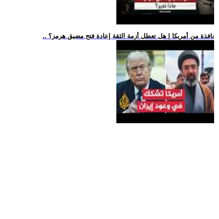
.. نافذة من أمريكا | هل تعطل أزمة الثقة إعادة فتح مضيق هرمز؟