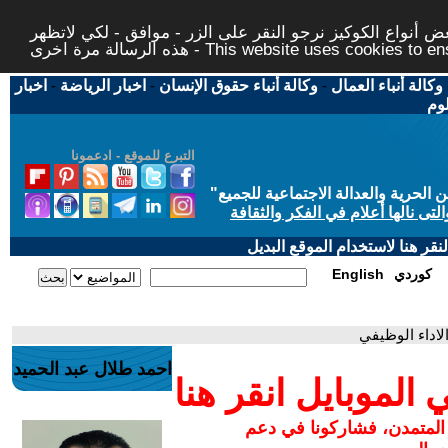
 أنواع الكوكيز نرجو النقر على الزر - موافق - لكي لاتظهر
This website uses cookies to ensure you ge
وكالة أنباء العمال
-
وكالة أنباء حقوق الإنسان
-
اخبار الرياضة
-
اخبار
لوم
التبرع للموقع - ادعمونا
حرية والعدالة الاجتماعية للجميع
"
تى نالها أعلام في الفكر والثقافة
قر هنا لاستخدام الموقع البديل
كوردي
English
الاداء الوظيفي
احمد طلال عبد الحميد
لموبايل انقر هنا
 المتمدن، فشاركونا في دعم