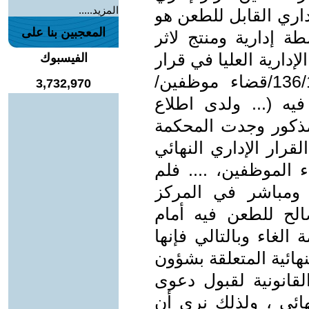
المزيد.....
إداري القابل للطعن هو
المعجبين بنا على
 إدارية ومنتج لاثر
لإدارية العليا في قرار
الفيسبوك
لها صدر في الطعن المرقم (136/137/قضاء موظفين/
3,732,970
5/4/2015 إذ جاء فيه (... ولدى اطلاع
المذكور وجدت المحكمة
قرار الإداري النهائي
 الموظفين، .... فلم
 ومباشر في المركز
الح للطعن فيه أمام
لغاء وبالتالي فإنها
هائية المتعلقة بشؤون
لقانونية لقبول دعوى
هائي ، ولذلك نرى أن