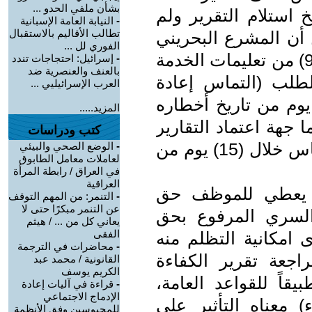
بشأن ملفي الحدو ...
من تاريخ استلام التقرير ولم
-
النيابة العامة الإسبانية
تطالب الأقاليم بالاستقبال
 أن المشرع البحريني
الفوري لل ...
حدد في البند (سادساً / أحكام عامة / 9) من تعليمات الخدمة
-
إسرائيل: احتجاجات تندد
بالعنف والعنصرية ضد
(6) لسنة 2017 مدة لطلب (التماس إعادة
العرب الإسرائيليي ...
ر) بنتائج التقييم خلال مدة (15) يوم من تاريخ أخطاره
المزيد.....
ا جهة اعتماد التقارير
كتب ودراسات
ولهذه الاخيرة أن تصدر قرارها بالالتماس خلال (15) يوم من
-
الوضع الصحي والبيئي
لعاملات معامل الطابوق
في العراق / رابطة المرأة
العراقية
م يعطي للموظف حق
-
التنمر: من المهم التوقف
عن التنمر مبكرًا حتى لا
السري المرفوع بحق
يعاني كل من ... / هيثم
الفقى
 امكانية التظلم منه
-
محاضرات في الترجمة
راجعة تقرير الكفاءة
القانونية / محمد عبد
الكريم يوسف
يقاً للقواعد العامة،
-
قراءة في آليات إعادة
الإدماج الاجتماعي
 معناه التأثير على
للمحبوسين وفق الأنظمة