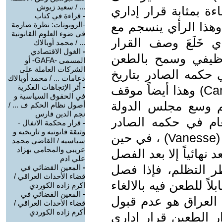
... / سعيد زيوش
ءة بمثابة قرار إداري
-
قراءة في كتاب
 وهذا الرأي ينسجم مع
-الروبوتات: نظرة صارمة
في ضوء العلوم القانونية
خَلَعَ وصف القرار
... / محمد أوبالاك
-
الغول الاقتصادي
الوظيفي وسمح بالطعن
المسمى -GAFA- أو
الشركات العاملة على
ي حكمه الصادر بتاريخ
دعامات ... / محمد أوبالاك
-
أثر الإتجاهات الفكرية
23/11،/1962 في قضية كامارا (Camara) وهذا أيضاً موقف
في الحقوق السياسية و
ثم وسع مجلس الدولة
أصول نظام الحكم ف ... /
نجم الدين فارس
ام في حكمه الصادر
-
قرار محكمة الانفال -
وثيقة قانونيه و تاريخيه و
بتاريخ 22/11/1963 في قضية فانيس (Vanesse) ، في حين
سياسيه / القاضي محمد
عريبي والمحامي بهزاد
 نهائياً إلا بعد الفصل
علي ادم
ر التظلم، فإذا فصل
-
المعين القضائي في
قضاء الأحداث العراقي /
بلاً للطعن فيه بالالغاء
اكرم زاده الكوردي
-
المعين القضائي في
 العراق هو عدم قبول
قضاء الأحداث العراقي /
أكرم زاده الكوردي
ار الطعين قرار إداري