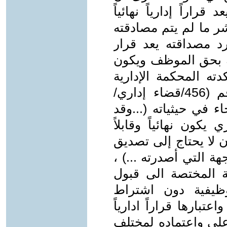
قراراً إدارياً نهائياً
ر ما لم يتم مصادقته
د مصداقته يعد قرار
وية بحق الموظف ويكون
كدته المحكمة الإدارية
العليا في قرارها في الطعن المرقم (456/قضاء إداري/
 1/12/ 2016 الذي جاء في حيثياته (...وقد
يكون نهائياً وقابلاً
ن لا يحتاج إلى تصديق
ة التي أصدرته ...) ،
 المختصة الى قبول
لوظيفية دون اشتراط
عتبارها قراراً ادارياً
اعلى واعتماده لمختلف