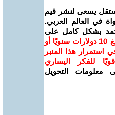
ستقل يسعى لنشر قيم
واة في العالم العربي.
عتمد بشكل كامل على
ساهم/ي معنا! بدعمكم بمبلغ 10 دولارات سنويًا أو
 استمرار هذا المنبر
ويًا للفكر اليساري
ى معلومات التحويل