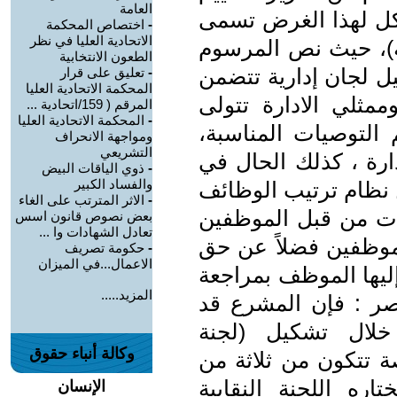
العامة
كل لهذا الغرض تسمى
-
اختصاص المحكمة
الاتحادية العليا في نظر
دلة)، حيث نص المرسوم
الطعون الانتخابية
ير/1970 على تشكيل لجان إدارية تتضمن
-
تعليق على قرار
المحكمة الاتحادية العليا
مثلي الادارة تتولى
المرقم ( 159/اتحادية ...
-
المحكمة الاتحادية العليا
م التوصيات المناسبة،
ومواجهة الانحراف
التشريعي
دارة ، كذلك الحال في
-
ذوي الياقات البيض
والفساد الكبير
حيث أجازت المادة (502) من نظام ترتيب الوظائف
-
الاثر المترتب على الغاء
تظلمات من قبل الموظفين
بعض نصوص قانون اسس
تعادل الشهادات وا ...
الموظفين فضلاً عن حق
-
حكومة تصريف
الاعمال...في الميزان
إليها الموظف بمراجعة
المزيد.....
مصر : فإن المشرع قد
ال تشكيل (لجنة
وكالة أنباء حقوق
ة تتكون من ثلاثة من
ره اللجنة النقابية
الإنسان