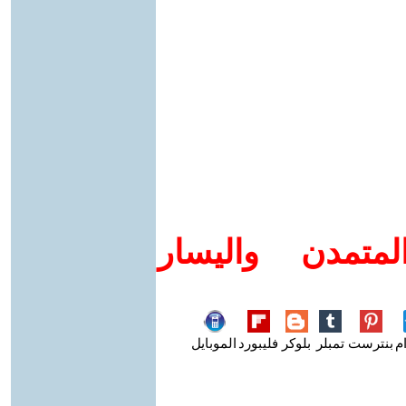
متمدن واليسار
م
بنترست
تمبلر
بلوكر
فليبورد
الموبايل