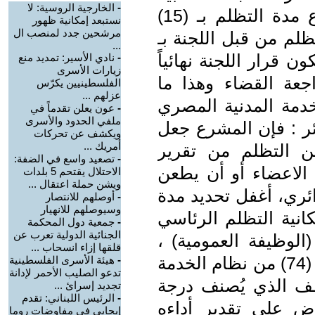
-
الخارجية الروسية: لا
بالوحدة إن وجدت، كما حدد المشرع مدة التظلم بـ (15)
نستبعد إمكانية ظهور
مرشحين جدد لمنصب ال
لم من قبل اللجنة بـ
...
كون قرار اللجنة نهائياً
-
نادي الأسير: تمديد منع
زيارات الأسرى
عة القضاء وهذا ما
الفلسطينيين يكرّس
عزلهم ...
من قانون الخدمة المدنية المصري
-
عون يعلن تقدماً في
ملفي الحدود والأسرى
ما في الجزائر : فإن المشرع جعل
ويكشف عن تحركات
أمريك ...
ين التظلم من تقرير
-
تصعيد واسع في الضفة:
ة الاعضاء أو أن يطعن
الاحتلال يقتحم 5 بلدات
ويشن حملة اعتقال ...
ائري، أغفل تحديد مدة
-
أوصلهم للانتصار
وسيوصلهم للانهيار
انية التظلم الرئاسي
-
جمعية دول المحكمة
الجنائية الدولية تعرب عن
الوظيفة العمومية) ،
قلقها إزاء انسحاب ...
كذلك أجاز القانون الأردني في المادة (74) من نظام الخدمة
-
هيئة الأسرى الفلسطينية
تدعو الصليب الأحمر لإدانة
(82) لسنة 2013 للموظف الذي يُصنف درجة
تجديد إسرائ ...
-
الرئيس اللبناني: تقدم
ض على تقدير أداءه
إيجابي في مفاوضات روما