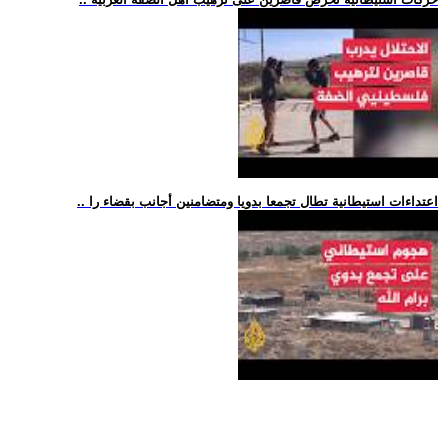
.. اعتداءات استيطانية تطال تجمعا بدويا ومتضامنين أجانب بقضاء را