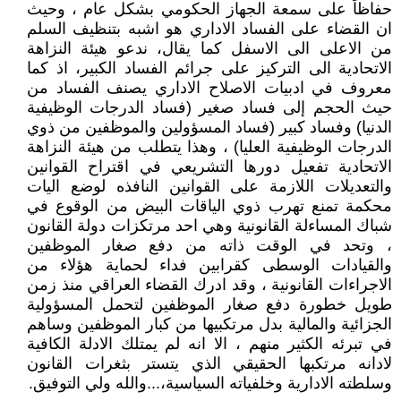
حفاظاً على سمعة الجهاز الحكومي بشكل عام ، وحيث
ان القضاء على الفساد الاداري هو اشبه بتنظيف السلم
من الاعلى الى الاسفل كما يقال، ندعو هيئة النزاهة
الاتحادية الى التركيز على جرائم الفساد الكبير، اذ كما
معروف في ادبيات الاصلاح الاداري يصنف الفساد من
حيث الحجم إلى فساد صغير (فساد الدرجات الوظيفية
الدنيا) وفساد كبير (فساد المسؤولين والموظفين من ذوي
الدرجات الوظيفية العليا) ، وهذا يتطلب من هيئة النزاهة
الاتحادية تفعيل دورها التشريعي في اقتراح القوانين
والتعديلات اللازمة على القوانين النافذه لوضع اليات
محكمة تمنع تهرب ذوي الياقات البيض من الوقوع في
شباك المساءلة القانونية وهي احد مرتكزات دولة القانون
، وتحد في الوقت ذاته من دفع صغار الموظفين
والقيادات الوسطى كقرابين فداء لحماية هؤلاء من
الاجراءات القانونية ، وقد ادرك القضاء العراقي منذ زمن
طويل خطورة دفع صغار الموظفين لتحمل المسؤولية
الجزائية والمالية بدل مرتكبيها من كبار الموظفين وساهم
في تبرئه الكثير منهم ، الا انه لم يمتلك الادلة الكافية
لادانه مرتكبها الحقيقي الذي يتستر بثغرات القانون
وسلطته الادارية وخلفياته السياسية،...والله ولي التوفيق.