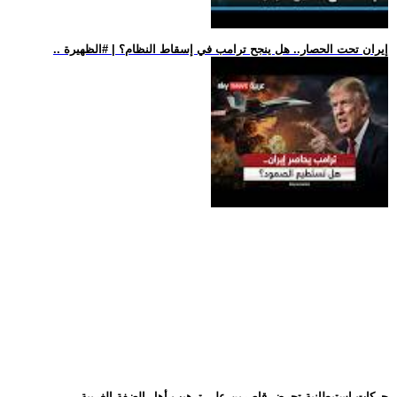
.. إيران تحت الحصار.. هل ينجح ترامب في إسقاط النظام؟ | #الظهيرة
.. حركات استيطانية تحرض قاصرين على ترهيب أهل الضفة الغربية