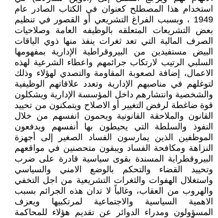
استخدام هذا المصطلح كعنوان في الكتاب الصادر عام
1949 ، وبسبب الفراغ التشريعي أو القصور في تنظيم
بعض التشريعات المتعلقه بالوظيفه العامة وصلاحيات
الصرف المالية التي تعد ثغرات ينفذ منها ذوي الياقات
البيض مستفيدين من البيروقراطية الإدارية بمفهومها
السلبي الرتيب لارتكاب جرائمهم واعطاء الشرعية لهذه
الاعمال، إضافة لصعوبة المقاومة والتصدي لهؤلاء وذلك
لتوغلهم في مناصبهم الإدارية وتعدد علاقاتهم الوظيفية
والشخصية وانتشارهم داخل المؤسسة الإدارية ويشكلون
قوة ضاغطة لرفض التغيير أو الاصلاح ويتمكنون من تحييد
القانون والملاحقة القانونية ويحمون انفسهم من خلال
النفوذ والسلطة التي يحيطون بها أنفسهم ويدفعون
الموظفين الذين يمارسون الفساد الصغير إلى أجهزة
النزاهة ومكافحة الفساد ويبقون متحصنين في مواقعهم
البيروقطراية المسندة بقوى سياسية قادرة على ضرب
وتحييد القضاء والتحكم بالوضع الامني والسياسي
واستغلال الهفوات والثغرات التشريعية من اجل التخفي
والهروب من العقاب، وغالباً لا تدان هذه الجرائم بسبب
الاهمية السياسية والاجتماعية لمرتكبيها ويعزف
المسؤولون ومدراء الدوائر عن تقديم هؤلاء للمحاكمة