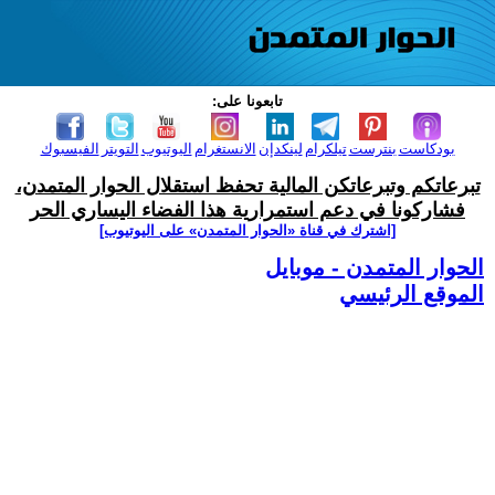
تابعونا على:
بودكاست
بنترست
تيلكرام
لينكدإن
الانستغرام
اليوتيوب
التويتر
الفيسبوك
تبرعاتكم وتبرعاتكن المالية تحفظ استقلال الحوار المتمدن،
فشاركونا في دعم استمرارية هذا الفضاء اليساري الحر
[اشترك في قناة ‫«الحوار المتمدن» على اليوتيوب]
الحوار المتمدن - موبايل
الموقع الرئيسي