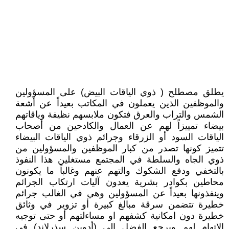
يطلق مصطلح ( ذوي الياقات البيض) على المسؤولين
والموظفين الذين يعملون في المكاتب بعيداً عن أشعة
الشمس والتراب والعرق فتكون ملابسهم نظيفة وياقاتهم
بيضاء تمييزاً لهم عن العمال والكادحين من أصحاب
الياقات السود أو الزرقاء وجرائم ذوي الياقات البيضاء
تتميز كونها تصدر من كبار الموظفين والمسؤولين من
ذوي الجاه والسلطة في المجتمع مستغلين هذا النفوذ
بالتخفي ودفع الشكوك والتهم عنهم وغالباً ما يكونون
محاطين بكوادر بشرية يعدون آليات ارتكاب الجرائم
وينفذونها بعيداً عن المسؤولين وهي في الغالب جرائم
خطيرة تتضمن سرقة مبالغ كبيرة أو تزوير في وثائق
خطيرة دون امكانية كشفهم او مساءلتهم أو حتى توجيه
الاتهام لهم ويرجع الفضل إلى (أدوين سذرلاند) في