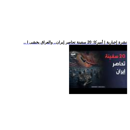
.. نشرة إخبارية | أميركا: 20 سفينة تحاصر إيران.. والعراق يخشى ا