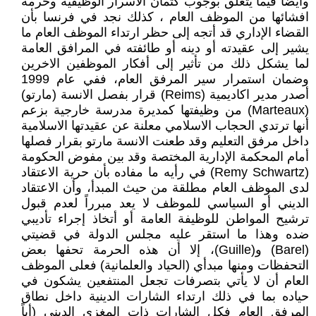
وأيضاً فيما يتعلق بوجوب كتمان الاسرار الوظيفية وحرمة
افشائها من الموظف العام ، كذلك نجد في فرنسا بأن
القضاء الإداري قد أتجه إلى حظر ارتداء الموظف العام ما
يشير إلى عقيدته أو دينه أو طائفته في المرافق العامة
لما يشكل ذلك من تأثير إلى أفكار الموظفين الاخرين
وضمان استمرار سير المرفق العام، ففي عام 1999
أصدر مدير اكاديمية (Reims) قرار بفصل الانسة (مارتو)
(Marteaux) من وظيفتها كمديرة مدرسة خارجية بزعم
أنها ترتدي الحجاب الاسلامي معلنة عن عقيدتها الاسلامية
داخل مرفق التعليم وقد طعنت الانسة مارتو بقرار فصلها
أمام المحكمة الإدارية المختصة وقد بين مفوض الحكومة
(Remy Schwartz) في رأيه ما مفاده بأن حرية الاعتقاد
لدى الموظف العام مطلقة من حيث المبدأ، وأن الاعتقاد
الديني أو السياسي للموظف لا يعد مبرراً لعدم قبول
ترشيح المواطن للوظيفة العامة أو أتخاذ إجراء تأديبي
ضده وهذا ما استقر عليه مجلس الدولة في قضيتي
(Barel) و(Guille)، إلا أن هذه الحرمة تحفها بعض
التحفظات ومنها مبدأي (الحياد والعلمانية) فعلى الموظف
العام أن لا يأتي بتصرفات تجعل المنتفعين يشكون في
حياده بما في ذلك ارتداء الشارات الدينية داخل نطاق
المرفق العام فكل الشارات ذات المغزى الديني (أياً