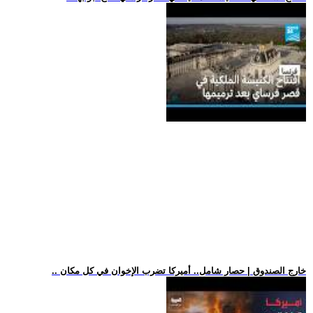
.. خارج الصندوق | حصار شامل.. أميركا تضرب الإخوان في كل مكان