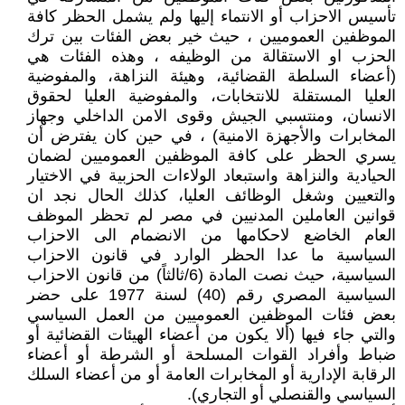
تأسيس الاحزاب أو الانتماء إليها ولم يشمل الحظر كافة
الموظفين العموميين ، حيث خير بعض الفئات بين ترك
الحزب او الاستقالة من الوظيفه ، وهذه الفئات هي
(أعضاء السلطة القضائية، وهيئة النزاهة، والمفوضية
العليا المستقلة للانتخابات، والمفوضية العليا لحقوق
الانسان، ومنتسبي الجيش وقوى الامن الداخلي وجهاز
المخابرات والأجهزة الامنية) ، في حين كان يفترض أن
يسري الحظر على كافة الموظفين العموميين لضمان
الحيادية والنزاهة واستبعاد الولاءات الحزبية في الاختيار
والتعيين وشغل الوظائف العليا، كذلك الحال نجد ان
قوانين العاملين المدنيين في مصر لم تحظر الموظف
العام الخاضع لاحكامها من الانضمام الى الاحزاب
السياسية ما عدا الحظر الوارد في قانون الاحزاب
السياسية، حيث نصت المادة (6/ثالثاً) من قانون الاحزاب
السياسية المصري رقم (40) لسنة 1977 على حضر
بعض فئات الموظفين العموميين من العمل السياسي
والتي جاء فيها (ألا يكون من أعضاء الهيئات القضائية أو
ضباط وأفراد القوات المسلحة أو الشرطة أو أعضاء
الرقابة الإدارية أو المخابرات العامة أو من أعضاء السلك
السياسي والقنصلي أو التجاري).