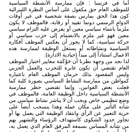
أما في فرنسا : فإن ممارسة الأنشطة السياسية
للموظف العام حق مكفول على أساس النظرة الليبرالية
كون هذا الحق يمارس بصفة شخصية في غير أوقات
الدوام الرسمي دونما تقييد أو رقابة، فالموظف لا يكون
ملزماً بانتماء سياسي معين أو يفرض عليه التزام سياسي
معين فهو غير ملزم بالانضمام إلى حزب سياسي أو
حركة سياسية، كما لا يجوز أن يعكس الموظف أفكاره
السياسية ونشاطاته أو يستغل الوظيفة لممارسة هذه
الاعمال استناداً إلى مبدأ (حيادية الادارة).
لذا نجد من وجهة نظرنا أن حَوْكَمَة معايير اختيار الموظف
العام تقتضي أن تكون عابرة للتحزب والعمل الحزبي
وليس المقصود بذلك حرمان الموظف العام باعتباره
كمواطن من ممارسة النشاط السياسي بصورة كلية كما
فعلت بعض القوانين، وإنما تقتضي حظر ممارسة
الأنشطة السياسية داخل الوظيفة العامة، فالموظف في
وضع تنظيمي خاص ويجب أن لا يباشر نشاط سياسي من
شأنه التأثير على مكان عمله وهذا ينسحب أيضاً على
حرية التعبير عن الرأي وانتقاد الوظيفة التي يعمل بها أو
تجاوز حدود الشكوى كاستهداف الرؤساء والتشهير بهم
من شأنه المساس بسمعة المرفق العام الذي يعمل به،