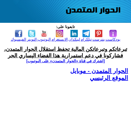
تابعونا على:
بودكاست
بنترست
تيلكرام
لينكدإن
الانستغرام
اليوتيوب
التويتر
الفيسبوك
تبرعاتكم وتبرعاتكن المالية تحفظ استقلال الحوار المتمدن،
فشاركونا في دعم استمرارية هذا الفضاء اليساري الحر
[اشترك في قناة ‫«الحوار المتمدن» على اليوتيوب]
الحوار المتمدن - موبايل
الموقع الرئيسي