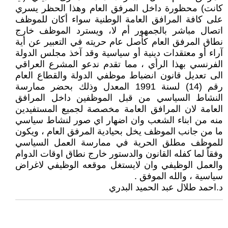
كانت) محظورة داخل المرفق العام وهذا الحظر يسري
على كافة المرافق العامة الوطنية سواء أكان للموظف
اتصال مباشر بالجمهور أم لا، ويسترد الموظف خارج
نطاق المرفق العام كأصل عام حريته في التعبير عن أية
آراء أو معتقدات دينية أو سياسية وقد آخذ مجلس الدولة
الفرنسي بهذا الرأي ، مما تقدم ندعو المشرع العراقي
الى تعديل قانون انضباط موظفي الدولة والقطاع العام
رقم (14) لسنة 1991 المعدل وذلك بحضر ممارسة
النشاط السياسي من قبل الموظفين داخل المرافق
العامة لان المرافق العامة مخصصة لجميع المستفيدين
منه من ابناء الشعب وان اضهار اي صور لنشاط سياسي
ما من جانب الموظف يخل بحيادية المرفق العام ، ويكون
للموظف مطلق الحرية في ممارسة العمل السياسي
وفقاً لما كفله القانون والدستور خارج نطاق اوقات الدوام
والعمل الوظيفي وان لايستغل موقعه الوظيفي لاغراض
سياسية ، والله الموفق .
د.احمد طلال عبد الحميد البدري