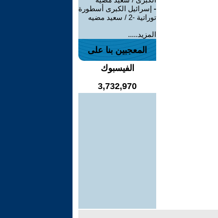
-
إسرائيل الكبرى أسطورة
توراتية -2 / سعيد مضيه
المزيد.....
المعجبين بنا على
الفيسبوك
3,732,970