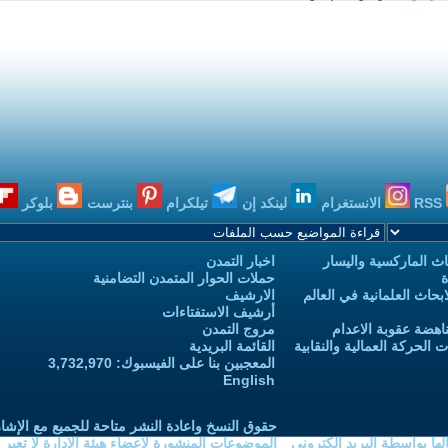
RSS
الانستغرام
لينكد إن
تيلكرام
بنترست
بلوكر
ث الماركسية واليسار
اخبار التمدن
ة
حملات الحوار المتمدن التضامنية
حاث العلمانية في العالم
الارشيف
أرشيف الاستفتاءات
اهضة عقوبة الاعدام
مروج التمدن
الحركة العمالية والنقابية
القائمة البريدية
المعجبين بنا على الفيسبوك: 3,732,970
English
حقوق النسخ واعادة النشر متاحة للجميع مع الإشا
ا بواسطة البريد الكتروني
الموضوعات المنشورة لاعضاء هيئة الادارة لا تعبر