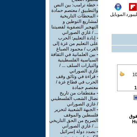
-
خطة ترامب: بين النص
والتطبيق / معتصم حمادة
يبورد
الموبايل
-
المحطات التاريخية
لمشاريع التوطين و
التهجير التصفوية لقضيتنا
... / غازي الصوراني
-
إبادة التعليم: الحرب
على التعليم من غزة إلى
الغرب / محمود الصباغ
-
بين العلمانية في الثقافة
السياسية الفلسطينية
والتيارات السلف ... /
غازي الصوراني
-
قراءة في وثائق وقف
الحرب في قطاع غزة /
معتصم حمادة
-
مقتطفات من تاريخ
نضال الشعب الفلسطيني
/ غازي الصوراني
-
الجبهة الشعبية لتحرير
فلسطين والموقف
الصريح من الحق التاريخي
... / غازي الصوراني
-
بصدد دولة إسرائيل
الكبرى / سعيد مضيه