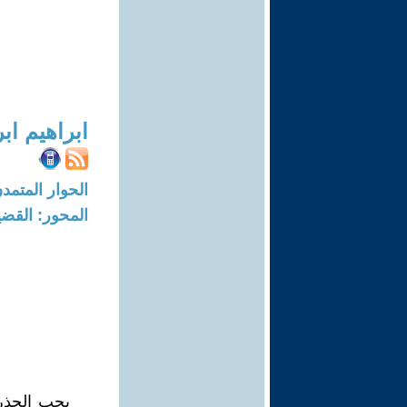
ابراهيم اب
الحوار المتمدن-العدد: 7241 - 2
المحور: القضي
يجب الحذر 