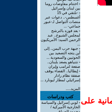
-
اختتام مفاوضات روما
بين لبنان وإسرائيل
-
-نلتقي في 15
أغسطس-.. دعوات عبر
منصات التواصل لـ-عبور
جماعي- ...
-
بعد فوزه بالترشح
لمجلس الشيوخ.. عبد
الرحمن السيد: الأمريكيون
...
-
جبهة حرب اليمن.. إلى
أين يتجه التصعيد بين
الحوثيين والسعودية ...
-
نتنياهو يصعد بلبنان..
صفعة لترامب وإيران
-
إيطاليا.. القضاء يوقف
صفقة نظام رادار
إسرائيلي لمطار ليونارد ...
المزيد.....
كتب ودراسات
انية على
-
لوبي إسرائيل والسياسة
الخارجية الأميركية /
محمود الصباغ