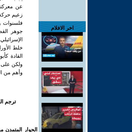
عن معركتن
زعيم حركة
فلسنوات و
اخر الافلام
جوهر القض
الإسرائيلي
خلط الأور
القادة كأب
ولكن على ا
وأهم من ال
ترجم ال
الحوار المتمدن م