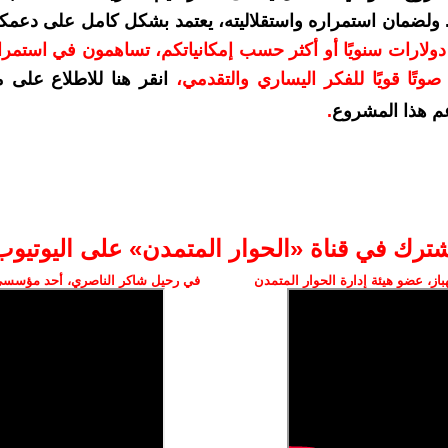
. ولضمان استمراره واستقلاليته، يعتمد بشكل كامل على دعمك
دعمكم بمبلغ 10 دولارات سنويًا أو أكثر حسب إمكانياتكم، تساهمون في استم
وتًا قويًا للفكر اليساري والتقدمي
،
انقر هنا للاطلاع على 
م هذا المشروع
.
شترك في قناة «الحوار المتمدن» على اليوتيوب
ز، عضو هيئة إدارة الحوار المتمدن
في رحيل شاكر الناصري، أحد مؤسسي 