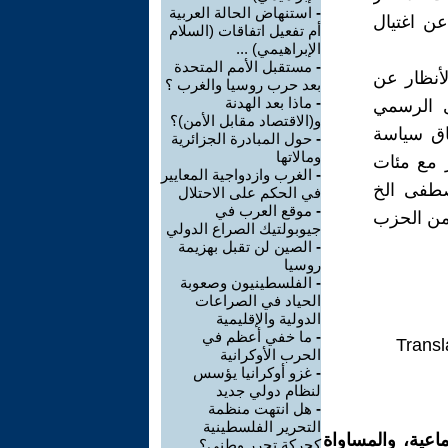
-
استنهاض الحالة العربية
ن اغتيال
أم تفعيل اتفاقات (السلام
الإبراهيمي) ...
-
مستقبل الأمم المتحدة
أنظار عن
بعد حرب روسيا والغرب ؟
-
ماذا بعد الهدنة
ى الرسمي
و(الاقتصاد مقابل الأمن)؟
ياق سياسة
-
حول المبادرة الجزائرية
ومالاتها
 مع مئات
-
الغرب وازدواجية المعايير
مصطفى الخ
في الحكم على الاحتلال
-
موقع العرب في
 من الحزب
جيوبولتيك الصراع الدولي
-
الصين لن تقبل بهزيمة
روسيا
-
الفلسطينيون وصعوبة
الحياد في الصراعات
الدولية والإقليمية
-
ما خفي أعظم في
Transl
الحرب الأوكرانية
-
غزو أوكرانيا يؤسس
لنظام دولي جديد
-
هل انتهت منظمة
التحرير الفلسطينية
اعية، والمساواة
كحركة تحرر وطني؟