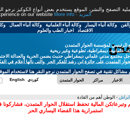
ة التصفح والنشر، الموقع يستخدم بعض أنواع الكوكيز نرجو النق
More info - المزيد
experience on our website
الفن
-
وكالة أنباء اليسار
-
وكالة أنباء العلمانية
-
وكالة أنباء العمال
-
وكا
الاقتصاد
-
اخبار الطب والعلوم
 الرئيسي لمؤسسة الحوار المتمدن
، علمانية، ديمقراطية، تطوعية وغير ربحية
ل مجتمع مدني علماني ديمقراطي حديث يضمن الحرية والعدالة الاجتم
حوار المتمدن على جائزة ابن رشد للفكر الحر والتى نالها أعلام في الفك
م مشاكل تقنية في تصفح الحوار المتمدن نرجو النقر هنا لاستخدام الموقع
كوردي
English
الاخبار
مراكز
الحوار المتمدن
 ابراش
- الوطن أهم من القادة
 وتبرعاتكن المالية تحفظ استقلال الحوار المتمدن، فشاركونا 
استمرارية هذا الفضاء اليساري الحر