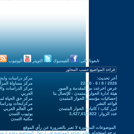
تابعونا على:
الفيسبوك
التويتر
اليوتيوب
أخر تحديث:
مركز دراسات وابحا
2026 / 8 / 6 - 22:00
مركز مساواة المرأ
عرض اخرعدد مع المقدمة و الصور
مركز الدراسات والاب
هيئة ادارة الحوار المتمدن - للإتصال بنا
العربي
إحصائيات مؤسسة الحوار المتمدن
مركز حق الحياة لمن
قواعد النشر
مركزابحاث ودراسات 
ابرز كتاب / كاتبات الحوار المتمدن
في العالم العربي
عدد الزوار: 3,427,612,822
يوتيوب التمدن
مكتبة التمدن
الموضوعات المنشورة لا تعبر بالضرورة عن رأي الموقع
نرجو استخدام نظام إضافة المواضيع في إرسال المواضيع وعدم إرساله