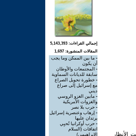
إجمالي القراءات: 5,143,393
المقالات المنشورة: 1,697
-
ما بين الممكن وما يجب
أن يكون
-
المجتمعات والأوطان
سابقة للديانات السماوية
-
خطورة تحويل الصراع
مع إسرائيل إلى صراع
ديني
-
مابين الغزو الروسي
والغزوات الأمريكية
-
حرب بلا نصر
-
إرهاب وعنصرية إسرائيل
يرتدان عليها
-
حرب أوكرانيا تُحيِي
اتفاقات (السلام
ت الأنظار
الإبراهيمي)