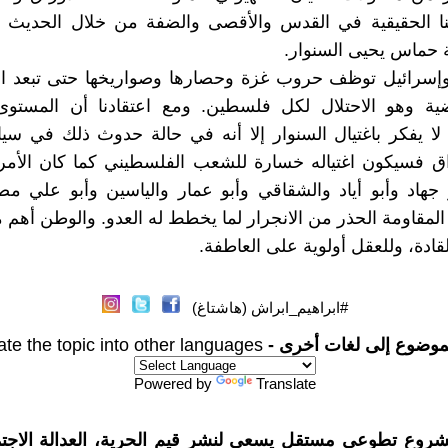
ا الحقيقية في القدس والأقصى والضفة من خلال الحديث ع
 حماس يحيى السنوار.
إسرائيل توظف حروب غزة وحصارها وصواريخها حتى تبعد ال
ية وهو الاحتلال لكل فلسطين. ومع اعتقادنا أن المستو
 لا يفكر باغتيال السنوار إلا أنه في حالة حدوث ذلك في س
اق فسيكون اغتياله خسارة للشعب الفلسطيني كما كان الأمر
و جهاد وأبو أياد والشقاقي وأبو عمار والياسين وأبو علي 
لمقاومة الحذر من الانجرار لما يخطط له العدو. والوطن أهم
قادة، وللعقل أولوية على العاطفة.
#ابراهيم_ابراش (هاشتاغ)
موضوع إلى لغات أخرى -
ate the topic into other languages
Powered by
Translate
شروع تطوعي مستقل يسعى لنشر قيم الحرية، العدالة الاجتم