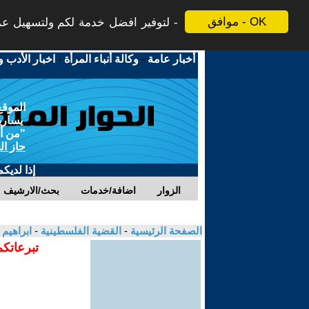
موافق - OK
لتوفير افضل خدمة لكم ولتسهيل عملي
أخبار عامة
-
وكالة أنباء المرأة
-
اخبار الأدب و
الموقع
يسارية
"من أج
حاز ال
إذا لديك
الزوار
اضافة/خدمات
بحث/الارشيف
الصفحة الرئيسية
-
القضية الفلسطينية
-
ابراهيم
تبرعاتكم