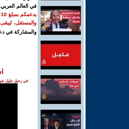
في العالم العربي
ب
والمستقل، ليبقى ص
والمشاركة في دع
ا‫
في رحيل جليل شهبا