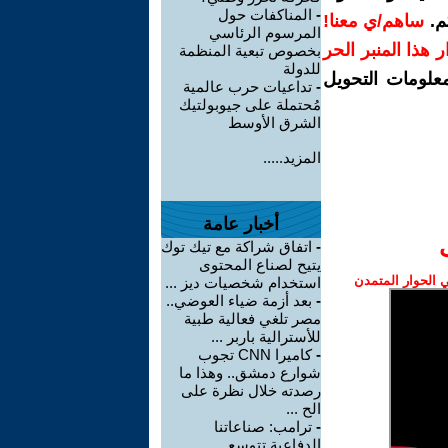
-
المناكفات حول
م.
ساهم/ي معنا!
المرسوم الرئاسي
رار هذا المنبر الحر
بخصوص تبعية المنظمة
للدولة
معلومات التحويل
-
تداعيات حرب عالمية
مُحتملة على جيوبولتيك
الشرق الأوسط
المزيد.....
أخبار عامة
-
اتفاق شراكة مع تيك توك
يتيح لصناع المحتوى
الحوار المتمدن
استخدام شخصيات ديز ...
-
بعد أزمة ضياء العوضي..
مصر تلغي فعالية طبية
للأسترالية باربر ...
-
كاميرا CNN تجوب
شوارع دمشق.. وهذا ما
رصدته خلال نظرة على
الح ...
-
ترامب: صناعاتنا
الدفاعية تتوسع