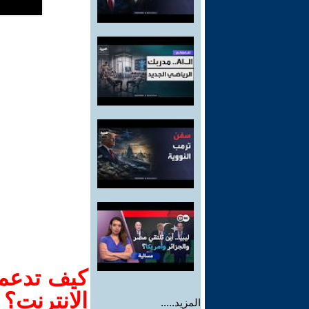
كيف تدعم-
الانترنت؟
المزيد.....