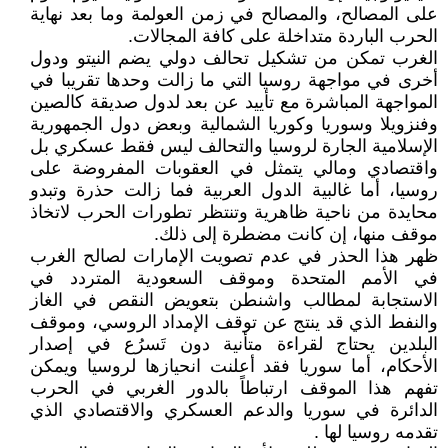
على المصالح، والمصالح في زمن العولمة وما بعد نهاية
الحرب الباردة متداخلة على كافة المجالات.
الغرب تمكن من تشكيل تحالف دولي يضم النيتو ودول
أخرى في مواجهة روسيا التي ما زالت وحدها تقريبا في
المواجهة المباشرة مع تأييد عن بعد لدول صديقة كالصين
وفنزويلا وسوريا وكوريا الشمالية وبعض دول الجمهورية
الإسلامية الجارة لروسيا والتحالف ليس فقط عسكري بل
واقتصادي ومالي يتمثل في العقوبات المفروضة على
روسيا، أما غالبية الدول العربية فما زالت حذرة وتبدو
محايدة من ناحية ظاهرية وتنتظر تطورات الحرب لاتخاذ
موقف منها، إن كانت مضطرة إلى ذلك.
ظهر هذا الحذر في عدم تصويت الإمارات لصالح الغرب
في الأمم المتحدة وموقف السعودية المتردد في
الاستجابة لمطالب واشنطن بتعويض النقص في الغاز
والنفط الذي قد ينتج عن توقف الإمداد الروسي، وموقف
البلدين يحتاج لقراءة متأنية دون تَسرُع في إصدار
الأحكام، أما سوريا فقد أعلنت انحيازها لروسيا ويمكن
تفهم هذا الموقف ارتباطاً بالدور الغربي في الحرب
الدائرة في سوريا والدعم العسكري والاقتصادي الذي
تقدمه روسيا لها .