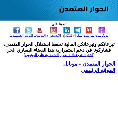
تابعونا على:
بودكاست
بنترست
تيلكرام
لينكدإن
الانستغرام
اليوتيوب
التويتر
الفيسبوك
تبرعاتكم وتبرعاتكن المالية تحفظ استقلال الحوار المتمدن،
فشاركونا في دعم استمرارية هذا الفضاء اليساري الحر
[اشترك في قناة ‫«الحوار المتمدن» على اليوتيوب]
الحوار المتمدن - موبايل
الموقع الرئيسي