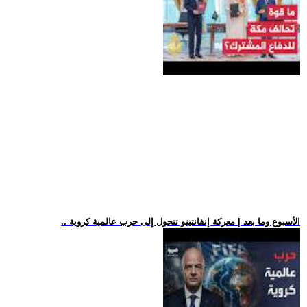
.. الأسبوع وما بعد | معركة إنفانتينو تتحول إلى حرب عالمية كروية