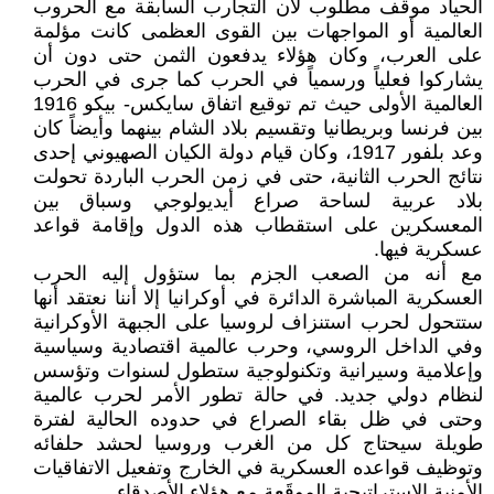
الحياد موقف مطلوب لأن التجارب السابقة مع الحروب
العالمية أو المواجهات بين القوى العظمى كانت مؤلمة
على العرب، وكان هؤلاء يدفعون الثمن حتى دون أن
يشاركوا فعلياً ورسمياً في الحرب كما جرى في الحرب
العالمية الأولى حيث تم توقيع اتفاق سايكس- بيكو 1916
بين فرنسا وبريطانيا وتقسيم بلاد الشام بينهما وأيضاً كان
وعد بلفور 1917، وكان قيام دولة الكيان الصهيوني إحدى
نتائج الحرب الثانية، حتى في زمن الحرب الباردة تحولت
بلاد عربية لساحة صراع أيديولوجي وسباق بين
المعسكرين على استقطاب هذه الدول وإقامة قواعد
عسكرية فيها.
مع أنه من الصعب الجزم بما ستؤول إليه الحرب
العسكرية المباشرة الدائرة في أوكرانيا إلا أننا نعتقد أنها
ستتحول لحرب استنزاف لروسيا على الجبهة الأوكرانية
وفي الداخل الروسي، وحرب عالمية اقتصادية وسياسية
وإعلامية وسيرانية وتكنولوجية ستطول لسنوات وتؤسس
لنظام دولي جديد. في حالة تطور الأمر لحرب عالمية
وحتى في ظل بقاء الصراع في حدوده الحالية لفترة
طويلة سيحتاج كل من الغرب وروسيا لحشد حلفائه
وتوظيف قواعده العسكرية في الخارج وتفعيل الاتفاقيات
الأمنية الاستراتيجية الموقَعة مع هؤلاء الأصدقاء.