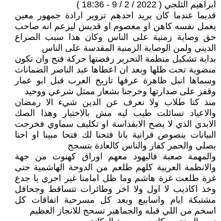
ابراهيم الثلجي ( 2022 / 2 / 9 - 18:36 )
قديما عندما كان يريد احدهم تزوير ارادة جمهور معين
يعمل نفسه كاهن او معصوم او قديس ليزعم انه صاحب
حق وصاية زمنية على الناس وكان هذا سبب الصراع
الديني ولمن الوصاية الزمنية المقدسة على الناس
بداية تشكيل منظمة التحرير رفضتها حركة فتح وان تكون
منضوية تحت ظلها وبعد ان اعطاها عبد الناصر الضمانات
وسماها انبل ظاهرة عرفها تاريخ العرب قبل ابو عمار
وقفز على صدارتها وخرجنا بشعار ممثل شرعي ووحيد
منذ كنا طلاب ولا نعرف عن الدين شيء الا رمضان
والاعياد تسائلت طيب ليه مش بالاختيار وهذا الصك
الابدي الذي لا يصح الابقداسة او تكليف سماوي فخرجت
البيانات بنصوص قرانية بانا فتحنا لك فتحا مبينا او احنا
بصلي والحمر كفار والناس كالعادة بتسحج
والمهمة صعبة فاليهود معهم اوراق كهنوت من جهة
والانظمة العربية كلهم طلعم من الدوحة الهاشمية حتى
غزة طلعت غزة هاشم وما ظل امامنا غير اجري يا جدع
وخذ اكاذيب لا اول ولا اخر وطائرات تتساقط وجحافل
مشتبكة ايام واسابيع وبعد كل مسرحية اتفاقات كل
اسخم من اللي قبله والجماهير تسحج للانجاز العظيم