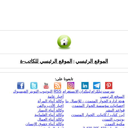
الموقع الرئيسي
الموقع الرئيسي للكاتب-ة
|
تابعونا على:
بنترست
تيلكرام
لينكدإن
الانستغرام
RSS
اليوتيوب
التويتر
الفيسبوك
الموقع الرئيسي
أخبار عامة
هيئة ادارة الحوار المتمدن - للإتصال بنا
وكالة أنباء المرأة
إحصائيات مؤسسة الحوار المتمدن
اخبار الأدب والفن
قواعد النشر
وكالة أنباء اليسار
ابرز كتاب / كاتبات الحوار المتمدن
وكالة أنباء العلمانية
يوتيوب التمدن
وكالة أنباء العمال
مكتبة التمدن
وكالة أنباء حقوق الإنسان