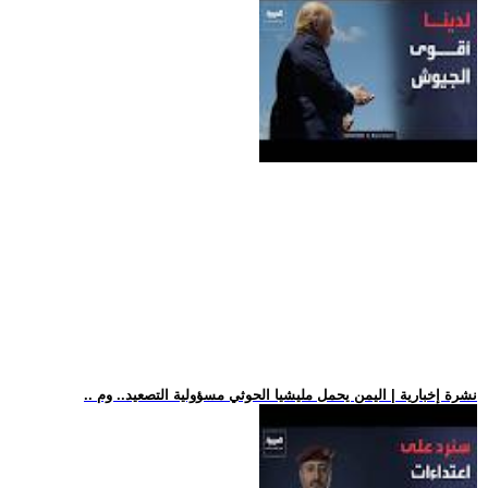
.. نشرة إخبارية | اليمن يحمل مليشيا الحوثي مسؤولية التصعيد.. وم