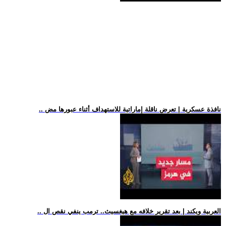
.. نافذة عسكرية | تعرض ناقلة إماراتية للاستهداف أثناء عبورها مض
.. العربية ويكند | بعد تقرير خلافه مع هيغسيث.. ترمب ينفي نقص ال