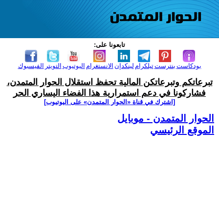
تابعونا على:
بودكاست
بنترست
تيلكرام
لينكدإن
الانستغرام
اليوتيوب
التويتر
الفيسبوك
تبرعاتكم وتبرعاتكن المالية تحفظ استقلال الحوار المتمدن،
فشاركونا في دعم استمرارية هذا الفضاء اليساري الحر
[اشترك في قناة ‫«الحوار المتمدن» على اليوتيوب]
الحوار المتمدن - موبايل
الموقع الرئيسي