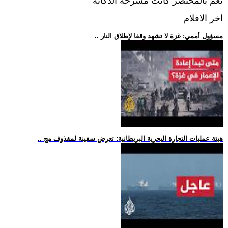
نعم بالمختصر كانت مسرحة الدكانة
اخر الافلام
.. مسؤول أممي: غزة لا تشهد وقفا لإطلاق النار
.. هيئة عمليات التجارة البحرية البريطانية: تعرض سفينة لمقذوف مج