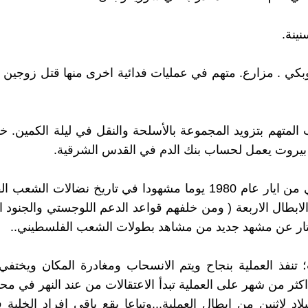
نينة.
كي . مزارع. متهم في عمليات فدائية اخرى منها قتل زوجين ا
لمتهم بتزويد المجموعة بالأسلحة والنقل في ليلة الكمين. خر
بيروت يعمل لحساب بنك الدم في القدس الشرقية.
اصبح الثاني من ايار عام 1980 يوما مشهودا في تاريخ نضالات ال
لابطال الاربعة ( ومن خلفهم قواعد الدعم اللوجستي والجنود ا
تار عن مشهد جديد من مشاهد بطولات الشعب الفلسطيني..
 تنفذ العملية بنجاح ويتم الانسحاب ومغادرة المكان ويختفي 
اكثر من شهر على العملية تبدأ الاعتقالات من عند النهر في مح
لاد لاثنين من ابطال العملية...وتباعا يقع باقي افراد الخلية 