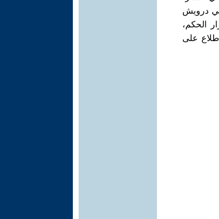
امي درويش
ر الحكم،
اطلاع على