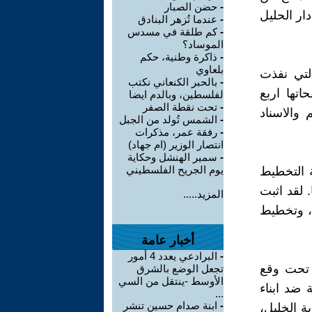
-
حضن الصبار
رات دار الحليل
-
عندما تُزهر البنادق
-
كم طلقة في مسدس
الموساد؟
-
ذاكرة وطنية، حكم
بلعاوي
التي نفذت
-
بالحبر الكنعاني نكتب
تها اربع
لفلسطين، وبالدم ايضا
-
تحت نقطة الصفر
 والاسناد
-
الشمس تُولد من الجبل
-
رفقة عمر، مذكرات
انتصار الوزير (ام جهاد)
-
سمير الهنشل وحكاية
يوم الجريح الفلسطيني
ة التخطيط
 لقد اثبت
المزيد.....
، وتخطيط
أخبار عامة
-
البرادعي يعدد 4 أمور
ا تحت وقع
تجعل الوضع بالشرق
الأوسط -ينتقل من السي
 ضد ابناء
...
-
ابنة صدام حسين تنشر
ة الخليل،