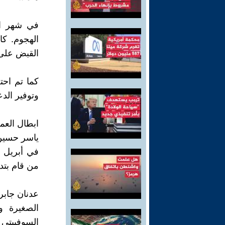
الهجوم. كا
القبض على ا
وتوفير الد
ابطال العمل
ياسر حسين 
من قام بتد
الصغيرة وا
السوفييتي في عام 1974 . كما