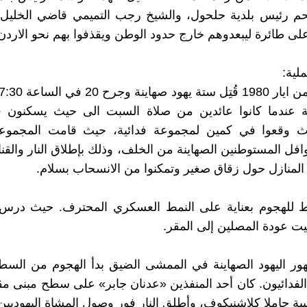
م رئيس بلدية حلحول، والشيخ رجب التميمي قاضي الخليل
ى طائرة ليبعدوهم خارج حدود الوطن ويقذفوا بهم نحو الاردن
لية:
ة عندما كانوا عائدين من صلاة السبت الى حيث يسكنون 
حيث وقعوا في كمين لمجموعة فدائية، حيث قامت المجموعة 
فل المستوطنين الصهاينة من الخلف، وذلك بإطلاق النار والقناب
منازل حول زقاق صغير وتمكنوا من الانسحاب بسلام.
ط للهجوم بعناية على النمط العسكري المحترف. حيث درس 
ت عودة المصلين إلى المقر.
ر اليهود الصهاينة في الممشى الضيق بدأ الهجوم من السطح
فدائيون. كان أحد المنفذين «عدنان جابر» على سطح مبنى مقا
بية حاملا كلاشنيكوف، وأطلق النار فور وصول المشاة اليهوديين