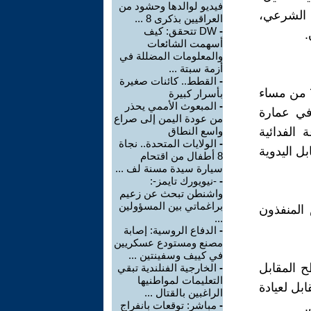
فيديو لوالدها وحشود من
 الشرعي،
العراقيين بذكرى 8 ...
-
DW تتحقق: كيف
.
أسهمت الشائعات
والمعلومات المضللة في
أزمة سبتة ...
-
القطط.. كائنات صغيرة
في الثاني من ايار 1980 قُتِل ستة يهود صهاينة وجرح 20 في الساعة 7:30 من مساء
بأسرار كبيرة
-
المبعوث الأممي يحذر
في عمارة
من عودة اليمن إلى صراع
الفدائية
واسع النطاق
-
الولايات المتحدة.. نجاة
ل اليدوية
8 أطفال من اقتحام
سيارة سيدة مسنة لف ...
-
-نيويورك تايمز-:
واشنطن تبحث عن زعيم
براغماتي بين المسؤولين
المنفذون
...
-
الدفاع الروسية: إصابة
مصنع ومستودع عسكريين
في كييف وسفينتين ...
 المقابل
-
الخارجية الفنلندية تبقي
التعليمات لمواطنيها
بل لعيادة
الراغبين بالقتال ...
-
مباشر: توقعات بانفراج
.