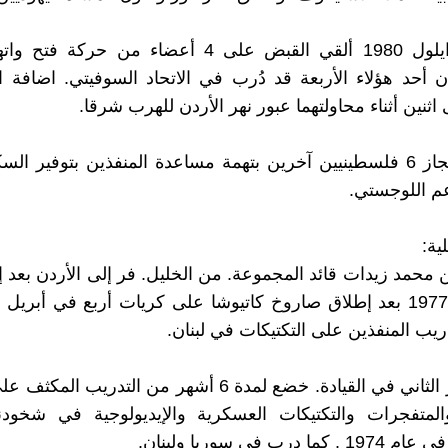
في شهر ايلول 1980 ألقي القبض على 4 أعضاء من حركة 
ن أحد هؤلاء الأربعة قد دُرب في الاتحاد السوفيتي. اضافة ا
ثنين أثناء محاولتهما عبور نهر الأردن للهرب شرقا.
كما تم احتجاز 6 فلسطينيين آخرين بتهمة مساعدة المنفذين بتوفير ا
عم اللوجستي.
ية:
محمد زيدات قائد المجموعة. من الخليل. فر إلى الأردن بعد إط
ريب المنفذين على التكتيكات في لبنان.
عدنان جابر الثاني في القيادة. خضع لمدة 6 أشهر من التدريب
لمتفجرات والتكتيكات العسكرية والإيديولوجية في شخودنيا
 درب في سوريا ولبنان.