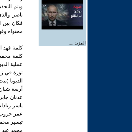
ويتم التحق
ناصر والذ
فكان بين اي
محتواه وفه
المزيد.....
كلمة فهد ال
كلمة محمد 
عملية الدبويا
ثورة في زي 
الدبويا (بيت
أربعة شبان 
عدنان جابر 4
ياسر زيادات 
عمر حروب 0
تيسير محمود
محمد عبد ا