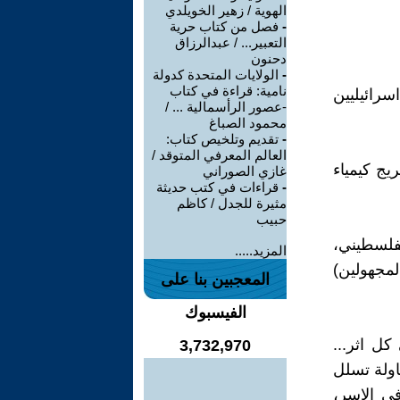
الهوية / زهير الخويلدي
-
فصل من كتاب حرية
التعبير... / عبدالرزاق
دحنون
-
الولايات المتحدة كدولة
نامية: قراءة في كتاب
سرائيليين
-عصور الرأسمالية ... /
محمود الصباغ
-
تقديم وتلخيص كتاب:
العالم المعرفي المتوقد /
يج كيمياء
غازي الصوراني
-
قراءات في كتب حديثة
مثيرة للجدل / كاظم
حبيب
شعب الفلسطيني،
المزيد.....
لمجهولين)
المعجبين بنا على
الفيسبوك
كل اثر...
3,732,970
اولة تسلل
في الاسر،