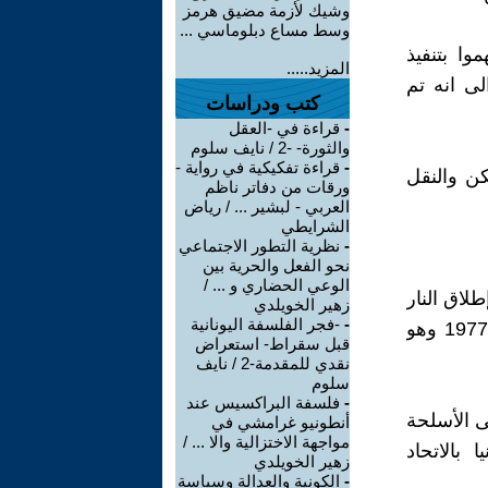
وشيك لأزمة مضيق هرمز
وسط مساع دبلوماسي ...
فتح واتهموا بتنفيذ
المزيد.....
لى انه تم
كتب ودراسات
-
قراءة في -العقل
والثورة- -2 / نايف سلوم
-
قراءة تفكيكية في رواية -
لسكن والنقل
ورقات من دفاتر ناظم
العربي - لبشير ... / رياض
الشرايطي
-
نظرية التطور الاجتماعي
نحو الفعل والحرية بين
الوعي الحضاري و ... /
لاق النار
زهير الخويلدي
-
-فجر الفلسفة اليونانية
في أبريل 1977 بعد إطلاق صاروخ كاتيوشا على كريات أربع في أبريل 1977 وهو
قبل سقراط- استعراض
نقدي للمقدمة-2 / نايف
سلوم
-
فلسفة البراكسيس عند
 المكثف على الأسلحة
أنطونيو غرامشي في
مواجهة الاختزالية والا ... /
 بالاتحاد
زهير الخويلدي
-
الكونية والعدالة وسياسة