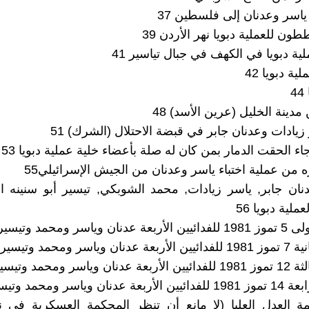
ياسر وعدنان إلى فلسطين 37
ون للعملية دبويا نهر الأردن 39
ة دبويا في الكهف في جبال تياسير 41
ية دبويا 42
4
دينة الخليل (عرين الأسد) 48
زيادات وعدنان جابر في قبضة الاحتلال (الشرك) 51
 الحقت الدمار بمن كان له صلة بأعضاء خلية عملية دبويا 53
من عملية اختباء ياسر وعدنان من الجيش الإسرائيلي55
نان جابر, ياسر زيادات, محمد الشوبكي, تيسير أبو سنينه 
ملية دبويا 56
ياسر ومحمد وتيسير 58
سر ومحمد وتيسير 64
سر ومحمد وتيسير 67
ن وياسر ومحمد وتيسير 70
ة العدل العليا (لا مانع أن تنظر المحكمة العسكرية في 