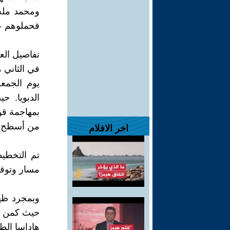
ومحمد ملح
فحملوهم عل
تفاصيل العم
يوم الجمع
الدبويا. 
بمهاجمة قوا
من أسطح ال
اخر الافلام
تم التخطي
مسار وتوقي
وبمجرد ظهو
حيث كمن ال
هاداسا الط