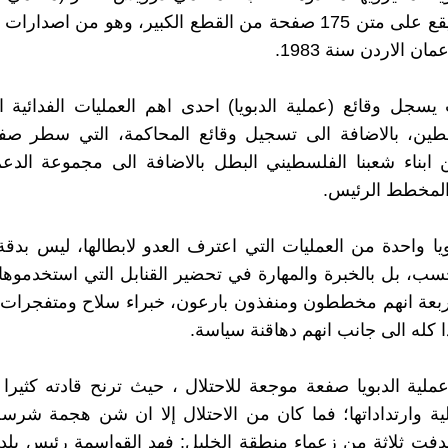
الفدائيين) يقع على متن 175 صفحة من القطع الكبير، وهو من اصدا
ن الاردن سنة 1983.
 يسجل وقائع (عملية الدبويا) احدى اهم العمليات الفدائية 
ين، بالاضافة الى تسجيل وقائع المحاكمة، التي سطر صفحا
 ابناء شعبنا الفلسطيني البطل بالاضافة الى مجموعة الدعم
لمخطط الرئيس.
ويا واحدة من العمليات التي اعترف العدو لابطالها، ليس بدق
حسب، بل بالخبرة والمهارة في تحضير القنابل التي استخدموها.
اربعة انهم مخططون ومنفذون بارعون، خبراء سلاح ومتفجرات
ا كله الى جانب انهم دهاقنة سياسة.
ملية الدبويا صفعة موجعة للاحتلال ، حيث ترنح قادته كثير
ة وارتداداتها؛ فما كان من الاحتلال إلا ان شن هجمة شرسة
دفت ثلاثة من زعماء منطقة الخليل: فهد القواسمة رئيس بلدي