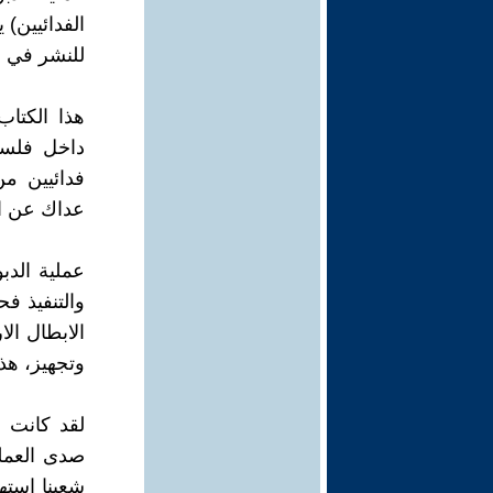
للنشر في عما
هذا الكتاب
داخل فلسط
فدائيين من
عداك عن ا
عملية الدب
والتنفيذ ف
الابطال ال
وتجهيز، هذ
لقد كانت ع
صدى العملي
شعبنا استه