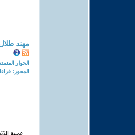
مهند طلال
الحوار المتمدن-العدد: 7225 - 22
المحور: قراء
عملية الدّ