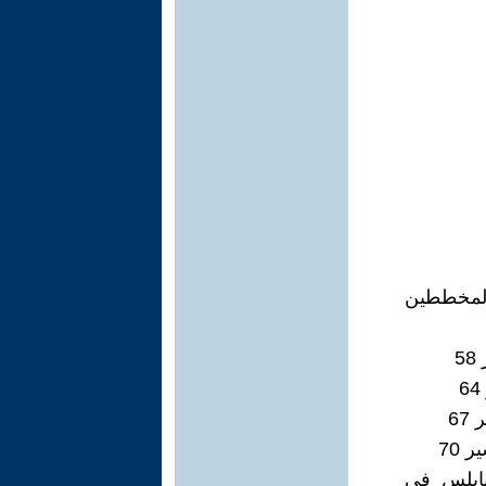
المخططين
نابلس في