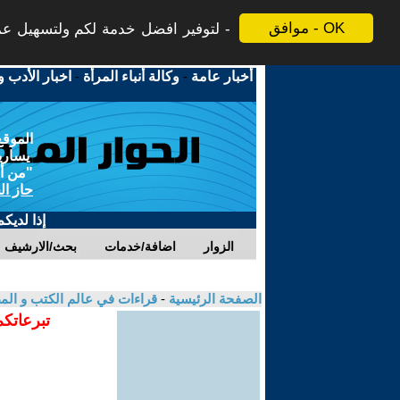
موافق - OK
لتوفير افضل خدمة لكم ولتسهيل عملي
أخبار عامة
-
وكالة أنباء المرأة
-
اخبار الأدب و
الموقع
يسارية
"من أج
حاز ال
إذا لديك
الزوار
اضافة/خدمات
بحث/الارشيف
الصفحة الرئيسية
-
قراءات في عالم الكتب و ال
تبرعاتكم