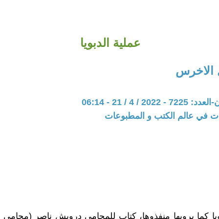
عملية الدبويا
 الاخرس
20 / 4 / 21 - 06:14
ات في عالم الكتب و المطبوعات
بّويا كما يرويها منفذوها، كتاب للمحامي درويش ناصر (محامي 