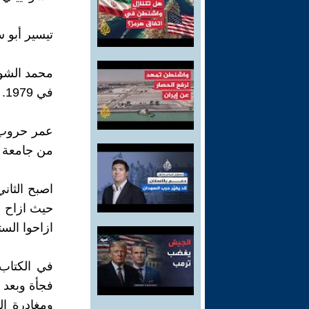
تيسير أبو س
محمد الشوب
في 1979.
عمر حروب ا
من جامعة 
حيث ازاح ا
ازاحوا الس
في الكتاب؛
فجأة وبعد 
ومغادرة الب