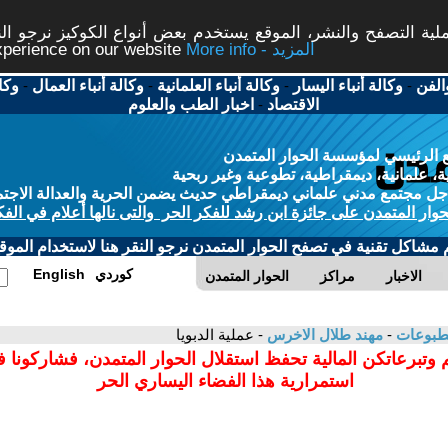
ة التصفح والنشر، الموقع يستخدم بعض أنواع الكوكيز نرجو النق
More info - المزيد
experience on our website
الفن
-
وكالة أنباء اليسار
-
وكالة أنباء العلمانية
-
وكالة أنباء العمال
-
وكا
الاقتصاد
-
اخبار الطب والعلوم
 الرئيسي لمؤسسة الحوار المتمدن
، علمانية، ديمقراطية، تطوعية وغير ربحية
ل مجتمع مدني علماني ديمقراطي حديث يضمن الحرية والعدالة الاجتم
حوار المتمدن على جائزة ابن رشد للفكر الحر والتى نالها أعلام في الفك
م مشاكل تقنية في تصفح الحوار المتمدن نرجو النقر هنا لاستخدام الموقع
كوردي
English
الاخبار
مراكز
الحوار المتمدن
مطبوعات
-
مهند طلال الاخرس
- عملية الدبويا
 وتبرعاتكن المالية تحفظ استقلال الحوار المتمدن، فشاركونا 
استمرارية هذا الفضاء اليساري الحر