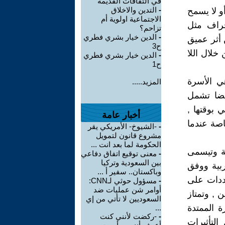
في الثقافات القديمة
-
التدين والاخلاق
أو لا يسمح
الاجتماعية اولوية أم
حراف مثل
تزاحم؟
-
الدين خيار بشري فطري
ن أثر عميق
ح3
خلال اللا
-
الدين خيار بشري فطري
ح1
ي الأسرة
المزيد.....
أيضا تشمل
 بوقتها ,
أخبار عامة
اصة عندما
-
-الشيوخ- الأمريكي يقر
مشروع قانون لتمويل
الحكومة لما بعد انت ...
بية وتيسمى
-
معنى توقيع اتفاق دفاعي
بين السعودية وتركيا
ربية ووفق
وباكستان.. سفير أ ...
ددات على
-
مسؤول حوثي لـCNN:
أوامر شن عمليات ضد
 , وتمتاز
السعوديين لا تأتي من إي
ة الممتدة
...
-
-ركضت لأنني كنت
لتأثيرات