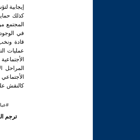
إيجابية لت
كذلك حماية
المجتمع من
في الوجود 
قادة ونخب 
عمليات الت
الأجتماعية 
المراحل ال
الأجتماعي
كالنقش على 
#عبا
ترجم ال