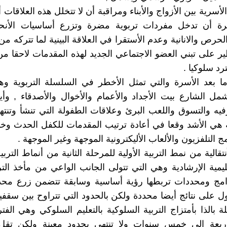
الأسرية بين الأزواج والأبناء ومراقبة أن لا تتخلل هذه العلاقات 
سرة أن تدخل مفردات تربوية مضرة وتزرع أساسيات الأن
لحرص والانانية وعدم الأستقرا في العلاقة البينية لما تتركه م
 على تبني العضو الاجتماعي الجديد لهذه المقدمات لاحقا من 
د سلوكيا .
ا بعد الأسرة والتي تمثل الأخطر في السلسلة التربوية وه
شمل الشارع بيت الأجداد والأعمام والأخوال والأصدقاء , و
رفيه والتسوق واللعب البرئ وعلاقات الطفولة التي تنشأ وتنتهي
ة هي الأشد وقعا في أعادة ترتيب المقدمات للكفل الحدث وخ
ج التلفزيون والألعاب الأليكترونية الموجهة وغير الموجهة .
أنتقالية من نمط التربية الأولية للمرحلة الثانية من أنماط التر
تعليمية الإرشادية وهي التي تتولى الجانب الواعي من مأخذ الت
امج ومحددات تربطها رؤية أساسية وسابقة تتضمن زرع مح
 على نتائج أيضا محددة ولكن بالحدود التي تتراوح بين سقفين
 بالذا بأمتزاج التربية السلوكية بالتعليم السلوكي وهي الفتر
عة إلى خمس سنوات ولا تنتهي بحدود معينة ولكن تقل ا