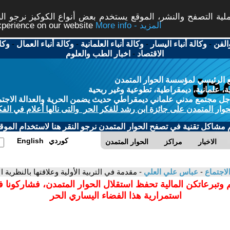
ة التصفح والنشر، الموقع يستخدم بعض أنواع الكوكيز نرجو النق
More info - المزيد
experience on our website
الفن
-
وكالة أنباء اليسار
-
وكالة أنباء العلمانية
-
وكالة أنباء العمال
-
وكا
الاقتصاد
-
اخبار الطب والعلوم
 الرئيسي لمؤسسة الحوار المتمدن
، علمانية، ديمقراطية، تطوعية وغير ربحية
ل مجتمع مدني علماني ديمقراطي حديث يضمن الحرية والعدالة الاجتم
حوار المتمدن على جائزة ابن رشد للفكر الحر والتى نالها أعلام في الفك
م مشاكل تقنية في تصفح الحوار المتمدن نرجو النقر هنا لاستخدام الموقع
كوردي
English
الاخبار
مراكز
الحوار المتمدن
لاجتماع
-
عباس علي العلي
- مقدمة في التربية الأولية وعلاقتها بالنظرية ا
 وتبرعاتكن المالية تحفظ استقلال الحوار المتمدن، فشاركونا 
استمرارية هذا الفضاء اليساري الحر