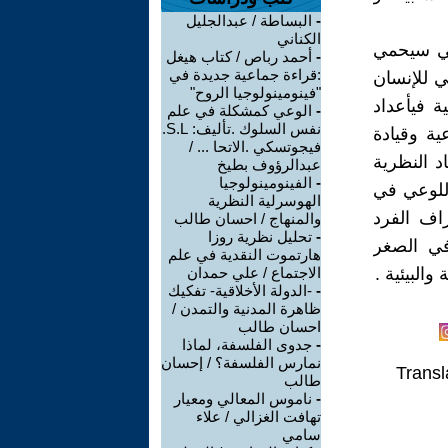
-
البساطة / عبدالجليل
الكناني
اعي سيحمي
-
أحمد رباص / كتاب هيغل
:قراءة جماعية جديدة في
ي للإنسان
"فينومينولوجيا الروح"
ة فيأعداد
-
الوعي كمشكلة في علم
نفس السلوك .تأليف: S.L.
ية وقيادة
فيجوتسكي .الاتحا ... /
د النظرية
عبدالرؤوف بطيخ
-
الفينومينولوجيا
 للوعي في
الهوسرلية النظرية
راف الفرد
والمنهاج / احسان طالب
-
تحليل نظرية روزا
في الصغر
هارتموت النقدية في علم
البيئية .
الاجتماع / علي حمدان
-
-الدولة الأخلاقية- تفكيك
ظاهرة المدنية والتمدن /
احسان طالب
-
جدوى الفلسفة، لماذا
نمارس الفلسفة؟ / إحسان
Transl
طالب
-
ناموس المعالي ومعيار
تهافت الغزالي / علاء
سامي