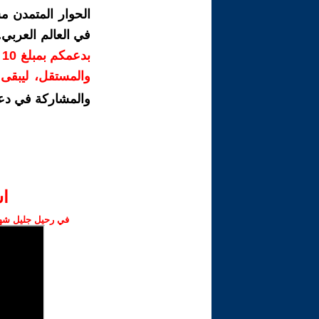
الحوار المتمدن م
في العالم العربي
ب
والمستقل، ليبقى ص
والمشاركة في دع
ا‫
في رحيل جليل شهبا