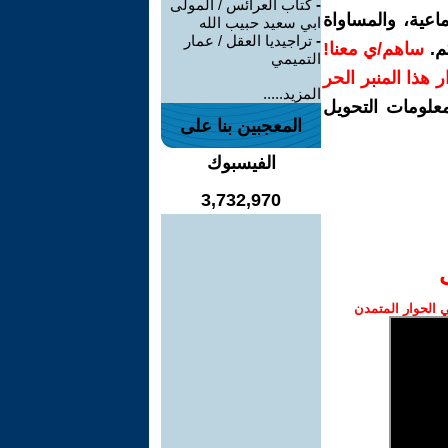
-
كتاب العرائس / المولى
اعية، والمساواة
ابي سعيد حبيب الله
-
تراجيديا العقل / عمار
م.
ساهم/ي معنا!
التميمي
رار هذا المنبر الحر
المزيد.....
معلومات التحويل
المعجبين بنا على
الفيسبوك
3,732,970
الحوار المتمدن