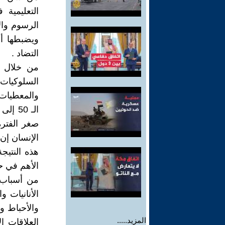
التعليمية
الرسوم وال
ويضبطها أو
التضاد .
من خلال ا
السلوكيات
والمعطيات ا
الإنسان إن لم تتجا
هذه النتيجة
الأهم في حي
من أسباب ا
الأنانيات 
والأحباط و
المزيد.....
العلاقات ا