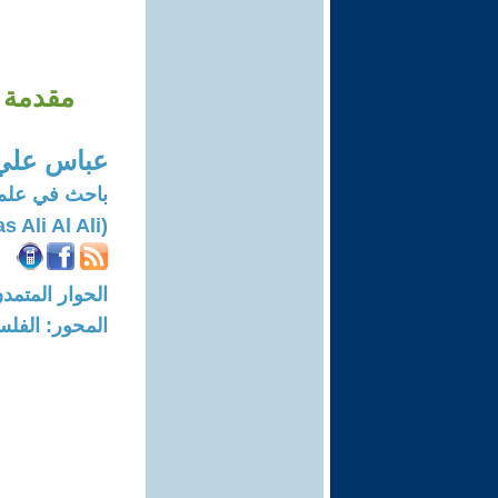
مقدمة ف
عباس علي 
باحث في علم 
(Abbas Ali Al Ali)
الحوار المتمدن-العدد: 7223 - 22
المحور: الفلس