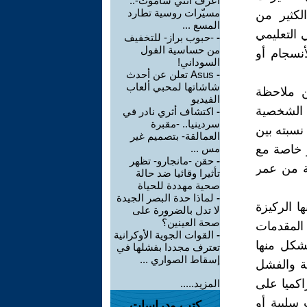
أعرف أنني سأموت-..
مسيّرات روسية تطارد
لكثير من
المسع ...
 التعليمي
-
-حبوب براز- للتخفيف
من حساسية الفول
أنسجام أو
السوداني!
-
Asus تعلن عن أحدث
شاشاتها لمحبي ألعاب
ن ملاحظة
الفيديو
 الشخصية
-
اكتشاف أثري نادر في
سردينيا.. -مقبرة
 نسبته بين
العمالقة- بتصميم غير
ير خاصة مع
مس ...
-
حقن -مانجارو- تظهر
 تتعدى في أحسن الأوال من 8 إلى 10 بالمئة من عمر
تأثيرا وقائيا ضد حالة
صحية مهددة للحياة
-
لماذا حدة البصر الجيدة
ا الركيزة
لا تدل بالضرورة على
صحة العينين؟
 المقدمات
-
القوات الجوية الأوكرانية
تشكل منها
تعترف مجددا بفشلها في
إسقاط الصواري ...
ية والفشل
اكميا على
المزيد.....
 سلبية أو
كتب ودراسات