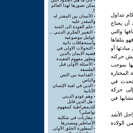
يمكن تصورها لهذا العالم
؟,
ام تتداول
-
الأنسان بين المقدر له
والمقدر عليه
أن يحتاج
-
حلم العودة الى الجنة
فها والتي
-
التغيير الفكري الديني ...
عوامل موضوعية
و يتلقاها
وأستحقاقات ذاتية
مبادئها أو
-
التحولات الاولى في
قضية الايمان بالدين
عيش حركته
وتطور مفهوم العقيدة
-
الأسئلة الأولى قبل
بها بموجب
الفلسفة
 المختارة
-
القداسة بين النص
والناص
ي تحدث في
-
الدين في لعبة الإنسان
إلى حركة
الأنانية
-
وهم غودو الديني
تشابها في
-
هل الدين قابل
للديمقراطية كمقهوم
تواصلي؟
احل الأشد
-
مقارنات في شكلية
ن الولادة
الأساطير ومصدرها
-
أسطورة الخلق الأولى