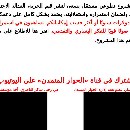
شروع تطوعي مستقل يسعى لنشر قيم الحرية، العدالة الاجتم
. ولضمان استمراره واستقلاليته، يعتمد بشكل كامل على دعمك
دعمكم بمبلغ 10 دولارات سنويًا أو أكثر حسب إمكانياتكم، تساهمون في استم
وتًا قويًا للفكر اليساري والتقدمي
،
انقر هنا للاطلاع على 
م هذا المشروع
.
شترك في قناة «الحوار المتمدن» على اليوتيوب
ز، عضو هيئة إدارة الحوار المتمدن
في رحيل شاكر الناصري، أحد مؤسسي 