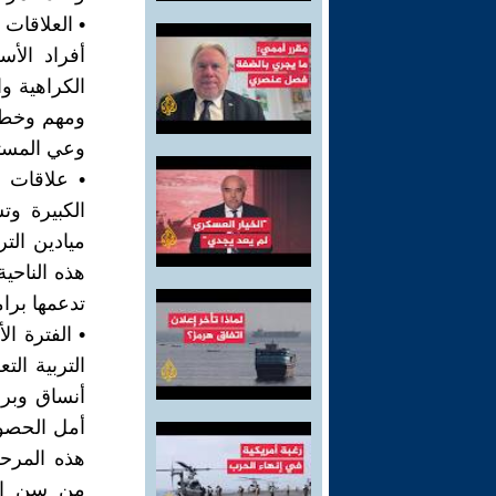
• العلاقات 
أفراد الأ
الكراهية وا
ومهم وخطير
وعي المستر
• علاقات م
الكبيرة وت
ميادين الت
هذه الناحي
تدعمها برام
• الفترة ال
التربية ال
أنساق وبر
أمل الحصول
هذه المرحلة
من سن ارب