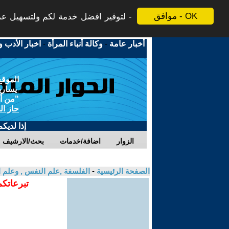
موافق - OK
لتوفير افضل خدمة لكم ولتسهيل عملي
أخبار عامة
-
وكالة أنباء المرأة
-
اخبار الأدب و
الموقع
يسارية
"من أج
حاز ال
إذا لديك
الزوار
اضافة/خدمات
بحث/الارشيف
الصفحة الرئيسية
-
الفلسفة ,علم النفس , وعلم ا
تبرعاتكم