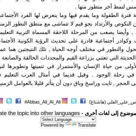
ؤسس لنمط أخر متطور منها .
 فترة الطفولة وما يقدم فيها وما يتعرض لها الفرد الأجتم
 النكوص والأرتداد نحو قيم لا تتماشى مع منطق التطور الزمن
, وأيضا يصعب من المرحلة اللاحقة المسماة التربية التعليمي
وكوادر أجتماعية قادرة على تحديث الرؤية الكونية الأجتماع
حول والتطور في مختلف أوجه الحياة , تلك النتيجتين هما عما
الحديثة التي تعتني بزراعة القيم والمحددات الخالقة والصانعة
أولى من حياة الإنسان والأستمرار في تنميتها وتطويرها لت
 في رحلة الوجود . وقيل قديما في أمثال العرب التعليم 
الحجر , ثابت وراسخ وباق دون أن يتأثر قليلا بالعوامل الزمنية و
س_علي_العلي (هاشتاغ)
Abbas_Ali_Al_Ali#
موضوع إلى لغات أخرى -
ate the topic into other languages
Powered by
Translate