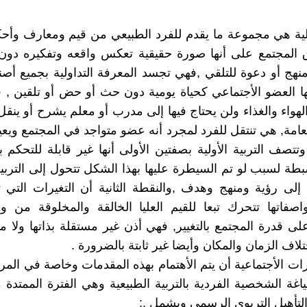
أولية هي مجموعة ما يقدم للفرد الطبيعي من قيم ومعارف وأحك
 المجتمع على أنها صورة حقيقية تعكس واقعه وتفكيره دون 
منهج أو دعوة للتلقي ,فهي تجسد المعرفة التداولية بجميع أصنا
ا العضو الأجتماعي كحياة يومية دون حث أو حض أو تلقين , فه
لهواء والغذاء ولن يحتاج فيها إلى مدرب أو معلم يشرح أو ينقل 
امة, هي تنتقل للفرد لمجرد أنه عضو متواجد في المجتمع وي
وتتصف التربية الأولية بصفتين الأولى أنها غير قابلة للتحكم 
طة لسبب لو تم السيطرة عليها بهذا الشكل تتحول إلى التربية
 إلى رؤية ومنهج وهدف ,والنقطة الثانية أن التغيرات الت
صفاتها تتحرك تبعا للقيم العليا الخالقة والمخلوقة من و
لى قدرة المجتمع بالتغيير, فهي أذن غير مستقلة بذاتها ولا م
تلاف الزمان والمكان وأيضا غير ثابتة بالضرورة .
ت الأجتماعية أن يتم الأهتمام بهذه المقدمات وخاصة في المر
اغة الشخصية الفردية بالتربية الطبيعية وهي الفترة الممتدة م
لتأهيل التربوي الرسمي ويشمل ,: