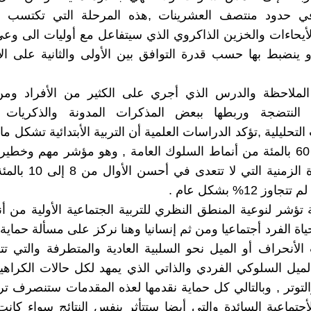
 في حدود منتصف العشرينات ,هذه المرحلة التي تكتسب ا
أيحاءات والخزين الذاكروي الذي سيتفاعل مع أوليات الى وعي
 ينضبط بها حسب قدرة التوافق بين الأولى والثانية على ال
لملاحظة والدرس الذي أجري على الكثير من الأفراد وم
 النتضجة وربطها ببعض المذكرات المدونة والذكريات
لتحليلية ,تؤكد الدراسات العلمية أن التربية الأبتدائية تشكل ما
الـ 50 إلى 60 بالمئة من أنماط السلوك العامة , وهو مؤشر مهم وخط
صغر الفترة الزمنية التي لا
وز 12% بشكل عام .
 تؤشر لنوعية المنطق النظري للتربية الجتماعية الأولية من أنه
اة الفرد أجتماعيا ومن ثم إنسانيا وهنا نركز على مسألة حماية
لأنحراف أو الميل نحو السلبية العادية والمتطرفة والتي ت
والميل السلوكي الفردي والذاتي الذي يمهد لكل حالات الكراه
التوتر , وبالتالي كل حماية نقدمها لعذه المقدمات ستنصرف تر
لأجتماعية السائدة والتي أيضا ستتأثر بنفس النتائج سواء كانت