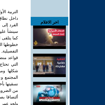
التربية ال
داخل نطاق
اخر الافلام
الفرد إلى 
سينشأ عليه
كما يتلقى ا
خطوطها الع
التفصيلية, 
قواعد منضب
التي تحتاج
شكلها وموا
المجتمع وع
نسقيتها بأخ
من الضرورا
ألتصاقا بصي
ولحد عمر ا