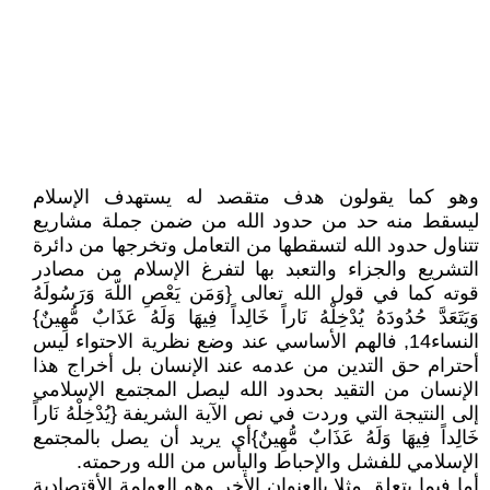
وهو كما يقولون هدف متقصد له يستهدف الإسلام
ليسقط منه حد من حدود الله من ضمن جملة مشاريع
تتناول حدود الله لتسقطها من التعامل وتخرجها من دائرة
التشريع والجزاء والتعبد بها لتفرغ الإسلام من مصادر
قوته كما في قول الله تعالى {وَمَن يَعْصِ اللّهَ وَرَسُولَهُ
وَيَتَعَدَّ حُدُودَهُ يُدْخِلْهُ نَاراً خَالِداً فِيهَا وَلَهُ عَذَابٌ مُّهِينٌ}
النساء14, فالهم الأساسي عند وضع نظرية الاحتواء ليس
أحترام حق التدين من عدمه عند الإنسان بل أخراج هذا
الإنسان من التقيد بحدود الله ليصل المجتمع الإسلامي
إلى النتيجة التي وردت في نص الآية الشريفة {يُدْخِلْهُ نَاراً
خَالِداً فِيهَا وَلَهُ عَذَابٌ مُّهِينٌ}أي يريد أن يصل بالمجتمع
الإسلامي للفشل والإحباط واليأس من الله ورحمته.
أما فيما يتعلق مثلا بالعنوان الأخر وهو العولمة الأقتصادية