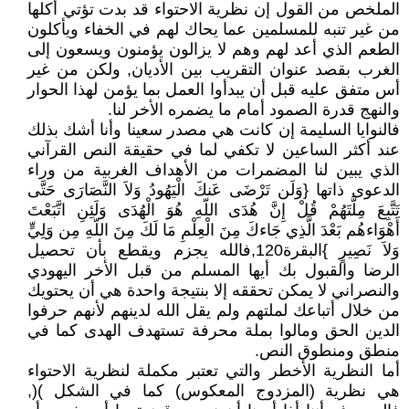
الملخص من القول إن نظرية الاحتواء قد بدت تؤتي أكلها
من غير تنبه للمسلمين عما يحاك لهم في الخفاء ويأكلون
الطعم الذي أعد لهم وهم لا يزالون يؤمنون ويسعون إلى
الغرب بقصد عنوان التقريب بين الأديان, ولكن من غير
أس متفق عليه قبل أن يبدأوا العمل بما يؤمن لهذا الحوار
والنهج قدرة الصمود أمام ما يضمره الأخر لنا.
فالنوايا السليمة إن كانت هي مصدر سعينا وأنا أشك بذلك
عند أكثر الساعين لا تكفي لما في حقيقة النص القرآني
الذي يبين لنا المضمرات من الأهداف الغربية من وراء
الدعوى ذاتها {وَلَن تَرْضَى عَنكَ الْيَهُودُ وَلاَ النَّصَارَى حَتَّى
تَتَّبِعَ مِلَّتَهُمْ قُلْ إِنَّ هُدَى اللّهِ هُوَ الْهُدَى وَلَئِنِ اتَّبَعْتَ
أَهْوَاءهُم بَعْدَ الَّذِي جَاءكَ مِنَ الْعِلْمِ مَا لَكَ مِنَ اللّهِ مِن وَلِيٍّ
وَلاَ نَصِيرٍ }البقرة120,فالله يجزم ويقطع بأن تحصيل
الرضا والقبول بك أيها المسلم من قبل الأخر اليهودي
والنصراني لا يمكن تحققه إلا بنتيجة واحدة هي أن يحتويك
من خلال أتباعك لملتهم ولم يقل الله لدينهم لأنهم حرفوا
الدين الحق ومالوا بملة محرفة تستهدف الهدى كما في
منطق ومنطوق النص.
أما النظرية الأخطر والتي تعتبر مكملة لنظرية الاحتواء
هي نظرية (المزدوج المعكوس) كما في الشكل )(,