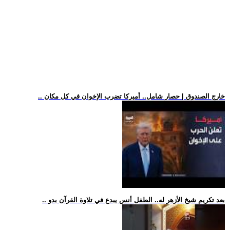
.. خارج الصندوق | حصار شامل.. أميركا تضرب الإخوان في كل مكان
.. بعد تكريم شيخ الأزهر له.. الطفل أنس يبدع في تلاوة القرآن بدو