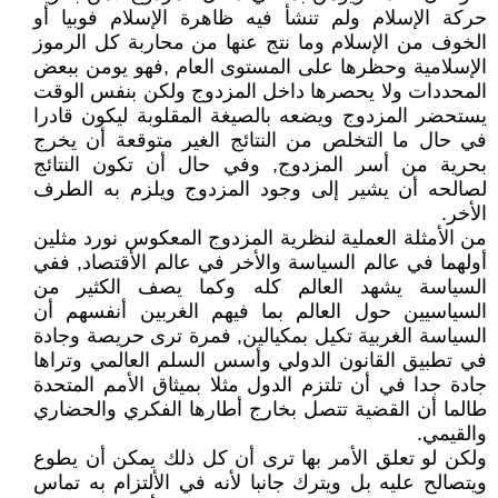
حركة الإسلام ولم تنشأ فيه ظاهرة الإسلام فوبيا أو
الخوف من الإسلام وما نتج عنها من محاربة كل الرموز
الإسلامية وحظرها على المستوى العام ,فهو يومن ببعض
المحددات ولا يحصرها داخل المزدوج ولكن بنفس الوقت
يستحضر المزدوج ويضعه بالصيغة المقلوبة ليكون قادرا
في حال ما التخلص من النتائج الغير متوقعة أن يخرج
بحرية من أسر المزدوج, وفي حال أن تكون النتائج
لصالحه أن يشير إلى وجود المزدوج ويلزم به الطرف
الأخر.
من الأمثلة العملية لنظرية المزدوج المعكوس نورد مثلين
أولهما في عالم السياسة والأخر في عالم الأقتصاد, ففي
السياسة يشهد العالم كله وكما يصف الكثير من
السياسيين حول العالم بما فيهم الغربين أنفسهم أن
السياسة الغربية تكيل بمكيالين, فمرة ترى حريصة وجادة
في تطبيق القانون الدولي وأسس السلم العالمي وتراها
جادة جدا في أن تلتزم الدول مثلا بميثاق الأمم المتحدة
طالما أن القضية تتصل بخارج أطارها الفكري والحضاري
والقيمي.
ولكن لو تعلق الأمر بها ترى أن كل ذلك يمكن أن يطوع
ويتصالح عليه بل ويترك جانبا لأنه في الألتزام به تماس