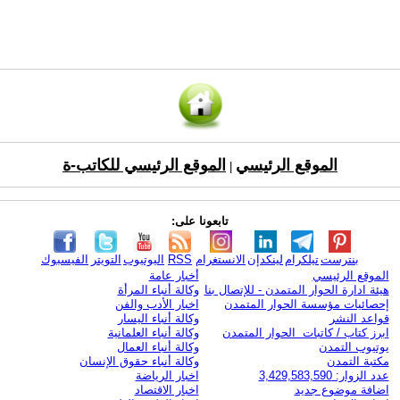
الموقع الرئيسي
الموقع الرئيسي للكاتب-ة
|
تابعونا على:
بنترست
تيلكرام
لينكدإن
الانستغرام
RSS
اليوتيوب
التويتر
الفيسبوك
الموقع الرئيسي
أخبار عامة
هيئة ادارة الحوار المتمدن - للإتصال بنا
وكالة أنباء المرأة
إحصائيات مؤسسة الحوار المتمدن
اخبار الأدب والفن
قواعد النشر
وكالة أنباء اليسار
ابرز كتاب / كاتبات الحوار المتمدن
وكالة أنباء العلمانية
يوتيوب التمدن
وكالة أنباء العمال
مكتبة التمدن
وكالة أنباء حقوق الإنسان
عدد الزوار: 3,429,583,590
اخبار الرياضة
اضافة موضوع جديد
اخبار الاقتصاد