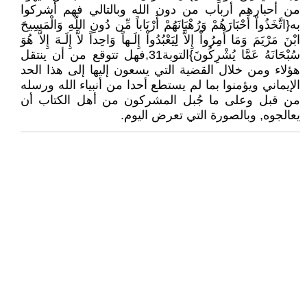
من أحبارهم أرباب من دون الله وبالتالي فهم أشركوا
به{اتَّخَذُواْ أَحْبَارَهُمْ وَرُهْبَانَهُمْ أَرْبَاباً مِّن دُونِ اللّهِ وَالْمَسِيحَ
ابْنَ مَرْيَمَ وَمَا أُمِرُواْ إِلاَّ لِيَعْبُدُواْ إِلَـهاً وَاحِداً لاَّ إِلَـهَ إِلاَّ هُوَ
سُبْحَانَهُ عَمَّا يُشْرِكُونَ}التوبة31,فهل تتوقع من أن ينتقل
هؤلاء ومن خلال القضية التي يسعون إليها إلى هذا الحد
الإيماني ويؤمنوا بما لم يستطع أحدا من أنبياء الله ورسله
من قبل وعلى ما جُبل المشركون من أهل الكتاب أن
يعالجوه, وبالصورة التي تعرض اليوم.