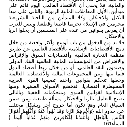
والمالية, فلا يخفى أن الأقتصاد العالمي اليوم قائم على
مبدأين, الأول المعاملات المالية الربوية, والثاني على مبدأ
التكتل والاحتكار, وكلا المبدأين من الناحية التشريعية
محرمين في الإسلام تحريما قاطعا وقطعيا, وليس للغرب
أن يفرض بقوانين من عنده على المسلمين أن يحلوا الربا
والاحتكار.
فلا بد من الدخول من باب أوسع وأكثر واقعية من خلال
دمج الأقتصاديات الإسلامية بالأقتصاد العالمي عن طريق
منظمة التجارة العالمية وأقتصاديات السوق والإقراض
والاقتراض من المؤسسات المالية العالمية البنك الدولي
وصندوق النقد العالمي، أو من خلال ربط أقتصاد الدول
فيما بينها وبين المجموعات المالية والأقتصادية العالمية
وجعلها تتحكم بقوانين واحدة تصيغها القوى الغربية
المسيطرة أقتصاديا, فتخضع الأسواق الصغيرة ومنها
الإسلامية لقوانين السوق ومتحكماته الخفية وبالتالي
يصبح التعامل بالربا والاحتكار مسألة طبيعية ومن ضمن
السياق العام وهنا نكون أما خروج أخر وبشكل مختلف
عن حدود الله {وَأَخْذِهِمُ الرِّبَا وَقَدْ نُهُواْ عَنْهُ وَأَكْلِهِمْ أَمْوَالَ
النَّاسِ بِالْبَاطِلِ وَأَعْتَدْنَا لِلْكَافِرِينَ مِنْهُمْ عَذَاباً أَلِيماً }
النساء161.