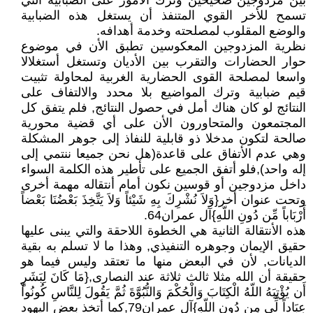
بين مزدوجين صحيحين وترك الأمور على الضبابية التي
تسمح للأخر القوي المتنفذ أن يستغل هذه الضبابية
والوضع المقلوب لمصلحته وخدمة أهدافه.
نظرية المزدوجين المعكوسين تطبق الأن في موضوع
حوار الحضارات والتقرب بين الأديان وتستغل أستغلالا
واسعا لمصلحة القوى الحضارية الغربية لمحاولة تثبيت
قيم ضبابية وترك المواضيع بلا محدد والالتفاف على
النتائج لو كان هناك أمل في حصول النتائج, فلم يتفق كل
المجتمعون والمتحاورون الأن على أي قضية محورية
صالحة لتكون مدخلا ذو قابلية للنفاذ إلى جوهر المشكلة
وهي عدم الأتفاق على قاعدة(هل نحن جميعا ننتمي إلى
إله واحد),فلو أتفق الجميع على تأطير هذه الكلمة السواء
داخل مزدوجين أو قوسين نكون أمام أنتقاله مهمة أخرى
وتحت عنوان أخر{وَلاَ نُشْرِكَ بِهِ شَيْئاً وَلاَ يَتَّخِذَ بَعْضُنَا بَعْضاً
أَرْبَاباً مِّن دُونِ اللّهِ}آل عمران64.
هذه الأنتقالة الثانية هي الخطوة اللاحقة والتي يبنى عليها
حقيق الإيمان وجوهره التنفيذي, وهذا ما لا تسلم به بقية
الديانات, لأن في البعض منها ما تعتقد وليس فيما هو
حقيقة أن الله مثلا ثالث ثلاثة عند النصارى,{مَا كَانَ لِبَشَرٍ
أَن يُؤْتِيَهُ اللّهُ الْكِتَابَ وَالْحُكْمَ وَالنُّبُوَّةَ ثُمَّ يَقُولَ لِلنَّاسِ كُونُواْ
عِبَاداً لِّي مِن دُونِ اللّهِ}آل عمران79,كما أتخذ بعض اليهود