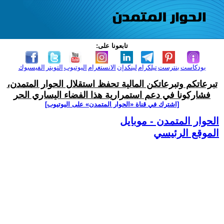
تابعونا على:
بودكاست
بنترست
تيلكرام
لينكدإن
الانستغرام
اليوتيوب
التويتر
الفيسبوك
تبرعاتكم وتبرعاتكن المالية تحفظ استقلال الحوار المتمدن،
فشاركونا في دعم استمرارية هذا الفضاء اليساري الحر
[اشترك في قناة ‫«الحوار المتمدن» على اليوتيوب]
الحوار المتمدن - موبايل
الموقع الرئيسي