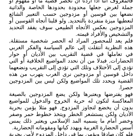
فالمعروف أننا أذا أردنا أن نحصر قضية ما أو مفهوم أو
جملة لغرض جعلها محدودة بحدودها الخاصة والذاتية
نضعها بين قوسين أو مزدوجين حسب التعبير الشائع
لنعطيها ميزة منفردة بالتحديد, ولو قلبنا أتجاه القوسين أو
المزدوجين بعكس الأتجاه الطبيعي سوف يفقد التحديد
والتشخيص والأفراد قيمته.
فلم يعد للمحصور المراد له الحصر شخصية مستقلة,
هذه النظرية أنتقلت إلى عالم السياسة والفكر الغربي
في تعاملها في قضية التقريب بين الأديان أو حوار
الحضارات, فبدلا من أن نحدد المواضيع الخلافية أو التي
تؤدي إلى الأختلاف وتلك التي تؤدي إلى التقريب ونضعهما
داخل قوسين أو مزدوجين نرى الغرب يتهرب من هذه
القضية ويحدد تلك المواضيع ولكن ليس بين المزدوجين
حصرا.
فهو يفترضها ويعتبرها ولكن يضع المزدوجين بالصيغة
المعاكسة لتكون له حرية الخروج والدخول للمواضيع
بدون أن يخضع لتجاوز المزدوج, فهو مثلا يؤمن بحرية
الأديان ولكن يستشعر الخطر ويتخذ خطوط حمر وصفر
وخضر أمام ما يسميه المد الإسلامي ويعتبر ذلك يمس
أسس الحضارة الغربية ويهدد كيانها ومقوماته الحضارية.
فلو كان صادقا ويؤمن بما في داخل المزدوج لأمن بحرية