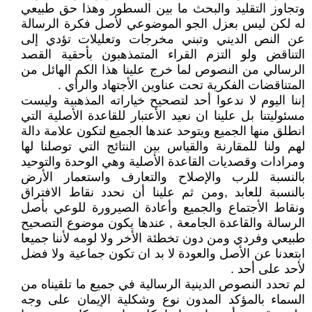
وتجاوز التقليد والبحث ما بين السطور وهذا حق طبيعي
له لكن ليس بعزل الجو الموضوعي لأصل فكرة الرسالة
عن النص الديني وتبني مخرجات وتعليلات تؤدي إلى
التناقض ولو التزم القراء المتمذهبون بأحقية القصد
الرسالي من النصوص لما خرج علينا هذا الكم الهائل من
المتناقضات الفكرية تحت عناوين الأجتهاد والرأي .
إننا اليوم لا ندعوا أحد لتصحيح خياراته المذهبية وليست
مسئوليتنا بل علينا ان نعيد الأعتبار للقاعدة الأصلية التي
انطلق منها الجميع ويتوحد عندها الجميع لتكون علامة دالة
لهم ولنا للمقارنة والقياس بين النتائج التي توصلنا لها
ومرادات وقصديات القاعدة الأصلية وهي الوحدة والتوحيد
بالنسبة للرب والإصلاح والتعارف واستعمار الأرض
بالنسبة للعابد ,ومن ثم علينا أن نحدد نقاط الافتراق
ونقاط الأجتماع والجميع وأعادة الصيرورة للوعي بأصل
الرسالة والقاعدة الجامعة , عندها يكون موضوع التصحيح
طبيعي وفردي ومن دون تخطئة الأخر ولا لومه لأننا جميعا
ابتعدنا عن الأصل والعودة لا بد ان تكون جماعية ولا فضل
لأحد على أحد .
لم تحدد النصوص الدينية الرسالية في جميع ما تلقيناه من
السماء بالمؤكد المدون نوع وشكلية الإيمان على وجه