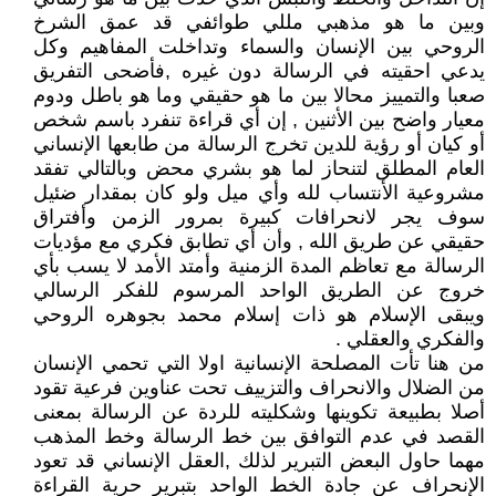
وبين ما هو مذهبي مللي طوائفي قد عمق الشرخ
الروحي بين الإنسان والسماء وتداخلت المفاهيم وكل
يدعي احقيته في الرسالة دون غيره ,فأضحى التفريق
صعبا والتمييز محالا بين ما هو حقيقي وما هو باطل ودوم
معيار واضح بين الأثنين , إن أي قراءة تنفرد باسم شخص
أو كيان أو رؤية للدين تخرج الرسالة من طابعها الإنساني
العام المطلق لتنحاز لما هو بشري محض وبالتالي تفقد
مشروعية الأنتساب لله وأي ميل ولو كان بمقدار ضئيل
سوف يجر لانحرافات كبيرة بمرور الزمن وأفتراق
حقيقي عن طريق الله , وأن أي تطابق فكري مع مؤديات
الرسالة مع تعاظم المدة الزمنية وأمتد الأمد لا يسب بأي
خروج عن الطريق الواحد المرسوم للفكر الرسالي
ويبقى الإسلام هو ذات إسلام محمد بجوهره الروحي
والفكري والعقلي .
من هنا تأت المصلحة الإنسانية اولا التي تحمي الإنسان
من الضلال والانحراف والتزييف تحت عناوين فرعية تقود
أصلا بطبيعة تكوينها وشكليته للردة عن الرسالة بمعنى
القصد في عدم التوافق بين خط الرسالة وخط المذهب
مهما حاول البعض التبرير لذلك ,العقل الإنساني قد تعود
الإنحراف عن جادة الخط الواحد بتبرير حرية القراءة