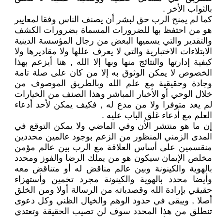
بالثواب الأخر .
كما لم يمنح الرب حق لبشر أن يصنف الناس وفقا لمعايير
هو من احتفظ بها للضرورات المسماة بضرورات الكشف
والتقدير والتي يسميها البعض من رجال المؤسسة الدينية
الابتلاءات الاختبارية والتي لا يعرف عللها ولا مقاديرها ولا
كيفية إدارتها والنتائج منها وبها إلا الله , هنا أيزعم بهذا
الخصوص لا يمكن الوثوق به إلا من كان على صلة تامة
وجادة وحقيقية مع علم الله وبالطريق الموصوف من
خلال الوحي أو الأخبار المباشر وهذا الصنف من الخيارات
لم يعد متوفرا ولا من مدع له , فكيف يمكن لأحد أدعاء
العلم مع أدعاء غلق الباب عليه .
إن ما هو منتشر الأن وفي الماضي ولا يمكن التوقع في
المدى الزمني المنظور من الزعم بوجود عالمين محددين
منقسمين على أساس العلاقة مع الرب بين عالم مؤمن
مخلص الإيمان سيكون هو من يملك الرضا والفوز ومحدد
بالهوية والكينونة وبين عالم مناقض له أو متناقض معه
وأيضا محدد بالهوية والكينونة مجرد تخمين وأستهزاء
حقيقي بإرادة الله وقصدياته من الرسالة أولا ومن الخلق
أصلا , ويبقى في حدود الوهم والخيال الظني وكل دعوى
تنطلق من هذا المحدد سوف لن تصيب الحقيقة وتعتدي