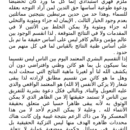
ملزم قهري أستبدادي إنما كل ما ورد كان تحضيضا
ودعوة طوعية أساسها حق التدين لمن أراد التوجه بعقله
للسماء ,وهذا حد من حدين مرتبطين بنتيجتين مماثلتين
بعدم وجود الخيار الثالث , الإيمان له جزاء ومثوبة والتخلي
له جزاء ومثوبة ولا يمكن الخلط بين الأثنين لا في
المقدمات ولا في النتائج المتوقعة , لذا انقسم الوجود بين
عالم مؤمن وعالم كافر ليس على أساس حقيقة ما تم بل
على أساس ظنية النتائج بالقياس لما في كل منهم من
حدود .
إذا التقسيم البشري المعتمد اليوم بين الناس ليس تقسيما
بما سيكون بل بما هو كائن وظني وافتراضي دون أن
يكشف الله لنا أو لغيرنا ماهية النتائج التي سجلت لديه
وهل ما هو كائن من تقسيم مطابق لإرادته لذا يبقى
شعار (لا يزكي الأنفس إلا الله) هو المعتمد الواقعي والذي
عليه التعويل والبناء, وبالتالي فكل دعوة بشرية للتفريق
بين الناس لا تستمد حقيقتها إلا من الظاهر الذي لا يمكن
الوثوق به لأنه يبقى ظاهرا حسيا غي متعلق بحقيقة
الأنتماء لله , وعلية لا يمكن الجزم لأحد لا من هذا
المعسكر ولا من ذاك الزعم بنتيجة غيبية وإن كانت هناك
محددات ظاهره الهدف منها ليس التزكية الحقيقية بل
للتفريق في مسائل حكمية ووضعية عملية لا تتعلق