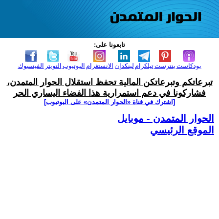
تابعونا على:
بودكاست
بنترست
تيلكرام
لينكدإن
الانستغرام
اليوتيوب
التويتر
الفيسبوك
تبرعاتكم وتبرعاتكن المالية تحفظ استقلال الحوار المتمدن،
فشاركونا في دعم استمرارية هذا الفضاء اليساري الحر
[اشترك في قناة ‫«الحوار المتمدن» على اليوتيوب]
الحوار المتمدن - موبايل
الموقع الرئيسي