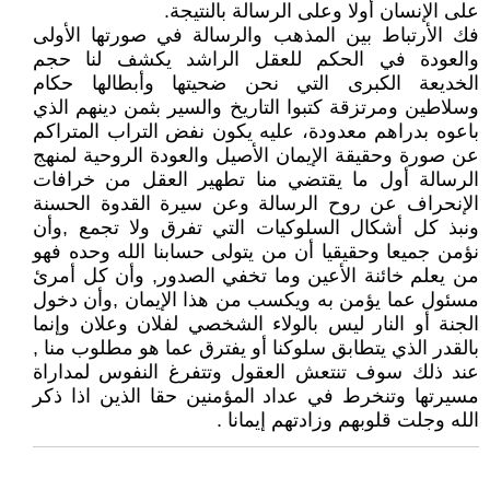
على الإنسان أولا وعلى الرسالة بالنتيجة.
فك الأرتباط بين المذهب والرسالة في صورتها الأولى
والعودة في الحكم للعقل الراشد يكشف لنا حجم
الخديعة الكبرى التي نحن ضحيتها وأبطالها حكام
وسلاطين ومرتزقة كتبوا التاريخ والسير بثمن دينهم الذي
باعوه بدراهم معدودة، عليه يكون نفض التراب المتراكم
عن صورة وحقيقة الإيمان الأصيل والعودة الروحية لمنهج
الرسالة أول ما يقتضي منا تطهير العقل من خرافات
الإنحراف عن روح الرسالة وعن سيرة القدوة الحسنة
ونبذ كل أشكال السلوكيات التي تفرق ولا تجمع ,وأن
نؤمن جميعا وحقيقيا أن من يتولى حسابنا الله وحده فهو
من يعلم خائنة الأعين وما تخفي الصدور, وأن كل أمرئ
مسئول عما يؤمن به ويكسب من هذا الإيمان ,وأن دخول
الجنة أو النار ليس بالولاء الشخصي لفلان وعلان وإنما
بالقدر الذي يتطابق سلوكنا أو يفترق عما هو مطلوب منا ,
عند ذلك سوف تنتعش العقول وتتفرغ النفوس لمداراة
مسيرتها وتنخرط في عداد المؤمنين حقا الذين اذا ذكر
الله وجلت قلوبهم وزادتهم إيمانا .