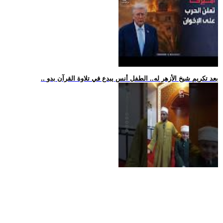
.. بعد تكريم شيخ الأزهر له.. الطفل أنس يبدع في تلاوة القرآن بدو