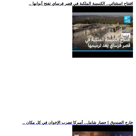
.. افتتاح استثنائي.. الكنيسة الملكية في قصر فرساي تفتح أبوابها
.. خارج الصندوق | حصار شامل.. أميركا تضرب الإخوان في كل مكان