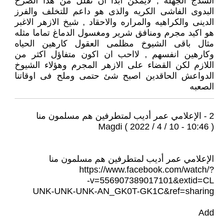
السذج الجهله , لايمكن ابدا ان نقلل من هذا الصرح
البدوى الفاشى الكريه والذى هو داعم للتخلف والفرز
الدينى والكراهيه والمراره والاحقاد , شيخ الازهر الاغبر
هو اكيد مجرم ومنافق شرير ومغسول الدماغ تماما مثله
مثال باقى الشيوخ مظلمى العقول كارهين الحياه
وكارهين انفسهم , لااحب ان اكون متفاؤل اكثر من
اللازم لكن القضاء على الازهر المجرم وهؤلاء الشيوخ
الدواعش الحاقدين اصبح شئ حتمى وملح فى اوقاتنا
الصعبه
2 - الإعلامي عمر أديب لمتطرفين هم مسلمون منا
Magdi ( 2022 / 4 / 10 - 10:46 )
الإعلامي عمر أديب لمتطرفين هم مسلمون منا
https://www.facebook.com/watch/?
v=556907389017101&extid=CL-
UNK-UNK-UNK-AN_GK0T-GK1C&ref=sharing
Add