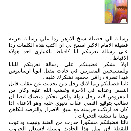
رسالة الي فضيلة شيخ الازهر ردا علي رسالة تعزيته
فضيلة الامام الاكبر اسمح لي ان اكتب هذه الكلمات ردا
علي رسالة تعزيتكم لنا كاقباط باعتباري احد هولاء
الاقباط .
اولا نشكر فضيلتكم علي رسالة تعزيتكم للبابا
وللمسيحيين المصريين في حادث مقتل ابونا ارسانيوس
فهذا تصرف راقي محمود نشكرك عليه .
ثانيا فضيلتكم ربما لانك رجل دين تحدثت عن عقاب قاتل
النفس وعذابه في الاخرة وغضب الله عليه وكان من
المفروض لانه رجل دولة واعي بحكم منصبك ايضا ان
تطالب بتوقيع اقصي عقاب دنيوي عليه وهو الاعدام اذا
كان قد ارتكب جريمته مع سبق الاصرار والترصد للكاهن
وهذا ما ستثبته التحريات .
ثالثا فضيلتكم مشكورا حذرت من الفتنة ونبهت ودعوت
لليقظة لان مثل هذا الحادث وسيلة لاشعال الحروب