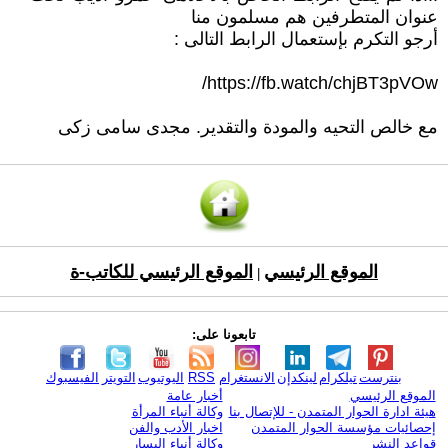
عنوان المتطرفين هم مسلمون منا
أرجو التكرم بإستعمال الرابط التالى :
https://fb.watch/chjBT3pVOw/
مع خالص التحيه والمودة والتقدير. مجدى سامى زكى
الموقع الرئيسي
الموقع الرئيسي للكاتب-ة
|
تابعونا على:
بنترست
تيلكرام
لينكدإن
الانستغرام
RSS
اليوتيوب
التويتر
الفيسبوك
الموقع الرئيسي
أخبار عامة
هيئة ادارة الحوار المتمدن - للإتصال بنا
وكالة أنباء المرأة
إحصائيات مؤسسة الحوار المتمدن
اخبار الأدب والفن
قواعد النشر
وكالة أنباء اليسار