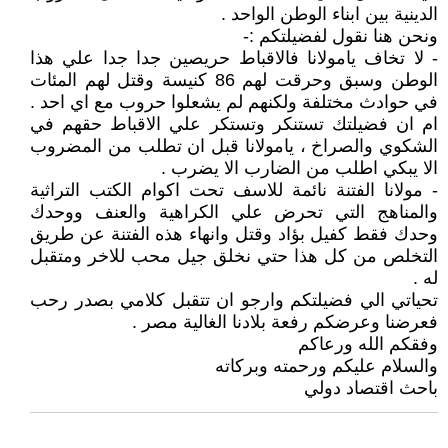
الدينية بين ابناء الوطن الواحد .
ونحن هنا نقول لفضيلتكم :-
- لا تخاف يامولانا فالاقباط حريصين جدا جدا علي هذا
الوطن وسبق وحرقت لهم 86 كنيسة وقتل لهم المئات
في حوادث مختلفة ولكنهم لم يشعلوا حروب مع اي احد .
ام ان فضيلتك تستنكر وتستكر علي الاقباط حقهم في
الشكوي والصراخ ، يامولانا قبل ان تطلب من المضروب
الا يبكي اطلب من الضارب الا يضرب .
- مولانا الفتنة نائمة للاسف تحت اكوام الكتب التراثية
والمناهج التي تحرض علي الكراهية والعنف ووحدك
وحدك فقط كفيل بؤاد وقتل وانهاء هذه الفتنة عن طريق
التخلص من كل هذا حتي نخلق جيل محب للاخر ومتقبل
له .
تحياتي الي فضيلتكم وارجو ان تتقبل كلامي بصدر رحب
فعرضنا وعرضكم رفعة بلادنا الغالية مصر .
وفقكم الله ورعاكم
والسلام عليكم ورحمته وبركاته
باحث اقتصاد دولي