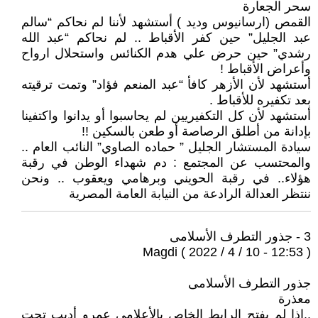
سحر الجعارة
القمص (ارسانيوس وديد ) أستشهد لأننا لم نحاكم “سالم
عبد الجليل” حين كفر الأقباط .. لم نحاكم “عبد الله
رشدي” حين حرض علي هدم الكنائس واستحلال ارواح
وأعراض الأقباط !
أستشهد لأن الأزهر كافأ “عبد المنعم فؤاد” وتمت ترقيته
بعد تكفيره للأقباط .
أستشهد لأن كل التكفيريين لم يحاسبوا أو يدانوا واكتفينا
بإدانة من أطلق الرصاصة أو طعن بالسكين !!
سيادة المستشار الجليل ” حماده الصاوي” النائب العام ..
والمحتسب عن المجتمع : دم شهداء الوطن في رقبة
هؤلاء.. في رقبة الحويني وبرهامي ويعقوب .. ونحن
ننتظر العدالة الرادعة من النيابة العامة المصرية
3 - جذور التطرف الأسلامى
Magdi ( 2022 / 4 / 10 - 12:53 )
جذور التطرف الأسلامى
معذرة
..اذا لم يفتح الرابط الخاص بالأعلامى عمرو أديب تحت