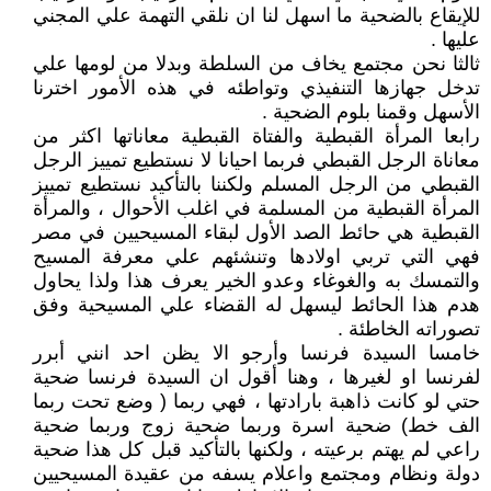
للإيقاع بالضحية ما اسهل لنا ان نلقي التهمة علي المجني
عليها .
ثالثا نحن مجتمع يخاف من السلطة وبدلا من لومها علي
تدخل جهازها التنفيذي وتواطئه في هذه الأمور اخترنا
الأسهل وقمنا بلوم الضحية .
رابعا المرأة القبطية والفتاة القبطية معاناتها اكثر من
معاناة الرجل القبطي فربما احيانا لا نستطيع تمييز الرجل
القبطي من الرجل المسلم ولكننا بالتأكيد نستطيع تمييز
المرأة القبطية من المسلمة في اغلب الأحوال ، والمرأة
القبطية هي حائط الصد الأول لبقاء المسيحيين في مصر
فهي التي تربي اولادها وتنشئهم علي معرفة المسيح
والتمسك به والغوغاء وعدو الخير يعرف هذا ولذا يحاول
هدم هذا الحائط ليسهل له القضاء علي المسيحية وفق
تصوراته الخاطئة .
خامسا السيدة فرنسا وأرجو الا يظن احد انني أبرر
لفرنسا او لغيرها ، وهنا أقول ان السيدة فرنسا ضحية
حتي لو كانت ذاهبة بارادتها ، فهي ربما ( وضع تحت ربما
الف خط) ضحية اسرة وربما ضحية زوج وربما ضحية
راعي لم يهتم برعيته ، ولكنها بالتأكيد قبل كل هذا ضحية
دولة ونظام ومجتمع واعلام يسفه من عقيدة المسيحيين