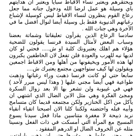
ويحتقرهم ويعتبر نساء الاقباط سبايا ويعتبر ان هدايتهم
باي وسيلة هو عمل لرضا الله ودخول جناته مما جعل
رعاع القوم ينظرون لنساء الاقباط ليس كوسيلة لإشباع
رغباتهم الدنيوية فقط بل وسيلة أيضا لنوال افضل ما في
الآخرة وهي جنات الله .
سادسا الرعاع الذين يقرأون تعليقاتنا وشماتة بعضنا
وسباب البعض لأمثال السيدة فرنسا يقولون للضحية
هؤلاء هم اهلك يعتبرونك كلبة او ش..... فحتي لو كان
لديها نيه للهرب والعودة فلن تفعل لان الخاطفين يكبرون
لها هذه الأمور ويخيفونها من أهلها ومن الاقباط اجمعين
ويقولون لها كيف ستواجهين مجتمع يعتبرك ش....
سابعا حتي لو كانت فرنسا ذهبت وراء رغباتها وذهبت
طواعية فهي أيضا مجني عليها ( وهذا ليس مبرر لأحد )
فهي في غيبوبة ولن تشعر بها الا بعد زوال السكرة
ومجئ الفكرة وهي مثل الابن الضال الذي اشتهي ان
يأكل من اكل الخنازير ولكن مجتمعه قديما كان متسامح
وأبيه قبله واحتضنه ولكننا كلنا الان أصبحنا اتقياء أنقياء
نريد ذبيحة لا مغفرة متناسين ماذا فعل سيدنا يسوع
المسيح مع المرأة التي أمسكت في ذات الفعل ونسينا
مثله عن الخروف الضال او الدرهم المفقود .
هي مجني عليها هي وغيرها حتي ان ذهبن بإرادتهن