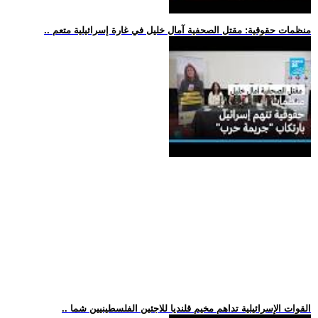
.. منظمات حقوقية: مقتل الصحفية آمال خليل في غارة إسرائيلية متعم
.. القوات الإسرائيلية تداهم مخيم قلنديا للاجئين الفلسطينيين شما