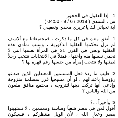
1 - إذا العقول في الجحور
س . السندي ( 2019 / 6 / 9 - 04:50 )
اية تحياتي لك ياعزيزي مجدي وتعقيبي ؟
1: أتفق معك في كل ما ذكرت ، فمجتمعاتنا مع ألاسف
لم تزل تحكمها العقلية الذكورية ، وسبب تمادي هذه
العقلية ونحن في القرن 21 هى المرأة نفسها التي لا
تحمي نفسها منه وأختها ، فمثلاً في الانتخابات تنتخب رجلاً
ليمثلها ولا تنتخب إمرأة من جنسها رغم قهره لها ؟
2: طيب ما ردة فعل المسلمين المعتدلين الذين صدعو
رؤوسنا باعتدالهم ، لو أن مسيحياً غرر بمسلمة متزوجة
وإدعى أنها تركت دينها لتتزوجه ، مجتمع منافق ملعون
من الله والناس ؟
3: وأخيراً ...؟
أقول لمن في مصر شعباً وساسة ومعممين ، لا تستهينوا
بصبر وعدل الله ، لأن الويل منتظركم ، فسيكون