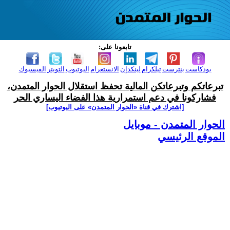
تابعونا على:
بودكاست
بنترست
تيلكرام
لينكدإن
الانستغرام
اليوتيوب
التويتر
الفيسبوك
تبرعاتكم وتبرعاتكن المالية تحفظ استقلال الحوار المتمدن،
فشاركونا في دعم استمرارية هذا الفضاء اليساري الحر
[اشترك في قناة ‫«الحوار المتمدن» على اليوتيوب]
الحوار المتمدن - موبايل
الموقع الرئيسي