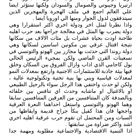
ارتيريا وجيبوتي والصومال والسودان ولكنها ستؤثر ايضا
علي العالم اجمع في ملف الهجرة والمهجرين الذين
سيتدفقون لدول الجوار ومنها الي اوروبا ايضا .
واذا نظرنا لمثل اخر ودولة اخري اكثر استقرارا وهي
دولة يضرب بها المثل في معالجة جراحها بعد حرب اهليه
طاحنة اودت بحياة عشرات بل مئات الالاف من سكانها
نتيجة اقتتال عرقي بين مكونين اساسين لسكانها وهي
دولة روندا التي حدثت بها مجازر بين الهوتو والتوتسي في
تسعينات القرن الماضي ولكن بمجيء الرئيس الحالي
بول كاجامي الذي اذاب وازال الفروق بين السكان وخلق
فيها بيئة جاذبة للاستثمارات الاجنبية وارتفع بمعدلات النمو
لمعدلات قياسية وبني بها بنية تحتية وتكنولوجية عالية ،
ولكن لو حدث واختفي هذا الرجل سواء بالرحيل الطبيعي
او بالاغتيال او ماشابه وحدث اي تنافس بين خلفائه
وبالصدفة كان المتنافسين من العرقين المتنافسين سابقا
وهما الهوتو والتوتسي واستغل احداهما النعرة العرقية
واججها فان هذا كفيل بنكأ جراح قديمة وايقاظها من
السبات ومن المحتمل ان تقوم حرب عرقية اهليه اخري
اشد واكثر ضراوة من سابقتها .
اذا التنمية الاقتصادية والاجتماعية مطلوبة ومهمة جدا