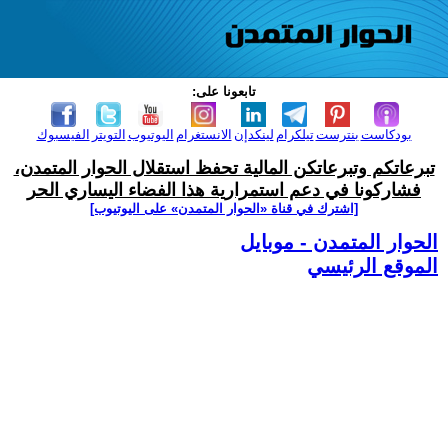
تابعونا على:
بودكاست
بنترست
تيلكرام
لينكدإن
الانستغرام
اليوتيوب
التويتر
الفيسبوك
تبرعاتكم وتبرعاتكن المالية تحفظ استقلال الحوار المتمدن،
فشاركونا في دعم استمرارية هذا الفضاء اليساري الحر
[اشترك في قناة ‫«الحوار المتمدن» على اليوتيوب]
الحوار المتمدن - موبايل
الموقع الرئيسي