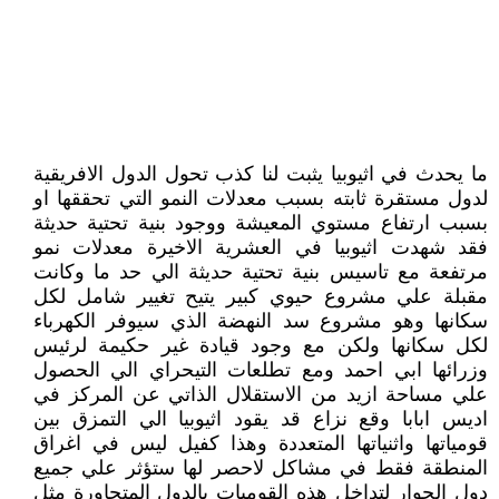
ما يحدث في اثيوبيا يثبت لنا كذب تحول الدول الافريقية
لدول مستقرة ثابته بسبب معدلات النمو التي تحققها او
بسبب ارتفاع مستوي المعيشة ووجود بنية تحتية حديثة
فقد شهدت اثيوبيا في العشرية الاخيرة معدلات نمو
مرتفعة مع تاسيس بنية تحتية حديثة الي حد ما وكانت
مقبلة علي مشروع حيوي كبير يتيح تغيير شامل لكل
سكانها وهو مشروع سد النهضة الذي سيوفر الكهرباء
لكل سكانها ولكن مع وجود قيادة غير حكيمة لرئيس
وزرائها ابي احمد ومع تطلعات التيحراي الي الحصول
علي مساحة ازيد من الاستقلال الذاتي عن المركز في
اديس ابابا وقع نزاع قد يقود اثيوبيا الي التمزق بين
قومياتها واثنياتها المتعددة وهذا كفيل ليس في اغراق
المنطقة فقط في مشاكل لاحصر لها ستؤثر علي جميع
دول الجوار لتداخل هذه القوميات بالدول المتجاورة مثل