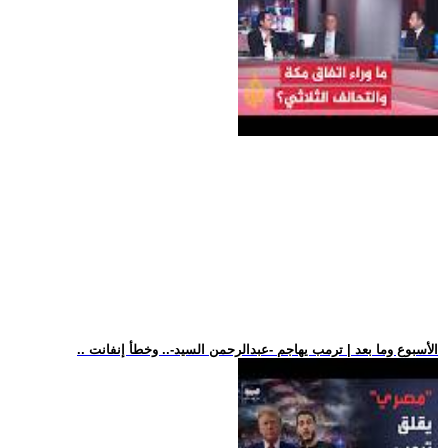
.. الأسبوع وما بعد | ترمب يهاجم -عبدالرحمن السيد-.. وخطأ إنفانت