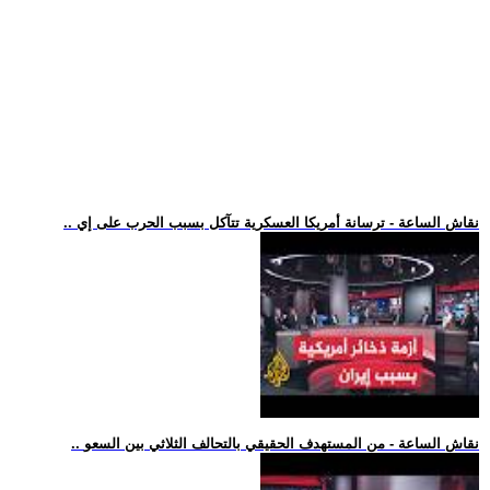
.. نقاش الساعة - ترسانة أمريكا العسكرية تتآكل بسبب الحرب على إي
.. نقاش الساعة - من المستهدف الحقيقي بالتحالف الثلاثي بين السعو