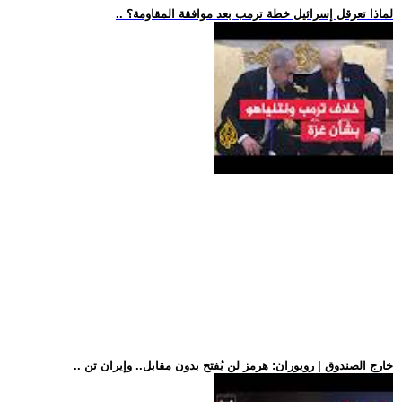
.. لماذا تعرقل إسرائيل خطة ترمب بعد موافقة المقاومة؟
.. خارج الصندوق | رويوران: هرمز لن يُفتح بدون مقابل.. وإيران تن