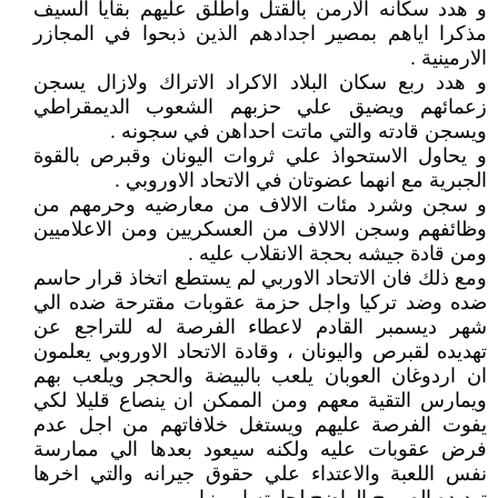
و هدد سكانه الارمن بالقتل واطلق عليهم بقايا السيف
مذكرا اياهم بمصير اجدادهم الذين ذبحوا في المجازر
الارمينية .
و هدد ربع سكان البلاد الاكراد الاتراك ولازال يسجن
زعمائهم ويضيق علي حزبهم الشعوب الديمقراطي
ويسجن قادته والتي ماتت احداهن في سجونه .
و يحاول الاستحواذ علي ثروات اليونان وقبرص بالقوة
الجبرية مع انهما عضوتان في الاتحاد الاوروبي .
و سجن وشرد مئات الالاف من معارضيه وحرمهم من
وظائفهم وسجن الالاف من العسكريين ومن الاعلاميين
ومن قادة جيشه بحجة الانقلاب عليه .
ومع ذلك فان الاتحاد الاوربي لم يستطع اتخاذ قرار حاسم
ضده وضد تركيا واجل حزمة عقوبات مقترحة ضده الي
شهر ديسمبر القادم لاعطاء الفرصة له للتراجع عن
تهديده لقبرص واليونان ، وقادة الاتحاد الاوروبي يعلمون
ان اردوغان العوبان يلعب بالبيضة والحجر ويلعب بهم
ويمارس التقية معهم ومن الممكن ان ينصاع قليلا لكي
يفوت الفرصة عليهم ويستغل خلافاتهم من اجل عدم
فرض عقوبات عليه ولكنه سيعود بعدها الي ممارسة
نفس اللعبة والاعتداء علي حقوق جيرانه والتي اخرها