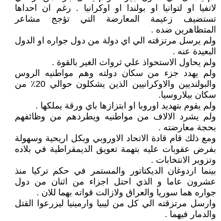
لاتفيا او لتوانيا او بولندا او اوكرانيا . رغم ان احداها
تستضيف زعيمة المعارضة التي تؤجج مشاعر
المتظاهرين ضده .
ولم يرسل مرتزقته الي اي دولة من دول جواره او الدول
البعيدة عنه .
ولم يحاول الاستحواذ علي ثروات الغير بالقوة .
ولم يهدد جزء من سكان دولته وهم مواطنيه الروس
والبولنديين والاوكرانيين الذين يشكلون حوالي 20٪ من
سكان بيلاروسيا.
ولم يقوم بتهديد اوروبا او ابتزازها باي ورقة يملكها .
ولم يشرد الالاف من مواطنيه ويطردهم من وظائفهم
بحجة معارضته .
ومع ذلك قام قادة الاتحاد الاوروبي وبكل اريحية وسهولة
بفرض عقوبات عليه بتهمة تعويق الديمقراطية في بلاده
وتزوير الانتخابات .
بينما اردوغان الديكتاتور والمستمر في حكم تركيا منذ
عشرون عاما و الذي احتل اجزاء من اثنان من دول
جواره هما سوريا والعراق ولازالت قواته بهما للان .
وارسل مرتزقته الي كل من ليبيا وارمينيا ليزرعوا القتل
والدمار فيهما .