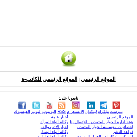
الموقع الرئيسي
الموقع الرئيسي للكاتب-ة
|
تابعونا على:
بنترست
تيلكرام
لينكدإن
الانستغرام
RSS
اليوتيوب
التويتر
الفيسبوك
الموقع الرئيسي
أخبار عامة
هيئة ادارة الحوار المتمدن - للإتصال بنا
وكالة أنباء المرأة
إحصائيات مؤسسة الحوار المتمدن
اخبار الأدب والفن
قواعد النشر
وكالة أنباء اليسار
ابرز كتاب / كاتبات الحوار المتمدن
وكالة أنباء العلمانية