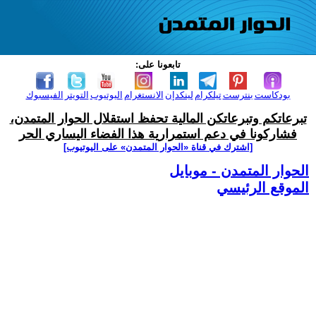
تابعونا على:
بودكاست
بنترست
تيلكرام
لينكدإن
الانستغرام
اليوتيوب
التويتر
الفيسبوك
تبرعاتكم وتبرعاتكن المالية تحفظ استقلال الحوار المتمدن،
فشاركونا في دعم استمرارية هذا الفضاء اليساري الحر
[اشترك في قناة ‫«الحوار المتمدن» على اليوتيوب]
الحوار المتمدن - موبايل
الموقع الرئيسي