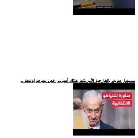
.. مسؤول سابق بالخارجية الأمريكية يفكك أسباب رفض نتنياهو لوثيقة