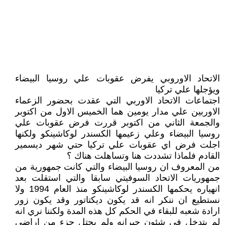
الاتحاد الاوروبي يفرض عقوبات علي روسيا البيضاء
ويؤجلها علي تركيا
اجتماعات الاتحاد الاوربي التي عقدت بحضور الزعماء
الاوربين علي مدار يومين هما الخميس الاول من اكتوبر
والجمعة الثاني من اكتوبر قررت فرض عقوبات علي
روسيا البيضاء وعلي زعيمها الكسندر لوكاشينكو ولكنها
اجلت فرض اي عقوبات علي تركيا حتي شهر ديسمير
القادم فلماذا تشددت هنا وتساهلت هناك ؟
من المعروف ان روسيا البيضاء والتي كانت جمهورية من
جمهوريات الاتحاد السوفيتي سابقا والتي استقلت بعد
انهياره يحكمها الكسندر لوكاشينكو منذ العام 1994 ولا
نستطيع ان ننكر انه قد يكون ديكتاتور وقد يكون زور
ارادة شعبه للبقاء في الحكم كل هذه المدة ولكننا نري انه
لم يتدخل في شئون جيرانه ولم يحتل جزء من اراضي