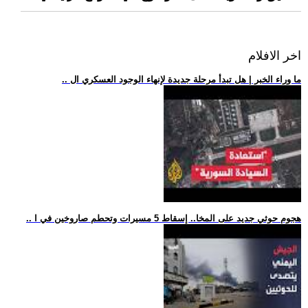
اخر الافلام
.. ما وراء الخبر | هل تبدأ مرحلة جديدة لإنهاء الوجود العسكري ال
.. هجوم حوثي جديد على المخا.. إسقاط 5 مسيرات وتحطم صاروخين في ا