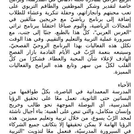
خاصة لتقدير وشكر الموظفين والطاقم التربوي على
تعب محبتهم وانجازاتهم، وحفلة تنكرية وعشاء للطلاب
إضافة إلى برنامج رياضيّ مع خريجين متألقين في
المجالات الرياضية، واليوم صباحًا احتفلنا ببرنامج تراثي
"العرس العربي"، كلّ هذا بالطبع، جنبًا إلى جنب، مع
سيرورة عملية التربية والتعليم والتقييم. وفي هذا الوقت
نكلل هذه الفعاليات بهذا البرنامج الروحيّ الفصحيّ،
وسيتبعه بنعمة الرّبّ في الأيام القادمة بازار الفصح
الهادف لإعلاء شأن المحبة والعطاء. فشكرًا من كلّ
القلب لكلّ من سهر وتابع هذه البرامج والفعاليات
المميزة.
الأحباء
المدرسة المعمدانية في الناصرة، بكلّ طواقمها من
البساتين حتى الثانوية، تعمل معًا على تحقيق الرؤيا
المدرسية، أي البوصلة الموجهة نحو طالب وخريج
وإنسان متكامل، والتي تنص على أهمية: بناء أجيال ناشئة
لمجد الرّبّ يسوع، من خلال تربية وتعليم مميزين. هذه
الرؤيا الهامة لا يمكن تحقيقها إلا بتكاتف جميع الشركاء
في السيرورة المدرسيّة، فنعمل معًا لتذويت "التربية