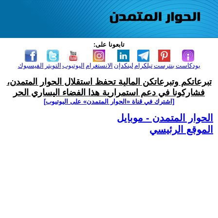
تابعونا على:
بودكاست
بنترست
تيلكرام
لينكدإن
الانستغرام
اليوتيوب
التويتر
الفيسبوك
تبرعاتكم وتبرعاتكن المالية تحفظ استقلال الحوار المتمدن،
فشاركونا في دعم استمرارية هذا الفضاء اليساري الحر
[اشترك في قناة ‫«الحوار المتمدن» على اليوتيوب]
الحوار المتمدن - موبايل
الموقع الرئيسي