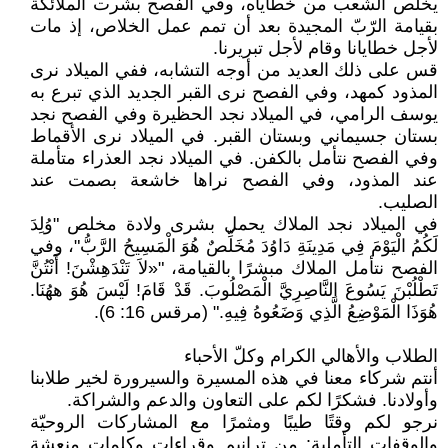
يخلص الشعب من خطاياه، وفي الفصح بشرت الملائكة
بقيامة الرّبّ المجيدة بعد أن تمم عمل الخلاص، إذ مات
لأجل خطايانا وقام لأجل تبريرنا.
قس على ذلك العديد من أوجه التشابه، ففي الميلاد نرى
المذود كمهد، وفي الفصح نرى القبر الجديد الذي تبرع به
يوسف الرامي، في الميلاد نجد الحظيرة وفي الفصح نجد
بستان جسيماني وبستان القبر. في الميلاد نرى الأقماط
وفي الفصح نتأمل بالكفن. في الميلاد نجد العذراء متأملة
عند المذود، وفي الفصح نراها خاشعة بصمت عند
الصليب.
في الميلاد نجد الملاك يحمل بشرى ولادة مخلص "وُلِدَ
لَكُمُ الْيَوْمَ فِي مَدِينَةِ دَاوُدَ مُخَلِّصٌ هُوَ الْمَسِيحُ الرَّبُّ"، وفي
الفصح نتأمل الملاك مبشرًا بالقيامة، "«لاَ تَنْدَهِشْنَ! أَنْتُنَّ
تَطْلُبْنَ يَسُوعَ النَّاصِرِيَّ الْمَصْلُوبَ. قَدْ قَامَ! لَيْسَ هُوَ ههُنَا.
هُوَذَا الْمَوْضِعُ الَّذِي وَضَعُوهُ فِيهِ." (مرقس 16: 6).
الطلاب والأهالي الكرام وكلّ الأحباء
أنتم شركاء معنا في هذه المسيرة والسيرورة لخير طلابنا
وأولادنا. فشكرًا لكم على التعاون والدعم والشراكة.
نرجو لكم وقتًا طيبًا ومثمرًا مع المشاركات الروحيّة
والوقفات التأملية: من ترانيم وقراءات وكلمات منعشة