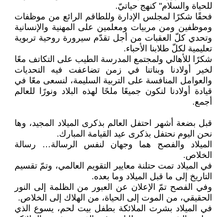
للحياة والسلام" كنهج حياتيّ.
فحقًا شكرًا لمجلس الإدارة وللطاقم الرائع من موظفات
وموظفين ومن مربيات ومعلمين على المهنية والإنسانية
وتحدي كلّ العقبات من أجل تقدّم سيرورة روحية تربوية
تعليمية لكلّ طلابنا الأحباء.
شكرًا للأهالي ولمجتمع المدرسة الطيب على التكاتف معًا
لخير أولادنا وبناتنا في زمن تضاعفت فيه التحديات
والعوامل المنافسة على التربية السليمة، لنسعى معًا في
قيادة أولادنا لنكون جميعًا ملحًا لهذه البلاد ونورًا للعالم
أجمع.
قبل بضعة أشهر احتفل العالم بذكرى الميلاد المجيد، وها
نحن اليوم نحتفل بذكرى عيد القيامة المبارك.
الميلاد والفصح هما وجهان لنفس الرسالة… رسالة
الخلاص.
في الميلاد تمت حتلنة معايير التقويم العالمي، وتمّ تقسيم
التاريخ إلى ما قبل الميلاد وما بعده.
وفي الفصح تمّ الإعلان عن العبور من الظلمة إلى النور
الحقيقي، من الموت إلى الحياة، من الهلاك إلى الخلاص.
في الميلاد بشرت الملائكة بطفل بيت لحم، يسوع الذي