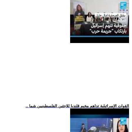
.. القوات الإسرائيلية تداهم مخيم قلنديا للاجئين الفلسطينيين شما