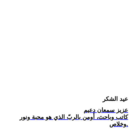
عيد الشكر
عزيز سمعان دعيم
كاتب وباحث، أومن بالربّ الذي هو محبة ونور
وخلاص.