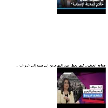
.. -صناعة الخوف-.. كيف تحول عبور المهاجرين إلى سبتة إلى -غزو- ل