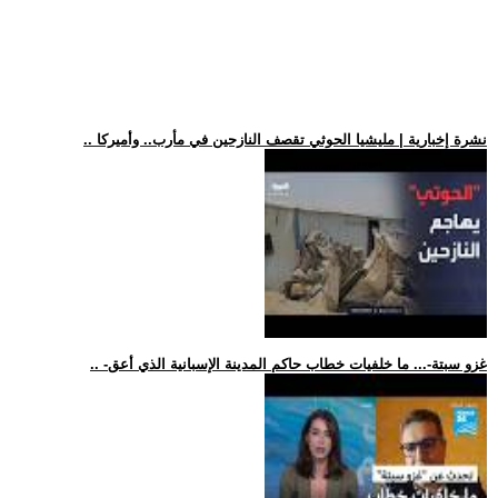
.. نشرة إخبارية | مليشيا الحوثي تقصف النازحين في مأرب.. وأميركا
.. -غزو سبتة-... ما خلفيات خطاب حاكم المدينة الإسبانية الذي أعق