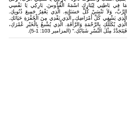
مَا فِي بَاطِنِي لِيُبَارِكِ اسْمَهُ الْقُدُّوسَ. بَارِكِي يَا نَفْسِي
الرَّبَّ، وَلاَ تَنْسَيْ كُلَّ حَسَنَاتِهِ. الَّذِي يَغْفِرُ جَمِيعَ ذُنُوبِكِ.
الَّذِي يَشْفِي كُلَّ أَمْرَاضِكِ. الَّذِي يَفْدِي مِنَ الْحُفْرَةِ حَيَاتَكِ.
الَّذِي يُكَلِّلُكِ بِالرَّحْمَةِ وَالرَّأْفَةِ. الَّذِي يُشْبعُ بِالْخَيْرِ عُمْرَكِ،
فَيَتَجَدَّدُ مِثْلَ النَّسْرِ شَبَابُكِ." (المزامير 103: 1-5).