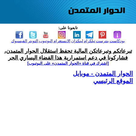
تابعونا على:
بودكاست
بنترست
تيلكرام
لينكدإن
الانستغرام
اليوتيوب
التويتر
الفيسبوك
تبرعاتكم وتبرعاتكن المالية تحفظ استقلال الحوار المتمدن،
فشاركونا في دعم استمرارية هذا الفضاء اليساري الحر
[اشترك في قناة ‫«الحوار المتمدن» على اليوتيوب]
الحوار المتمدن - موبايل
الموقع الرئيسي