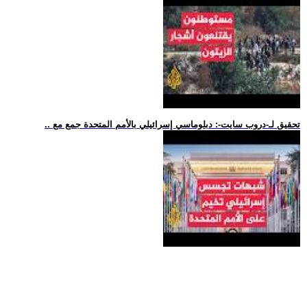
.. تحقيق لـ-دروب سايت-: دبلوماسي إسرائيلي بالأمم المتحدة جمع مع