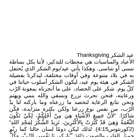
عيد الشكر Thanksgiving
الأعياد والمناسبات هي محطات للتذكير، لأننا بكل بساطة
ننسى أو نتناسى. وهكذا يأتي عيد/يوم الشكر الذي يُحتفل
به في بلاد متنوعة وفي أوقات مختلفة، ليذكرنا بفضيلة
الشكر في هيئة يوم عيد، ليكون الشكر أسلوب حياتنا في
كلّ يوم. شكر على الحصاد، على ما أنجزناه بمعونة الرّب
ورعايته، فنحن نحرث نزرع ونسقي والله ينمي ويهتم
ونحن نتابع الرعاية لنحصد ما زرعناه وما باركته لنا يدّ
الرّب، من نفس نوع زرعنا ولكن بكثرة متزايدة، فكُن
شاكرًا. "لأَنَّ جَمِيعَ الأَشْيَاءِ هِيَ مِنْ أَجْلِكُمْ، لِكَيْ تَكُونَ
النِّعْمَةُ وَهِيَ قَدْ كَثُرَتْ بِالأَكْثَرِينَ، تَزِيدُ الشُّكْرَ لِمَجْدِ اللهِ"
(2كورنثوس4:15). لذلك ليكن دومًا لسان حالنا كما رنّم
جميل القلب والصوت دَاوُدَ ״بَارِكِي يَا نَفْسِي الرَّبَّ، وَكُلُّ