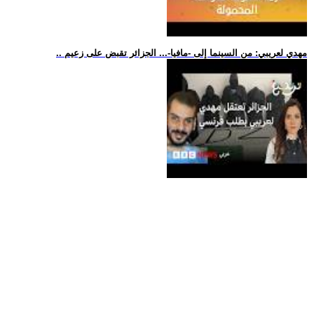
.. مهدي لعريبي: من السينما إلى -مافيا-... الجزائر تقبض على زعيم