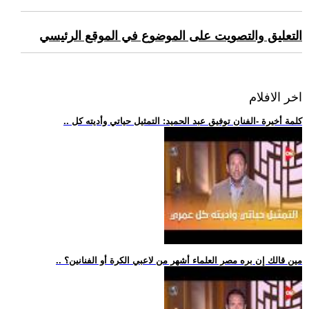
التعليق والتصويت على الموضوع في الموقع الرئيسي
اخر الافلام
.. كلمة أخيرة -الفنان توفيق عبد الحميد: التمثيل حياتي وأديته كل
.. مين قالك إن بره مصر العلماء أشهر من لاعبي الكرة أو الفنانين؟