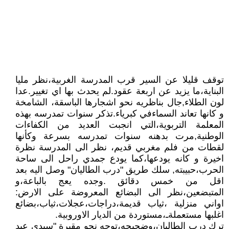
توقف قليلا عن السير قرب المدرسة الغربية،نظر مليا
البناية،ما يزيد عن اربعة عقود.لم يحدث بها اي تغيير.عدا
لون الطلاء,جال بناظريه نحو اشجارها الباسقة، الشامخة
و كانها تعاند السماءفي كبرياء.تذكر سنوات تمدرسه بهذه
المعلمة التربوية،التي انجبت العديد من الكفاءات
الوطنية,مرت بدهنه سنوات تمدرسه بسرعة وكأنها
لقطات من فلم مغربي قديم، نظر الى المدرسة نظرة
اخيرة و كانه يودعها،كما يودع جمدي راحل الى ساحة
الحرب،حبيبته, سلك طريق "درب الطاليان" وصل اليه بعد
اقل من خمس دقائق .وجده يعج بالباعة،و
المتبضعين،نظر الى البضائع المعروضة على الارض:
اواني منزلية ،ثياب قديمة،دراجات،عجلات،ثياب،بضائع
اغلبها مستعملةـ،مستوردة من الديار الاوروبية.
ترك درب الطاليان،وضجيجه،توجه نحو مقبرة "سيدي عبد