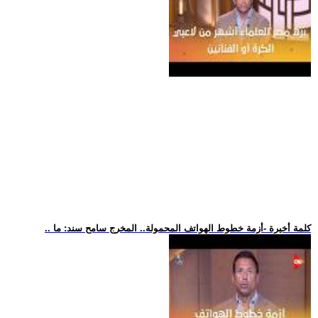
.. كلمة أخيرة -أزمة خطوط الهواتف المحمولة.. المخرج سامح سند: ما