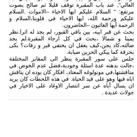
العالي", عند باب المقبرة توقف قليلا ثم صالح بصوت
مرتفع: " السلام عليكم ايها الاحياء –الاموات .السلام
عليكم ورحمة الله، ايها الاحياء في قلوبنا،السلام و
الرحمة أيها الغائبون –الحاضرون.
بحث عن قبر ابيه، بين باقي القبور، لم يجد له اثرا.نظر
يمينا و شمالا ،بحث في كل ارجاء المقبرة.لم يجد
ضالته،كاد يجن،كيف يعقل ان يختفي قبر و رفات؟ بكى
بحرقة كما يبكي الحزين صبابة.
جلس على سور المقبرة ينظر الى المقابر المختلفة
،جالت بدهنه عدة اسئلة وجودية،فضل عدم الخوض في
مناقشتها،في مونولوغه المعتاد، افكار كان بوده ان يناقش
اباه فيها وهو على قيد الحياة. في هذه اللحطات كان يريد
ان يسال أباه عن سر انتصار الاوغاد على الاخيار في
جولات عديدة .