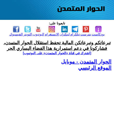
تابعونا على:
بودكاست
بنترست
تيلكرام
لينكدإن
الانستغرام
اليوتيوب
التويتر
الفيسبوك
تبرعاتكم وتبرعاتكن المالية تحفظ استقلال الحوار المتمدن،
فشاركونا في دعم استمرارية هذا الفضاء اليساري الحر
[اشترك في قناة ‫«الحوار المتمدن» على اليوتيوب]
الحوار المتمدن - موبايل
الموقع الرئيسي