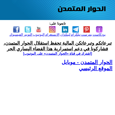
تابعونا على:
بودكاست
بنترست
تيلكرام
لينكدإن
الانستغرام
اليوتيوب
التويتر
الفيسبوك
تبرعاتكم وتبرعاتكن المالية تحفظ استقلال الحوار المتمدن،
فشاركونا في دعم استمرارية هذا الفضاء اليساري الحر
[اشترك في قناة ‫«الحوار المتمدن» على اليوتيوب]
الحوار المتمدن - موبايل
الموقع الرئيسي