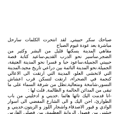
صباحك سكر حبيبتي, لقد انتحرت الكلمات سارحل
مباشرة بعد عودة غيوم الصباح
مقاهي المدينة يسكنها قليل من البشر وكثير من
الضجر.سأسير نحو الدرب القديم،ساعيد كتابة قصة
حبيبتي الجميلة،ساعود حبا و قسرا نحو المدينة العتيقة،
الجميلة.نحو المدينة النائمة بين دراعي تاريخ مجيد،المدينة
التي لاتخشى العلو، المدينة التي ارتقت الى الاعالي
كنجمة في الصحراء، ارتقت لتسكن قرب اعشاش
النسور،شامخة ومتعالية,تطل من شرفة السماء على ما
تبقى من المدائن الحالمة و الظالمة, قلت لها :
-انا قدمت اليك تائها هائما .خديني و ادخليني من باب
الطوارئ، احن اليك و الى الشارع المفضي الى اسوار
الوادي و قبور الاصدقاء.واشجار اللوز و الزيتون.خديني و
خبئيني بين فصول الرواية العظيمة، بين فصلي الفارس