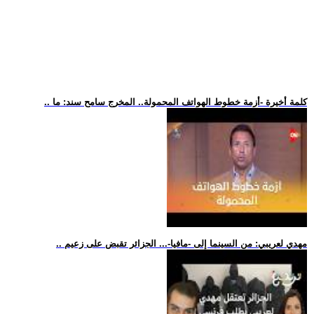
.. كلمة أخيرة -أزمة خطوط الهواتف المحمولة.. المخرج سامح سند: ما
.. مهدي لعريبي: من السينما إلى -مافيا-... الجزائر تقبض على زعيم