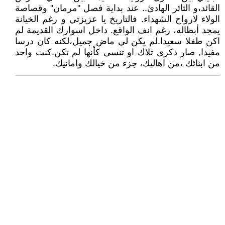
القائد،و الثائر الهادئ.. عند بداية فصل "مرمان" وقصاصة
الولاء لارواح الشهداء. فالتاريخ يا عزيزتي و رغم الخيانة
يمجد أبطاله، رغم انف الواقع. داخل اسوارك القديمة لم
اكن طفلا سعيدا.لم يكن لي ماض جميل،لكنه كان درسا
مفيدا, صار ذكرى تلاك او تنسى كأنها لم تكن.كنت واحد
من ابنائك ،من اهاليك، جزء من خيالك وامانيك.