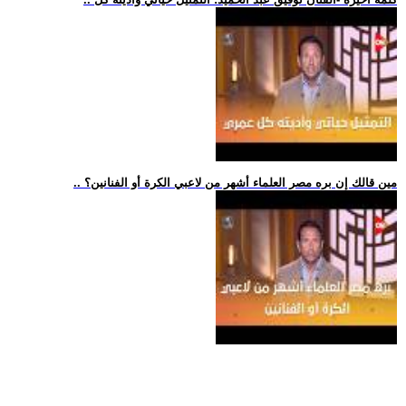
.. مين قالك إن بره مصر العلماء أشهر من لاعبي الكرة أو الفنانين؟