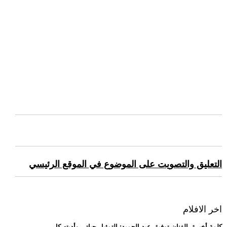
التعليق والتصويت على الموضوع في الموقع الرئيسي
اخر الافلام
.. كلمة أخيرة -الفنان توفيق عبد الحميد: التمثيل حياتي وأديته كل