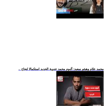
.. محمد علام وهيثم سعيد: ألبوم محمد عدوية الجديد استكمالا لنجاح