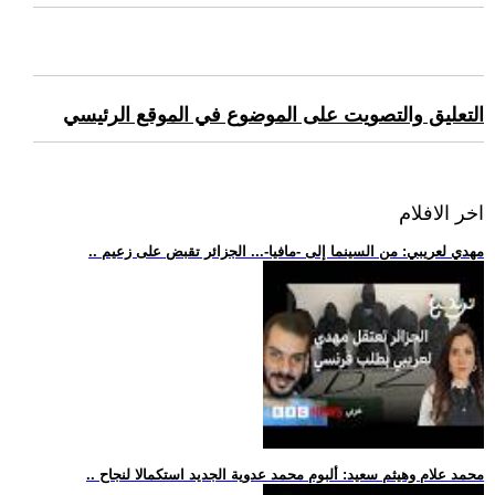
التعليق والتصويت على الموضوع في الموقع الرئيسي
اخر الافلام
.. مهدي لعريبي: من السينما إلى -مافيا-... الجزائر تقبض على زعيم
.. محمد علام وهيثم سعيد: ألبوم محمد عدوية الجديد استكمالا لنجاح