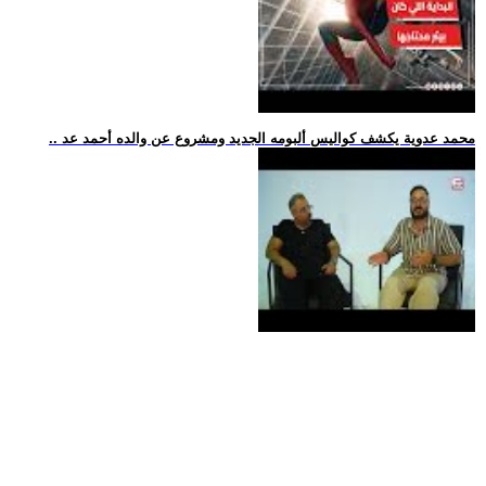
.. محمد عدوية يكشف كواليس ألبومه الجديد ومشروع عن والده أحمد عد