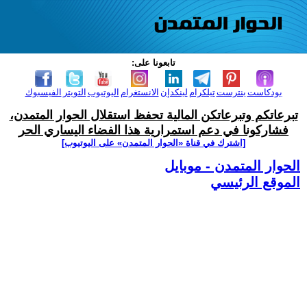
تابعونا على:
بودكاست
بنترست
تيلكرام
لينكدإن
الانستغرام
اليوتيوب
التويتر
الفيسبوك
تبرعاتكم وتبرعاتكن المالية تحفظ استقلال الحوار المتمدن،
فشاركونا في دعم استمرارية هذا الفضاء اليساري الحر
[اشترك في قناة ‫«الحوار المتمدن» على اليوتيوب]
الحوار المتمدن - موبايل
الموقع الرئيسي