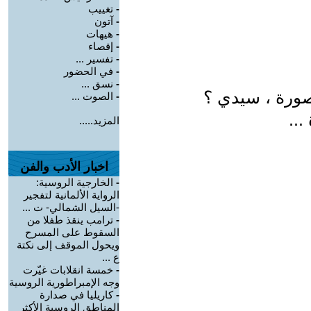
-
تغييب
-
آتون
-
هيهات
-
إقصاء
-
تفسير ...
-
في الحضور
-
نسق ...
صورة ، سيدي ؟
-
الصوت ...
...
المزيد.....
اخبار الأدب والفن
-
الخارجية الروسية:
الرواية الألمانية لتفجير
-السيل الشمالي- ت ...
-
ترامب ينقذ طفلا من
السقوط على المسرح
ويحول الموقف إلى نكتة
ع ...
-
خمسة انقلابات غيّرت
وجه الإمبراطورية الروسية
-
كاريليا في صدارة
المناطق الروسية الأكثر