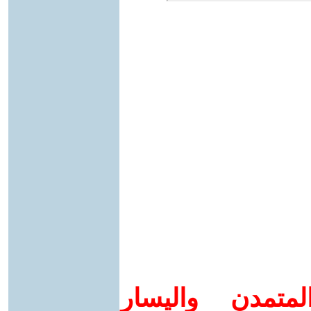
متمدن واليسار