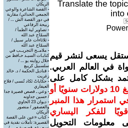
Translate the topic
الريكان
-
القصة الشاعرة والوعي
into
الجمعي الحداثي/ مقاربة
في دور القصة الش ... /
ربيحة الرفاعي
Power
-
تصاوير لية الظمأ /
السمّاح عبد الله
-
ثلاثاءات عابر سبيل /
السمّاح عبد الله
-
ملامــح التجريــب في
ستقل يسعى لنشر قيم
كتابـات السيـد حـافظ من
خلال روايته يو ... /
واة في العالم العربي.
سلسبيل كريبع
-
قناديل الحكمة / د. خالد
عتمد بشكل كامل على
زغريت
-
حكاياتْ تَكاد تُنسى / فلاح
العيفاري
ساهم/ي معنا! بدعمكم بمبلغ 10 دولارات سنويًا أو
-
وعي ـ قصص قصيرة جدا
/ حسين جداونه
 استمرار هذا المنبر
-
ديوان 23 الحاوي
والعصفور / منصور
ويًا للفكر اليساري
الريكان
-
كتاب «عين على القصة
ى معلومات التحويل
القصيرة: تأملات نقدية في
تسع رؤى قصصية م ... /