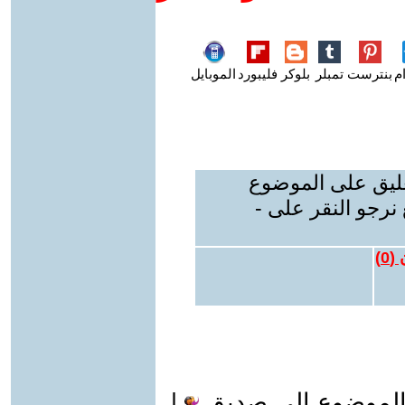
م
بنترست
تمبلر
بلوكر
فليبورد
الموبايل
عليق على الموضوع
نرجو النقر على -
 (
0
)
الموضوع الى صديق
|