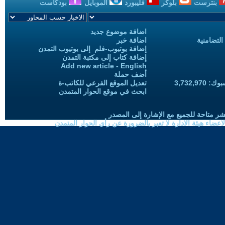
بنترست
بلوكر
فليبورد
الموبايل
بودكاست
اضافة موضوع جديد
التضامنية
اضافة خبر
إضافة يوتيوب-فلم إلى يوتيوب التمدن
إضافة كتاب إلى مكتبة التمدن
Add new article - English
أضف حملة
3,732,97
تعديل الموقع الفرعي للكاتب-ة
ابحث في موقع الحوار المتمدن
شر متاحة للجميع مع الإشارة إلى المصدر
ضاء هيئة الادارة لا تعبر بالضرورة عن رأي الحوار المتمدن