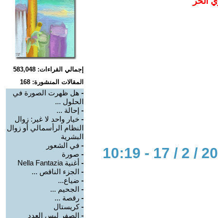
ي الحر
إجمالي القراءات: 583,048
المقالات المنشورة: 168
-
هل ظهرت الصورة في
الحلول ...
-
إحالة ...
-
خيار واحد لا غير: زوال
النظام الرأسمالي أو زوال
البشرية
-
في الشعور
-
صورة
-
أغنية Nella Fantazia
-
الجزء الناقص ...
-
ضياع...
-
الجحيم ...
-
رقصة ...
-
كريستال
-
الصفر ليس العدد