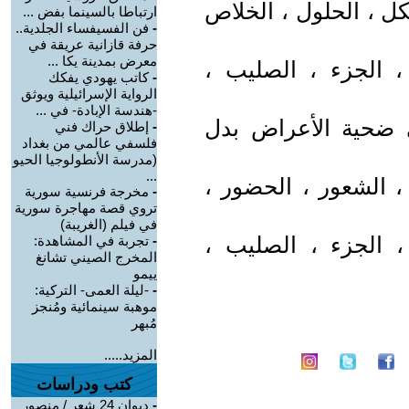
كل ، الحلول ، الخلاص
ارتباطا بالسينما بفض ...
-
فن الفسيفساء الجلدية..
حرفة قازانية عريقة في
معرض بمدينة يكا ...
 ، الجزء ، الصليب ،
-
كاتب يهودي يفكك
الرواية الإسرائيلية ويوثق
-هندسة الإبادة- في ...
ي ضحية الأعراض بدل
-
إطلاق حراك فني
فلسفي عالمي من بغداد
(مدرسة الأنطولوجيا الحيو
...
، الشعور ، الحضور ،
-
مخرجة فرنسية سورية
تروي قصة مهاجرة سورية
في فيلم (الغريبة)
 ، الجزء ، الصليب ،
-
تجربة في المشاهدة:
المخرج الصيني تشانغ
ييمو
-
-ليلة العمى- التركية:
موهبة سينمائية ومُنجز
مُبهر
المزيد.....
كتب ودراسات
-
ديوان 24 شعر / منصور