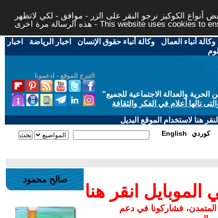
 أنواع الكوكيز نرجو النقر على الزر - موافق - لكي لاتظهر
This website uses cookies to ensure you ge
وكالة أنباء العمال
-
وكالة أنباء حقوق الإنسان
-
اخبار الرياضة
-
اخبار
لوم
التبرع للموقع - ادعمونا
حرية والعدالة الاجتماعية للجميع
"
تى نالها أعلام في الفكر والثقافة
قر هنا لاستخدام الموقع البديل
كوردي
English
صالح محمود
لموبايل انقر هنا
 المتمدن، فشاركونا في دعم