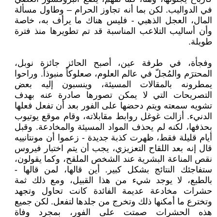
في الدواليب. لكن بما أنه تجاوز الحرام – وطاول مسألة
المال، العجل الذهبي - فليس هناك ما يرأف به، خاصة
وأن أساليب التلاعب المناسبة قد تم تطويرها منذ فترة
طويلة.
وفجأة، في طرفة عين، أصبح الحائز جائزة نوبل،
المحترَم والمُجلّ في عالم العلوم، صعلوكاً منبوذاً. وراحوا
يمطرونه بالمقالات المسيئة، وينسبون إليه بعض
التصريحات التي لا يمكن تصورها صادرة عنه بهدف
تشويه سمعته ويتم دحضها على الفور بعد أن تفعل فعلها
الدنيء. أزالت غوغل روابط مقابلاته، وقام موقع يوتيوب
بحذفها، لكنه لم يحذف المواد المسيئة والمخادعة. وقبل
أيام قليلة فقط، ظهرت كذبة جديدة - زعموا أن مونتانييه
قال إنه بعد اللقاح التعزيزي، يجب أن يتم اختبار فيروس
نقص المناعة البشرية عند الشخص الملقح، وكما يقولون،
ستفاجئك النتائج بشكل كبير. أين قالها، لمن قالها -
بالطبع، لا يوجد شيء من هذا القبيل، ومع ذلك ثمة
حشرات مخادعة عديمة الفائدة كانت تحاول وتجهد
وتخترع ما أمكنها ذلك وتخرج من جلدها لتفعل. لكن جميع
هذه الحشرات صمتت على الفور، بمجرد وفاة