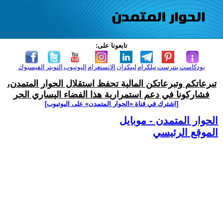
تابعونا على:
بودكاست
بنترست
تيلكرام
لينكدإن
الانستغرام
اليوتيوب
التويتر
الفيسبوك
تبرعاتكم وتبرعاتكن المالية تحفظ استقلال الحوار المتمدن،
فشاركونا في دعم استمرارية هذا الفضاء اليساري الحر
[اشترك في قناة ‫«الحوار المتمدن» على اليوتيوب]
الحوار المتمدن - موبايل
الموقع الرئيسي