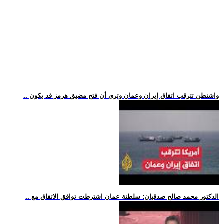
.. واشنطن تترقب اتفاق إيران وعمان وترى أن فتح مضيق هرمز قد يكون
.. الدكتور محمد صالح صدقيان: سلطنة عمان اشترطت توافق الاتفاق مع