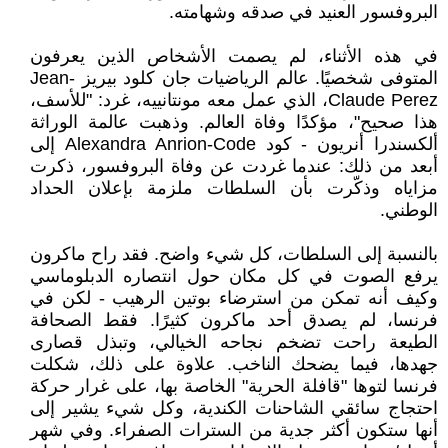
البروفسور العنيد في صدقه وشهامته.
في هذه الأثناء، لم يصمت الأشخاص الذين يعرفون
المتوفى شخصيًا. عالم الرياضيات جان كلود بيريز Jean-
Claude Perez، الذي عمل معه مونتانييه، غرد: "للأسف،
هذا صحيح"، مؤكدًا وفاة العالم. وذهبت عالمة الوراثة
ألكسندرا أنريون - كود Alexandra Anrion-Code إلى
أبعد من ذلك: عندما غردت عن وفاة البروفسور، ذكرت
مزاياه وذكّرت بأن السلطات ملزمة بإعلان الحداد
الوطني.
بالنسبة إلى السلطات، كل شيء واضح. فقد راح ماكرون
يرفع الصوت في كل مكان حول انتصاره الدبلوماسي
وكيف أنه تمكن من استرضاء بوتين الرهيب - لكن في
فرنسا، لم يصدق أحد ماكرون كثيرًا. فقط الصحافة
الطيعة راحت تضخم نجاحه الخيالي، وتبذل قصارى
جهدها، فيما يضحك الناخب. علاوة على ذلك، شكلت
فرنسا لتوها "قافلة الحرية" الخاصة بها، على غرار حركة
احتجاج سائقي الشاحنات الكندية، وكل شيء يشير إلى
أنها ستكون أكثر جدية من السترات الصفراء. وفي شهر