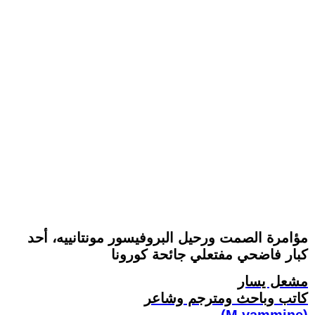
مؤامرة الصمت ورحيل البروفيسور مونتانييه، أحد
كبار فاضحي مفتعلي جائحة كورونا
مشعل يسار
كاتب وباحث ومترجم وشاعر
(M.yammine)