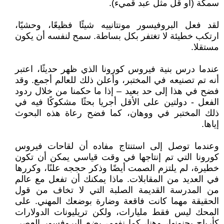
سمكة (أو قل مثل عبد قميء).
لقد فعل البروفيسور مونتانييه شيئًا فظيعًا، وحشيًا،
ارتكب خطيئة لا تغتفر بكل بساطة. سمح لنفسه أن يكون
مستقلا.
عندما درس بنية فيروس كورونا الذي ظهر حديثًا، اعتبر
أنه تم تصنيعه في المختبر، وأعلن ذلك للعالم أجمع. وقد
فضح في هذا إلى حد بعيد – إذا ما حكمنا من خلال ردود
الفعل - دولتين على الأقل أجريا بحثًا مشكوكًا فيه في
ذلك المختبر في ووهان، كما فضح رعاة هذه البحوث
إياها.
وعندما توصل إلى استنتاج مفاده أن لقاحات فيروس
كورونا التي تم إنتاجها في وقت قياسي يمكن أن تكون
خطيرة، لم يلتزم الصمت أيضًا وذكر حججه علنًا، وكررها
في العديد من المقابلات. ماذا يمكنك أن تفعل مع عالم
من المدرسة القديمة الصلبة التي لا تخاف من قول
الحقيقة مهما كانت فاقعة وضارة بوضعك المهني. على
المحك ليس فقط مليارات، ولكن تريليونات الدولارات
كأرباح يجنونها، وهنا، كما نفهم، يضع البروفسور العصي