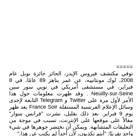
=====
توفي مكتشف فيروس الإيدز، الحائز جائزة نوبل عام
2008، لوك مونتانييه، عن عمر يناهز 89 عامًا، في 8
فبراير، في مستشفى أمريكي في نويي سور سين
Neuilly-sur-Seine . وقد ظهرت معلومات حول هذا
الأمر لأول مرة على Twitter و Telegram التابعة لإحدى
وسائل الإعلام الفرنسية المستقلة France Soir بعد ظهر
يوم 9 فبراير. بعد ذلك بقليل، نشرت "فرانس سوار"
مقالاً على موقعها على الإنترنت، تسبب في موجة من
التعليقات المتشابهة. ويمكن أن نختصر جوهرها في شيء
واحد تقريبًا: "أنتم تكذبون، لأن أحداً لم يكتب عن هذا."