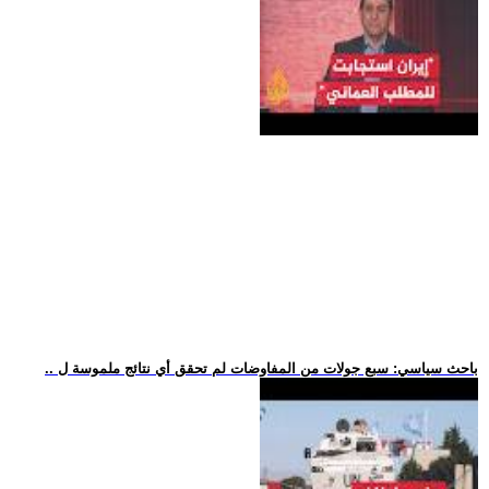
.. باحث سياسي: سبع جولات من المفاوضات لم تحقق أي نتائج ملموسة ل