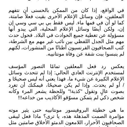
في الواقع، إذا كان من الممكن بالحسنى أن نتفهم
المعلقين، فإن وسائل الإعلام الأخرى بقيت فعلاً صامتة،
كما لو أن في فمها ماء. ليس فقط بي بي سي وسي إن
إن، ولكن أيضًا وسائل الإعلام المحلية، التي يبدو أنها
مسؤولة عن تغطية جميع الحوادث في البلاد. فحول حدث
مهم مثل الجدل اللفظي بين نائب غير مهم مع الشرطة،
كتب الصحافيون الفرنسيون أطنانًا من المنشورات، لكنهم
لم ينبسوا ببت شفة عن وفاة مونتانييه.
يعكس رد فعل المعلقين تمامًا التصور المؤسف
لمستخدم الإنترنت العادي الحالي: إذا لم تتحدث وسائل
الإعلام الكبيرة عن شيء ما، فهذا يعني أنه ليس صحيحًا و
/ أو لم يحدث. وإذا لم يكن صحيحًا، فيمكنك أن تغرد
بصوت عالٍ وتقول "كذبة!" وللحظة يشعر المرء وكأنه
شخص ذكي لم يتمكن مسوّقو الأكاذيب من خداعه!!!
ما هي خطيئة البروفيسور مونتانييه حتى يثير موته
مؤامرة الصمت المذهلة هذه، يا ترى؟ ماذا فعل ليبقى
الصحافيون الأحرار، اللامعون الدمثو الأخلاق صامتين مثل