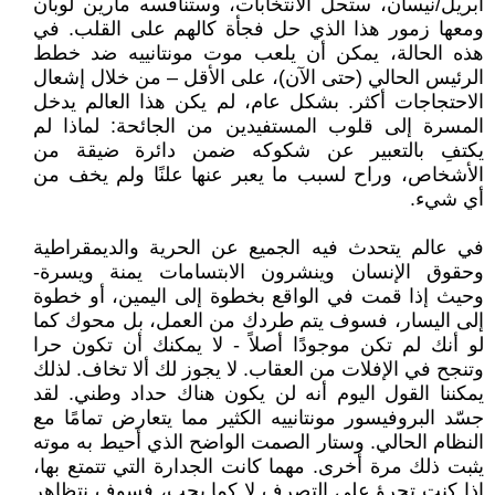
أبريل/نيسان، ستحل الانتخابات، وستنافسه مارين لوبان
ومعها زمور هذا الذي حل فجأة كالهم على القلب. في
هذه الحالة، يمكن أن يلعب موت مونتانييه ضد خطط
الرئيس الحالي (حتى الآن)، على الأقل – من خلال إشعال
الاحتجاجات أكثر. بشكل عام، لم يكن هذا العالم يدخل
المسرة إلى قلوب المستفيدين من الجائحة: لماذا لم
يكتفِ بالتعبير عن شكوكه ضمن دائرة ضيقة من
الأشخاص، وراح لسبب ما يعبر عنها علنًا ولم يخف من
أي شيء.
في عالم يتحدث فيه الجميع عن الحرية والديمقراطية
وحقوق الإنسان وينشرون الابتسامات يمنة ويسرة-
وحيث إذا قمت في الواقع بخطوة إلى اليمين، أو خطوة
إلى اليسار، فسوف يتم طردك من العمل، بل محوك كما
لو أنك لم تكن موجودًا أصلاً - لا يمكنك أن تكون حرا
وتنجح في الإفلات من العقاب. لا يجوز لك ألا تخاف. لذلك
يمكننا القول اليوم أنه لن يكون هناك حداد وطني. لقد
جسّد البروفيسور مونتانييه الكثير مما يتعارض تمامًا مع
النظام الحالي. وستار الصمت الواضح الذي أحيط به موته
يثبت ذلك مرة أخرى. مهما كانت الجدارة التي تتمتع بها،
إذا كنت تجرؤ على التصرف لا كما يجب، فسوف نتظاهر