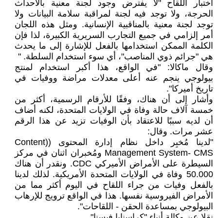
اختبار اللقاح "لا يفترض وجود لجنة معنية بالأحداث
الحرجة، ولا توجد فيه لجنة لمراقبة سلامة البيانات ولا
توجد لجنة معنية بالمناقبية الإنسانية. ومثل هذه اللجان
أمر إلزامي في جميع التجارب السريرية الكبيرة، لذا فإن
الكلمة الممكن استخدامها بالفعل للإشارة إلى ما يحدث
هي "جرائم ذوي المناصب"، أي سوء استخدام السلطة. "
وقال ماكالا: "في الواقع، هذا أكبر استخدام لمنتج
بيولوجي ينجم عنه أعلى معدلات مراضة ووفيات في
تاريخ أميركا".
وأشار إلى أن هناك، وفقًا للأرقام الرسمية، أكثر من
خمسة آلاف حالة وفاة في الولايات المتحدة، لكنه أضاف
أن لديه سببًا للاعتقاد بأن الوفيات تزيد عن هذا الرقم
عشر مرات. وقال:
"لدينا مُخبِر داخل نظام إدارة المحتوى ((Content
Management System- CMS ومُخبران اثنان في مركز
السيطرة على الأمراض الأميركي CDC. ونقدر أن هناك
50.000 وفاة في الولايات المتحدة الأمريكية. لذلك لدينا
بالفعل وفيات من جراء اللقاح في اليوم أكثر مما من
الأمراض الفيروسية نفسها. هذا في الواقع ترويج للإرهاب
البيولوجي بمساعدة الحقن - اللقاحات".
نقلا عن وكالة أنباء "كراسنايا فيسنا"