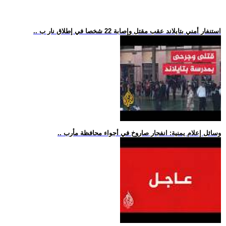
.. استنفار أمني بتايلاند عقب مقتل وإصابة 22 شخصا في إطلاق نار ب
.. وسائل إعلام يمنية: انفجار صاروخ في أجواء محافظة مأرب