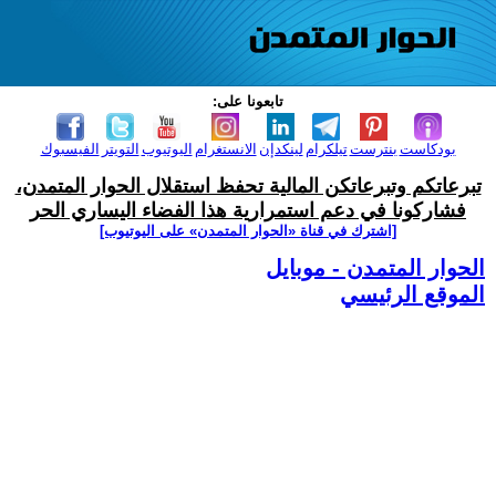
تابعونا على:
بودكاست
بنترست
تيلكرام
لينكدإن
الانستغرام
اليوتيوب
التويتر
الفيسبوك
تبرعاتكم وتبرعاتكن المالية تحفظ استقلال الحوار المتمدن،
فشاركونا في دعم استمرارية هذا الفضاء اليساري الحر
[اشترك في قناة ‫«الحوار المتمدن» على اليوتيوب]
الحوار المتمدن - موبايل
الموقع الرئيسي