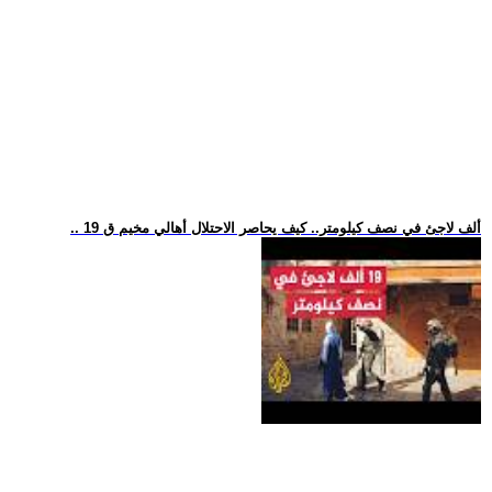
.. 19 ألف لاجئ في نصف كيلومتر.. كيف يحاصر الاحتلال أهالي مخيم ق