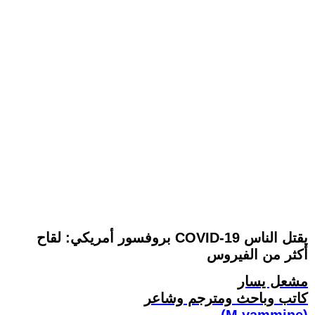
بروفسور أمريكي: لقاح COVID-19 يقتل الناس
أكثر من الفيروس
مشعل يسار
كاتب وباحث ومترجم وشاعر
(M.yammine)