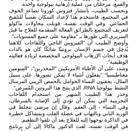
والقمع، مرحلتان من عملية إرهابية بيولوجية واحدة.
وبحسب الطبيب، بانتشار فيروس كورونا تصاعد الخوف
في المجتمع، فاستخدم هذا لإعداد السكان نفسياً للتلقيح
الجماعي. وفي الوقت نفسه، قوبلت محاولات ماكولو
لتعريف المجتمع بالطرائق الفعالة المتقدمة للعلاج ما قبل
السريري التي طورها بـ "مقاومة على جميع المستويات".
وأوضح الطبيب أن "الفيروس التاجي واللقاحات كلاهما
يُدخِل في جسم الإنسان بروتينًا شائكًا كان هو بالذات
هدف أبحاث الإرهاب البيولوجي المخصصة لزيادة فعاليته
الوظيفية".
وشدد على أن الأطباء الأمريكيين "المخدرين"، "المنومين
مغناطيسيا" "يفعلون أشياء لا يمكن تصورها، على سبيل
المثال، يحقنون النساء الحوامل بالحمض الريبي المرسال
النشط بيولوجيا RNA، الذي ينتج هذا البروتين المُمرِض".
وحذر هذا الطبيب الشهير من استخدام اللقاحات
التجريبية التي يمكن أن تؤدي إلى الإصابة بالسرطان،
وفي النساء - إلى العقم. وقال إن مرضى بتجلط في
الوريد البابي وبالتهاب في عضلة القلب وبمشاكل خطيرة
في الذاكرة توجهوا إليه للعلاج بعد أن تلقوا التطعيم.
في الوقت نفسه، لفت الدكتور ماكالا إلى أن برنامج